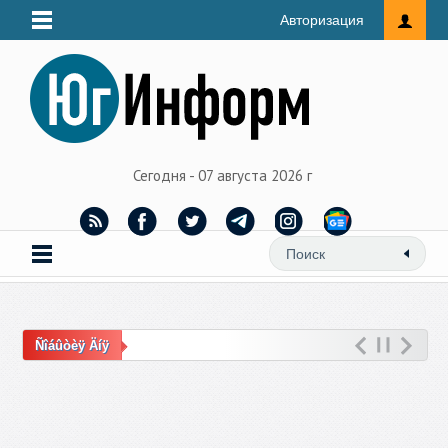
Авторизация
Сегодня - 07 августа 2026 г
Ñîáûòèÿ Äíÿ