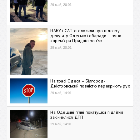
29 май, 20:01
НАБУ і САП оголосили про підозру
депутату Одеської облради — зятю
«прем'єра Придністров'я»
29 май, 20:01
На трасі Одеса – Білгород-
Дністровський повністю перекриють рух
29 май, 14:01
На Одещині п'яні покатушки підлітків
закінчилися ДТП
29 май, 14:01