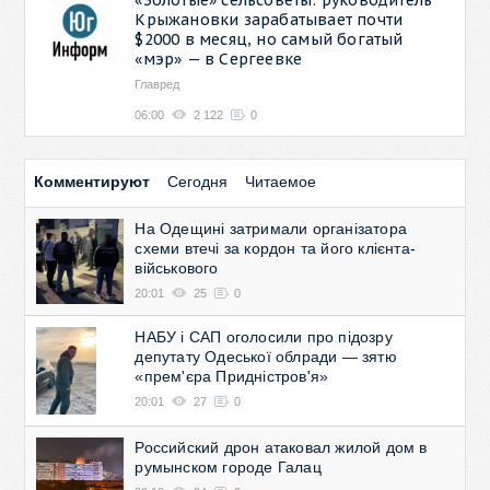
Крыжановки зарабатывает почти
$2000 в месяц, но самый богатый
«мэр» — в Сергеевке
Главред
06:00
2 122
0
Комментируют
Сегодня
Читаемое
На Одещині затримали організатора
схеми втечі за кордон та його клієнта-
військового
20:01
25
0
НАБУ і САП оголосили про підозру
депутату Одеської облради — зятю
«прем'єра Придністров'я»
20:01
27
0
Российский дрон атаковал жилой дом в
румынском городе Галац