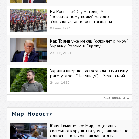
На Росії — збій у матриці. У
"Бессмертному полку" масово
зʼявляються антивоєнні зізнання
08 май, 19:01
Как Трамп уже месяц "склоняет к миру"
Украину, Россию и Европу
20 фев, 21:01
Україна вперше застосувала вітчизняну
ракету-дрон “Паляниця”, – Зеленський
24 авг, 14:30
Все новости →
Мир. Новости
Юлія Тимошенко: Мир, подолання
системної корупції та уряд національної
єдності — ключові завдання для