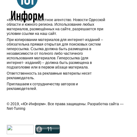
«Юг-Информ» - новостное агентство. Новости Одесской
области и южного региона. Использование любых
материалов, размещённых на сайте, разрешается при
условии ссылки на наш сайт.
При копировании материалов для интернет-изданий –
обязательна прямая открытая для поисковых систем
гиперссылка. Ссылка должна быть размещена в
независимости от полного либо частичного
использования материалов. Гиперссылка (для
интернет- изданий) – должна быть размещена в
подзаголовке или в первом абзаце материала.
Ответственность за рекламные материлы несет
рекламодатель.
Приглашаем к сотрудничеству авторов и
рекламодетелей.
© 2019, «Юг-Информ». Все права защищены. Разработка cайта —
Net-Tuning