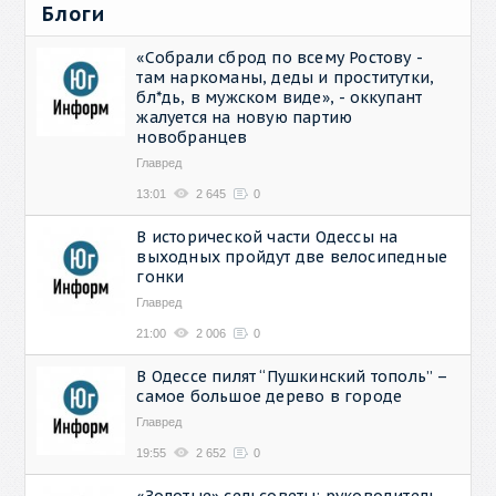
Блоги
«Собрали сброд по всему Ростову -
там наркоманы, деды и проститутки,
бл*дь, в мужском виде», - оккупант
жалуется на новую партию
новобранцев
Главред
13:01
2 645
0
В исторической части Одессы на
выходных пройдут две велосипедные
гонки
Главред
21:00
2 006
0
В Одессе пилят “Пушкинский тополь” –
самое большое дерево в городе
Главред
19:55
2 652
0
«Золотые» сельсоветы: руководитель