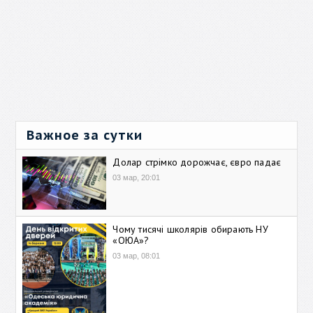
Важное за сутки
Долар стрімко дорожчає, євро падає
03 мар, 20:01
Чому тисячі школярів обирають НУ
«ОЮА»?
03 мар, 08:01