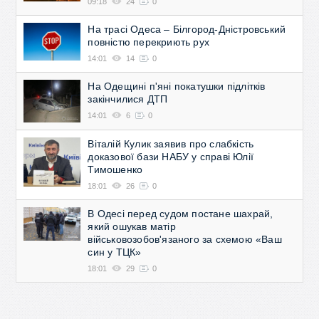
09:18
24
0
На трасі Одеса – Білгород-Дністровський
повністю перекриють рух
14:01
14
0
На Одещині п'яні покатушки підлітків
закінчилися ДТП
14:01
6
0
Віталій Кулик заявив про слабкість
доказової бази НАБУ у справі Юлії
Тимошенко
18:01
26
0
В Одесі перед судом постане шахрай,
який ошукав матір
військовозобов'язаного за схемою «Ваш
син у ТЦК»
18:01
29
0