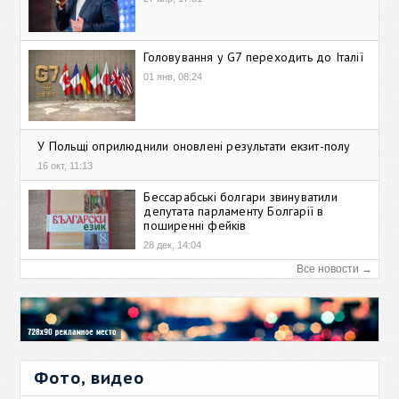
Головування у G7 переходить до Італії
01 янв, 08:24
У Польщі оприлюднили оновлені результати екзит-полу
16 окт, 11:13
Бессарабські болгари звинуватили
депутата парламенту Болгарії в
поширенні фейків
28 дек, 14:04
Все новости →
Фото, видео