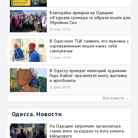
Благодійна ярмарка на Одещині
об’єднала громади та зібрала кошти для
Збройних Сил
02 мар, 12:01
В Одесском ТЦК заявили, что мужчина с
окровавленным лицом нанес себе
самоувечье
12 фев, 00:09
В Одессу приедет немецкий художник
Гидо Хайсиг: презентует книгу, выставку
и артобъекты
11 фев, 09:05
Все новости →
Одесса. Новости
На Одещині затримали організатора
схеми втечі за кордон та його клієнта-
військового