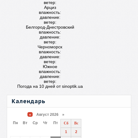
ветер:
Арциз
влажность:
давление:
ветер:
Белгород-Днестровский
влажность:
давление:
ветер:
Черноморск
влажность:
давление:
ветер:
Южное
влажность:
давление:
ветер:
Погода на 10 дней от
sinoptik.ua
Календарь
«
Август 2026 »
Пн
Вт
Ср
Чт
Пт
Сб
Вс
1
2