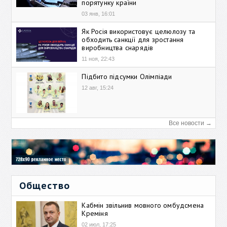
порятунку країни
03 янв, 16:01
Як Росія використовує целюлозу та
обходить санкції для зростання
виробництва снарядів
11 ноя, 22:43
Підбито підсумки Олімпіади
12 авг, 15:24
Все новости →
Общество
Кабмін звільнив мовного омбудсмена
Креміня
02 июл, 17:25