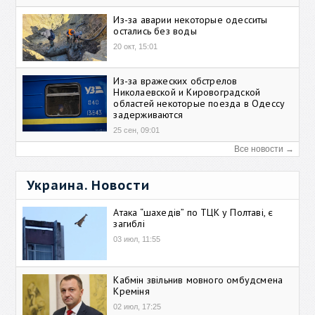
Из-за аварии некоторые одесситы
остались без воды
20 окт, 15:01
Из-за вражеских обстрелов
Николаевской и Кировоградской
областей некоторые поезда в Одессу
задерживаются
25 сен, 09:01
Все новости →
Украина. Новости
Атака “шахедів” по ТЦК у Полтаві, є
загиблі
03 июл, 11:55
Кабмін звільнив мовного омбудсмена
Креміня
02 июл, 17:25