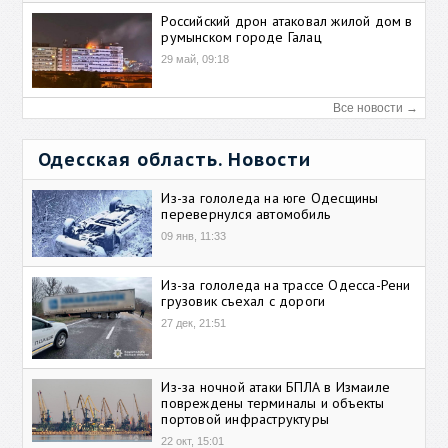
Российский дрон атаковал жилой дом в
румынском городе Галац
29 май, 09:18
Все новости →
Одесская область. Новости
Из-за гололеда на юге Одесщины
перевернулся автомобиль
09 янв, 11:33
Из-за гололеда на трассе Одесса-Рени
грузовик съехал с дороги
27 дек, 21:51
Из-за ночной атаки БПЛА в Измаиле
повреждены терминалы и объекты
портовой инфраструктуры
22 окт, 15:01