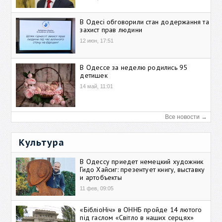
В Одесі обговорили стан додержання та
захист прав людини
12 июн, 17:51
В Одессе за неделю родились 95
детишек
14 май, 11:01
Все новости →
Культура
В Одессу приедет немецкий художник
Гидо Хайсиг: презентует книгу, выставку
и артобъекты
11 фев, 09:05
«БібліоНіч» в ОННБ пройде 14 лютого
під гаслом «Світло в наших серцях»