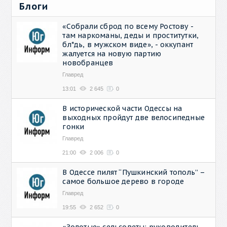
Блоги
«Собрали сброд по всему Ростову -
там наркоманы, деды и проститутки,
бл*дь, в мужском виде», - оккупант
жалуется на новую партию
новобранцев
Главред
13:01
2 645
0
В исторической части Одессы на
выходных пройдут две велосипедные
гонки
Главред
21:00
2 006
0
В Одессе пилят “Пушкинский тополь” –
самое большое дерево в городе
Главред
19:55
2 652
0
«Золотые» сельсоветы: руководитель