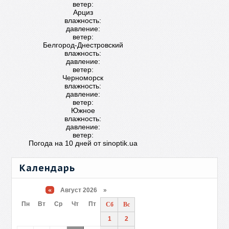
ветер:
Арциз
влажность:
давление:
ветер:
Белгород-Днестровский
влажность:
давление:
ветер:
Черноморск
влажность:
давление:
ветер:
Южное
влажность:
давление:
ветер:
Погода на 10 дней от
sinoptik.ua
Календарь
«
Август 2026 »
Пн
Вт
Ср
Чт
Пт
Сб
Вс
1
2