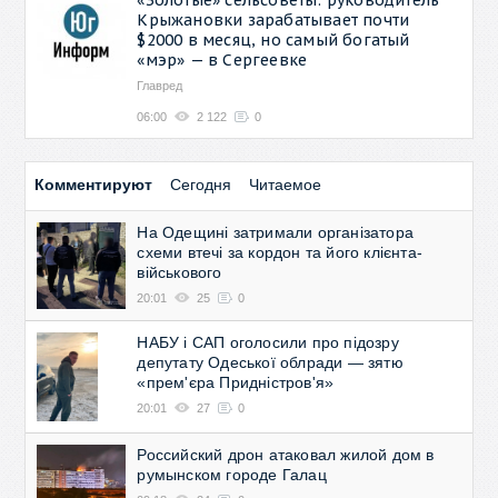
Крыжановки зарабатывает почти
$2000 в месяц, но самый богатый
«мэр» — в Сергеевке
Главред
06:00
2 122
0
Комментируют
Сегодня
Читаемое
На Одещині затримали організатора
схеми втечі за кордон та його клієнта-
військового
20:01
25
0
НАБУ і САП оголосили про підозру
депутату Одеської облради — зятю
«прем'єра Придністров'я»
20:01
27
0
Российский дрон атаковал жилой дом в
румынском городе Галац