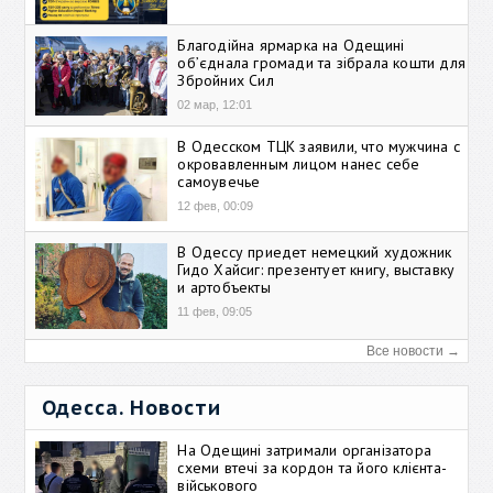
Благодійна ярмарка на Одещині
об’єднала громади та зібрала кошти для
Збройних Сил
02 мар, 12:01
В Одесском ТЦК заявили, что мужчина с
окровавленным лицом нанес себе
самоувечье
12 фев, 00:09
В Одессу приедет немецкий художник
Гидо Хайсиг: презентует книгу, выставку
и артобъекты
11 фев, 09:05
Все новости →
Одесса. Новости
На Одещині затримали організатора
схеми втечі за кордон та його клієнта-
військового