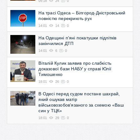
09:18
24
0
На трасі Одеса – Білгород-Дністровський
повністю перекриють рух
14:01
14
0
На Одещині п'яні покатушки підлітків
закінчилися ДТП
14:01
6
0
Віталій Кулик заявив про слабкість
доказової бази НАБУ у справі Юлії
Тимошенко
18:01
26
0
В Одесі перед судом постане шахрай,
який ошукав матір
військовозобов'язаного за схемою «Ваш
син у ТЦК»
18:01
29
0