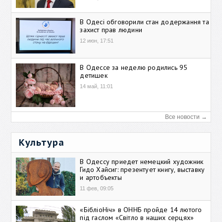
В Одесі обговорили стан додержання та
захист прав людини
12 июн, 17:51
В Одессе за неделю родились 95
детишек
14 май, 11:01
Все новости →
Культура
В Одессу приедет немецкий художник
Гидо Хайсиг: презентует книгу, выставку
и артобъекты
11 фев, 09:05
«БібліоНіч» в ОННБ пройде 14 лютого
під гаслом «Світло в наших серцях»