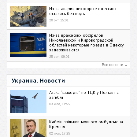
Из-за аварии некоторые одесситы
остались без воды
20 окт, 15:01
Из-за вражеских обстрелов
Николаевской и Кировоградской
областей некоторые поезда в Одессу
задерживаются
25 сен, 09:01
Все новости →
Украина. Новости
Атака “шахедів” по ТЦК у Полтаві, є
загиблі
03 июл, 11:55
Кабмін звільнив мовного омбудсмена
Креміня
02 июл, 17:25