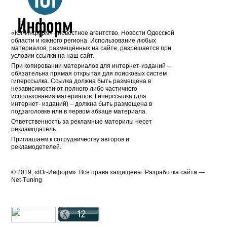
«Юг-Информ» - новостное агентство. Новости Одесской
области и южного региона. Использование любых
материалов, размещённых на сайте, разрешается при
условии ссылки на наш сайт.
При копировании материалов для интернет-изданий –
обязательна прямая открытая для поисковых систем
гиперссылка. Ссылка должна быть размещена в
независимости от полного либо частичного
использования материалов. Гиперссылка (для
интернет- изданий) – должна быть размещена в
подзаголовке или в первом абзаце материала.
Ответственность за рекламные материлы несет
рекламодатель.
Приглашаем к сотрудничеству авторов и
рекламодетелей.
© 2019, «Юг-Информ». Все права защищены. Разработка cайта —
Net-Tuning