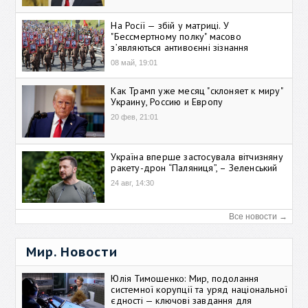
На Росії — збій у матриці. У
"Бессмертному полку" масово
зʼявляються антивоєнні зізнання
08 май, 19:01
Как Трамп уже месяц "склоняет к миру"
Украину, Россию и Европу
20 фев, 21:01
Україна вперше застосувала вітчизняну
ракету-дрон “Паляниця”, – Зеленський
24 авг, 14:30
Все новости →
Мир. Новости
Юлія Тимошенко: Мир, подолання
системної корупції та уряд національної
єдності — ключові завдання для