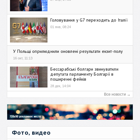
Головування у G7 переходить до Італії
01 янв, 08:24
У Польщі оприлюднили оновлені результати екзит-полу
16 окт, 11:13
Бессарабські болгари звинуватили
депутата парламенту Болгарії в
поширенні фейків
28 дек, 14:04
Все новости →
Фото, видео