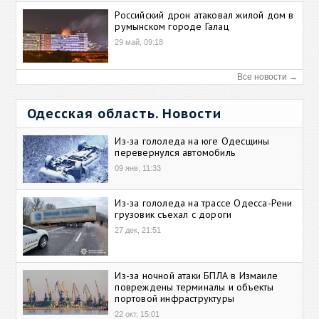
Российский дрон атаковал жилой дом в
румынском городе Галац
29 май, 09:18
Все новости →
Одесская область. Новости
Из-за гололеда на юге Одесщины
перевернулся автомобиль
09 янв, 11:33
Из-за гололеда на трассе Одесса-Рени
грузовик съехал с дороги
27 дек, 21:51
Из-за ночной атаки БПЛА в Измаиле
повреждены терминалы и объекты
портовой инфраструктуры
22 окт, 15:01