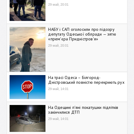
29 май, 20:01
НАБУ і САП оголосили про підозру
депутату Одеської облради — зятю
«прем'єра Придністров'я»
29 май, 20:01
На трасі Одеса – Білгород-
Дністровський повністю перекриють рух
29 май, 14:01
На Одещині п'яні покатушки підлітків
закінчилися ДТП
29 май, 14:01