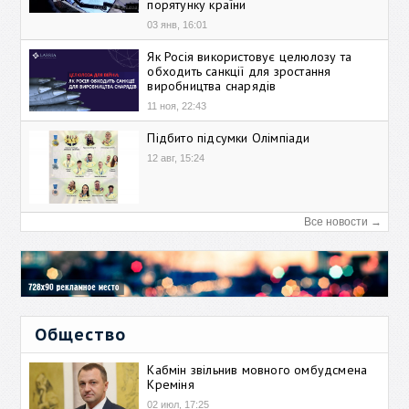
порятунку країни
03 янв, 16:01
Як Росія використовує целюлозу та
обходить санкції для зростання
виробництва снарядів
11 ноя, 22:43
Підбито підсумки Олімпіади
12 авг, 15:24
Все новости →
Общество
Кабмін звільнив мовного омбудсмена
Креміня
02 июл, 17:25