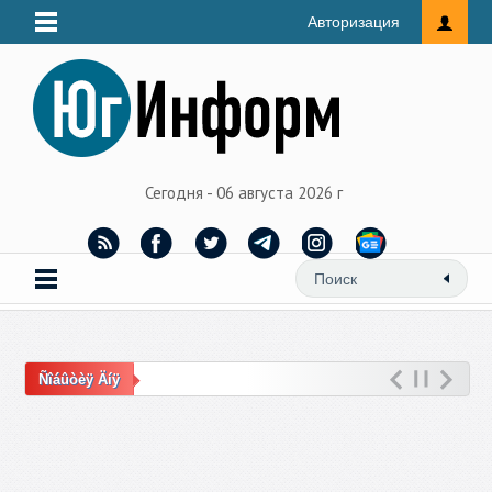
Авторизация
Сегодня - 06 августа 2026 г
Ñîáûòèÿ Äíÿ