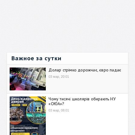
Важное за сутки
Долар стрімко дорожчає, євро падає
03 мар, 20:01
Чому тисячі школярів обирають НУ
«ОЮА»?
03 мар, 08:01