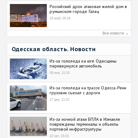
Российский дрон атаковал жилой дом в
румынском городе Галац
29 май, 09:18
Все новости →
Одесская область. Новости
Из-за гололеда на юге Одесщины
перевернулся автомобиль
09 янв, 11:33
Из-за гололеда на трассе Одесса-Рени
грузовик съехал с дороги
27 дек, 21:51
Из-за ночной атаки БПЛА в Измаиле
повреждены терминалы и объекты
портовой инфраструктуры
22 окт, 15:01