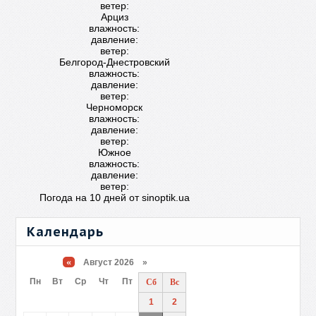
ветер:
Арциз
влажность:
давление:
ветер:
Белгород-Днестровский
влажность:
давление:
ветер:
Черноморск
влажность:
давление:
ветер:
Южное
влажность:
давление:
ветер:
Погода на 10 дней от
sinoptik.ua
Календарь
«
Август 2026 »
Пн
Вт
Ср
Чт
Пт
Сб
Вс
1
2