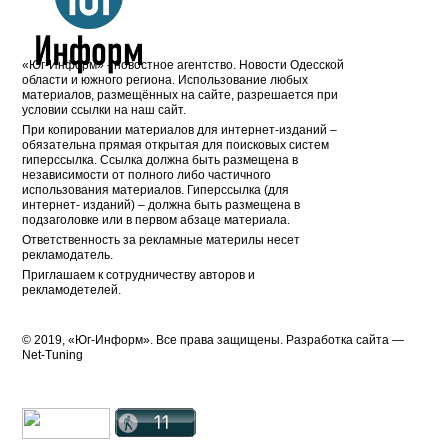
«Юг-Информ» - новостное агентство. Новости Одесской
области и южного региона. Использование любых
материалов, размещённых на сайте, разрешается при
условии ссылки на наш сайт.
При копировании материалов для интернет-изданий –
обязательна прямая открытая для поисковых систем
гиперссылка. Ссылка должна быть размещена в
независимости от полного либо частичного
использования материалов. Гиперссылка (для
интернет- изданий) – должна быть размещена в
подзаголовке или в первом абзаце материала.
Ответственность за рекламные материлы несет
рекламодатель.
Приглашаем к сотрудничеству авторов и
рекламодетелей.
© 2019, «Юг-Информ». Все права защищены. Разработка cайта —
Net-Tuning