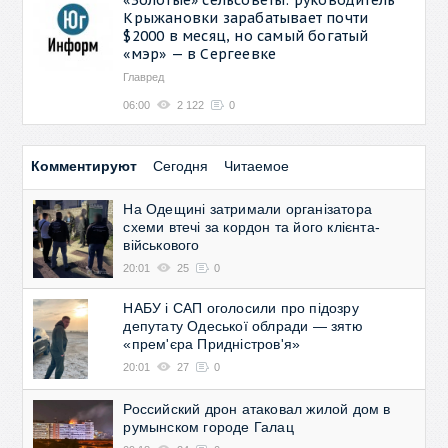
Крыжановки зарабатывает почти
$2000 в месяц, но самый богатый
«мэр» — в Сергеевке
Главред
06:00
2 122
0
Комментируют
Сегодня
Читаемое
На Одещині затримали організатора
схеми втечі за кордон та його клієнта-
військового
20:01
25
0
НАБУ і САП оголосили про підозру
депутату Одеської облради — зятю
«прем'єра Придністров'я»
20:01
27
0
Российский дрон атаковал жилой дом в
румынском городе Галац