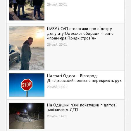
29 май, 20:01
НАБУ і САП оголосили про підозру
депутату Одеської облради — зятю
«прем'єра Придністров'я»
29 май, 20:01
На трасі Одеса – Білгород-
Дністровський повністю перекриють рух
29 май, 14:01
На Одещині п'яні покатушки підлітків
закінчилися ДТП
29 май, 14:01