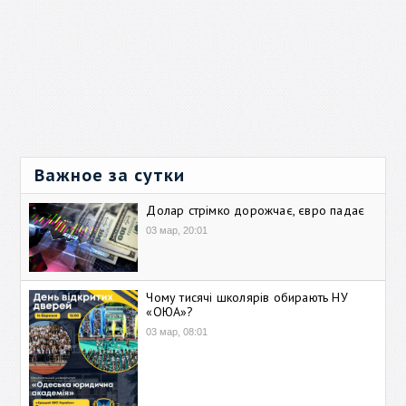
Важное за сутки
Долар стрімко дорожчає, євро падає
03 мар, 20:01
Чому тисячі школярів обирають НУ
«ОЮА»?
03 мар, 08:01