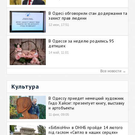
В Одесі обговорили стан додержання та
захист прав людини
12 июн, 17:51
В Одессе за неделю родились 95
детишек
14 май, 11:01
Все новости →
Культура
В Одессу приедет немецкий художник
Гидо Хайсиг: презентует книгу, выставку
и артобъекты
11 фев, 09:05
«БібліоНіч» в ОННБ пройде 14 лютого
під гаслом «Світло в наших серцях»