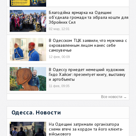
Благодійна ярмарка на Одещині
об’єднала громади та зібрала кошти для
Збройних Сил
02 мар, 12:01
В Одесском ТЦК заявили, что мужчина с
окровавленным лицом нанес себе
самоувечье
12 фев, 00:09
В Одессу приедет немецкий художник
Гидо Хайсиг: презентует книгу, выставку
и артобъекты
11 фев, 09:05
Все новости →
Одесса. Новости
На Одещині затримали організатора
схеми втечі за кордон та його клієнта-
військового