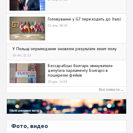
Головування у G7 переходить до Італії
01 янв, 08:24
У Польщі оприлюднили оновлені результати екзит-полу
16 окт, 11:13
Бессарабські болгари звинуватили
депутата парламенту Болгарії в
поширенні фейків
28 дек, 14:04
Все новости →
Фото, видео