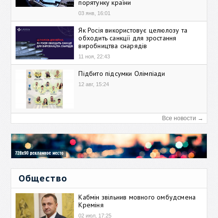
порятунку країни
03 янв, 16:01
Як Росія використовує целюлозу та
обходить санкції для зростання
виробництва снарядів
11 ноя, 22:43
Підбито підсумки Олімпіади
12 авг, 15:24
Все новости →
Общество
Кабмін звільнив мовного омбудсмена
Креміня
02 июл, 17:25