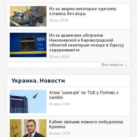
Из-за аварии некоторые одесситы
остались без воды
20 окт, 15:01
Из-за вражеских обстрелов
Николаевской и Кировоградской
областей некоторые поезда в Одессу
задерживаются
25 сен, 09:01
Все новости →
Украина. Новости
Атака “шахедів” по ТЦК у Полтаві, є
загиблі
03 июл, 11:55
Кабмін звільнив мовного омбудсмена
Креміня
02 июл, 17:25