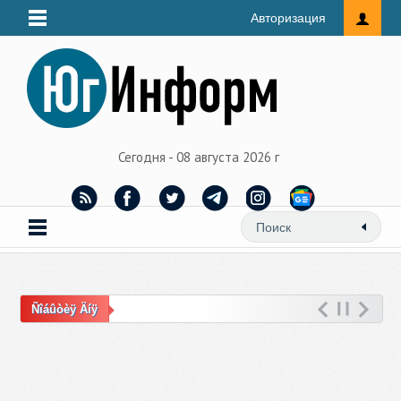
Авторизация
Сегодня - 08 августа 2026 г
Ñîáûòèÿ Äíÿ