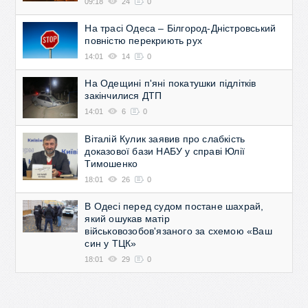
09:18
24
0
На трасі Одеса – Білгород-Дністровський
повністю перекриють рух
14:01
14
0
На Одещині п'яні покатушки підлітків
закінчилися ДТП
14:01
6
0
Віталій Кулик заявив про слабкість
доказової бази НАБУ у справі Юлії
Тимошенко
18:01
26
0
В Одесі перед судом постане шахрай,
який ошукав матір
військовозобов'язаного за схемою «Ваш
син у ТЦК»
18:01
29
0