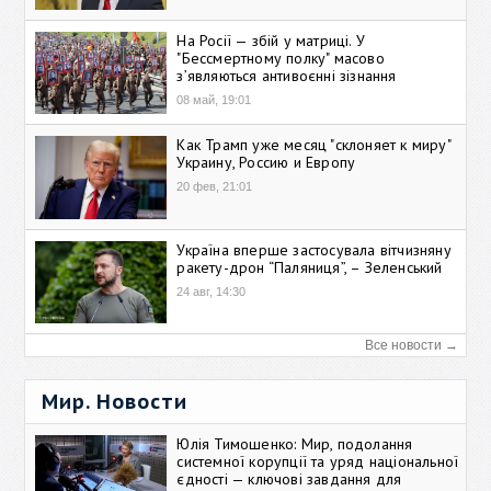
На Росії — збій у матриці. У
"Бессмертному полку" масово
зʼявляються антивоєнні зізнання
08 май, 19:01
Как Трамп уже месяц "склоняет к миру"
Украину, Россию и Европу
20 фев, 21:01
Україна вперше застосувала вітчизняну
ракету-дрон “Паляниця”, – Зеленський
24 авг, 14:30
Все новости →
Мир. Новости
Юлія Тимошенко: Мир, подолання
системної корупції та уряд національної
єдності — ключові завдання для