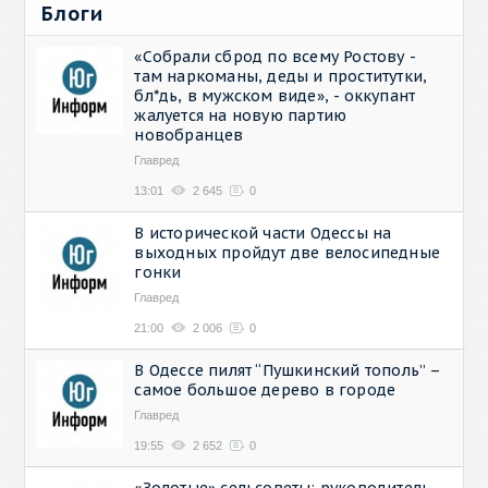
Блоги
«Собрали сброд по всему Ростову -
там наркоманы, деды и проститутки,
бл*дь, в мужском виде», - оккупант
жалуется на новую партию
новобранцев
Главред
13:01
2 645
0
В исторической части Одессы на
выходных пройдут две велосипедные
гонки
Главред
21:00
2 006
0
В Одессе пилят “Пушкинский тополь” –
самое большое дерево в городе
Главред
19:55
2 652
0
«Золотые» сельсоветы: руководитель