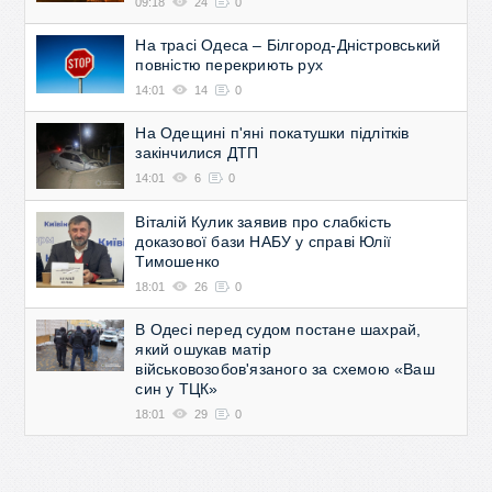
09:18
24
0
На трасі Одеса – Білгород-Дністровський
повністю перекриють рух
14:01
14
0
На Одещині п'яні покатушки підлітків
закінчилися ДТП
14:01
6
0
Віталій Кулик заявив про слабкість
доказової бази НАБУ у справі Юлії
Тимошенко
18:01
26
0
В Одесі перед судом постане шахрай,
який ошукав матір
військовозобов'язаного за схемою «Ваш
син у ТЦК»
18:01
29
0