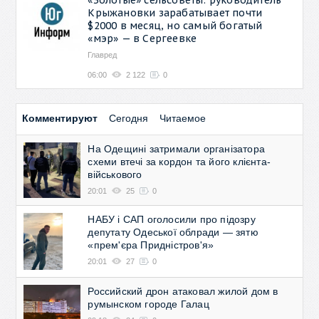
Крыжановки зарабатывает почти
$2000 в месяц, но самый богатый
«мэр» — в Сергеевке
Главред
06:00
2 122
0
Комментируют
Сегодня
Читаемое
На Одещині затримали організатора
схеми втечі за кордон та його клієнта-
військового
20:01
25
0
НАБУ і САП оголосили про підозру
депутату Одеської облради — зятю
«прем'єра Придністров'я»
20:01
27
0
Российский дрон атаковал жилой дом в
румынском городе Галац