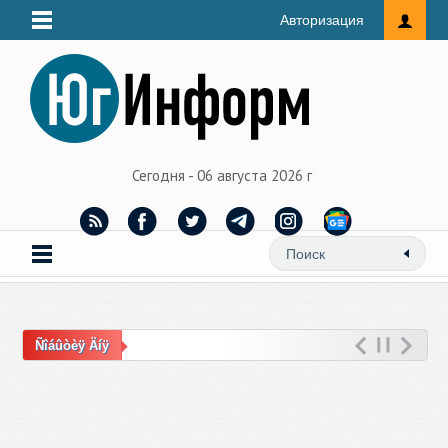
Авторизация
Сегодня - 06 августа 2026 г
Ñîáûòèÿ Äíÿ