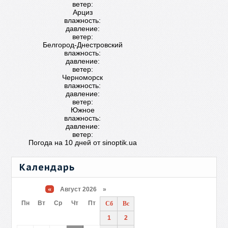
ветер:
Арциз
влажность:
давление:
ветер:
Белгород-Днестровский
влажность:
давление:
ветер:
Черноморск
влажность:
давление:
ветер:
Южное
влажность:
давление:
ветер:
Погода на 10 дней от
sinoptik.ua
Календарь
«
Август 2026 »
Пн
Вт
Ср
Чт
Пт
Сб
Вс
1
2