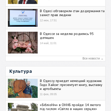
В Одесі обговорили стан додержання та
захист прав людини
12 июн, 17:51
В Одессе за неделю родились 95
детишек
14 май, 11:01
Все новости →
Культура
В Одессу приедет немецкий художник
Гидо Хайсиг: презентует книгу, выставку
и артобъекты
11 фев, 09:05
«БібліоНіч» в ОННБ пройде 14 лютого
під гаслом «Світло в наших серцях»