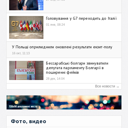
Головування у G7 переходить до Італії
01 янв, 08:24
У Польщі оприлюднили оновлені результати екзит-полу
16 окт, 11:13
Бессарабські болгари звинуватили
депутата парламенту Болгарії в
поширенні фейків
28 дек, 14:04
Все новости →
Фото, видео