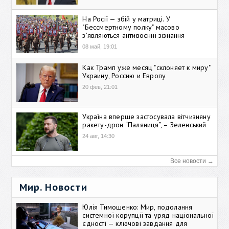
На Росії — збій у матриці. У
"Бессмертному полку" масово
зʼявляються антивоєнні зізнання
08 май, 19:01
Как Трамп уже месяц "склоняет к миру"
Украину, Россию и Европу
20 фев, 21:01
Україна вперше застосувала вітчизняну
ракету-дрон “Паляниця”, – Зеленський
24 авг, 14:30
Все новости →
Мир. Новости
Юлія Тимошенко: Мир, подолання
системної корупції та уряд національної
єдності — ключові завдання для