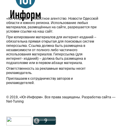
«Юг-Информ» - новостное агентство. Новости Одесской
области и южного региона. Использование любых
материалов, размещённых на сайте, разрешается при
условии ссылки на наш сайт.
При копировании материалов для интернет-изданий –
обязательна прямая открытая для поисковых систем
гиперссылка. Ссылка должна быть размещена в
независимости от полного либо частичного
использования материалов. Гиперссылка (для
интернет- изданий) – должна быть размещена в
подзаголовке или в первом абзаце материала.
Ответственность за рекламные материлы несет
рекламодатель.
Приглашаем к сотрудничеству авторов и
рекламодетелей.
© 2019, «Юг-Информ». Все права защищены. Разработка cайта —
Net-Tuning