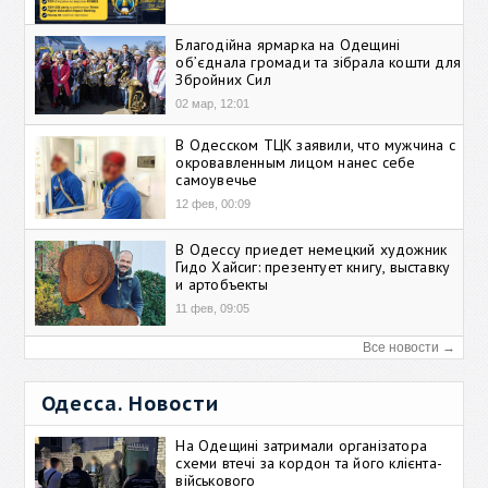
Благодійна ярмарка на Одещині
об’єднала громади та зібрала кошти для
Збройних Сил
02 мар, 12:01
В Одесском ТЦК заявили, что мужчина с
окровавленным лицом нанес себе
самоувечье
12 фев, 00:09
В Одессу приедет немецкий художник
Гидо Хайсиг: презентует книгу, выставку
и артобъекты
11 фев, 09:05
Все новости →
Одесса. Новости
На Одещині затримали організатора
схеми втечі за кордон та його клієнта-
військового