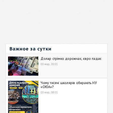
Важное за сутки
Долар стрімко дорожчає, євро падає
03 мар, 20:01
Чому тисячі школярів обирають НУ
«ОЮА»?
03 мар, 08:01