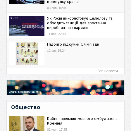
порятунку країни
03 янв, 16:01
Як Росія використовує целюлозу та
обходить санкції для зростання
виробництва снарядів
11 ноя, 22:43
Підбито підсумки Олімпіади
12 авг, 15:24
Все новости →
Общество
Кабмін звільнив мовного омбудсмена
Креміня
02 июл, 17:25