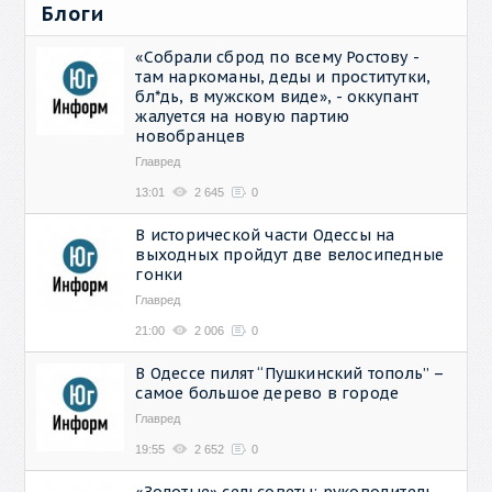
Блоги
«Собрали сброд по всему Ростову -
там наркоманы, деды и проститутки,
бл*дь, в мужском виде», - оккупант
жалуется на новую партию
новобранцев
Главред
13:01
2 645
0
В исторической части Одессы на
выходных пройдут две велосипедные
гонки
Главред
21:00
2 006
0
В Одессе пилят “Пушкинский тополь” –
самое большое дерево в городе
Главред
19:55
2 652
0
«Золотые» сельсоветы: руководитель