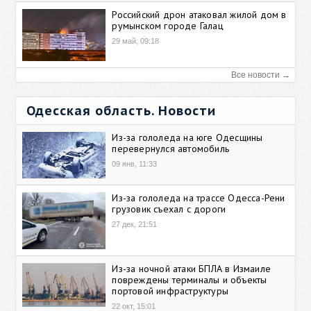
Российский дрон атаковал жилой дом в
румынском городе Галац
29 май, 09:18
Все новости →
Одесская область. Новости
Из-за гололеда на юге Одесщины
перевернулся автомобиль
09 янв, 11:33
Из-за гололеда на трассе Одесса-Рени
грузовик съехал с дороги
27 дек, 21:51
Из-за ночной атаки БПЛА в Измаиле
повреждены терминалы и объекты
портовой инфраструктуры
22 окт, 15:01