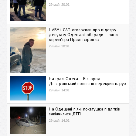
29 май, 20:01
НАБУ і САП оголосили про підозру
депутату Одеської облради — зятю
«прем'єра Придністров'я»
29 май, 20:01
На трасі Одеса – Білгород-
Дністровський повністю перекриють рух
29 май, 14:01
На Одещині п'яні покатушки підлітків
закінчилися ДТП
29 май, 14:01