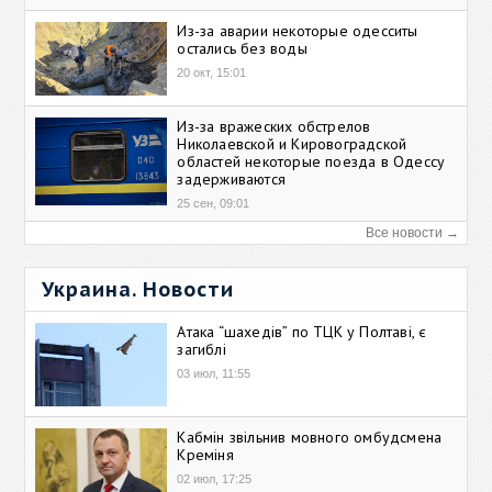
Из-за аварии некоторые одесситы
остались без воды
20 окт, 15:01
Из-за вражеских обстрелов
Николаевской и Кировоградской
областей некоторые поезда в Одессу
задерживаются
25 сен, 09:01
Все новости →
Украина. Новости
Атака “шахедів” по ТЦК у Полтаві, є
загиблі
03 июл, 11:55
Кабмін звільнив мовного омбудсмена
Креміня
02 июл, 17:25