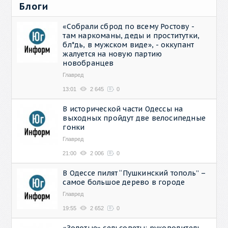
Блоги
«Собрали сброд по всему Ростову -
там наркоманы, деды и проститутки,
бл*дь, в мужском виде», - оккупант
жалуется на новую партию
новобранцев
Главред
13:01
2 645
0
В исторической части Одессы на
выходных пройдут две велосипедные
гонки
Главред
21:00
2 006
0
В Одессе пилят “Пушкинский тополь” –
самое большое дерево в городе
Главред
19:55
2 652
0
«Золотые» сельсоветы: руководитель