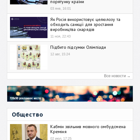
порятунку країни
03 янв, 16:01
Як Росія використовує целюлозу та
обходить санкції для зростання
виробництва снарядів
11 ноя, 22:43
Підбито підсумки Олімпіади
12 авг, 15:24
Все новости →
Общество
Кабмін звільнив мовного омбудсмена
Креміня
02 июл, 17:25