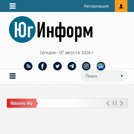
Авторизация
Сегодня - 07 августа 2026 г
Ñîáûòèÿ Äíÿ