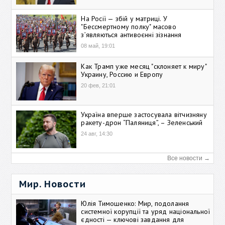
На Росії — збій у матриці. У
"Бессмертному полку" масово
зʼявляються антивоєнні зізнання
08 май, 19:01
Как Трамп уже месяц "склоняет к миру"
Украину, Россию и Европу
20 фев, 21:01
Україна вперше застосувала вітчизняну
ракету-дрон “Паляниця”, – Зеленський
24 авг, 14:30
Все новости →
Мир. Новости
Юлія Тимошенко: Мир, подолання
системної корупції та уряд національної
єдності — ключові завдання для