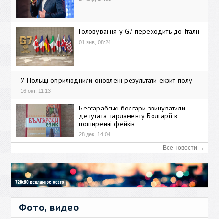
Головування у G7 переходить до Італії
01 янв, 08:24
У Польщі оприлюднили оновлені результати екзит-полу
16 окт, 11:13
Бессарабські болгари звинуватили
депутата парламенту Болгарії в
поширенні фейків
28 дек, 14:04
Все новости →
Фото, видео