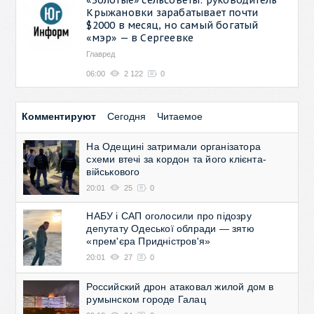
Крыжановки зарабатывает почти
$2000 в месяц, но самый богатый
«мэр» — в Сергеевке
Главред
06:00
2 122
0
Комментируют
Сегодня
Читаемое
На Одещині затримали організатора
схеми втечі за кордон та його клієнта-
військового
20:01
25
0
НАБУ і САП оголосили про підозру
депутату Одеської облради — зятю
«прем'єра Придністров'я»
20:01
27
0
Российский дрон атаковал жилой дом в
румынском городе Галац