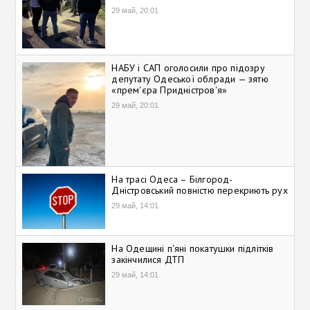
29 май, 20:01
НАБУ і САП оголосили про підозру
депутату Одеської облради — зятю
«прем'єра Придністров'я»
29 май, 20:01
На трасі Одеса – Білгород-
Дністровський повністю перекриють рух
29 май, 14:01
На Одещині п'яні покатушки підлітків
закінчилися ДТП
29 май, 14:01