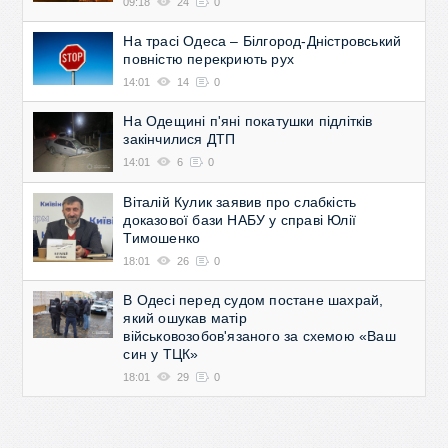
09:18
24
0
На трасі Одеса – Білгород-Дністровський
повністю перекриють рух
14:01
14
0
На Одещині п'яні покатушки підлітків
закінчилися ДТП
14:01
6
0
Віталій Кулик заявив про слабкість
доказової бази НАБУ у справі Юлії
Тимошенко
18:01
26
0
В Одесі перед судом постане шахрай,
який ошукав матір
військовозобов'язаного за схемою «Ваш
син у ТЦК»
18:01
29
0