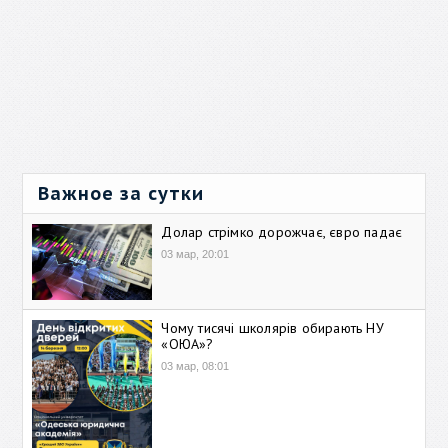
Важное за сутки
Долар стрімко дорожчає, євро падає
03 мар, 20:01
Чому тисячі школярів обирають НУ
«ОЮА»?
03 мар, 08:01