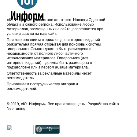
«Юг-Информ» - новостное агентство. Новости Одесской
области и южного региона. Использование любых
материалов, размещённых на сайте, разрешается при
условии ссылки на наш сайт.
При копировании материалов для интернет-изданий –
обязательна прямая открытая для поисковых систем
гиперссылка. Ссылка должна быть размещена в
независимости от полного либо частичного
использования материалов. Гиперссылка (для
интернет- изданий) – должна быть размещена в
подзаголовке или в первом абзаце материала.
Ответственность за рекламные материлы несет
рекламодатель.
Приглашаем к сотрудничеству авторов и
рекламодетелей.
© 2019, «Юг-Информ». Все права защищены. Разработка cайта —
Net-Tuning