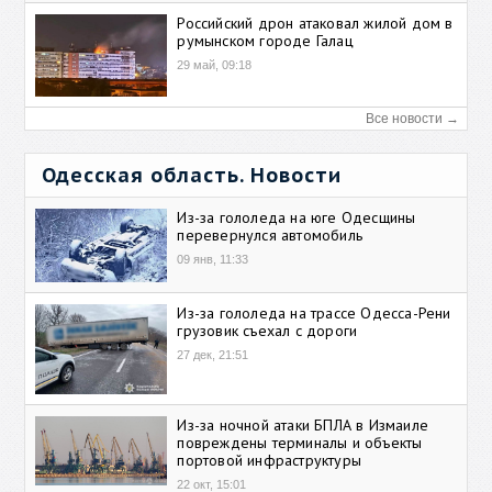
Российский дрон атаковал жилой дом в
румынском городе Галац
29 май, 09:18
Все новости →
Одесская область. Новости
Из-за гололеда на юге Одесщины
перевернулся автомобиль
09 янв, 11:33
Из-за гололеда на трассе Одесса-Рени
грузовик съехал с дороги
27 дек, 21:51
Из-за ночной атаки БПЛА в Измаиле
повреждены терминалы и объекты
портовой инфраструктуры
22 окт, 15:01