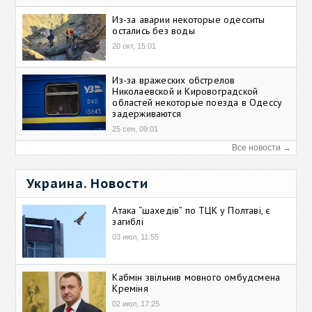
Из-за аварии некоторые одесситы
остались без воды
20 окт, 15:01
Из-за вражеских обстрелов
Николаевской и Кировоградской
областей некоторые поезда в Одессу
задерживаются
25 сен, 09:01
Все новости →
Украина. Новости
Атака “шахедів” по ТЦК у Полтаві, є
загиблі
03 июл, 11:55
Кабмін звільнив мовного омбудсмена
Креміня
02 июл, 17:25