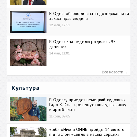
В Одесі обговорили стан додержання та
захист прав людини
12 июн, 17:51
В Одессе за неделю родились 95
детишек
14 май, 11:01
Все новости →
Культура
В Одессу приедет немецкий художник
Гидо Хайсиг: презентует книгу, выставку
и артобъекты
11 фев, 09:05
«БібліоНіч» в ОННБ пройде 14 лютого
під гаслом «Світло в наших серцях»