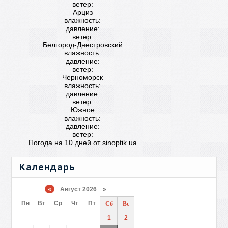
ветер:
Арциз
влажность:
давление:
ветер:
Белгород-Днестровский
влажность:
давление:
ветер:
Черноморск
влажность:
давление:
ветер:
Южное
влажность:
давление:
ветер:
Погода на 10 дней от
sinoptik.ua
Календарь
«
Август 2026 »
Пн
Вт
Ср
Чт
Пт
Сб
Вс
1
2