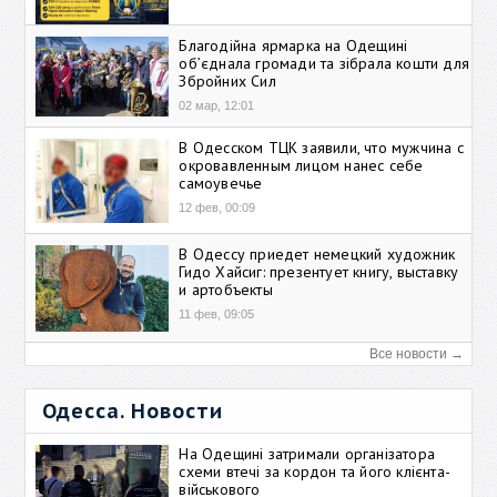
Благодійна ярмарка на Одещині
об’єднала громади та зібрала кошти для
Збройних Сил
02 мар, 12:01
В Одесском ТЦК заявили, что мужчина с
окровавленным лицом нанес себе
самоувечье
12 фев, 00:09
В Одессу приедет немецкий художник
Гидо Хайсиг: презентует книгу, выставку
и артобъекты
11 фев, 09:05
Все новости →
Одесса. Новости
На Одещині затримали організатора
схеми втечі за кордон та його клієнта-
військового