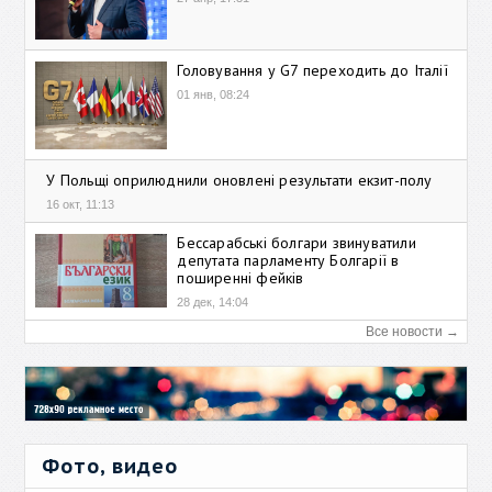
Головування у G7 переходить до Італії
01 янв, 08:24
У Польщі оприлюднили оновлені результати екзит-полу
16 окт, 11:13
Бессарабські болгари звинуватили
депутата парламенту Болгарії в
поширенні фейків
28 дек, 14:04
Все новости →
Фото, видео