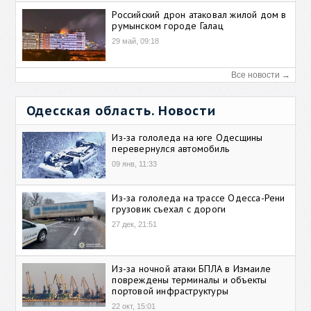
Российский дрон атаковал жилой дом в
румынском городе Галац
29 май, 09:18
Все новости →
Одесская область. Новости
Из-за гололеда на юге Одесщины
перевернулся автомобиль
09 янв, 11:33
Из-за гололеда на трассе Одесса-Рени
грузовик съехал с дороги
27 дек, 21:51
Из-за ночной атаки БПЛА в Измаиле
повреждены терминалы и объекты
портовой инфраструктуры
22 окт, 15:01