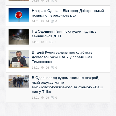
09:18
24
0
На трасі Одеса – Білгород-Дністровський
повністю перекриють рух
14:01
14
0
На Одещині п'яні покатушки підлітків
закінчилися ДТП
14:01
6
0
Віталій Кулик заявив про слабкість
доказової бази НАБУ у справі Юлії
Тимошенко
18:01
26
0
В Одесі перед судом постане шахрай,
який ошукав матір
військовозобов'язаного за схемою «Ваш
син у ТЦК»
18:01
29
0