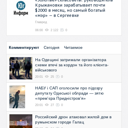
Крыжановки зарабатывает почти
$2000 в месяц, но самый богатый
«мэр» — в Сергеевке
Главред
06:00
2 122
0
Комментируют
Сегодня
Читаемое
На Одещині затримали організатора
схеми втечі за кордон та його клієнта-
військового
20:01
25
0
НАБУ і САП оголосили про підозру
депутату Одеської облради — зятю
«прем'єра Придністров'я»
20:01
27
0
Российский дрон атаковал жилой дом в
румынском городе Галац