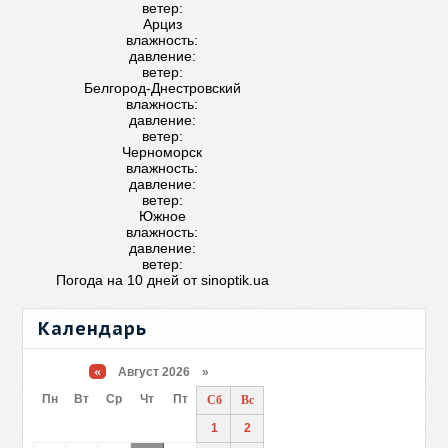
ветер:
Арциз
влажность:
давление:
ветер:
Белгород-Днестровский
влажность:
давление:
ветер:
Черноморск
влажность:
давление:
ветер:
Южное
влажность:
давление:
ветер:
Погода на 10 дней от
sinoptik.ua
Календарь
«
Август 2026 »
Пн
Вт
Ср
Чт
Пт
Сб
Вс
1
2