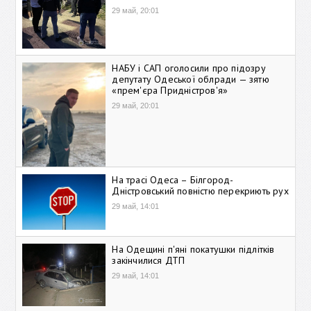
29 май, 20:01
НАБУ і САП оголосили про підозру
депутату Одеської облради — зятю
«прем'єра Придністров'я»
29 май, 20:01
На трасі Одеса – Білгород-
Дністровський повністю перекриють рух
29 май, 14:01
На Одещині п'яні покатушки підлітків
закінчилися ДТП
29 май, 14:01