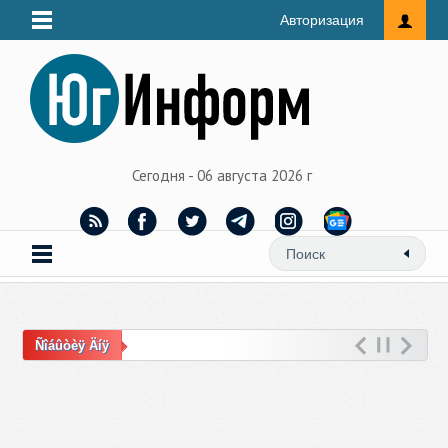
Авторизация
Сегодня - 06 августа 2026 г
Ñîáûòèÿ Äíÿ