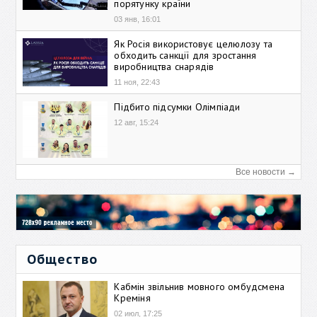
порятунку країни
03 янв, 16:01
Як Росія використовує целюлозу та
обходить санкції для зростання
виробництва снарядів
11 ноя, 22:43
Підбито підсумки Олімпіади
12 авг, 15:24
Все новости →
Общество
Кабмін звільнив мовного омбудсмена
Креміня
02 июл, 17:25