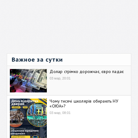
Важное за сутки
Долар стрімко дорожчає, євро падає
03 мар, 20:01
Чому тисячі школярів обирають НУ
«ОЮА»?
03 мар, 08:01