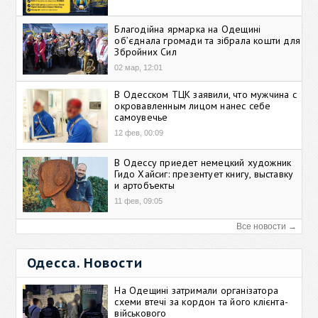
Благодійна ярмарка на Одещині
об’єднала громади та зібрала кошти для
Збройних Сил
02 мар, 12:01
В Одесском ТЦК заявили, что мужчина с
окровавленным лицом нанес себе
самоувечье
12 фев, 00:09
В Одессу приедет немецкий художник
Гидо Хайсиг: презентует книгу, выставку
и артобъекты
11 фев, 09:05
Все новости →
Одесса. Новости
На Одещині затримали організатора
схеми втечі за кордон та його клієнта-
військового