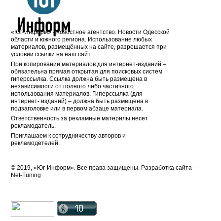
«Юг-Информ» - новостное агентство. Новости Одесской
области и южного региона. Использование любых
материалов, размещённых на сайте, разрешается при
условии ссылки на наш сайт.
При копировании материалов для интернет-изданий –
обязательна прямая открытая для поисковых систем
гиперссылка. Ссылка должна быть размещена в
независимости от полного либо частичного
использования материалов. Гиперссылка (для
интернет- изданий) – должна быть размещена в
подзаголовке или в первом абзаце материала.
Ответственность за рекламные материлы несет
рекламодатель.
Приглашаем к сотрудничеству авторов и
рекламодетелей.
© 2019, «Юг-Информ». Все права защищены. Разработка cайта —
Net-Tuning