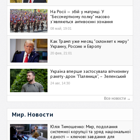
На Росії — збій у матриці. У
"Бессмертному полку" масово
зʼявляються антивоєнні зізнання
08 май, 19:01
Как Трамп уже месяц "склоняет к миру"
Украину, Россию и Европу
20 фев, 21:01
Україна вперше застосувала вітчизняну
ракету-дрон “Паляниця”, – Зеленський
24 авг, 14:30
Все новости →
Мир. Новости
Юлія Тимошенко: Мир, подолання
системної корупції та уряд національної
єдності — ключові завдання для