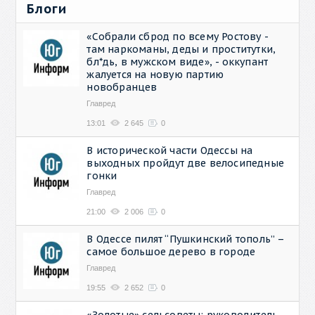
Блоги
«Собрали сброд по всему Ростову -
там наркоманы, деды и проститутки,
бл*дь, в мужском виде», - оккупант
жалуется на новую партию
новобранцев
Главред
13:01
2 645
0
В исторической части Одессы на
выходных пройдут две велосипедные
гонки
Главред
21:00
2 006
0
В Одессе пилят “Пушкинский тополь” –
самое большое дерево в городе
Главред
19:55
2 652
0
«Золотые» сельсоветы: руководитель