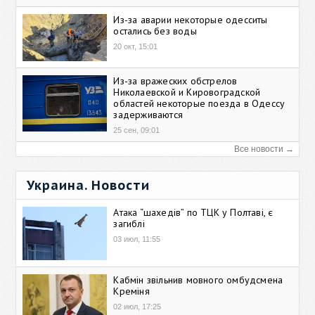
Из-за аварии некоторые одесситы
остались без воды
20 окт, 15:01
Из-за вражеских обстрелов
Николаевской и Кировоградской
областей некоторые поезда в Одессу
задерживаются
25 сен, 09:01
Все новости →
Украина. Новости
Атака “шахедів” по ТЦК у Полтаві, є
загиблі
03 июл, 11:55
Кабмін звільнив мовного омбудсмена
Креміня
02 июл, 17:25