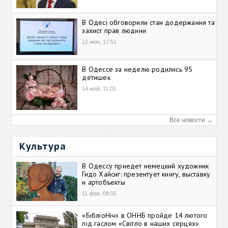
В Одесі обговорили стан додержання та
захист прав людини
12 июн, 17:51
В Одессе за неделю родились 95
детишек
14 май, 11:01
Все новости →
Культура
В Одессу приедет немецкий художник
Гидо Хайсиг: презентует книгу, выставку
и артобъекты
11 фев, 09:05
«БібліоНіч» в ОННБ пройде 14 лютого
під гаслом «Світло в наших серцях»