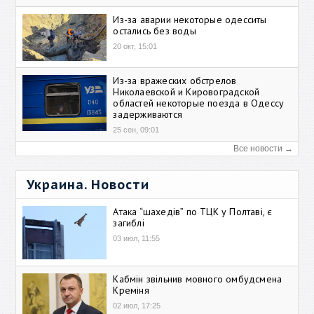
Из-за аварии некоторые одесситы
остались без воды
20 окт, 15:01
Из-за вражеских обстрелов
Николаевской и Кировоградской
областей некоторые поезда в Одессу
задерживаются
25 сен, 09:01
Все новости →
Украина. Новости
Атака “шахедів” по ТЦК у Полтаві, є
загиблі
03 июл, 11:55
Кабмін звільнив мовного омбудсмена
Креміня
02 июл, 17:25