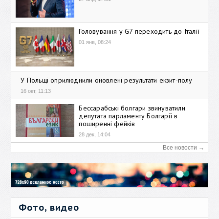
Головування у G7 переходить до Італії
01 янв, 08:24
У Польщі оприлюднили оновлені результати екзит-полу
16 окт, 11:13
Бессарабські болгари звинуватили
депутата парламенту Болгарії в
поширенні фейків
28 дек, 14:04
Все новости →
Фото, видео