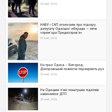
29 май, 20:01
НАБУ і САП оголосили про підозру
депутату Одеської облради — зятю
«прем'єра Придністров'я»
29 май, 20:01
На трасі Одеса – Білгород-
Дністровський повністю перекриють рух
29 май, 14:01
На Одещині п'яні покатушки підлітків
закінчилися ДТП
29 май, 14:01