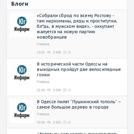
Блоги
«Собрали сброд по всему Ростову -
там наркоманы, деды и проститутки,
бл*дь, в мужском виде», - оккупант
жалуется на новую партию
новобранцев
Главред
13:01
2 645
0
В исторической части Одессы на
выходных пройдут две велосипедные
гонки
Главред
21:00
2 006
0
В Одессе пилят “Пушкинский тополь” –
самое большое дерево в городе
Главред
19:55
2 652
0
«Золотые» сельсоветы: руководитель