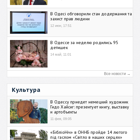
В Одесі обговорили стан додержання та
захист прав людини
12 июн, 17:51
В Одессе за неделю родились 95
детишек
14 май, 11:01
Все новости →
Культура
В Одессу приедет немецкий художник
Гидо Хайсиг: презентует книгу, выставку
и артобъекты
11 фев, 09:05
«БібліоНіч» в ОННБ пройде 14 лютого
під гаслом «Світло в наших серцях»