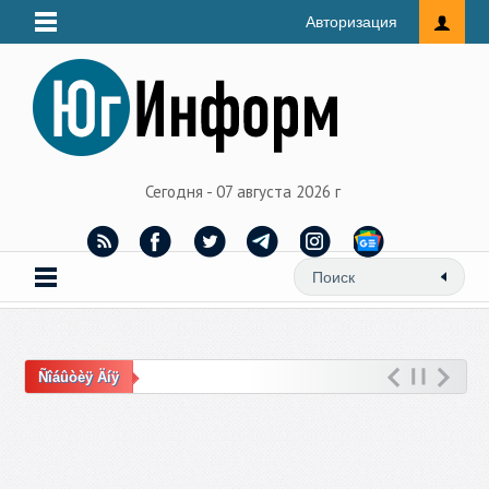
Авторизация
Сегодня - 07 августа 2026 г
Ñîáûòèÿ Äíÿ