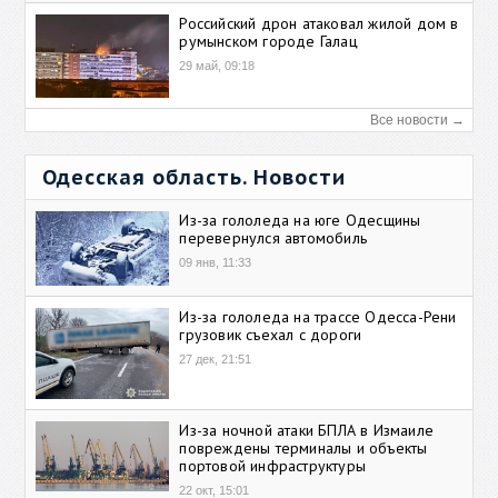
Российский дрон атаковал жилой дом в
румынском городе Галац
29 май, 09:18
Все новости →
Одесская область. Новости
Из-за гололеда на юге Одесщины
перевернулся автомобиль
09 янв, 11:33
Из-за гололеда на трассе Одесса-Рени
грузовик съехал с дороги
27 дек, 21:51
Из-за ночной атаки БПЛА в Измаиле
повреждены терминалы и объекты
портовой инфраструктуры
22 окт, 15:01