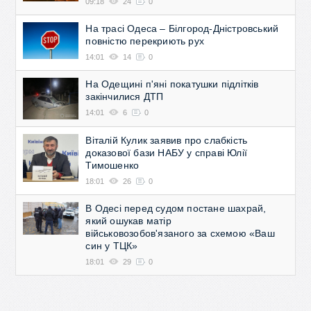
09:18
24
0
На трасі Одеса – Білгород-Дністровський
повністю перекриють рух
14:01
14
0
На Одещині п'яні покатушки підлітків
закінчилися ДТП
14:01
6
0
Віталій Кулик заявив про слабкість
доказової бази НАБУ у справі Юлії
Тимошенко
18:01
26
0
В Одесі перед судом постане шахрай,
який ошукав матір
військовозобов'язаного за схемою «Ваш
син у ТЦК»
18:01
29
0