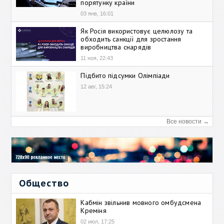
порятунку країни
03 янв, 16:01
Як Росія використовує целюлозу та
обходить санкції для зростання
виробництва снарядів
11 ноя, 22:43
Підбито підсумки Олімпіади
12 авг, 15:24
Все новости →
Общество
Кабмін звільнив мовного омбудсмена
Креміня
02 июл, 17:25