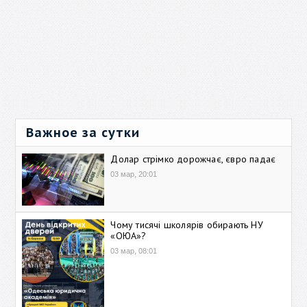
Важное за сутки
Долар стрімко дорожчає, євро падає
03 мар, 20:01
Чому тисячі школярів обирають НУ
«ОЮА»?
03 мар, 08:01