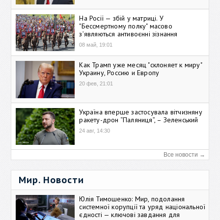
На Росії — збій у матриці. У
"Бессмертному полку" масово
зʼявляються антивоєнні зізнання
08 май, 19:01
Как Трамп уже месяц "склоняет к миру"
Украину, Россию и Европу
20 фев, 21:01
Україна вперше застосувала вітчизняну
ракету-дрон “Паляниця”, – Зеленський
24 авг, 14:30
Все новости →
Мир. Новости
Юлія Тимошенко: Мир, подолання
системної корупції та уряд національної
єдності — ключові завдання для