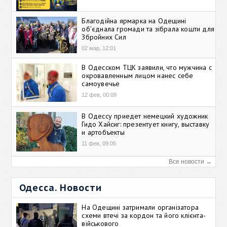
Благодійна ярмарка на Одещині
об’єднала громади та зібрала кошти для
Збройних Сил
02 мар, 12:01
В Одесском ТЦК заявили, что мужчина с
окровавленным лицом нанес себе
самоувечье
12 фев, 00:09
В Одессу приедет немецкий художник
Гидо Хайсиг: презентует книгу, выставку
и артобъекты
11 фев, 09:05
Все новости →
Одесса. Новости
На Одещині затримали організатора
схеми втечі за кордон та його клієнта-
військового