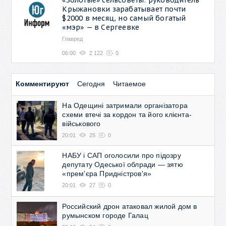
Крыжановки зарабатывает почти
$2000 в месяц, но самый богатый
«мэр» — в Сергеевке
Главред
06:00
2 122
0
Комментируют
Сегодня
Читаемое
На Одещині затримали організатора
схеми втечі за кордон та його клієнта-
військового
20:01
25
0
НАБУ і САП оголосили про підозру
депутату Одеської облради — зятю
«прем'єра Придністров'я»
20:01
27
0
Российский дрон атаковал жилой дом в
румынском городе Галац