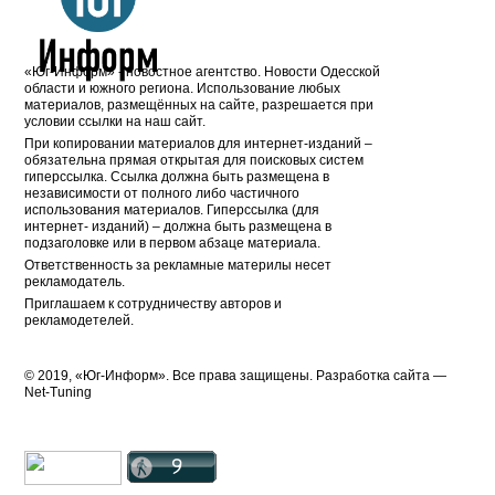
«Юг-Информ» - новостное агентство. Новости Одесской
области и южного региона. Использование любых
материалов, размещённых на сайте, разрешается при
условии ссылки на наш сайт.
При копировании материалов для интернет-изданий –
обязательна прямая открытая для поисковых систем
гиперссылка. Ссылка должна быть размещена в
независимости от полного либо частичного
использования материалов. Гиперссылка (для
интернет- изданий) – должна быть размещена в
подзаголовке или в первом абзаце материала.
Ответственность за рекламные материлы несет
рекламодатель.
Приглашаем к сотрудничеству авторов и
рекламодетелей.
© 2019, «Юг-Информ». Все права защищены. Разработка cайта —
Net-Tuning