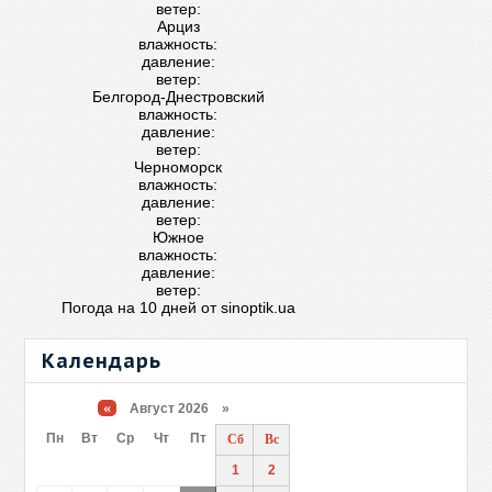
ветер:
Арциз
влажность:
давление:
ветер:
Белгород-Днестровский
влажность:
давление:
ветер:
Черноморск
влажность:
давление:
ветер:
Южное
влажность:
давление:
ветер:
Погода на 10 дней от
sinoptik.ua
Календарь
«
Август 2026 »
Пн
Вт
Ср
Чт
Пт
Сб
Вс
1
2