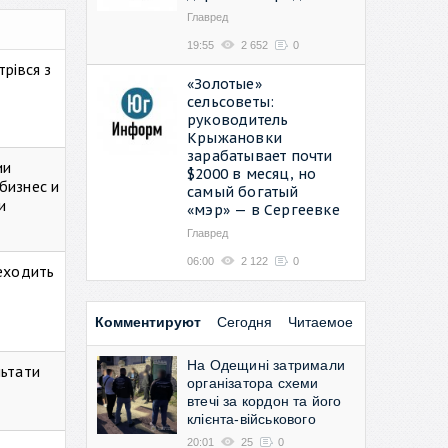
Главред
19:55
2 652
0
рівся з
«Золотые»
сельсоветы:
руководитель
Крыжановки
зарабатывает почти
ии
$2000 в месяц, но
бизнес и
самый богатый
и
«мэр» — в Сергеевке
Главред
06:00
2 122
0
реходить
Комментируют
Сегодня
Читаемое
На Одещині затримали
льтати
організатора схеми
втечі за кордон та його
клієнта-військового
20:01
25
0