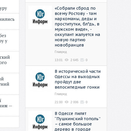
туру
«Собрали сброд по
всему Ростову - там
наркоманы, деды и
учились
проститутки, бл*дь, в
мужском виде», -
оккупант жалуется на
без
новую партию
ру у
новобранцев
Главред
нский
13:01
2 645
0
ого
»
В исторической части
Одессы на выходных
ий
пройдут две
етний
велосипедные гонки
Главред
ї
21:00
2 006
0
ним —
В Одессе пилят
“Пушкинский тополь”
– самое большое
дерево в городе