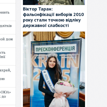
Віктор Таран:
риють
фальсифікації виборів 2010
року стали точкою відліку
державної слабкості
длітків
лой дом
ість
лії
ахрай,
мою
 «ОЮА»
 до