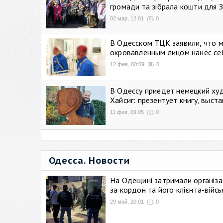
громади та зібрала кошти для 
02 мар, 12:01
0
В Одесском ТЦК заявили, что 
окровавленным лицом нанес се
12 фев, 00:09
0
В Одессу приедет немецкий ху
Хайсиг: презентует книгу, выст
11 фев, 09:05
0
Одесса. Новости
На Одещині затримали організа
за кордон та його клієнта-війс
29 май, 20:01
0