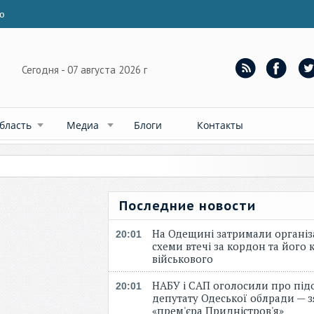
ю
Сегодня - 07 августа 2026 г
бласть
Медиа
Блоги
Контакты
Последние новости
На Одещині затримали організ
20:01
схеми втечі за кордон та його к
військового
НАБУ і САП оголосили про під
20:01
депутату Одеської облради — 
«прем'єра Придністров'я»