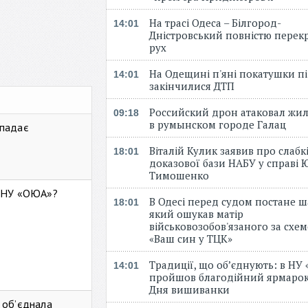
На трасі Одеса – Білгород-
14:01
Дністровський повністю перек
рух
На Одещині п'яні покатушки пі
14:01
закінчилися ДТП
Российский дрон атаковал жи
09:18
в румынском городе Галац
 падає
Віталій Кулик заявив про слабк
18:01
доказової бази НАБУ у справі Ю
Тимошенко
ь НУ «ОЮА»?
В Одесі перед судом постане ш
18:01
який ошукав матір
військовозобов'язаного за схе
«Ваш син у ТЦК»
Традиції, що об’єднують: в НУ
14:01
пройшов благодійний ярмарок
Дня вишиванки
 об’єднала