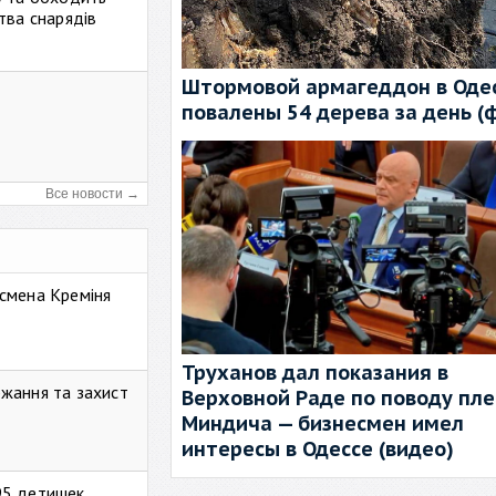
тва снарядів
Штормовой армагеддон в Одес
повалены 54 дерева за день (
Все новости →
смена Креміня
Труханов дал показания в
жання та захист
Верховной Раде по поводу пл
Миндича — бизнесмен имел
интересы в Одессе (видео)
95 детишек