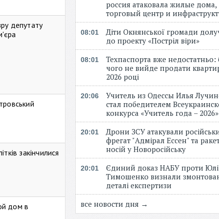
россия атаковала жилые дома,
торговый центр и инфраструк
зру депутату
Діти Окнянської громади дол
08:01
м'єра
до проекту «Постріл віри»
Техпаспорта вже недостатньо: 
08:01
чого не вийде продати кварти
2026 році
Учитель из Одессы Илья Лучи
20:06
стровський
стал победителем Всеукраинск
конкурса «Учитель года – 2026
Дрони ЗСУ атакували російськ
20:01
фрегат "Адмірал Ессен" та рак
носій у Новоросійську
ітків закінчилися
Єдиний доказ НАБУ проти Юлі
20:01
Тимошенко визнали змонтова
деталі експертизи
все новости дня →
ой дом в