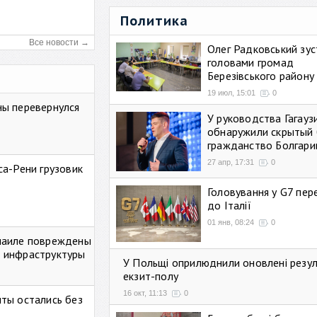
Политика
Все новости →
Олег Радковський зуст
головами громад
Березівського району
19 июл, 15:01
0
ны перевернулся
У руководства Гагауз
обнаружили скрытый 
гражданство Болгари
27 апр, 17:31
0
са-Рени грузовик
Головування у G7 пе
до Італії
01 янв, 08:24
0
маиле повреждены
 инфраструктуры
У Польщі оприлюднили оновлені резу
екзит-полу
16 окт, 11:13
0
ты остались без