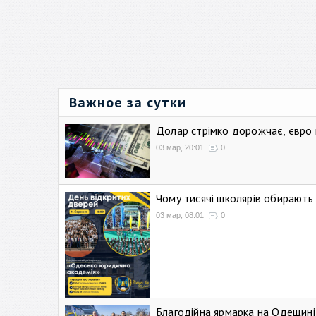
Важное за сутки
Долар стрімко дорожчає, євро
03 мар, 20:01
0
Чому тисячі школярів обирают
03 мар, 08:01
0
Благодійна ярмарка на Одещині