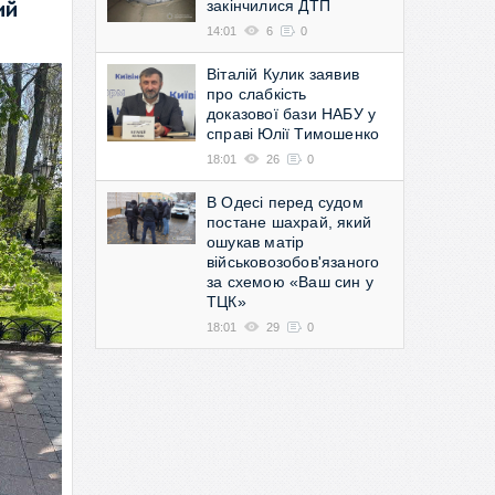
закінчилися ДТП
ий
14:01
6
0
Віталій Кулик заявив
про слабкість
доказової бази НАБУ у
справі Юлії Тимошенко
18:01
26
0
В Одесі перед судом
постане шахрай, який
ошукав матір
військовозобов'язаного
за схемою «Ваш син у
ТЦК»
18:01
29
0