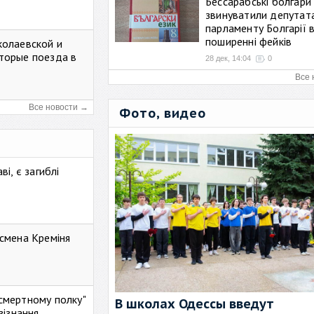
Бессарабські болгари
звинуватили депутат
парламенту Болгарії 
поширенні фейків
колаевской и
торые поезда в
28 дек, 14:04
0
Все 
Все новости →
Фото, видео
і, є загиблі
смена Креміня
ессмертному полку"
В школах Одессы введут
зізнання