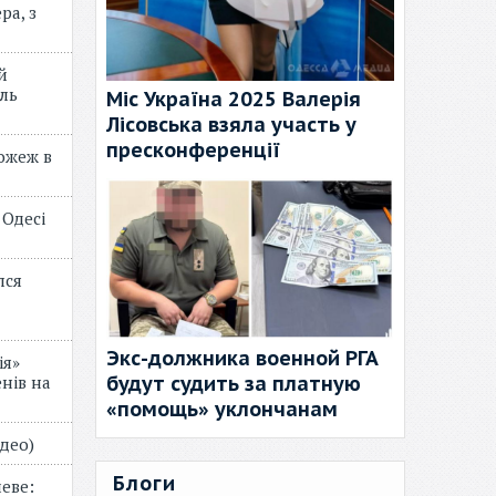
ра, з
й
ль
Міс Україна 2025 Валерія
Лісовська взяла участь у
пресконференції
пожеж в
 Одесі
лся
Экс-должника военной РГА
ія»
будут судить за платную
нів на
«помощь» уклончанам
відео)
Блоги
еве: