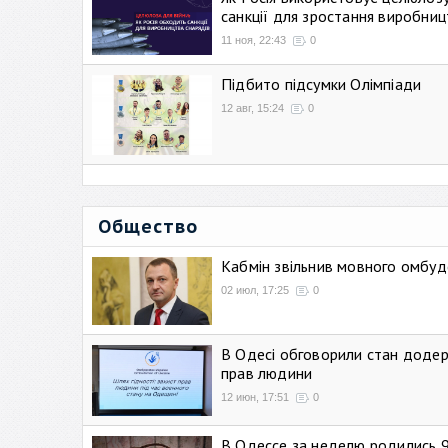
санкції для зростання виробниц
11 ноя, 22:43
0
Підбито підсумки Олімпіади
12 авг, 15:24
0
Общество
Кабмін звільнив мовного омбуд
02 июл, 17:25
0
В Одесі обговорили стан додер
прав людини
12 июн, 17:51
0
В Одессе за неделю родились 