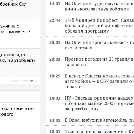
На Одещині судитимуть інжене
Збройних Сил
14:01
вини якого загинув робітник
13-й Чилдрен Кинофест: Самы
22:44
большой детский кинофестива
мужчина с
объявил программу
бе самоувечье
На Одещині зростає кількість 
20:01
екосистемах
дожник Гидо
Прогноз погоди на 25 травня в
20:01
авку и артобъекты
та області
В центре Одессы ночью взорва
18:29
автомобиль — в СБУ заявили о
Все новости →
теракте
НУ «Одеська юридична академ
14:01
об’єднала майже 2000 спортсме
тора схеми втечі
закритті сезону
ькового
В Одесі вибухнув автомобіль (
14:01
Ужасная ночь разрушений в Ки
10:01