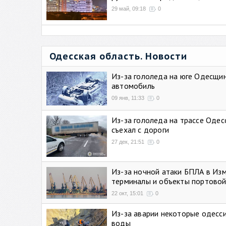
29 май, 09:18
0
Одесская область. Новости
Из-за гололеда на юге Одесщи
автомобиль
09 янв, 11:33
0
Из-за гололеда на трассе Одес
съехал с дороги
27 дек, 21:51
0
Из-за ночной атаки БПЛА в Из
терминалы и объекты портовой
22 окт, 15:01
0
Из-за аварии некоторые одесси
воды