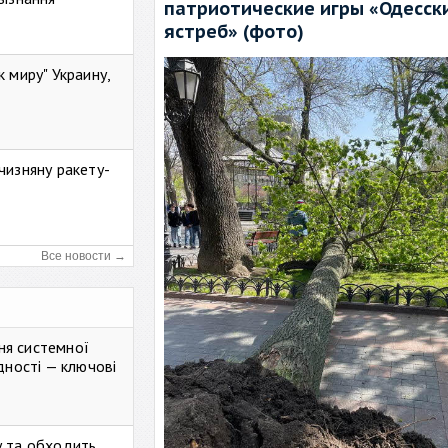
патриотические игры «Одесск
ястреб» (фото)
к миру" Украину,
чизняну ракету-
Все новости →
ня системної
дності — ключові
у та обходить