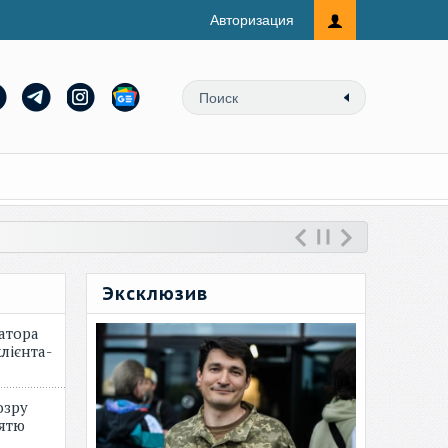
Авторизация
Эксклюзив
атора
лієнта-
озру
зятю