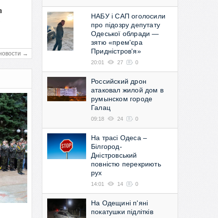
а
НАБУ і САП оголосили
в
про підозру депутату
Одеської облради —
зятю «прем'єра
Придністров'я»
новости →
20:01
27
0
Российский дрон
атаковал жилой дом в
румынском городе
Галац
09:18
24
0
На трасі Одеса –
Білгород-
Дністровський
повністю перекриють
рух
14:01
14
0
На Одещині п'яні
покатушки підлітків