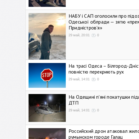
НАБУ і САП оголосили про підо
Одеської облради — зятю «пре
Придністров'я»
29 май, 20:01
0
На трасі Одеса – Білгород-Дні
повністю перекриють рух
29 май, 14:01
0
На Одещині п'яні покатушки підл
ДТП
29 май, 14:01
0
Российский дрон атаковал жил
румынском городе Галац