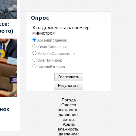
Опрос
се:
Кто должен стать премьер-
фото)
министром
Арсений Яценюк
Юлия Тимошенко
Михаил Саакашвилли
Олег Тягнибок
Виталий Кличко
Погода
Одесса
енок
влажность:
давление:
ветер:
Арциз
влажность:
давление: