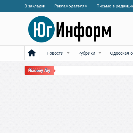
В закладки
Рекламодателям
Письмо в редакци
Новости
Рубрики
Одесская о
Ñîáûòèÿ Äíÿ