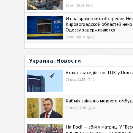
20 окт, 15:01
0
Из-за вражеских обстрелов Ни
Кировоградской областей неко
Одессу задерживаются
25 сен, 09:01
0
Украина. Новости
Атака “шахедів” по ТЦК у Полтав
03 июл, 11:55
0
Кабмін звільнив мовного омбуд
02 июл, 17:25
0
На Росії — збій у матриці. У "Б
масово зʼявляються антивоєнні 