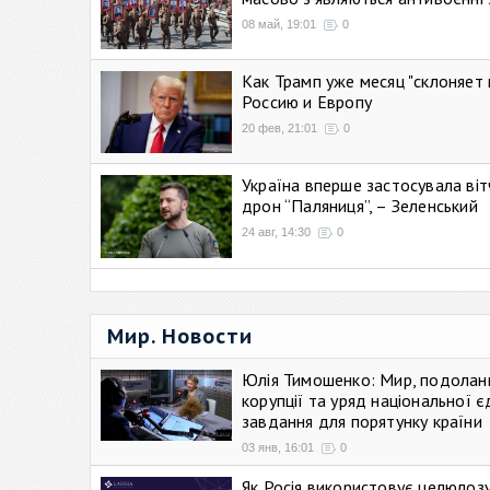
08 май, 19:01
0
Как Трамп уже месяц "склоняет 
Россию и Европу
20 фев, 21:01
0
Україна вперше застосувала віт
дрон “Паляниця”, – Зеленський
24 авг, 14:30
0
Мир. Новости
Юлія Тимошенко: Мир, подолан
корупції та уряд національної є
завдання для порятунку країни
03 янв, 16:01
0
Як Росія використовує целюлоз