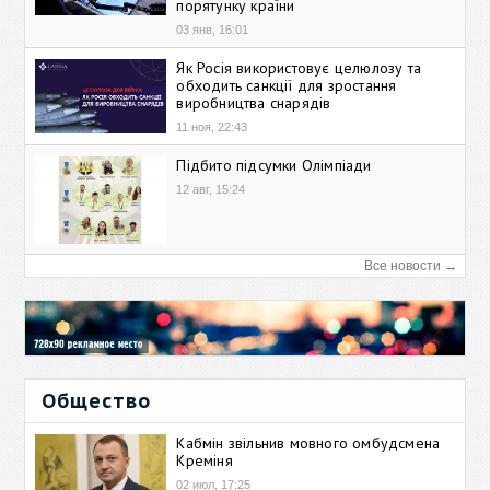
порятунку країни
03 янв, 16:01
Як Росія використовує целюлозу та
обходить санкції для зростання
виробництва снарядів
11 ноя, 22:43
Підбито підсумки Олімпіади
12 авг, 15:24
Все новости →
Общество
Кабмін звільнив мовного омбудсмена
Креміня
02 июл, 17:25