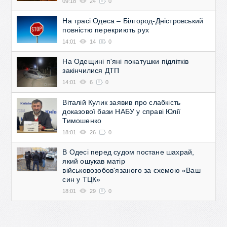
09:18
24
0
На трасі Одеса – Білгород-Дністровський
повністю перекриють рух
14:01
14
0
На Одещині п'яні покатушки підлітків
закінчилися ДТП
14:01
6
0
Віталій Кулик заявив про слабкість
доказової бази НАБУ у справі Юлії
Тимошенко
18:01
26
0
В Одесі перед судом постане шахрай,
який ошукав матір
військовозобов'язаного за схемою «Ваш
син у ТЦК»
18:01
29
0