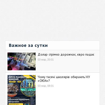
Важное за сутки
Долар стрімко дорожчає, євро падає
03 мар, 20:01
Чому тисячі школярів обирають НУ
«ОЮА»?
03 мар, 08:01