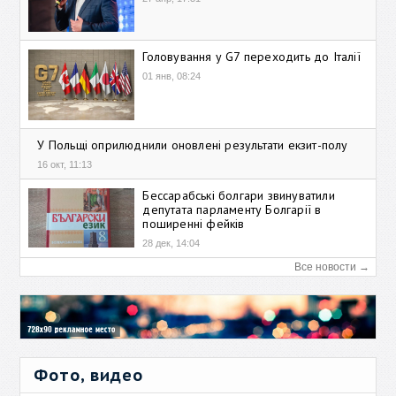
Головування у G7 переходить до Італії
01 янв, 08:24
У Польщі оприлюднили оновлені результати екзит-полу
16 окт, 11:13
Бессарабські болгари звинуватили
депутата парламенту Болгарії в
поширенні фейків
28 дек, 14:04
Все новости →
Фото, видео