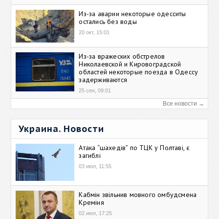
Из-за аварии некоторые одесситы
остались без воды
20 окт, 15:01
Из-за вражеских обстрелов
Николаевской и Кировоградской
областей некоторые поезда в Одессу
задерживаются
25 сен, 09:01
Все новости →
Украина. Новости
Атака “шахедів” по ТЦК у Полтаві, є
загиблі
03 июл, 11:55
Кабмін звільнив мовного омбудсмена
Креміня
02 июл, 17:25