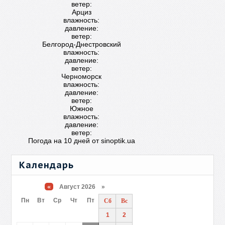
ветер:
Арциз
влажность:
давление:
ветер:
Белгород-Днестровский
влажность:
давление:
ветер:
Черноморск
влажность:
давление:
ветер:
Южное
влажность:
давление:
ветер:
Погода на 10 дней от
sinoptik.ua
Календарь
«
Август 2026 »
Пн
Вт
Ср
Чт
Пт
Сб
Вс
1
2