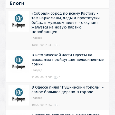
Блоги
«Собрали сброд по всему Ростову -
там наркоманы, деды и проститутки,
бл*дь, в мужском виде», - оккупант
жалуется на новую партию
новобранцев
Главред
13:01
2 645
0
В исторической части Одессы на
выходных пройдут две велосипедные
гонки
Главред
21:00
2 006
0
В Одессе пилят “Пушкинский тополь” –
самое большое дерево в городе
Главред
19:55
2 652
0
«Золотые» сельсоветы: руководитель