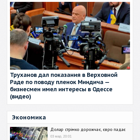
Труханов дал показания в Верховной
Раде по поводу пленок Миндича —
бизнесмен имел интересы в Одессе
(видео)
Экономика
Долар стрімко дорожчає, євро падає
03 мар, 20:01