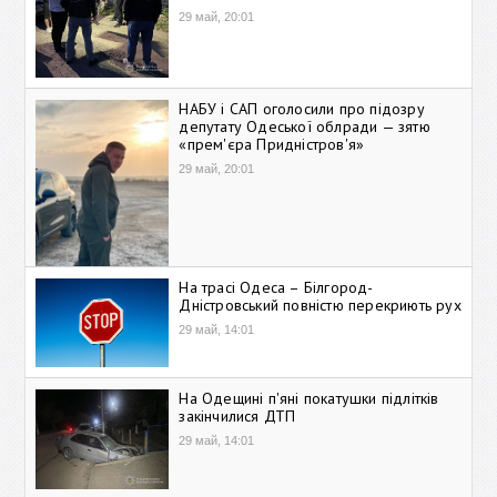
29 май, 20:01
НАБУ і САП оголосили про підозру
депутату Одеської облради — зятю
«прем'єра Придністров'я»
29 май, 20:01
На трасі Одеса – Білгород-
Дністровський повністю перекриють рух
29 май, 14:01
На Одещині п'яні покатушки підлітків
закінчилися ДТП
29 май, 14:01