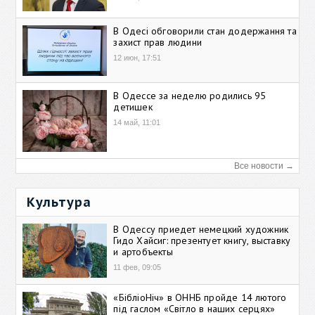
В Одесі обговорили стан додержання та
захист прав людини
12 июн, 17:51
В Одессе за неделю родились 95
детишек
14 май, 11:01
Все новости →
Культура
В Одессу приедет немецкий художник
Гидо Хайсиг: презентует книгу, выставку
и артобъекты
11 фев, 09:05
«БібліоНіч» в ОННБ пройде 14 лютого
під гаслом «Світло в наших серцях»