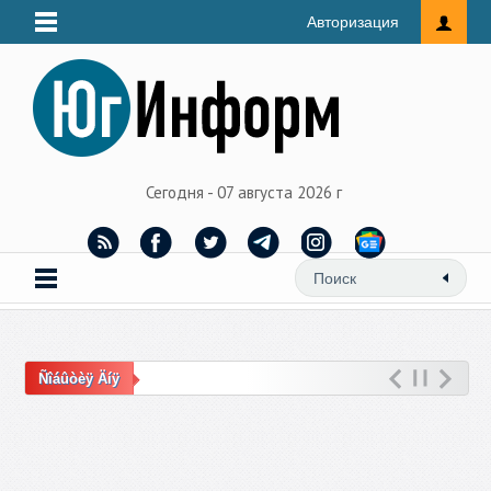
Авторизация
Сегодня - 07 августа 2026 г
Ñîáûòèÿ Äíÿ