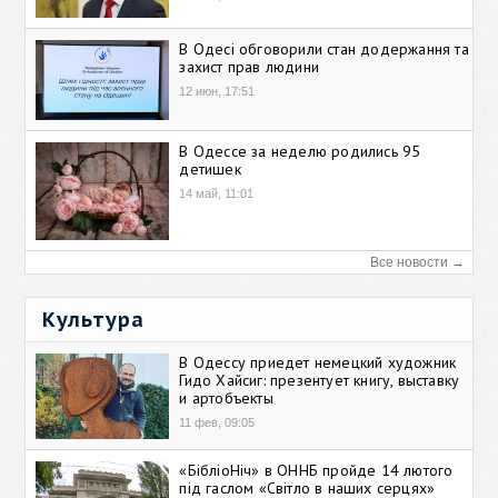
В Одесі обговорили стан додержання та
захист прав людини
12 июн, 17:51
В Одессе за неделю родились 95
детишек
14 май, 11:01
Все новости →
Культура
В Одессу приедет немецкий художник
Гидо Хайсиг: презентует книгу, выставку
и артобъекты
11 фев, 09:05
«БібліоНіч» в ОННБ пройде 14 лютого
під гаслом «Світло в наших серцях»