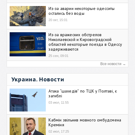
Из-за аварии некоторые одесситы
остались без воды
20 окт, 15:01
Из-за вражеских обстрелов
Николаевской и Кировоградской
областей некоторые поезда в Одессу
задерживаются
25 сен, 09:01
Все новости →
Украина. Новости
Атака “шахедів” по ТЦК у Полтаві, є
загиблі
03 июл, 11:55
Кабмін звільнив мовного омбудсмена
Креміня
02 июл, 17:25