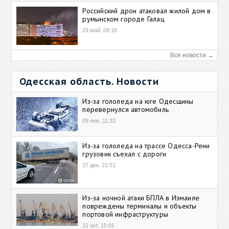
Российский дрон атаковал жилой дом в
румынском городе Галац
29 май, 09:18
Все новости →
Одесская область. Новости
Из-за гололеда на юге Одесщины
перевернулся автомобиль
09 янв, 11:33
Из-за гололеда на трассе Одесса-Рени
грузовик съехал с дороги
27 дек, 21:51
Из-за ночной атаки БПЛА в Измаиле
повреждены терминалы и объекты
портовой инфраструктуры
22 окт, 15:01