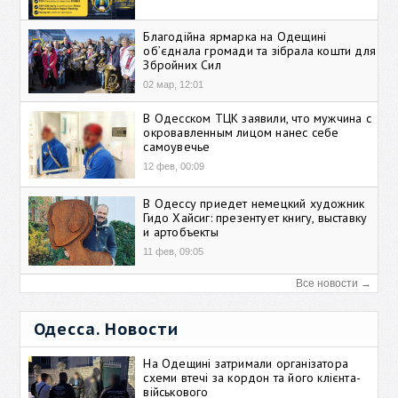
Благодійна ярмарка на Одещині
об’єднала громади та зібрала кошти для
Збройних Сил
02 мар, 12:01
В Одесском ТЦК заявили, что мужчина с
окровавленным лицом нанес себе
самоувечье
12 фев, 00:09
В Одессу приедет немецкий художник
Гидо Хайсиг: презентует книгу, выставку
и артобъекты
11 фев, 09:05
Все новости →
Одесса. Новости
На Одещині затримали організатора
схеми втечі за кордон та його клієнта-
військового