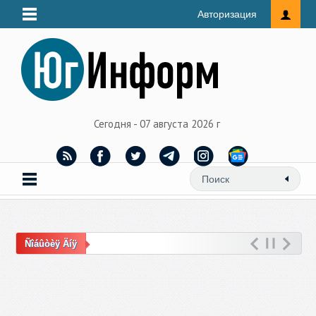
Авторизация
Сегодня - 07 августа 2026 г
Ñîáûòèÿ Äíÿ