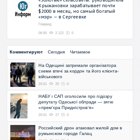
Крыжановки зарабатывает почти
$2000 в месяц, но самый богатый
«мэр» — в Сергеевке
Главред
06:00
2 122
0
Комментируют
Сегодня
Читаемое
На Одещині затримали організатора
схеми втечі за кордон та його клієнта-
військового
20:01
25
0
НАБУ і САП оголосили про підозру
депутату Одеської облради — зятю
«прем'єра Придністров'я»
20:01
27
0
Российский дрон атаковал жилой дом в
румынском городе Галац