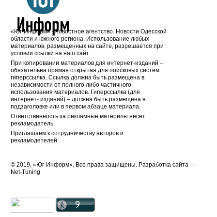
«Юг-Информ» - новостное агентство. Новости Одесской
области и южного региона. Использование любых
материалов, размещённых на сайте, разрешается при
условии ссылки на наш сайт.
При копировании материалов для интернет-изданий –
обязательна прямая открытая для поисковых систем
гиперссылка. Ссылка должна быть размещена в
независимости от полного либо частичного
использования материалов. Гиперссылка (для
интернет- изданий) – должна быть размещена в
подзаголовке или в первом абзаце материала.
Ответственность за рекламные материлы несет
рекламодатель.
Приглашаем к сотрудничеству авторов и
рекламодетелей.
© 2019, «Юг-Информ». Все права защищены. Разработка cайта —
Net-Tuning