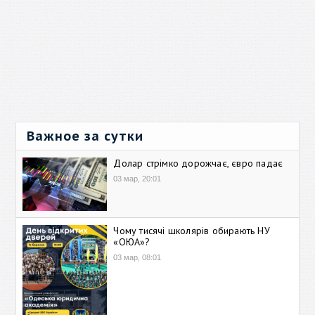
Важное за сутки
Долар стрімко дорожчає, євро падає
03 мар, 20:01
Чому тисячі школярів обирають НУ
«ОЮА»?
03 мар, 08:01