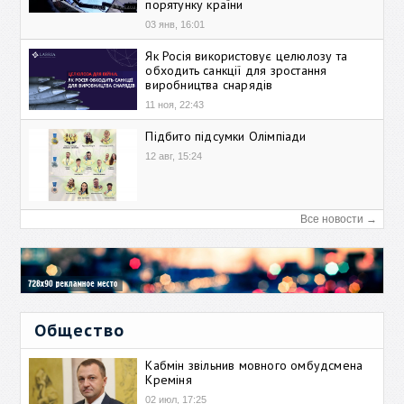
порятунку країни
03 янв, 16:01
Як Росія використовує целюлозу та
обходить санкції для зростання
виробництва снарядів
11 ноя, 22:43
Підбито підсумки Олімпіади
12 авг, 15:24
Все новости →
Общество
Кабмін звільнив мовного омбудсмена
Креміня
02 июл, 17:25