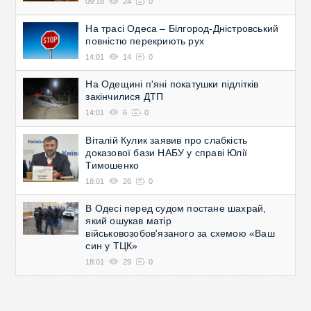
09:18
24
0
На трасі Одеса – Білгород-Дністровський
повністю перекриють рух
14:01
14
0
На Одещині п'яні покатушки підлітків
закінчилися ДТП
14:01
6
0
Віталій Кулик заявив про слабкість
доказової бази НАБУ у справі Юлії
Тимошенко
18:01
26
0
В Одесі перед судом постане шахрай,
який ошукав матір
військовозобов'язаного за схемою «Ваш
син у ТЦК»
18:01
29
0