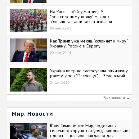
На Росії — збій у матриці. У
"Бессмертному полку" масово
зʼявляються антивоєнні зізнання
08 май, 19:01
Как Трамп уже месяц "склоняет к миру"
Украину, Россию и Европу
20 фев, 21:01
Україна вперше застосувала вітчизняну
ракету-дрон “Паляниця”, – Зеленський
24 авг, 14:30
Все новости →
Мир. Новости
Юлія Тимошенко: Мир, подолання
системної корупції та уряд національної
єдності — ключові завдання для