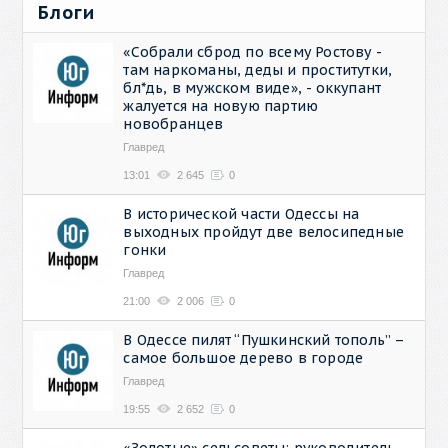
Блоги
«Собрали сброд по всему Ростову -
там наркоманы, деды и проститутки,
бл*дь, в мужском виде», - оккупант
жалуется на новую партию
новобранцев
Главред
13:01
2 645
0
В исторической части Одессы на
выходных пройдут две велосипедные
гонки
Главред
21:00
2 006
0
В Одессе пилят “Пушкинский тополь” –
самое большое дерево в городе
Главред
19:55
2 652
0
«Золотые» сельсоветы: руководитель