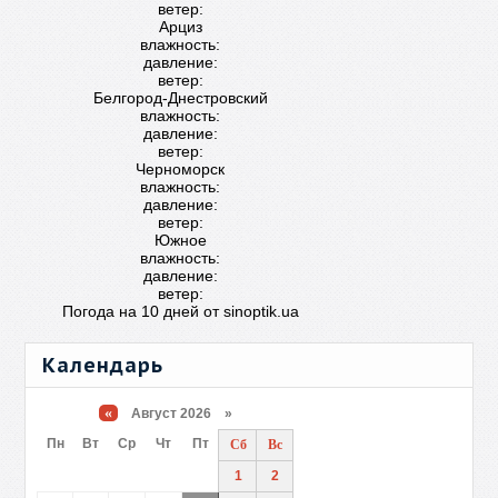
ветер:
Арциз
влажность:
давление:
ветер:
Белгород-Днестровский
влажность:
давление:
ветер:
Черноморск
влажность:
давление:
ветер:
Южное
влажность:
давление:
ветер:
Погода на 10 дней от
sinoptik.ua
Календарь
«
Август 2026 »
Пн
Вт
Ср
Чт
Пт
Сб
Вс
1
2