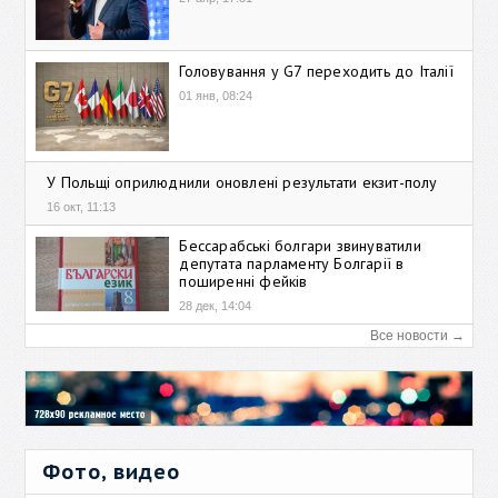
Головування у G7 переходить до Італії
01 янв, 08:24
У Польщі оприлюднили оновлені результати екзит-полу
16 окт, 11:13
Бессарабські болгари звинуватили
депутата парламенту Болгарії в
поширенні фейків
28 дек, 14:04
Все новости →
Фото, видео