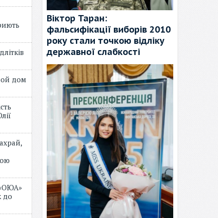
Віктор Таран:
риють
фальсифікації виборів 2010
року стали точкою відліку
державної слабкості
длітків
лой дом
ість
лії
ахрай,
мою
 «ОЮА»
 до