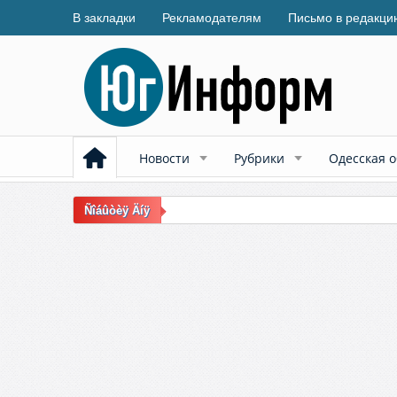
В закладки
Рекламодателям
Письмо в редакци
Новости
Рубрики
Одесская о
Ñîáûòèÿ Äíÿ