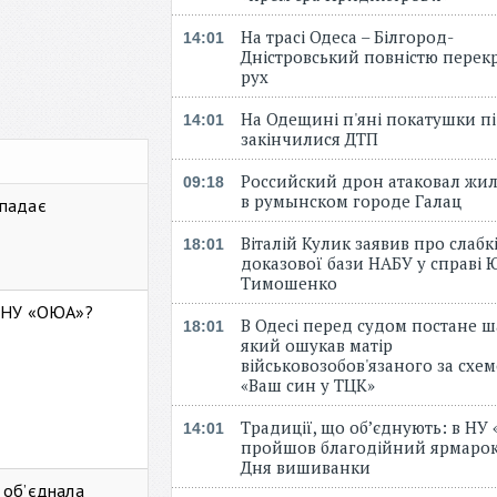
На трасі Одеса – Білгород-
14:01
Дністровський повністю перек
рух
На Одещині п'яні покатушки пі
14:01
закінчилися ДТП
Российский дрон атаковал жи
09:18
в румынском городе Галац
 падає
Віталій Кулик заявив про слабк
18:01
доказової бази НАБУ у справі Ю
Тимошенко
ь НУ «ОЮА»?
В Одесі перед судом постане ш
18:01
який ошукав матір
військовозобов'язаного за схе
«Ваш син у ТЦК»
Традиції, що об’єднують: в НУ
14:01
пройшов благодійний ярмарок
Дня вишиванки
 об’єднала