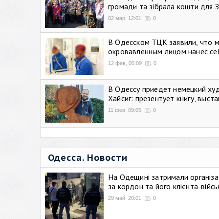
громади та зібрала кошти для 
02 мар, 12:01
0
В Одесском ТЦК заявили, что 
окровавленным лицом нанес се
12 фев, 00:09
0
В Одессу приедет немецкий ху
Хайсиг: презентует книгу, выст
11 фев, 09:05
0
Одесса. Новости
На Одещині затримали організа
за кордон та його клієнта-війс
29 май, 20:01
0