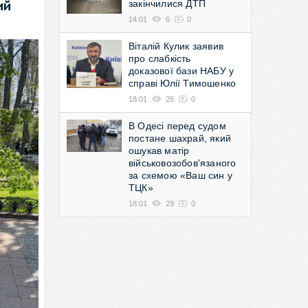
закінчилися ДТП
ий
14:01
6
0
Віталій Кулик заявив
про слабкість
доказової бази НАБУ у
справі Юлії Тимошенко
18:01
26
0
В Одесі перед судом
постане шахрай, який
ошукав матір
військовозобов'язаного
за схемою «Ваш син у
ТЦК»
18:01
29
0