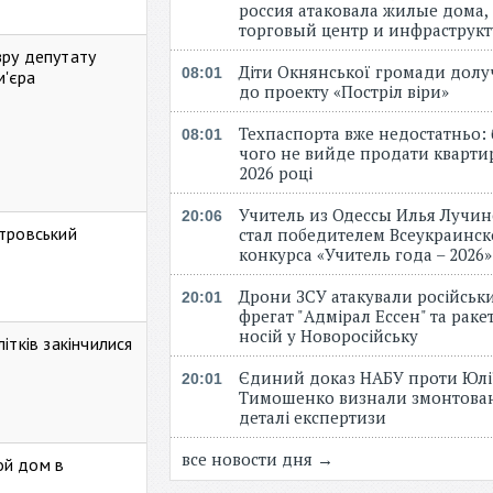
россия атаковала жилые дома,
торговый центр и инфраструк
зру депутату
Діти Окнянської громади дол
08:01
м'єра
до проекту «Постріл віри»
Техпаспорта вже недостатньо: 
08:01
чого не вийде продати кварти
2026 році
Учитель из Одессы Илья Лучи
20:06
стровський
стал победителем Всеукраинск
конкурса «Учитель года – 2026
Дрони ЗСУ атакували російськ
20:01
фрегат "Адмірал Ессен" та рак
носій у Новоросійську
ітків закінчилися
Єдиний доказ НАБУ проти Юлі
20:01
Тимошенко визнали змонтова
деталі експертизи
все новости дня →
ой дом в