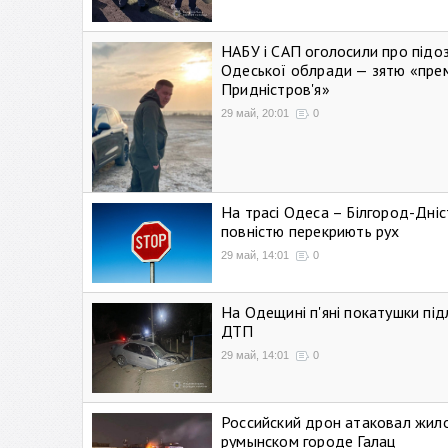
НАБУ і САП оголосили про підо
Одеської облради — зятю «пре
Придністров'я»
29 май, 20:01
0
На трасі Одеса – Білгород-Дні
повністю перекриють рух
29 май, 14:01
0
На Одещині п'яні покатушки підл
ДТП
29 май, 14:01
0
Российский дрон атаковал жил
румынском городе Галац