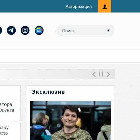
Авторизация
Эксклюзив
атора
лієнта-
озру
зятю