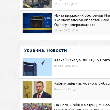
20 окт, 15:01
0
Из-за вражеских обстрелов Ни
Кировоградской областей неко
Одессу задерживаются
25 сен, 09:01
0
Украина. Новости
Атака “шахедів” по ТЦК у Полтав
03 июл, 11:55
0
Кабмін звільнив мовного омбуд
02 июл, 17:25
0
На Росії — збій у матриці. У "Б
масово зʼявляються антивоєнні 