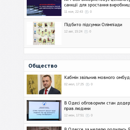
санкції для зростання виробниц
11 ноя, 22:43
0
Підбито підсумки Олімпіади
12 авг, 15:24
0
Общество
Кабмін звільнив мовного омбуд
02 июл, 17:25
0
В Одесі обговорили стан додер
прав людини
12 июн, 17:51
0
В Одессе за неделю родились 