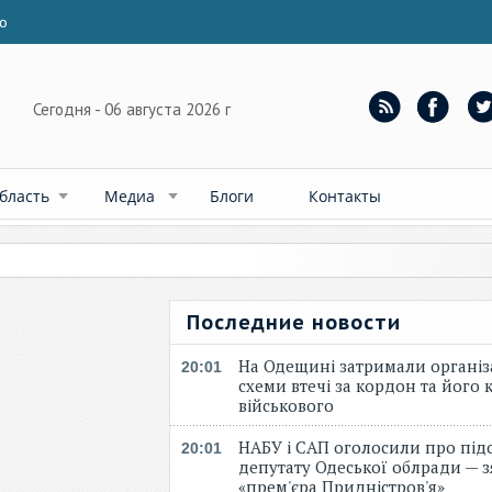
ю
Сегодня - 06 августа 2026 г
бласть
Медиа
Блоги
Контакты
Последние новости
На Одещині затримали організ
20:01
схеми втечі за кордон та його к
військового
НАБУ і САП оголосили про під
20:01
депутату Одеської облради — 
«прем'єра Придністров'я»