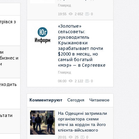
Главред
19:55
2 652
0
рівся з
«Золотые»
сельсоветы:
руководитель
Крыжановки
зарабатывает почти
ии
$2000 в месяц, но
бизнес и
самый богатый
и
«мэр» — в Сергеевке
Главред
06:00
2 122
0
реходить
Комментируют
Сегодня
Читаемое
На Одещині затримали
льтати
організатора схеми
втечі за кордон та його
клієнта-військового
20:01
25
0