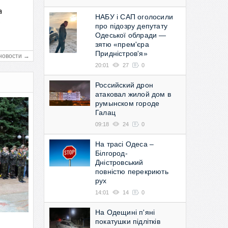
а
НАБУ і САП оголосили
в
про підозру депутату
Одеської облради —
зятю «прем'єра
Придністров'я»
новости →
20:01
27
0
Российский дрон
атаковал жилой дом в
румынском городе
Галац
09:18
24
0
На трасі Одеса –
Білгород-
Дністровський
повністю перекриють
рух
14:01
14
0
На Одещині п'яні
покатушки підлітків