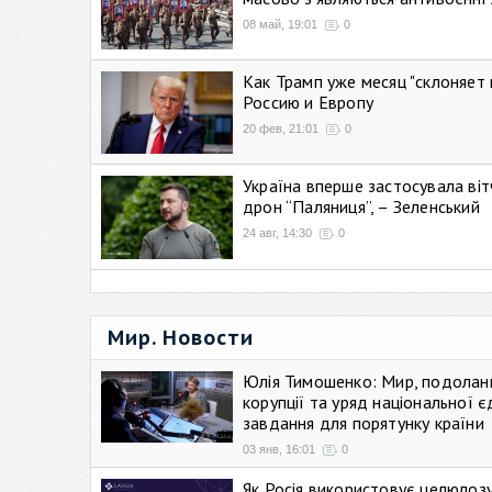
08 май, 19:01
0
Как Трамп уже месяц "склоняет 
Россию и Европу
20 фев, 21:01
0
Україна вперше застосувала віт
дрон “Паляниця”, – Зеленський
24 авг, 14:30
0
Мир. Новости
Юлія Тимошенко: Мир, подолан
корупції та уряд національної є
завдання для порятунку країни
03 янв, 16:01
0
Як Росія використовує целюлоз