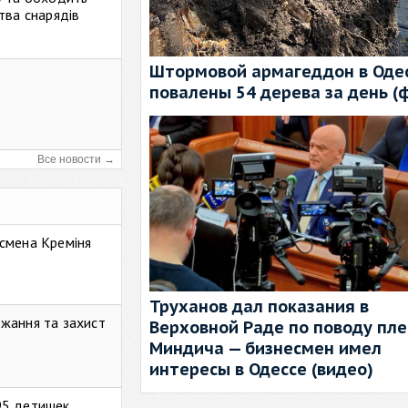
тва снарядів
Штормовой армагеддон в Одес
повалены 54 дерева за день (
Все новости →
смена Креміня
Труханов дал показания в
жання та захист
Верховной Раде по поводу пл
Миндича — бизнесмен имел
интересы в Одессе (видео)
95 детишек