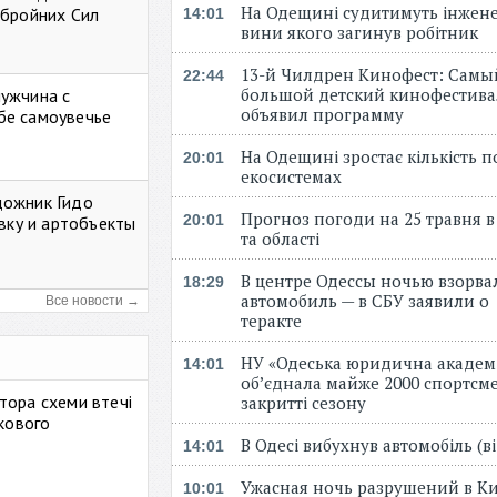
На Одещині судитимуть інжене
Збройних Сил
14:01
вини якого загинув робітник
13-й Чилдрен Кинофест: Самы
22:44
большой детский кинофестива
мужчина с
объявил программу
бе самоувечье
На Одещині зростає кількість 
20:01
екосистемах
дожник Гидо
Прогноз погоди на 25 травня в
20:01
авку и артобъекты
та області
В центре Одессы ночью взорва
18:29
автомобиль — в СБУ заявили о
Все новости →
теракте
НУ «Одеська юридична академ
14:01
об’єднала майже 2000 спортсме
тора схеми втечі
закритті сезону
ькового
В Одесі вибухнув автомобіль (
14:01
Ужасная ночь разрушений в Ки
10:01