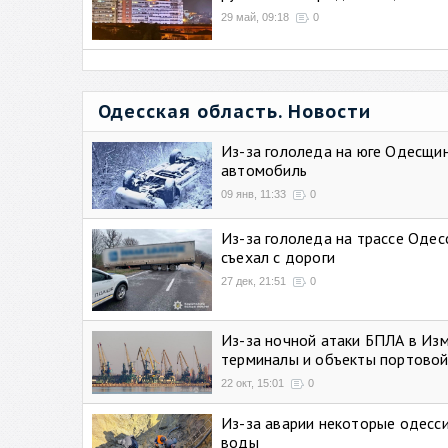
29 май, 09:18
0
Одесская область. Новости
Из-за гололеда на юге Одесщи
автомобиль
09 янв, 11:33
0
Из-за гололеда на трассе Одес
съехал с дороги
27 дек, 21:51
0
Из-за ночной атаки БПЛА в Из
терминалы и объекты портовой
22 окт, 15:01
0
Из-за аварии некоторые одесси
воды