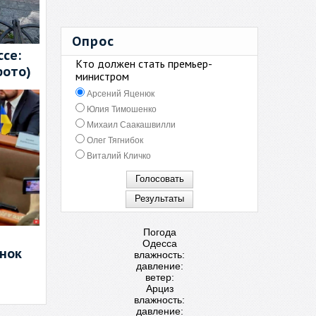
Опрос
се:
Кто должен стать премьер-
фото)
министром
Арсений Яценюк
Юлия Тимошенко
Михаил Саакашвилли
Олег Тягнибок
Виталий Кличко
Погода
Одесса
енок
влажность:
давление:
ветер:
Арциз
влажность:
давление: