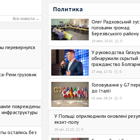
Политика
Все новости →
Олег Радковський зуст
головами громад
Березівського району
19 июл, 15:01
0
ны перевернулся
У руководства Гагауз
обнаружили скрытый 
гражданство Болгари
27 апр, 17:31
0
са-Рени грузовик
Головування у G7 пе
до Італії
01 янв, 08:24
0
маиле повреждены
 инфраструктуры
У Польщі оприлюднили оновлені резу
екзит-полу
16 окт, 11:13
0
ты остались без