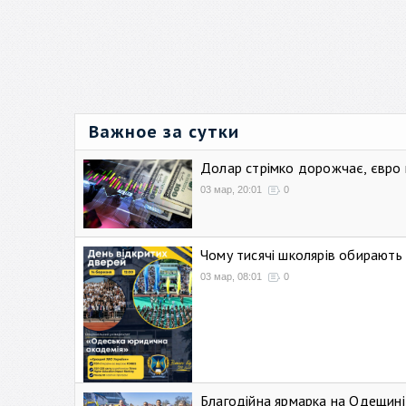
Важное за сутки
Долар стрімко дорожчає, євро
03 мар, 20:01
0
Чому тисячі школярів обирают
03 мар, 08:01
0
Благодійна ярмарка на Одещині