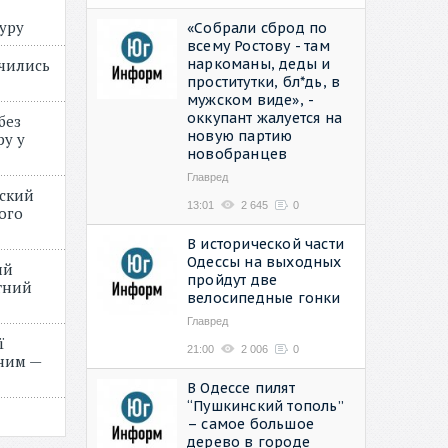
туру
«Собрали сброд по
всему Ростову - там
наркоманы, деды и
учились
проститутки, бл*дь, в
мужском виде», -
оккупант жалуется на
без
новую партию
ру у
новобранцев
Главред
нский
13:01
2 645
0
ого
»
В исторической части
Одессы на выходных
ий
пройдут две
етний
велосипедные гонки
Главред
ї
21:00
2 006
0
ним —
В Одессе пилят
“Пушкинский тополь”
– самое большое
дерево в городе