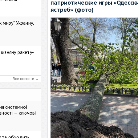
патриотические игры «Одесск
ястреб» (фото)
к миру" Украину,
чизняну ракету-
Все новости →
ня системної
дності — ключові
у та обходить