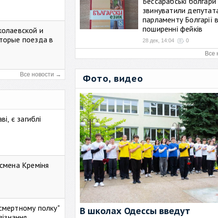
Бессарабські болгари
звинуватили депутат
парламенту Болгарії 
поширенні фейків
колаевской и
торые поезда в
28 дек, 14:04
0
Все 
Все новости →
Фото, видео
і, є загиблі
смена Креміня
ессмертному полку"
В школах Одессы введут
зізнання