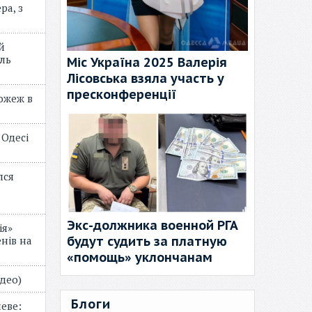
ра, з
й
ль
Міс Україна 2025 Валерія
Лісовська взяла участь у
пресконференції
пожеж в
 Одесі
лся
Экс-должника военной РГА
ія»
будут судить за платную
нів на
«помощь» уклончанам
відео)
Блоги
еве: