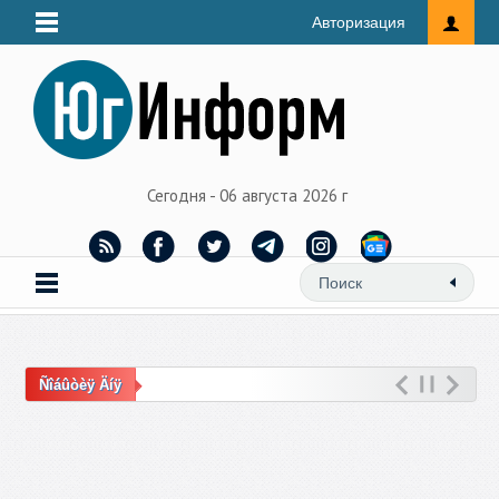
Авторизация
Сегодня - 06 августа 2026 г
Ñîáûòèÿ Äíÿ