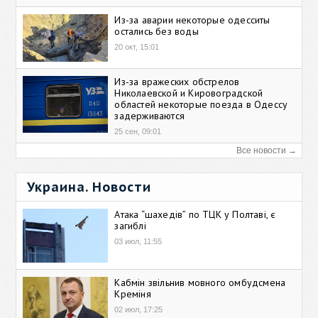
Из-за аварии некоторые одесситы
остались без воды
20 окт, 15:01
Из-за вражеских обстрелов
Николаевской и Кировоградской
областей некоторые поезда в Одессу
задерживаются
25 сен, 09:01
Все новости →
Украина. Новости
Атака “шахедів” по ТЦК у Полтаві, є
загиблі
03 июл, 11:55
Кабмін звільнив мовного омбудсмена
Креміня
02 июл, 17:25