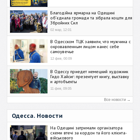
Благодійна ярмарка на Одещині
об’єднала громади та зібрала кошти для
Збройних Сил
02 мар, 12:01
В Одесском ТЦК заявили, что мужчина с
окровавленным лицом нанес себе
самоувечье
12 фев, 00:09
В Одессу приедет немецкий художник
Гидо Хайсиг: презентует книгу, выставку
и артобъекты
11 фев, 09:05
Все новости →
Одесса. Новости
На Одещині затримали організатора
схеми втечі за кордон та його клієнта-
військового