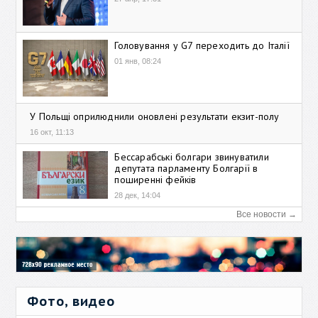
Головування у G7 переходить до Італії
01 янв, 08:24
У Польщі оприлюднили оновлені результати екзит-полу
16 окт, 11:13
Бессарабські болгари звинуватили
депутата парламенту Болгарії в
поширенні фейків
28 дек, 14:04
Все новости →
Фото, видео