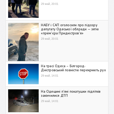
29 май, 20:01
НАБУ і САП оголосили про підозру
депутату Одеської облради — зятю
«прем'єра Придністров'я»
29 май, 20:01
На трасі Одеса – Білгород-
Дністровський повністю перекриють рух
29 май, 14:01
На Одещині п'яні покатушки підлітків
закінчилися ДТП
29 май, 14:01