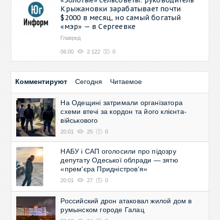
Крыжановки зарабатывает почти
$2000 в месяц, но самый богатый
«мэр» — в Сергеевке
Главред
06:00
2 122
0
Комментируют
Сегодня
Читаемое
На Одещині затримали організатора
схеми втечі за кордон та його клієнта-
військового
20:01
25
0
НАБУ і САП оголосили про підозру
депутату Одеської облради — зятю
«прем'єра Придністров'я»
20:01
27
0
Российский дрон атаковал жилой дом в
румынском городе Галац