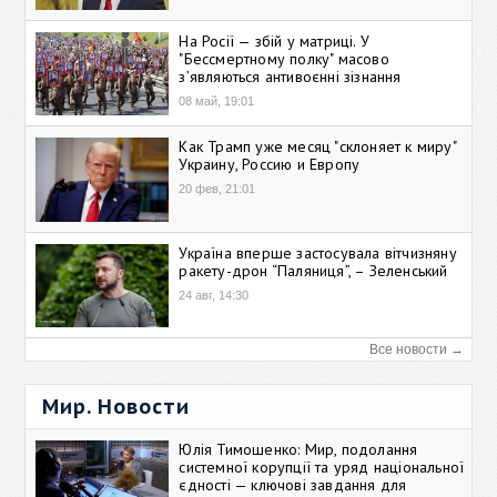
На Росії — збій у матриці. У
"Бессмертному полку" масово
зʼявляються антивоєнні зізнання
08 май, 19:01
Как Трамп уже месяц "склоняет к миру"
Украину, Россию и Европу
20 фев, 21:01
Україна вперше застосувала вітчизняну
ракету-дрон “Паляниця”, – Зеленський
24 авг, 14:30
Все новости →
Мир. Новости
Юлія Тимошенко: Мир, подолання
системної корупції та уряд національної
єдності — ключові завдання для