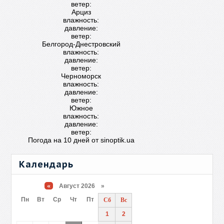
ветер:
Арциз
влажность:
давление:
ветер:
Белгород-Днестровский
влажность:
давление:
ветер:
Черноморск
влажность:
давление:
ветер:
Южное
влажность:
давление:
ветер:
Погода на 10 дней от
sinoptik.ua
Календарь
«
Август 2026 »
Пн
Вт
Ср
Чт
Пт
Сб
Вс
1
2