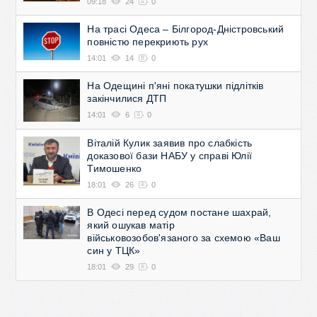
09:18
24
0
На трасі Одеса – Білгород-Дністровський
повністю перекриють рух
14:01
14
0
На Одещині п'яні покатушки підлітків
закінчилися ДТП
14:01
6
0
Віталій Кулик заявив про слабкість
доказової бази НАБУ у справі Юлії
Тимошенко
18:01
26
0
В Одесі перед судом постане шахрай,
який ошукав матір
військовозобов'язаного за схемою «Ваш
син у ТЦК»
18:01
29
0