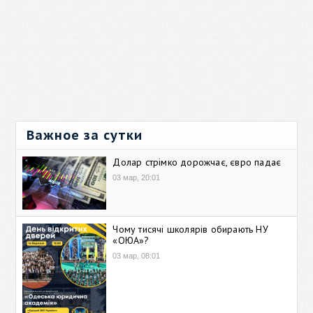
Важное за сутки
Долар стрімко дорожчає, євро падає
03 мар, 20:01
Чому тисячі школярів обирають НУ
«ОЮА»?
03 мар, 08:01