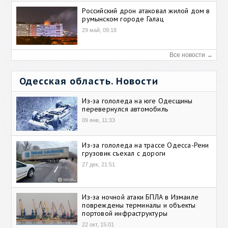
Российский дрон атаковал жилой дом в
румынском городе Галац
29 май, 09:18
Все новости →
Одесская область. Новости
Из-за гололеда на юге Одесщины
перевернулся автомобиль
09 янв, 11:33
Из-за гололеда на трассе Одесса-Рени
грузовик съехал с дороги
27 дек, 21:51
Из-за ночной атаки БПЛА в Измаиле
повреждены терминалы и объекты
портовой инфраструктуры
22 окт, 15:01