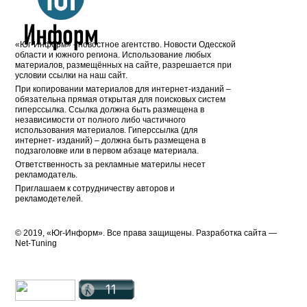
«Юг-Информ» - новостное агентство. Новости Одесской
области и южного региона. Использование любых
материалов, размещённых на сайте, разрешается при
условии ссылки на наш сайт.
При копировании материалов для интернет-изданий –
обязательна прямая открытая для поисковых систем
гиперссылка. Ссылка должна быть размещена в
независимости от полного либо частичного
использования материалов. Гиперссылка (для
интернет- изданий) – должна быть размещена в
подзаголовке или в первом абзаце материала.
Ответственность за рекламные материлы несет
рекламодатель.
Приглашаем к сотрудничеству авторов и
рекламодетелей.
© 2019, «Юг-Информ». Все права защищены. Разработка cайта —
Net-Tuning