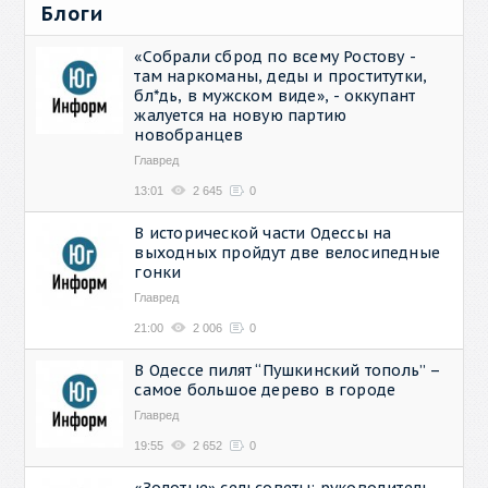
Блоги
«Собрали сброд по всему Ростову -
там наркоманы, деды и проститутки,
бл*дь, в мужском виде», - оккупант
жалуется на новую партию
новобранцев
Главред
13:01
2 645
0
В исторической части Одессы на
выходных пройдут две велосипедные
гонки
Главред
21:00
2 006
0
В Одессе пилят “Пушкинский тополь” –
самое большое дерево в городе
Главред
19:55
2 652
0
«Золотые» сельсоветы: руководитель