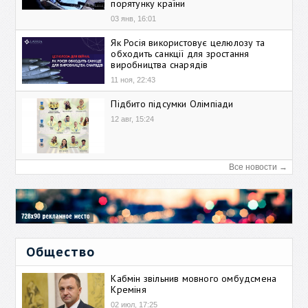
порятунку країни
03 янв, 16:01
Як Росія використовує целюлозу та
обходить санкції для зростання
виробництва снарядів
11 ноя, 22:43
Підбито підсумки Олімпіади
12 авг, 15:24
Все новости →
Общество
Кабмін звільнив мовного омбудсмена
Креміня
02 июл, 17:25