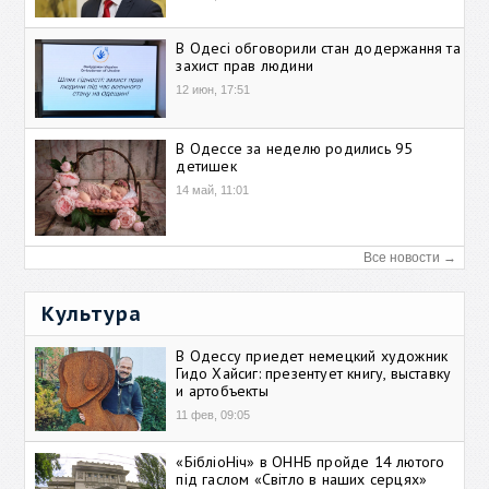
В Одесі обговорили стан додержання та
захист прав людини
12 июн, 17:51
В Одессе за неделю родились 95
детишек
14 май, 11:01
Все новости →
Культура
В Одессу приедет немецкий художник
Гидо Хайсиг: презентует книгу, выставку
и артобъекты
11 фев, 09:05
«БібліоНіч» в ОННБ пройде 14 лютого
під гаслом «Світло в наших серцях»