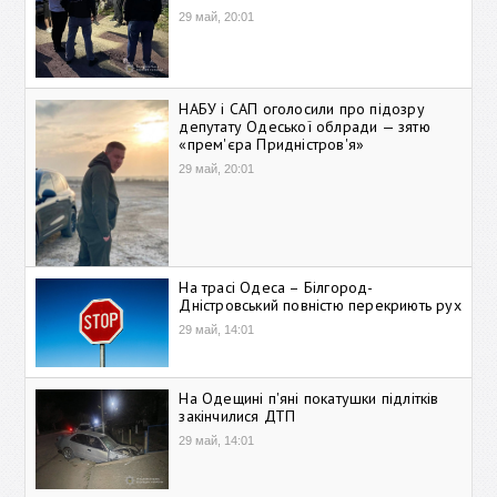
29 май, 20:01
НАБУ і САП оголосили про підозру
депутату Одеської облради — зятю
«прем'єра Придністров'я»
29 май, 20:01
На трасі Одеса – Білгород-
Дністровський повністю перекриють рух
29 май, 14:01
На Одещині п'яні покатушки підлітків
закінчилися ДТП
29 май, 14:01