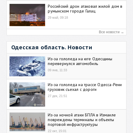
Российский дрон атаковал жилой дом в
румынском городе Галац
29 май, 09:18
Все новости →
Одесская область. Новости
Из-за гололеда на юге Одесщины
перевернулся автомобиль
09 янв, 11:33
Из-за гололеда на трассе Одесса-Рени
грузовик съехал с дороги
27 дек, 21:51
Из-за ночной атаки БПЛА в Измаиле
повреждены терминалы и объекты
портовой инфраструктуры
22 окт, 15:01