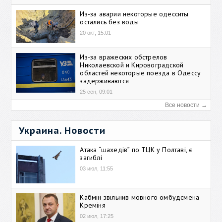
Из-за аварии некоторые одесситы
остались без воды
20 окт, 15:01
Из-за вражеских обстрелов
Николаевской и Кировоградской
областей некоторые поезда в Одессу
задерживаются
25 сен, 09:01
Все новости →
Украина. Новости
Атака “шахедів” по ТЦК у Полтаві, є
загиблі
03 июл, 11:55
Кабмін звільнив мовного омбудсмена
Креміня
02 июл, 17:25