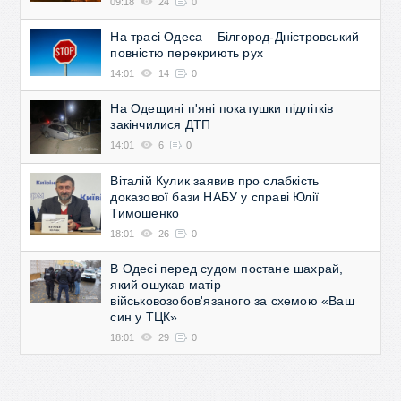
09:18
24
0
На трасі Одеса – Білгород-Дністровський
повністю перекриють рух
14:01
14
0
На Одещині п'яні покатушки підлітків
закінчилися ДТП
14:01
6
0
Віталій Кулик заявив про слабкість
доказової бази НАБУ у справі Юлії
Тимошенко
18:01
26
0
В Одесі перед судом постане шахрай,
який ошукав матір
військовозобов'язаного за схемою «Ваш
син у ТЦК»
18:01
29
0