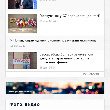
Головування у G7 переходить до Італії
01 янв, 08:24
У Польщі оприлюднили оновлені результати екзит-полу
16 окт, 11:13
Бессарабські болгари звинуватили
депутата парламенту Болгарії в
поширенні фейків
28 дек, 14:04
Все новости →
Фото, видео