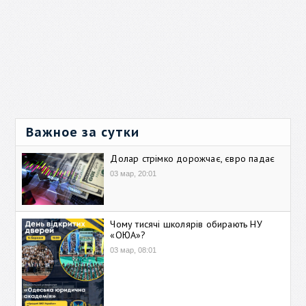
Важное за сутки
Долар стрімко дорожчає, євро падає
03 мар, 20:01
Чому тисячі школярів обирають НУ
«ОЮА»?
03 мар, 08:01