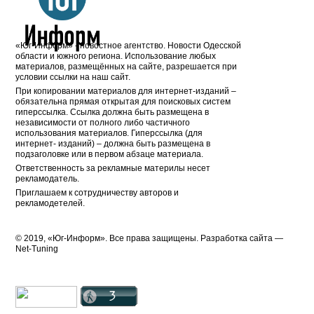
«Юг-Информ» - новостное агентство. Новости Одесской
области и южного региона. Использование любых
материалов, размещённых на сайте, разрешается при
условии ссылки на наш сайт.
При копировании материалов для интернет-изданий –
обязательна прямая открытая для поисковых систем
гиперссылка. Ссылка должна быть размещена в
независимости от полного либо частичного
использования материалов. Гиперссылка (для
интернет- изданий) – должна быть размещена в
подзаголовке или в первом абзаце материала.
Ответственность за рекламные материлы несет
рекламодатель.
Приглашаем к сотрудничеству авторов и
рекламодетелей.
© 2019, «Юг-Информ». Все права защищены. Разработка cайта —
Net-Tuning