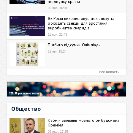
порятунку країни
03 янв, 16:01
Як Росія використовує целюлозу та
обходить санкції для зростання
виробництва снарядів
11 ноя, 22:43
Підбито підсумки Олімпіади
12 авг, 15:24
Все новости →
Общество
Кабмін звільнив мовного омбудсмена
Креміня
02 июл, 17:25