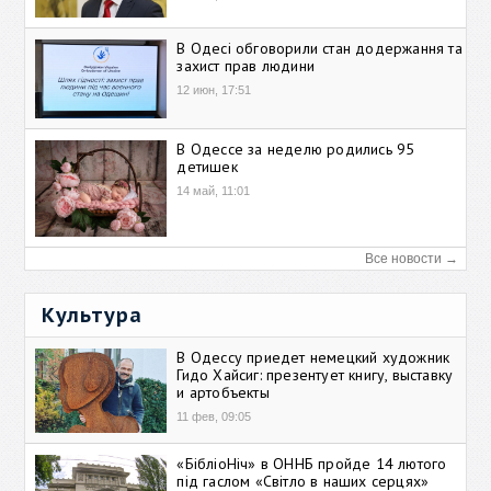
В Одесі обговорили стан додержання та
захист прав людини
12 июн, 17:51
В Одессе за неделю родились 95
детишек
14 май, 11:01
Все новости →
Культура
В Одессу приедет немецкий художник
Гидо Хайсиг: презентует книгу, выставку
и артобъекты
11 фев, 09:05
«БібліоНіч» в ОННБ пройде 14 лютого
під гаслом «Світло в наших серцях»