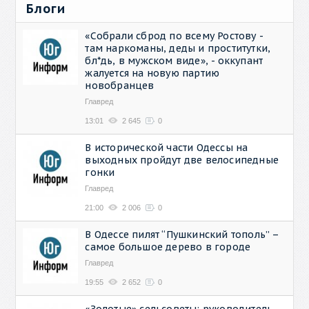
Блоги
«Собрали сброд по всему Ростову -
там наркоманы, деды и проститутки,
бл*дь, в мужском виде», - оккупант
жалуется на новую партию
новобранцев
Главред
13:01
2 645
0
В исторической части Одессы на
выходных пройдут две велосипедные
гонки
Главред
21:00
2 006
0
В Одессе пилят “Пушкинский тополь” –
самое большое дерево в городе
Главред
19:55
2 652
0
«Золотые» сельсоветы: руководитель