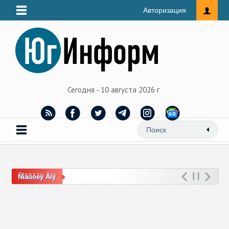
Авторизация
Сегодня - 10 августа 2026 г
Ñîáûòèÿ Äíÿ