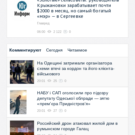
Крыжановки зарабатывает почти
$2000 в месяц, но самый богатый
«мэр» — в Сергеевке
Главред
06:00
2 122
0
Комментируют
Сегодня
Читаемое
На Одещині затримали організатора
схеми втечі за кордон та його клієнта-
військового
20:01
25
0
НАБУ і САП оголосили про підозру
депутату Одеської облради — зятю
«прем'єра Придністров'я»
20:01
27
0
Российский дрон атаковал жилой дом в
румынском городе Галац