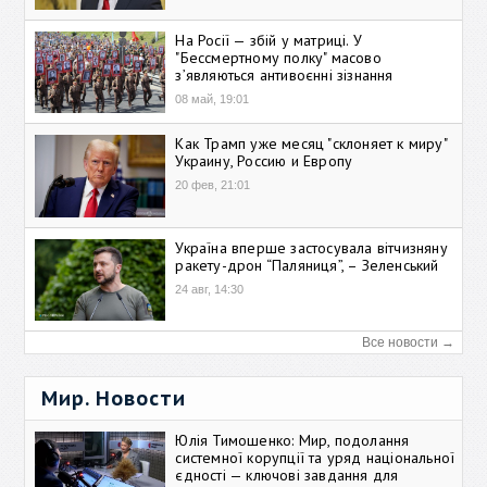
На Росії — збій у матриці. У
"Бессмертному полку" масово
зʼявляються антивоєнні зізнання
08 май, 19:01
Как Трамп уже месяц "склоняет к миру"
Украину, Россию и Европу
20 фев, 21:01
Україна вперше застосувала вітчизняну
ракету-дрон “Паляниця”, – Зеленський
24 авг, 14:30
Все новости →
Мир. Новости
Юлія Тимошенко: Мир, подолання
системної корупції та уряд національної
єдності — ключові завдання для