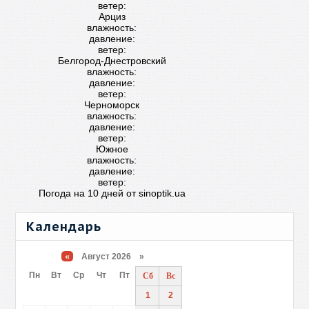
ветер:
Арциз
влажность:
давление:
ветер:
Белгород-Днестровский
влажность:
давление:
ветер:
Черноморск
влажность:
давление:
ветер:
Южное
влажность:
давление:
ветер:
Погода на 10 дней от
sinoptik.ua
Календарь
«
Август 2026 »
Пн
Вт
Ср
Чт
Пт
Сб
Вс
1
2