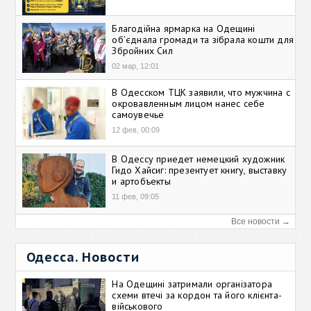
Благодійна ярмарка на Одещині
об’єднала громади та зібрала кошти для
Збройних Сил
02 мар, 12:01
В Одесском ТЦК заявили, что мужчина с
окровавленным лицом нанес себе
самоувечье
12 фев, 00:09
В Одессу приедет немецкий художник
Гидо Хайсиг: презентует книгу, выставку
и артобъекты
11 фев, 09:05
Все новости →
Одесса. Новости
На Одещині затримали організатора
схеми втечі за кордон та його клієнта-
військового