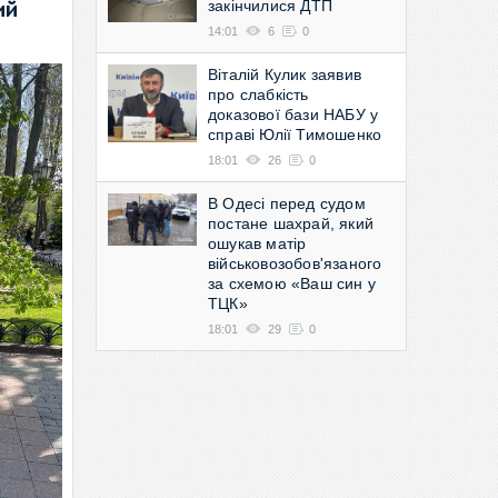
закінчилися ДТП
ий
14:01
6
0
Віталій Кулик заявив
про слабкість
доказової бази НАБУ у
справі Юлії Тимошенко
18:01
26
0
В Одесі перед судом
постане шахрай, який
ошукав матір
військовозобов'язаного
за схемою «Ваш син у
ТЦК»
18:01
29
0