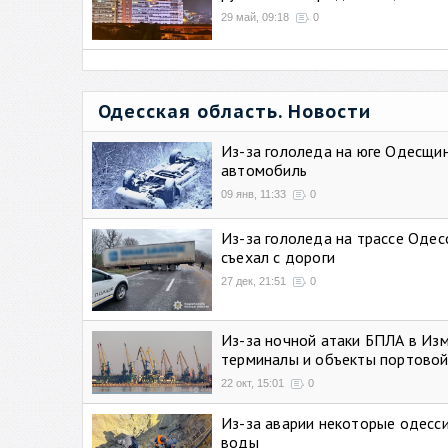
29 май, 09:18
0
Одесская область. Новости
Из-за гололеда на юге Одесщи
автомобиль
09 янв, 11:33
0
Из-за гололеда на трассе Одес
съехал с дороги
27 дек, 21:51
0
Из-за ночной атаки БПЛА в Из
терминалы и объекты портовой
22 окт, 15:01
0
Из-за аварии некоторые одесси
воды