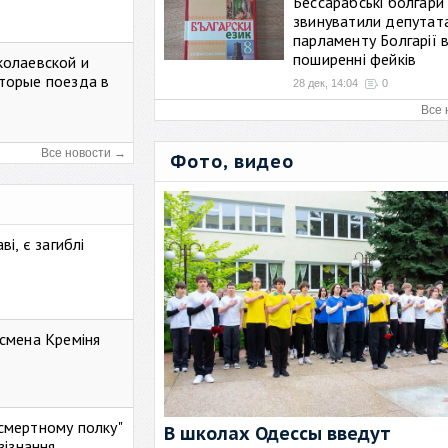
Бессарабські болгари
звинуватили депутат
парламенту Болгарії 
поширенні фейків
колаевской и
торые поезда в
28 дек, 14:04
0
Все 
Все новости →
Фото, видео
і, є загиблі
смена Креміня
ессмертному полку"
В школах Одессы введут
зізнання