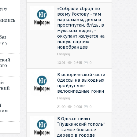
туру
«Собрали сброд по
всему Ростову - там
наркоманы, деды и
учились
проститутки, бл*дь, в
мужском виде», -
оккупант жалуется на
без
новую партию
ру у
новобранцев
Главред
нский
13:01
2 645
0
ого
»
В исторической части
Одессы на выходных
ий
пройдут две
етний
велосипедные гонки
Главред
ї
21:00
2 006
0
ним —
В Одессе пилят
“Пушкинский тополь”
– самое большое
дерево в городе