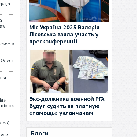
ра, з
й
ль
Міс Україна 2025 Валерія
Лісовська взяла участь у
пресконференції
пожеж в
 Одесі
лся
Экс-должника военной РГА
ія»
будут судить за платную
нів на
«помощь» уклончанам
відео)
Блоги
еве: