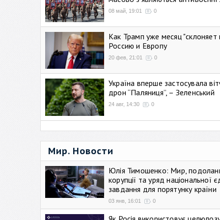
08 май, 19:01
0
Как Трамп уже месяц "склоняет 
Россию и Европу
20 фев, 21:01
0
Україна вперше застосувала віт
дрон “Паляниця”, – Зеленський
24 авг, 14:30
0
Мир. Новости
Юлія Тимошенко: Мир, подолан
корупції та уряд національної є
завдання для порятунку країни
03 янв, 16:01
0
Як Росія використовує целюлоз