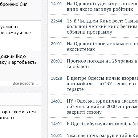
На Одещині судитимуть інжене
Збройних Сил
14:01
вини якого загинув робітник
13-й Чилдрен Кинофест: Самы
22:44
большой детский кинофестива
мужчина с
объявил программу
бе самоувечье
На Одещині зростає кількість 
20:01
екосистемах
дожник Гидо
Прогноз погоди на 25 травня в
20:01
авку и артобъекты
та області
В центре Одессы ночью взорва
18:29
автомобиль — в СБУ заявили о
Все новости →
теракте
НУ «Одеська юридична академ
14:01
об’єднала майже 2000 спортсме
тора схеми втечі
закритті сезону
ькового
В Одесі вибухнув автомобіль (
14:01
Ужасная ночь разрушений в Ки
10:01