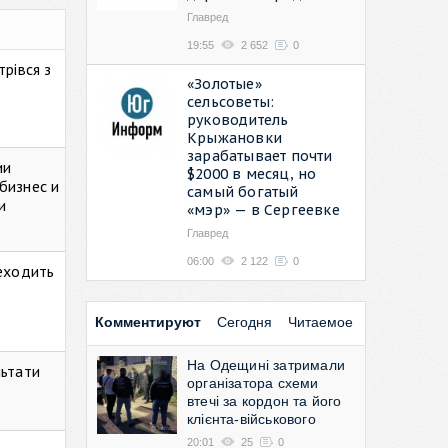
Главред
19:55
2 652
0
рівся з
«Золотые»
сельсоветы:
руководитель
Крыжановки
зарабатывает почти
ии
$2000 в месяц, но
бизнес и
самый богатый
и
«мэр» — в Сергеевке
Главред
06:00
2 122
0
реходить
Комментируют
Сегодня
Читаемое
На Одещині затримали
льтати
організатора схеми
втечі за кордон та його
клієнта-військового
20:01
25
0