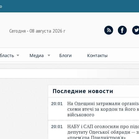
ю
Сегодня - 08 августа 2026 г
бласть
Медиа
Блоги
Контакты
Последние новости
На Одещині затримали організ
20:01
схеми втечі за кордон та його к
військового
НАБУ і САП оголосили про під
20:01
депутату Одеської облради — 
«прем'єра Придністров'я»