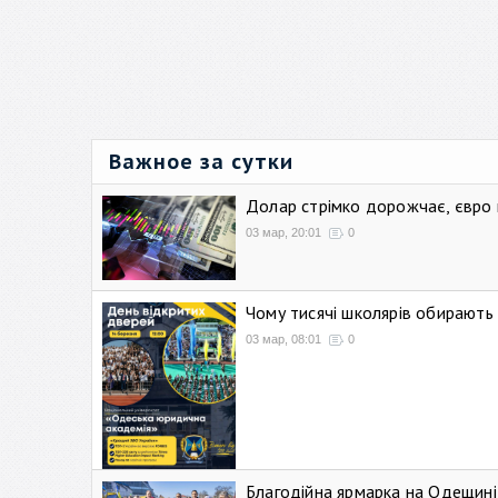
Важное за сутки
Долар стрімко дорожчає, євро
03 мар, 20:01
0
Чому тисячі школярів обирают
03 мар, 08:01
0
Благодійна ярмарка на Одещині