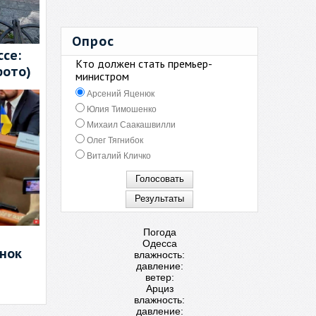
Опрос
се:
Кто должен стать премьер-
фото)
министром
Арсений Яценюк
Юлия Тимошенко
Михаил Саакашвилли
Олег Тягнибок
Виталий Кличко
Погода
Одесса
енок
влажность:
давление:
ветер:
Арциз
влажность:
давление: