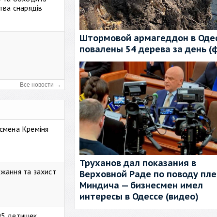
тва снарядів
Штормовой армагеддон в Одес
повалены 54 дерева за день (
Все новости →
смена Креміня
Труханов дал показания в
жання та захист
Верховной Раде по поводу пл
Миндича — бизнесмен имел
интересы в Одессе (видео)
95 детишек