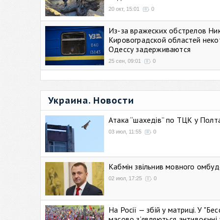
20 окт, 15:01
0
Из-за вражеских обстрелов Ни
Кировоградской областей неко
Одессу задерживаются
25 сен, 09:01
0
Украина. Новости
Атака “шахедів” по ТЦК у Полтав
03 июл, 11:55
0
Кабмін звільнив мовного омбуд
02 июл, 17:25
0
На Росії — збій у матриці. У "Б
масово зʼявляються антивоєнні 