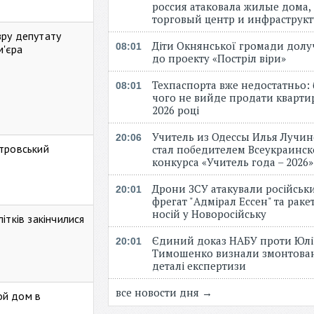
россия атаковала жилые дома,
торговый центр и инфраструк
зру депутату
Діти Окнянської громади дол
08:01
м'єра
до проекту «Постріл віри»
Техпаспорта вже недостатньо: 
08:01
чого не вийде продати кварти
2026 році
Учитель из Одессы Илья Лучи
20:06
стровський
стал победителем Всеукраинск
конкурса «Учитель года – 2026
Дрони ЗСУ атакували російськ
20:01
фрегат "Адмірал Ессен" та рак
носій у Новоросійську
ітків закінчилися
Єдиний доказ НАБУ проти Юлі
20:01
Тимошенко визнали змонтова
деталі експертизи
все новости дня →
ой дом в