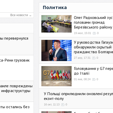
Политика
Все новости →
Олег Радковський зуст
головами громад
Березівського району
19 июл, 15:01
0
ны перевернулся
У руководства Гагауз
обнаружили скрытый 
гражданство Болгари
27 апр, 17:31
0
са-Рени грузовик
Головування у G7 пе
до Італії
01 янв, 08:24
0
маиле повреждены
 инфраструктуры
У Польщі оприлюднили оновлені резу
екзит-полу
16 окт, 11:13
0
ты остались без