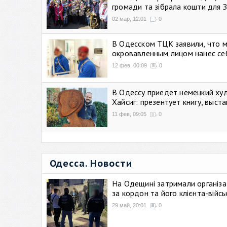
громади та зібрала кошти для 
02 мар, 12:01
0
В Одесском ТЦК заявили, что 
окровавленным лицом нанес се
12 фев, 00:09
0
В Одессу приедет немецкий ху
Хайсиг: презентует книгу, выст
11 фев, 09:05
0
Одесса. Новости
На Одещині затримали організа
за кордон та його клієнта-війс
29 май, 20:01
0