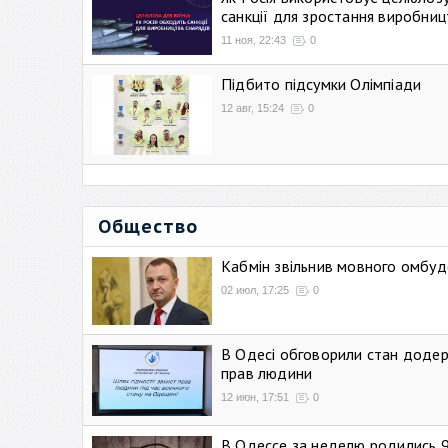
санкції для зростання виробниц
11 ноя, 22:43
0
Підбито підсумки Олімпіади
12 авг, 15:24
0
Общество
Кабмін звільнив мовного омбуд
02 июл, 17:25
0
В Одесі обговорили стан додер
прав людини
12 июн, 17:51
0
В Одессе за неделю родились 