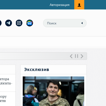
Авторизация
Эксклюзив
атора
лієнта-
озру
зятю