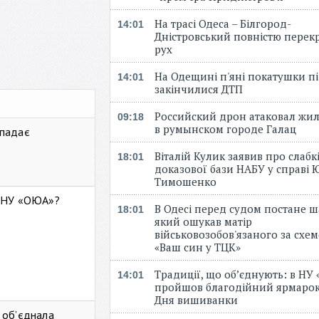
На трасі Одеса – Білгород-
14:01
Дністровський повністю перек
рух
На Одещині п'яні покатушки пі
14:01
закінчилися ДТП
Российский дрон атаковал жи
09:18
в румынском городе Галац
 падає
Віталій Кулик заявив про слабк
18:01
доказової бази НАБУ у справі Ю
Тимошенко
ь НУ «ОЮА»?
В Одесі перед судом постане ш
18:01
який ошукав матір
військовозобов'язаного за схе
«Ваш син у ТЦК»
Традиції, що об’єднують: в НУ
14:01
пройшов благодійний ярмарок
Дня вишиванки
 об’єднала