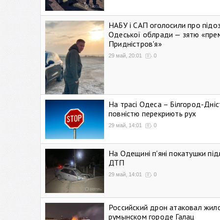
НАБУ і САП оголосили про підо
Одеської облради — зятю «пре
Придністров'я»
29 май, 20:01
0
На трасі Одеса – Білгород-Дні
повністю перекриють рух
29 май, 14:01
0
На Одещині п'яні покатушки підл
ДТП
29 май, 14:01
0
Российский дрон атаковал жил
румынском городе Галац