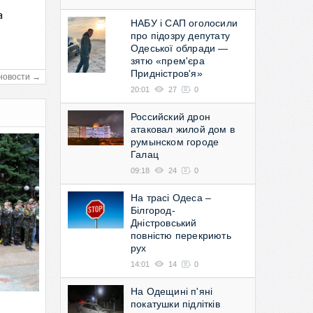
а
НАБУ і САП оголосили
в
про підозру депутату
Одеської облради —
зятю «прем'єра
Придністров'я»
новости →
20:01
27
0
Российский дрон
атаковал жилой дом в
румынском городе
Галац
09:18
24
0
На трасі Одеса –
Білгород-
Дністровський
повністю перекриють
рух
14:01
14
0
На Одещині п'яні
покатушки підлітків