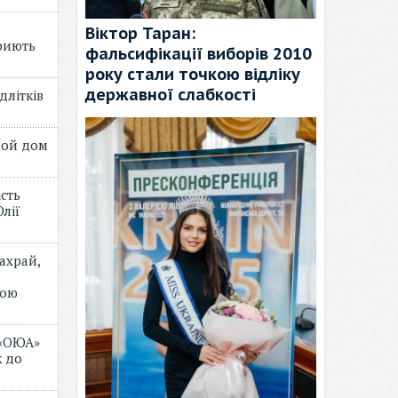
Віктор Таран:
риють
фальсифікації виборів 2010
року стали точкою відліку
державної слабкості
длітків
лой дом
ість
лії
ахрай,
мою
 «ОЮА»
 до