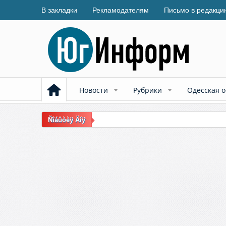
В закладки
Рекламодателям
Письмо в редакци
Новости
Рубрики
Одесская о
Ñîáûòèÿ Äíÿ