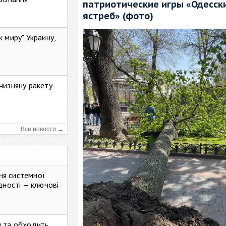
патриотические игры «Одесск
ястреб» (фото)
к миру" Украину,
чизняну ракету-
Все новости →
ня системної
дності — ключові
у та обходить