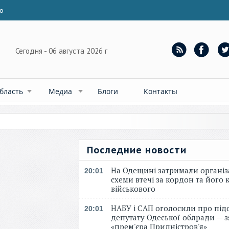
ю
Сегодня - 06 августа 2026 г
бласть
Медиа
Блоги
Контакты
Последние новости
На Одещині затримали організ
20:01
схеми втечі за кордон та його к
військового
НАБУ і САП оголосили про під
20:01
депутату Одеської облради — 
«прем'єра Придністров'я»