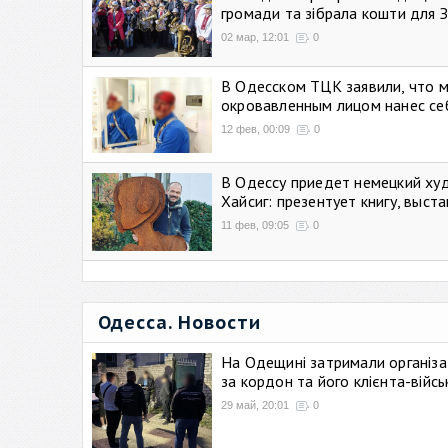
громади та зібрала кошти для 
02 мар, 12:01
0
В Одесском ТЦК заявили, что 
окровавленным лицом нанес се
12 фев, 00:09
0
В Одессу приедет немецкий ху
Хайсиг: презентует книгу, выст
11 фев, 09:05
0
Одесса. Новости
На Одещині затримали організа
за кордон та його клієнта-війс
29 май, 20:01
0