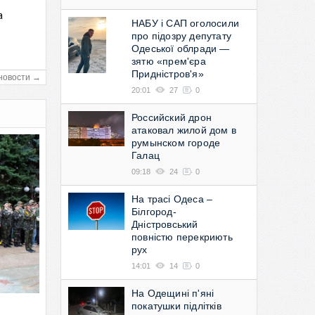
а
НАБУ і САП оголосили
в
про підозру депутату
Одеської облради —
зятю «прем'єра
Придністров'я»
новости →
20:01
27
0
Российский дрон
атаковал жилой дом в
румынском городе
Галац
09:18
24
0
На трасі Одеса –
Білгород-
Дністровський
повністю перекриють
рух
14:01
14
0
На Одещині п'яні
покатушки підлітків