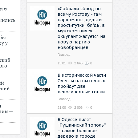
туру
«Собрали сброд по
всему Ростову - там
наркоманы, деды и
учились
проститутки, бл*дь, в
мужском виде», -
оккупант жалуется на
без
новую партию
ру у
новобранцев
Главред
нский
13:01
2 645
0
ого
»
В исторической части
Одессы на выходных
ий
пройдут две
етний
велосипедные гонки
Главред
ї
21:00
2 006
0
ним —
В Одессе пилят
“Пушкинский тополь”
– самое большое
дерево в городе