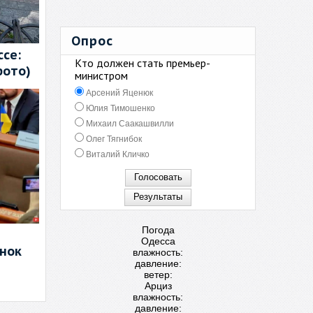
Опрос
се:
Кто должен стать премьер-
фото)
министром
Арсений Яценюк
Юлия Тимошенко
Михаил Саакашвилли
Олег Тягнибок
Виталий Кличко
Погода
Одесса
енок
влажность:
давление:
ветер:
Арциз
влажность:
давление: