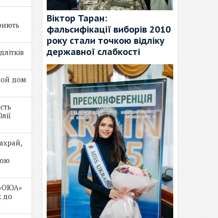
Віктор Таран:
риють
фальсифікації виборів 2010
року стали точкою відліку
державної слабкості
длітків
лой дом
ість
лії
ахрай,
мою
 «ОЮА»
 до