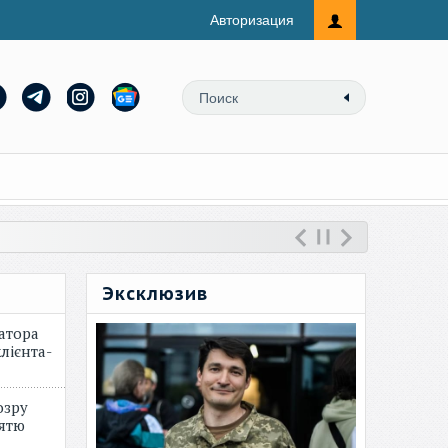
Авторизация
Эксклюзив
атора
лієнта-
озру
зятю