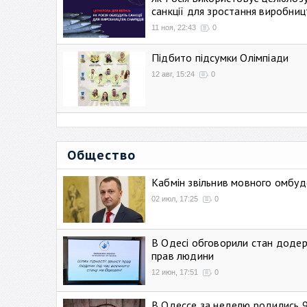
санкції для зростання виробниц
11 ноя, 22:43
0
Підбито підсумки Олімпіади
12 авг, 15:24
0
Общество
Кабмін звільнив мовного омбуд
02 июл, 17:25
0
В Одесі обговорили стан додер
прав людини
12 июн, 17:51
0
В Одессе за неделю родились 