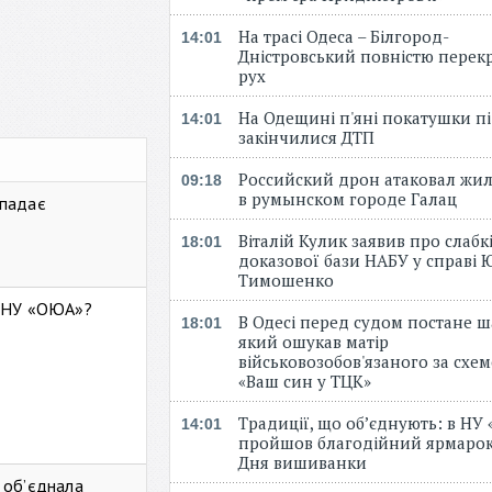
На трасі Одеса – Білгород-
14:01
Дністровський повністю перек
рух
На Одещині п'яні покатушки пі
14:01
закінчилися ДТП
Российский дрон атаковал жи
09:18
в румынском городе Галац
 падає
Віталій Кулик заявив про слабк
18:01
доказової бази НАБУ у справі Ю
Тимошенко
ь НУ «ОЮА»?
В Одесі перед судом постане ш
18:01
який ошукав матір
військовозобов'язаного за схе
«Ваш син у ТЦК»
Традиції, що об’єднують: в НУ
14:01
пройшов благодійний ярмарок
Дня вишиванки
 об’єднала