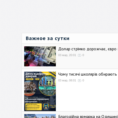
Важное за сутки
Долар стрімко дорожчає, євро
03 мар, 20:01
0
Чому тисячі школярів обирают
03 мар, 08:01
0
Благодійна ярмарка на Одещині