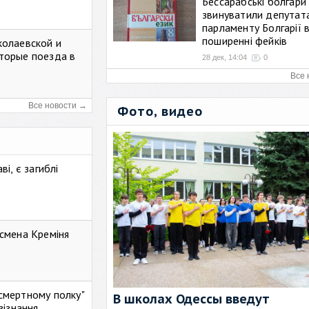
Бессарабські болгари
звинуватили депутат
парламенту Болгарії 
поширенні фейків
колаевской и
торые поезда в
28 дек, 14:04
0
Все 
Все новости →
Фото, видео
і, є загиблі
смена Креміня
ессмертному полку"
В школах Одессы введут
зізнання