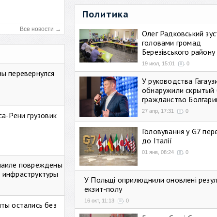
Политика
Все новости →
Олег Радковський зуст
головами громад
Березівського району
19 июл, 15:01
0
ны перевернулся
У руководства Гагауз
обнаружили скрытый 
гражданство Болгари
27 апр, 17:31
0
са-Рени грузовик
Головування у G7 пе
до Італії
01 янв, 08:24
0
маиле повреждены
 инфраструктуры
У Польщі оприлюднили оновлені резу
екзит-полу
16 окт, 11:13
0
ты остались без