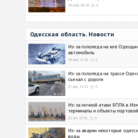
29 май, 09:18
0
Одесская область. Новости
Из-за гололеда на юге Одесщи
автомобиль
09 янв, 11:33
0
Из-за гололеда на трассе Одес
съехал с дороги
27 дек, 21:51
0
Из-за ночной атаки БПЛА в Из
терминалы и объекты портовой
22 окт, 15:01
0
Из-за аварии некоторые одесси
воды