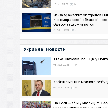
20 окт, 15:01
0
Из-за вражеских обстрелов Ни
Кировоградской областей неко
Одессу задерживаются
25 сен, 09:01
0
Украина. Новости
Атака “шахедів” по ТЦК у Полтав
03 июл, 11:55
0
Кабмін звільнив мовного омбуд
02 июл, 17:25
0
На Росії — збій у матриці. У "Б
масово зʼявляються антивоєнні 