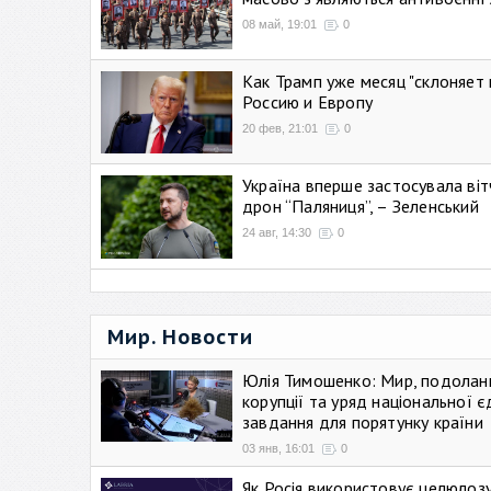
08 май, 19:01
0
Как Трамп уже месяц "склоняет 
Россию и Европу
20 фев, 21:01
0
Україна вперше застосувала віт
дрон “Паляниця”, – Зеленський
24 авг, 14:30
0
Мир. Новости
Юлія Тимошенко: Мир, подолан
корупції та уряд національної є
завдання для порятунку країни
03 янв, 16:01
0
Як Росія використовує целюлоз