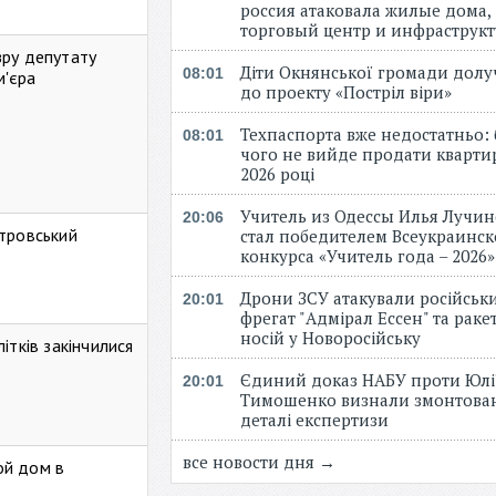
россия атаковала жилые дома,
торговый центр и инфраструк
зру депутату
Діти Окнянської громади дол
08:01
м'єра
до проекту «Постріл віри»
Техпаспорта вже недостатньо: 
08:01
чого не вийде продати кварти
2026 році
Учитель из Одессы Илья Лучи
20:06
стровський
стал победителем Всеукраинск
конкурса «Учитель года – 2026
Дрони ЗСУ атакували російськ
20:01
фрегат "Адмірал Ессен" та рак
носій у Новоросійську
ітків закінчилися
Єдиний доказ НАБУ проти Юлі
20:01
Тимошенко визнали змонтова
деталі експертизи
все новости дня →
ой дом в