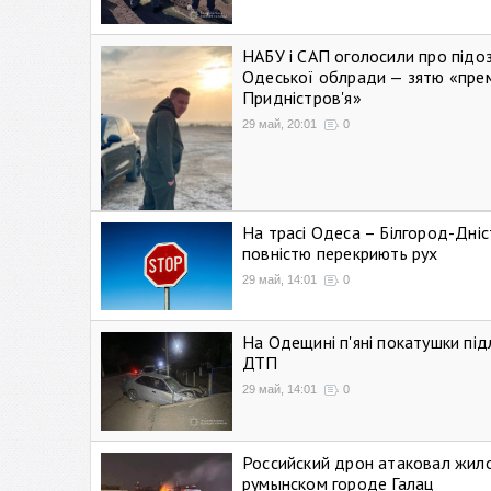
НАБУ і САП оголосили про підо
Одеської облради — зятю «пре
Придністров'я»
29 май, 20:01
0
На трасі Одеса – Білгород-Дні
повністю перекриють рух
29 май, 14:01
0
На Одещині п'яні покатушки підл
ДТП
29 май, 14:01
0
Российский дрон атаковал жил
румынском городе Галац