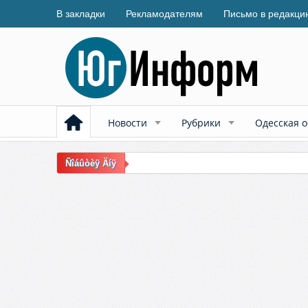
В закладки
Рекламодателям
Письмо в редакци
Новости
Рубрики
Одесская о
Ñîáûòèÿ Äíÿ