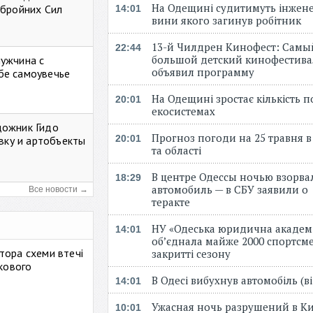
На Одещині судитимуть інжене
Збройних Сил
14:01
вини якого загинув робітник
13-й Чилдрен Кинофест: Самы
22:44
большой детский кинофестива
мужчина с
объявил программу
бе самоувечье
На Одещині зростає кількість 
20:01
екосистемах
дожник Гидо
Прогноз погоди на 25 травня в
20:01
авку и артобъекты
та області
В центре Одессы ночью взорва
18:29
автомобиль — в СБУ заявили о
Все новости →
теракте
НУ «Одеська юридична академ
14:01
об’єднала майже 2000 спортсме
тора схеми втечі
закритті сезону
ькового
В Одесі вибухнув автомобіль (
14:01
Ужасная ночь разрушений в Ки
10:01