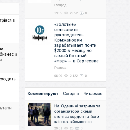
Главред
19:55
2 652
0
рівся з
«Золотые»
сельсоветы:
руководитель
Крыжановки
зарабатывает почти
ии
$2000 в месяц, но
бизнес и
самый богатый
и
«мэр» — в Сергеевке
Главред
06:00
2 122
0
реходить
Комментируют
Сегодня
Читаемое
На Одещині затримали
льтати
організатора схеми
втечі за кордон та його
клієнта-військового
20:01
25
0