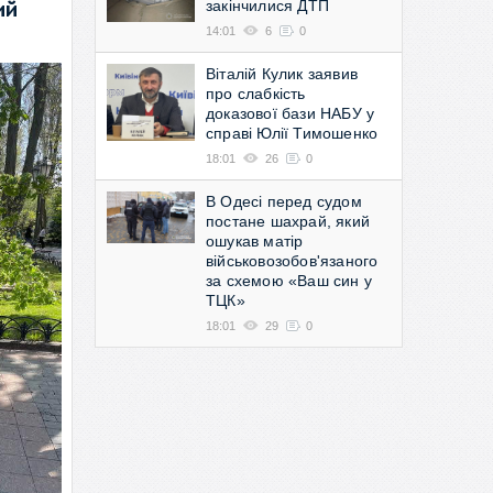
закінчилися ДТП
ий
14:01
6
0
Віталій Кулик заявив
про слабкість
доказової бази НАБУ у
справі Юлії Тимошенко
18:01
26
0
В Одесі перед судом
постане шахрай, який
ошукав матір
військовозобов'язаного
за схемою «Ваш син у
ТЦК»
18:01
29
0