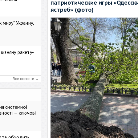
патриотические игры «Одесск
ястреб» (фото)
к миру" Украину,
чизняну ракету-
Все новости →
ня системної
дності — ключові
у та обходить