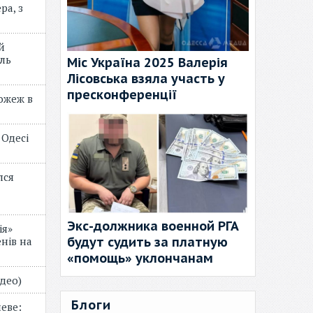
ра, з
й
ль
Міс Україна 2025 Валерія
Лісовська взяла участь у
пресконференції
пожеж в
 Одесі
лся
Экс-должника военной РГА
ія»
будут судить за платную
нів на
«помощь» уклончанам
відео)
Блоги
еве: