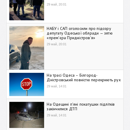
29 май, 20:01
НАБУ і САП оголосили про підозру
депутату Одеської облради — зятю
«прем'єра Придністров'я»
29 май, 20:01
На трасі Одеса – Білгород-
Дністровський повністю перекриють рух
29 май, 14:01
На Одещині п'яні покатушки підлітків
закінчилися ДТП
29 май, 14:01