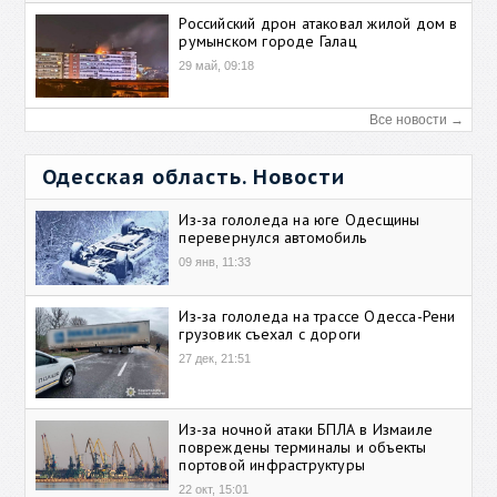
Российский дрон атаковал жилой дом в
румынском городе Галац
29 май, 09:18
Все новости →
Одесская область. Новости
Из-за гололеда на юге Одесщины
перевернулся автомобиль
09 янв, 11:33
Из-за гололеда на трассе Одесса-Рени
грузовик съехал с дороги
27 дек, 21:51
Из-за ночной атаки БПЛА в Измаиле
повреждены терминалы и объекты
портовой инфраструктуры
22 окт, 15:01