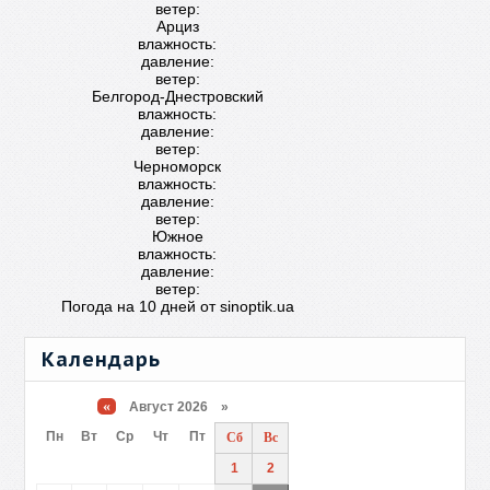
ветер:
Арциз
влажность:
давление:
ветер:
Белгород-Днестровский
влажность:
давление:
ветер:
Черноморск
влажность:
давление:
ветер:
Южное
влажность:
давление:
ветер:
Погода на 10 дней от
sinoptik.ua
Календарь
«
Август 2026 »
Пн
Вт
Ср
Чт
Пт
Сб
Вс
1
2