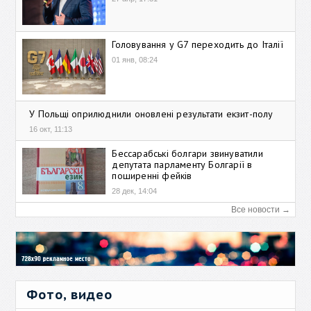
Головування у G7 переходить до Італії
01 янв, 08:24
У Польщі оприлюднили оновлені результати екзит-полу
16 окт, 11:13
Бессарабські болгари звинуватили
депутата парламенту Болгарії в
поширенні фейків
28 дек, 14:04
Все новости →
Фото, видео