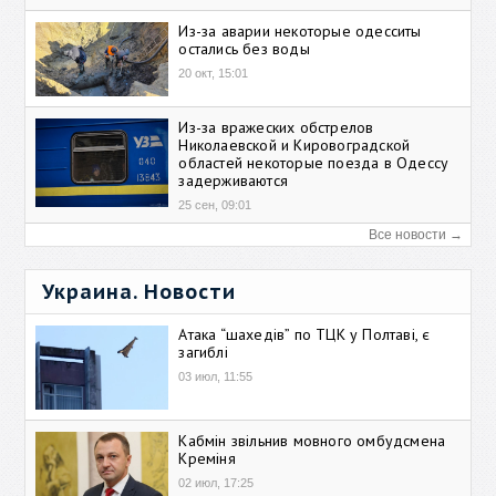
Из-за аварии некоторые одесситы
остались без воды
20 окт, 15:01
Из-за вражеских обстрелов
Николаевской и Кировоградской
областей некоторые поезда в Одессу
задерживаются
25 сен, 09:01
Все новости →
Украина. Новости
Атака “шахедів” по ТЦК у Полтаві, є
загиблі
03 июл, 11:55
Кабмін звільнив мовного омбудсмена
Креміня
02 июл, 17:25