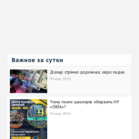
Важное за сутки
Долар стрімко дорожчає, євро падає
03 мар, 20:01
Чому тисячі школярів обирають НУ
«ОЮА»?
03 мар, 08:01