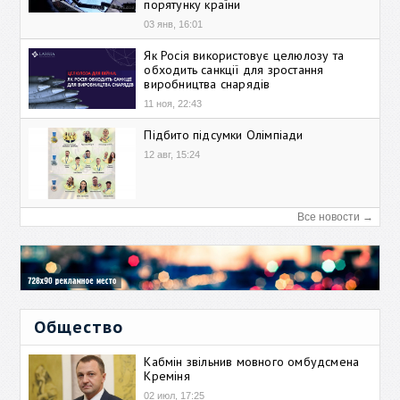
порятунку країни
03 янв, 16:01
Як Росія використовує целюлозу та
обходить санкції для зростання
виробництва снарядів
11 ноя, 22:43
Підбито підсумки Олімпіади
12 авг, 15:24
Все новости →
Общество
Кабмін звільнив мовного омбудсмена
Креміня
02 июл, 17:25