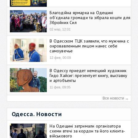
Благодійна ярмарка на Одещині
об’єднала громади та зібрала кошти для
Збройних Сил
02 мар, 12:01
В Одесском ТЦК заявили, что мужчина с
окровавленным лицом нанес себе
самоувечье
12 фев, 00:09
В Одессу приедет немецкий художник
Гидо Хайсиг: презентует книгу, выставку
и артобъекты
11 фев, 09:05
Все новости →
Одесса. Новости
На Одещині затримали організатора
схеми втечі за кордон та його клієнта-
військового