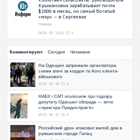
Крыжановки зарабатывает почти
$2000 в месяц, но самый богатый
«мэр» — в Сергеевке
Главред
06:00
2 122
0
Комментируют
Сегодня
Читаемое
На Одещині затримали організатора
схеми втечі за кордон та його клієнта-
військового
20:01
25
0
НАБУ і САП оголосили про підозру
депутату Одеської облради — зятю
«прем'єра Придністров'я»
20:01
27
0
Российский дрон атаковал жилой дом в
румынском городе Галац