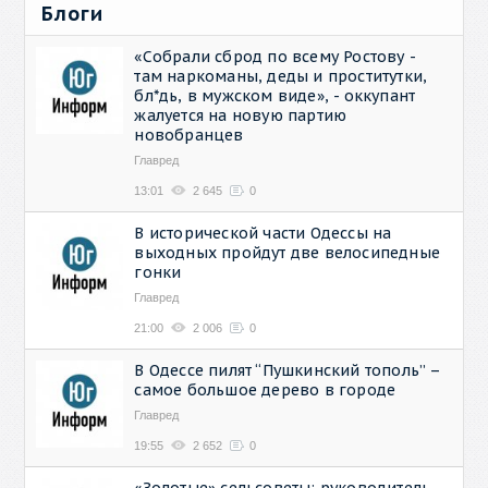
Блоги
«Собрали сброд по всему Ростову -
там наркоманы, деды и проститутки,
бл*дь, в мужском виде», - оккупант
жалуется на новую партию
новобранцев
Главред
13:01
2 645
0
В исторической части Одессы на
выходных пройдут две велосипедные
гонки
Главред
21:00
2 006
0
В Одессе пилят “Пушкинский тополь” –
самое большое дерево в городе
Главред
19:55
2 652
0
«Золотые» сельсоветы: руководитель