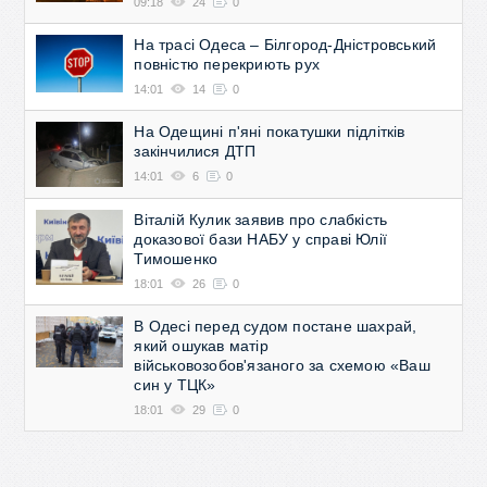
09:18
24
0
На трасі Одеса – Білгород-Дністровський
повністю перекриють рух
14:01
14
0
На Одещині п'яні покатушки підлітків
закінчилися ДТП
14:01
6
0
Віталій Кулик заявив про слабкість
доказової бази НАБУ у справі Юлії
Тимошенко
18:01
26
0
В Одесі перед судом постане шахрай,
який ошукав матір
військовозобов'язаного за схемою «Ваш
син у ТЦК»
18:01
29
0