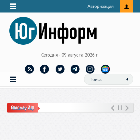
Авторизация
Сегодня - 09 августа 2026 г
Ñîáûòèÿ Äíÿ