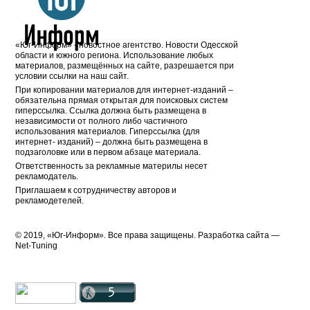
«Юг-Информ» - новостное агентство. Новости Одесской
области и южного региона. Использование любых
материалов, размещённых на сайте, разрешается при
условии ссылки на наш сайт.
При копировании материалов для интернет-изданий –
обязательна прямая открытая для поисковых систем
гиперссылка. Ссылка должна быть размещена в
независимости от полного либо частичного
использования материалов. Гиперссылка (для
интернет- изданий) – должна быть размещена в
подзаголовке или в первом абзаце материала.
Ответственность за рекламные материлы несет
рекламодатель.
Приглашаем к сотрудничеству авторов и
рекламодетелей.
© 2019, «Юг-Информ». Все права защищены. Разработка cайта —
Net-Tuning