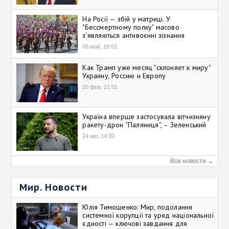
На Росії — збій у матриці. У
"Бессмертному полку" масово
зʼявляються антивоєнні зізнання
08 май, 19:01
Как Трамп уже месяц "склоняет к миру"
Украину, Россию и Европу
20 фев, 21:01
Україна вперше застосувала вітчизняну
ракету-дрон “Паляниця”, – Зеленський
24 авг, 14:30
Все новости →
Мир. Новости
Юлія Тимошенко: Мир, подолання
системної корупції та уряд національної
єдності — ключові завдання для