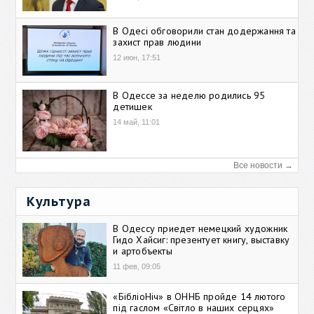
В Одесі обговорили стан додержання та
захист прав людини
12 июн, 17:51
В Одессе за неделю родились 95
детишек
14 май, 11:01
Все новости →
Культура
В Одессу приедет немецкий художник
Гидо Хайсиг: презентует книгу, выставку
и артобъекты
11 фев, 09:05
«БібліоНіч» в ОННБ пройде 14 лютого
під гаслом «Світло в наших серцях»