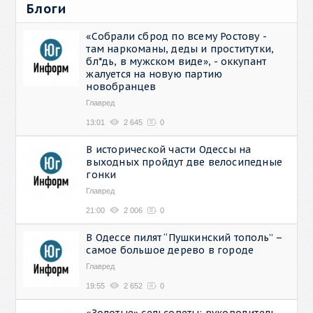
Блоги
«Собрали сброд по всему Ростову -
там наркоманы, деды и проститутки,
бл*дь, в мужском виде», - оккупант
жалуется на новую партию
новобранцев
Главред
13:01
2 645
0
В исторической части Одессы на
выходных пройдут две велосипедные
гонки
Главред
21:00
2 006
0
В Одессе пилят “Пушкинский тополь” –
самое большое дерево в городе
Главред
19:55
2 652
0
«Золотые» сельсоветы: руководитель