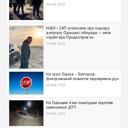
29 май, 20:01
НАБУ і САП оголосили про підозру
депутату Одеської облради — зятю
«прем'єра Придністров'я»
29 май, 20:01
На трасі Одеса – Білгород-
Дністровський повністю перекриють рух
29 май, 14:01
На Одещині п'яні покатушки підлітків
закінчилися ДТП
29 май, 14:01