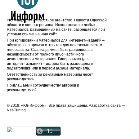
«Юг-Информ» - новостное агентство. Новости Одесской
области и южного региона. Использование любых
материалов, размещённых на сайте, разрешается при
условии ссылки на наш сайт.
При копировании материалов для интернет-изданий –
обязательна прямая открытая для поисковых систем
гиперссылка. Ссылка должна быть размещена в
независимости от полного либо частичного
использования материалов. Гиперссылка (для
интернет- изданий) – должна быть размещена в
подзаголовке или в первом абзаце материала.
Ответственность за рекламные материлы несет
рекламодатель.
Приглашаем к сотрудничеству авторов и
рекламодетелей.
© 2019, «Юг-Информ». Все права защищены. Разработка cайта —
Net-Tuning