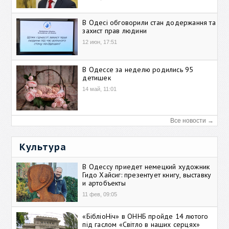
В Одесі обговорили стан додержання та
захист прав людини
12 июн, 17:51
В Одессе за неделю родились 95
детишек
14 май, 11:01
Все новости →
Культура
В Одессу приедет немецкий художник
Гидо Хайсиг: презентует книгу, выставку
и артобъекты
11 фев, 09:05
«БібліоНіч» в ОННБ пройде 14 лютого
під гаслом «Світло в наших серцях»