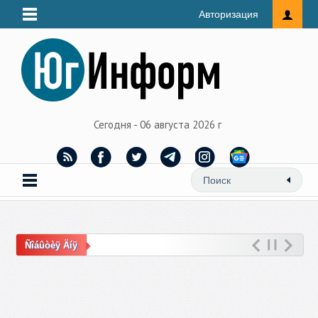
Авторизация
Сегодня - 06 августа 2026 г
Ñîáûòèÿ Äíÿ