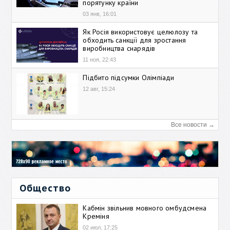
порятунку країни
03 янв, 16:01
Як Росія використовує целюлозу та
обходить санкції для зростання
виробництва снарядів
11 ноя, 22:43
Підбито підсумки Олімпіади
12 авг, 15:24
Все новости →
Общество
Кабмін звільнив мовного омбудсмена
Креміня
02 июл, 17:25