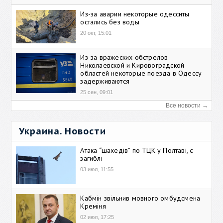
Из-за аварии некоторые одесситы
остались без воды
20 окт, 15:01
Из-за вражеских обстрелов
Николаевской и Кировоградской
областей некоторые поезда в Одессу
задерживаются
25 сен, 09:01
Все новости →
Украина. Новости
Атака “шахедів” по ТЦК у Полтаві, є
загиблі
03 июл, 11:55
Кабмін звільнив мовного омбудсмена
Креміня
02 июл, 17:25