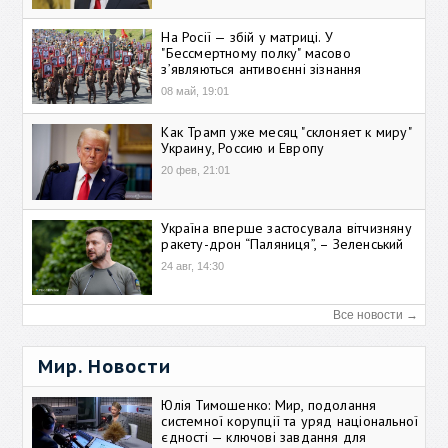
На Росії — збій у матриці. У
"Бессмертному полку" масово
зʼявляються антивоєнні зізнання
08 май, 19:01
Как Трамп уже месяц "склоняет к миру"
Украину, Россию и Европу
20 фев, 21:01
Україна вперше застосувала вітчизняну
ракету-дрон “Паляниця”, – Зеленський
24 авг, 14:30
Все новости →
Мир. Новости
Юлія Тимошенко: Мир, подолання
системної корупції та уряд національної
єдності — ключові завдання для