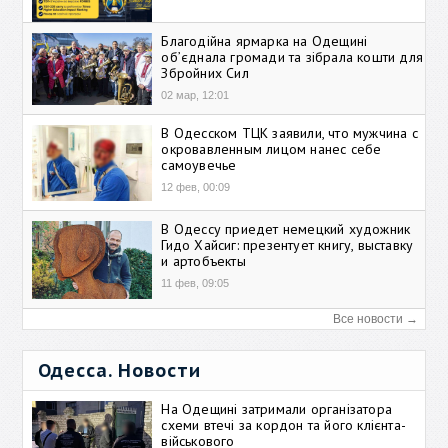
Благодійна ярмарка на Одещині
об’єднала громади та зібрала кошти для
Збройних Сил
02 мар, 12:01
В Одесском ТЦК заявили, что мужчина с
окровавленным лицом нанес себе
самоувечье
12 фев, 00:09
В Одессу приедет немецкий художник
Гидо Хайсиг: презентует книгу, выставку
и артобъекты
11 фев, 09:05
Все новости →
Одесса. Новости
На Одещині затримали організатора
схеми втечі за кордон та його клієнта-
військового