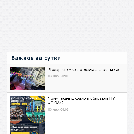
Важное за сутки
Долар стрімко дорожчає, євро падає
03 мар, 20:01
Чому тисячі школярів обирають НУ
«ОЮА»?
03 мар, 08:01