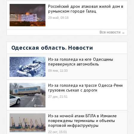
Российский дрон атаковал жилой дом в
румынском городе Галац
29 май, 09:18
Все новости →
Одесская область. Новости
Из-за гололеда на юге Одесщины
перевернулся автомобиль
09 янв, 11:33
Из-за гололеда на трассе Одесса-Рени
грузовик съехал с дороги
27 дек, 21:51
Из-за ночной атаки БПЛА в Измаиле
повреждены терминалы и объекты
портовой инфраструктуры
22 окт, 15:01