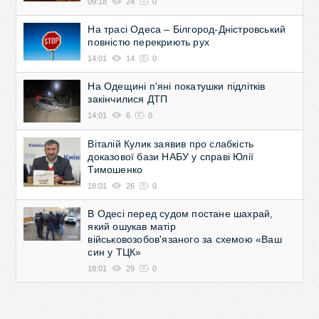
09:18
24
0
На трасі Одеса – Білгород-Дністровський
повністю перекриють рух
14:01
14
0
На Одещині п'яні покатушки підлітків
закінчилися ДТП
14:01
6
0
Віталій Кулик заявив про слабкість
доказової бази НАБУ у справі Юлії
Тимошенко
18:01
26
0
В Одесі перед судом постане шахрай,
який ошукав матір
військовозобов'язаного за схемою «Ваш
син у ТЦК»
18:01
29
0