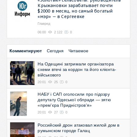
Крыжановки зарабатывает почти
$2000 в месяц, но самый богатый
«мэр» — в Сергеевке
Главред
06:00
2 122
0
Комментируют
Сегодня
Читаемое
На Одещині затримали організатора
схеми втечі за кордон та його клієнта-
військового
20:01
25
0
НАБУ і САП оголосили про підозру
депутату Одеської облради — зятю
«прем'єра Придністров'я»
20:01
27
0
Российский дрон атаковал жилой дом в
румынском городе Галац