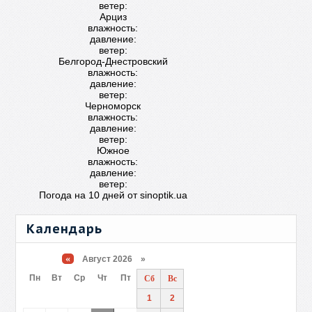
ветер:
Арциз
влажность:
давление:
ветер:
Белгород-Днестровский
влажность:
давление:
ветер:
Черноморск
влажность:
давление:
ветер:
Южное
влажность:
давление:
ветер:
Погода на 10 дней от
sinoptik.ua
Календарь
«
Август 2026 »
Пн
Вт
Ср
Чт
Пт
Сб
Вс
1
2