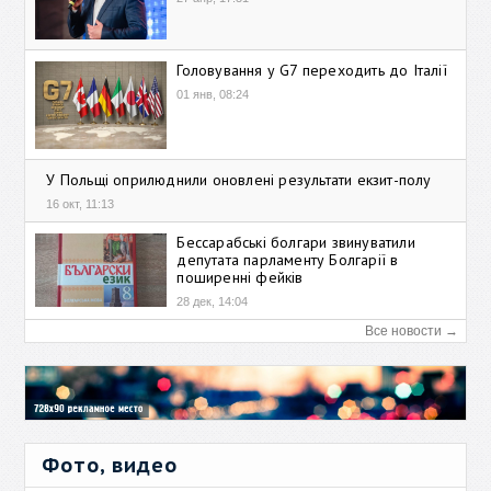
Головування у G7 переходить до Італії
01 янв, 08:24
У Польщі оприлюднили оновлені результати екзит-полу
16 окт, 11:13
Бессарабські болгари звинуватили
депутата парламенту Болгарії в
поширенні фейків
28 дек, 14:04
Все новости →
Фото, видео