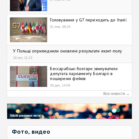
Головування у G7 переходить до Італії
01 янв, 08:24
У Польщі оприлюднили оновлені результати екзит-полу
16 окт, 11:13
Бессарабські болгари звинуватили
депутата парламенту Болгарії в
поширенні фейків
28 дек, 14:04
Все новости →
Фото, видео