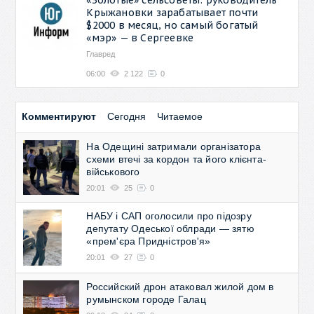
Крыжановки зарабатывает почти
$2000 в месяц, но самый богатый
«мэр» — в Сергеевке
Главред
06:00
2 122
0
Комментируют
Сегодня
Читаемое
На Одещині затримали організатора
схеми втечі за кордон та його клієнта-
військового
20:01
25
0
НАБУ і САП оголосили про підозру
депутату Одеської облради — зятю
«прем'єра Придністров'я»
20:01
27
0
Российский дрон атаковал жилой дом в
румынском городе Галац