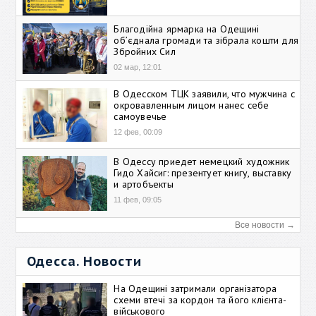
Благодійна ярмарка на Одещині
об’єднала громади та зібрала кошти для
Збройних Сил
02 мар, 12:01
В Одесском ТЦК заявили, что мужчина с
окровавленным лицом нанес себе
самоувечье
12 фев, 00:09
В Одессу приедет немецкий художник
Гидо Хайсиг: презентует книгу, выставку
и артобъекты
11 фев, 09:05
Все новости →
Одесса. Новости
На Одещині затримали організатора
схеми втечі за кордон та його клієнта-
військового