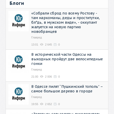
Блоги
«Собрали сброд по всему Ростову -
там наркоманы, деды и проститутки,
бл*дь, в мужском виде», - оккупант
жалуется на новую партию
новобранцев
Главред
13:01
2 645
0
В исторической части Одессы на
выходных пройдут две велосипедные
гонки
Главред
21:00
2 006
0
В Одессе пилят “Пушкинский тополь” –
самое большое дерево в городе
Главред
19:55
2 652
0
«Золотые» сельсоветы: руководитель