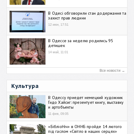
В Одесі обговорили стан додержання та
захист прав людини
12 июн, 17:51
В Одессе за неделю родились 95
детишек
14 май, 11:01
Все новости →
Культура
В Одессу приедет немецкий художник
Гидо Хайсиг: презентует книгу, выставку
и артобъекты
11 фев, 09:05
«БібліоНіч» в ОННБ пройде 14 лютого
під гаслом «Світло в наших серцях»