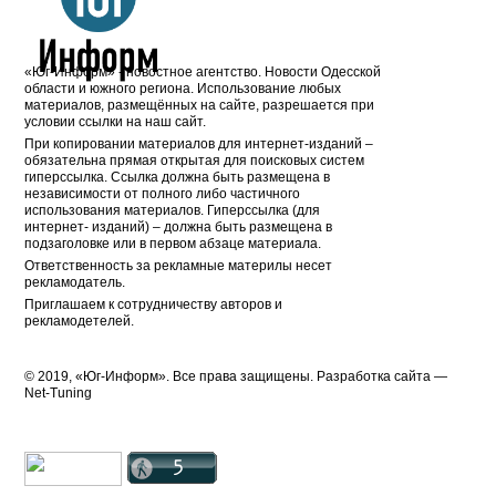
«Юг-Информ» - новостное агентство. Новости Одесской
области и южного региона. Использование любых
материалов, размещённых на сайте, разрешается при
условии ссылки на наш сайт.
При копировании материалов для интернет-изданий –
обязательна прямая открытая для поисковых систем
гиперссылка. Ссылка должна быть размещена в
независимости от полного либо частичного
использования материалов. Гиперссылка (для
интернет- изданий) – должна быть размещена в
подзаголовке или в первом абзаце материала.
Ответственность за рекламные материлы несет
рекламодатель.
Приглашаем к сотрудничеству авторов и
рекламодетелей.
© 2019, «Юг-Информ». Все права защищены. Разработка cайта —
Net-Tuning