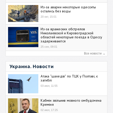
Из-за аварии некоторые одесситы
остались без воды
20 окт, 15:01
Из-за вражеских обстрелов
Николаевской и Кировоградской
областей некоторые поезда в Одессу
задерживаются
25 сен, 09:01
Все новости →
Украина. Новости
Атака “шахедів” по ТЦК у Полтаві, є
загиблі
03 июл, 11:55
Кабмін звільнив мовного омбудсмена
Креміня
02 июл, 17:25