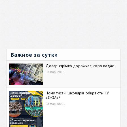
Важное за сутки
Долар стрімко дорожчає, євро падає
03 мар, 20:01
Чому тисячі школярів обирають НУ
«ОЮА»?
03 мар, 08:01