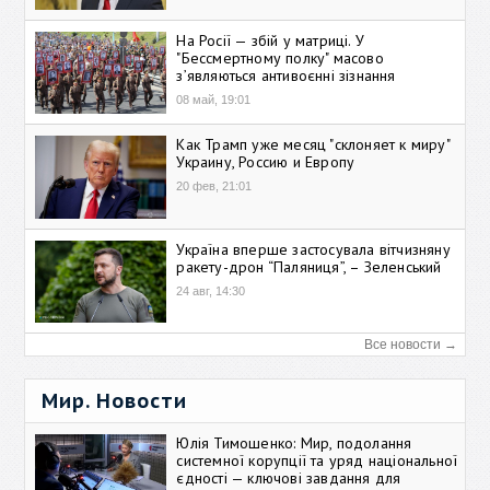
На Росії — збій у матриці. У
"Бессмертному полку" масово
зʼявляються антивоєнні зізнання
08 май, 19:01
Как Трамп уже месяц "склоняет к миру"
Украину, Россию и Европу
20 фев, 21:01
Україна вперше застосувала вітчизняну
ракету-дрон “Паляниця”, – Зеленський
24 авг, 14:30
Все новости →
Мир. Новости
Юлія Тимошенко: Мир, подолання
системної корупції та уряд національної
єдності — ключові завдання для