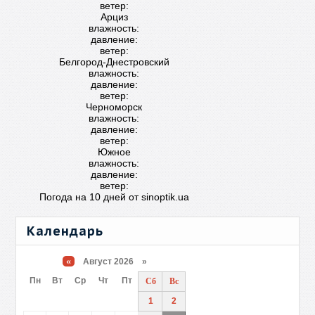
ветер:
Арциз
влажность:
давление:
ветер:
Белгород-Днестровский
влажность:
давление:
ветер:
Черноморск
влажность:
давление:
ветер:
Южное
влажность:
давление:
ветер:
Погода на 10 дней от
sinoptik.ua
Календарь
«
Август 2026 »
Пн
Вт
Ср
Чт
Пт
Сб
Вс
1
2