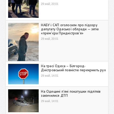
29 май, 20:01
НАБУ і САП оголосили про підозру
депутату Одеської облради — зятю
«прем'єра Придністров'я»
29 май, 20:01
На трасі Одеса – Білгород-
Дністровський повністю перекриють рух
29 май, 14:01
На Одещині п'яні покатушки підлітків
закінчилися ДТП
29 май, 14:01