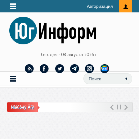
Авторизация
Сегодня - 08 августа 2026 г
Ñîáûòèÿ Äíÿ