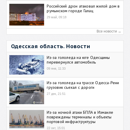
Российский дрон атаковал жилой дом в
румынском городе Галац
29 май, 09:18
Все новости →
Одесская область. Новости
Из-за гололеда на юге Одесщины
перевернулся автомобиль
09 янв, 11:33
Из-за гололеда на трассе Одесса-Рени
грузовик съехал с дороги
27 дек, 21:51
Из-за ночной атаки БПЛА в Измаиле
повреждены терминалы и объекты
портовой инфраструктуры
22 окт, 15:01