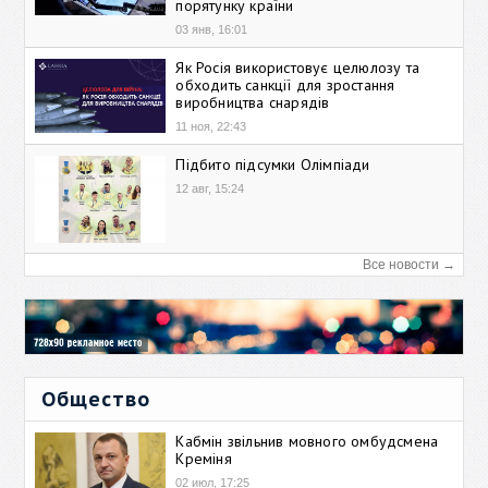
порятунку країни
03 янв, 16:01
Як Росія використовує целюлозу та
обходить санкції для зростання
виробництва снарядів
11 ноя, 22:43
Підбито підсумки Олімпіади
12 авг, 15:24
Все новости →
Общество
Кабмін звільнив мовного омбудсмена
Креміня
02 июл, 17:25