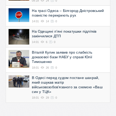
09:18
24
0
На трасі Одеса – Білгород-Дністровський
повністю перекриють рух
14:01
14
0
На Одещині п'яні покатушки підлітків
закінчилися ДТП
14:01
6
0
Віталій Кулик заявив про слабкість
доказової бази НАБУ у справі Юлії
Тимошенко
18:01
26
0
В Одесі перед судом постане шахрай,
який ошукав матір
військовозобов'язаного за схемою «Ваш
син у ТЦК»
18:01
29
0