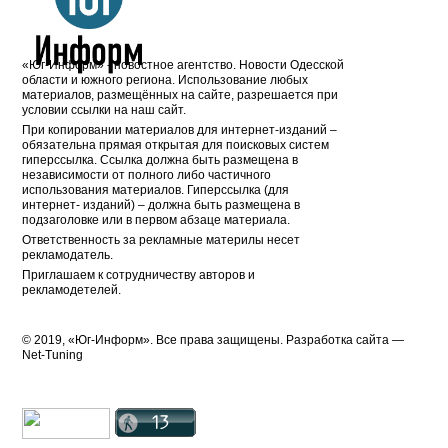
«Юг-Информ» - новостное агентство. Новости Одесской
области и южного региона. Использование любых
материалов, размещённых на сайте, разрешается при
условии ссылки на наш сайт.
При копировании материалов для интернет-изданий –
обязательна прямая открытая для поисковых систем
гиперссылка. Ссылка должна быть размещена в
независимости от полного либо частичного
использования материалов. Гиперссылка (для
интернет- изданий) – должна быть размещена в
подзаголовке или в первом абзаце материала.
Ответственность за рекламные материлы несет
рекламодатель.
Приглашаем к сотрудничеству авторов и
рекламодетелей.
© 2019, «Юг-Информ». Все права защищены. Разработка cайта —
Net-Tuning