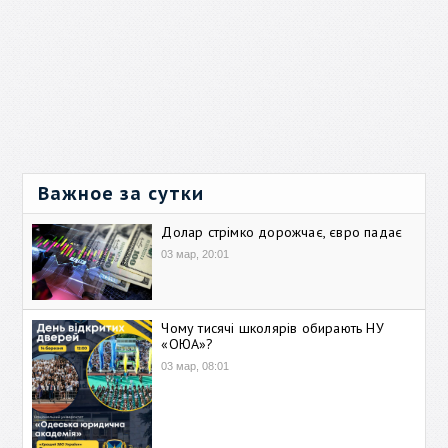
Важное за сутки
Долар стрімко дорожчає, євро падає
03 мар, 20:01
Чому тисячі школярів обирають НУ
«ОЮА»?
03 мар, 08:01