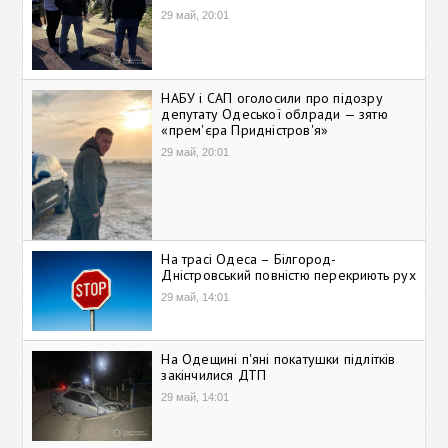
29 май, 20:01
НАБУ і САП оголосили про підозру
депутату Одеської облради — зятю
«прем'єра Придністров'я»
29 май, 20:01
На трасі Одеса – Білгород-
Дністровський повністю перекриють рух
29 май, 14:01
На Одещині п'яні покатушки підлітків
закінчилися ДТП
29 май, 14:01