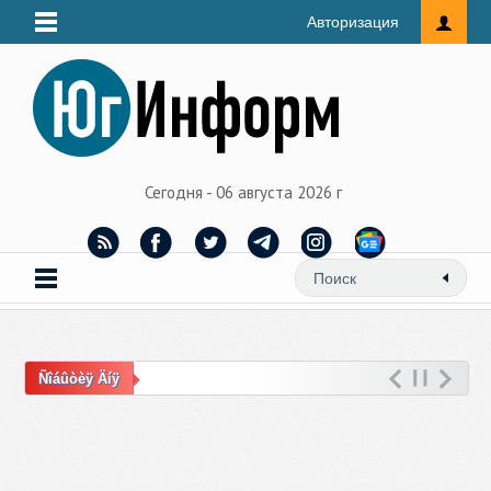
Авторизация
Сегодня - 06 августа 2026 г
Ñîáûòèÿ Äíÿ