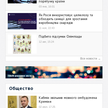
порятунку країни
03 янв, 16:01
Як Росія використовує целюлозу та
обходить санкції для зростання
виробництва снарядів
11 ноя, 22:43
Підбито підсумки Олімпіади
12 авг, 15:24
Все новости →
Общество
Кабмін звільнив мовного омбудсмена
Креміня
02 июл, 17:25