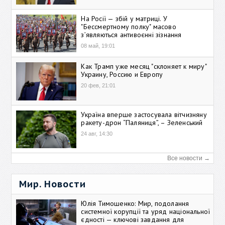
На Росії — збій у матриці. У
"Бессмертному полку" масово
зʼявляються антивоєнні зізнання
08 май, 19:01
Как Трамп уже месяц "склоняет к миру"
Украину, Россию и Европу
20 фев, 21:01
Україна вперше застосувала вітчизняну
ракету-дрон “Паляниця”, – Зеленський
24 авг, 14:30
Все новости →
Мир. Новости
Юлія Тимошенко: Мир, подолання
системної корупції та уряд національної
єдності — ключові завдання для