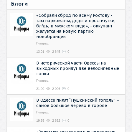
Блоги
«Собрали сброд по всему Ростову -
там наркоманы, деды и проститутки,
бл*дь, в мужском виде», - оккупант
жалуется на новую партию
новобранцев
Главред
13:01
2 645
0
В исторической части Одессы на
выходных пройдут две велосипедные
гонки
Главред
21:00
2 006
0
В Одессе пилят “Пушкинский тополь” –
самое большое дерево в городе
Главред
19:55
2 652
0
«Золотые» сельсоветы: руководитель