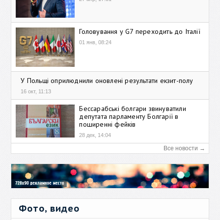
Головування у G7 переходить до Італії
01 янв, 08:24
У Польщі оприлюднили оновлені результати екзит-полу
16 окт, 11:13
Бессарабські болгари звинуватили
депутата парламенту Болгарії в
поширенні фейків
28 дек, 14:04
Все новости →
Фото, видео