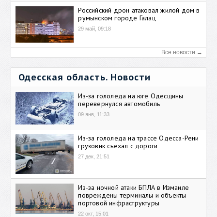
Российский дрон атаковал жилой дом в
румынском городе Галац
29 май, 09:18
Все новости →
Одесская область. Новости
Из-за гололеда на юге Одесщины
перевернулся автомобиль
09 янв, 11:33
Из-за гололеда на трассе Одесса-Рени
грузовик съехал с дороги
27 дек, 21:51
Из-за ночной атаки БПЛА в Измаиле
повреждены терминалы и объекты
портовой инфраструктуры
22 окт, 15:01