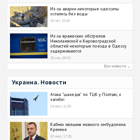
Из-за аварии некоторые одесситы
остались без воды
20 окт, 15:01
Из-за вражеских обстрелов
Николаевской и Кировоградской
областей некоторые поезда в Одессу
задерживаются
25 сен, 09:01
Все новости →
Украина. Новости
Атака “шахедів” по ТЦК у Полтаві, є
загиблі
03 июл, 11:55
Кабмін звільнив мовного омбудсмена
Креміня
02 июл, 17:25