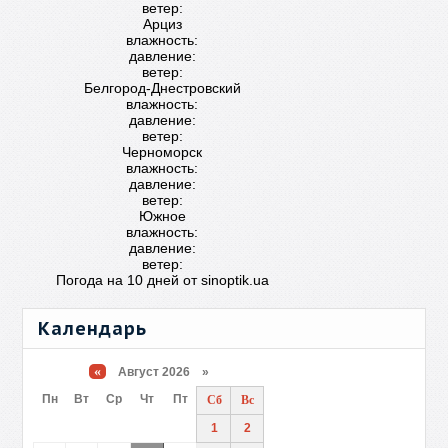
ветер:
Арциз
влажность:
давление:
ветер:
Белгород-Днестровский
влажность:
давление:
ветер:
Черноморск
влажность:
давление:
ветер:
Южное
влажность:
давление:
ветер:
Погода на 10 дней от
sinoptik.ua
Календарь
«
Август 2026 »
Пн
Вт
Ср
Чт
Пт
Сб
Вс
1
2