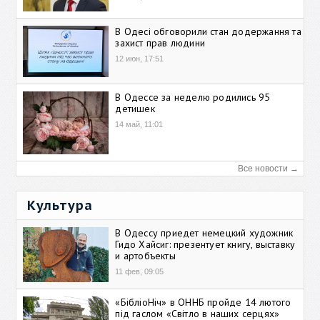
В Одесі обговорили стан додержання та
захист прав людини
12 июн, 17:51
В Одессе за неделю родились 95
детишек
14 май, 11:01
Все новости →
Культура
В Одессу приедет немецкий художник
Гидо Хайсиг: презентует книгу, выставку
и артобъекты
11 фев, 09:05
«БібліоНіч» в ОННБ пройде 14 лютого
під гаслом «Світло в наших серцях»