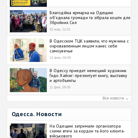
Благодійна ярмарка на Одещині
об’єднала громади та зібрала кошти для
Збройних Сил
02 мар, 12:01
В Одесском ТЦК заявили, что мужчина с
окровавленным лицом нанес себе
самоувечье
12 фев, 00:09
В Одессу приедет немецкий художник
Гидо Хайсиг: презентует книгу, выставку
и артобъекты
11 фев, 09:05
Все новости →
Одесса. Новости
На Одещині затримали організатора
схеми втечі за кордон та його клієнта-
військового