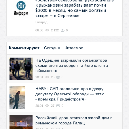
Крыжановки зарабатывает почти
$2000 в месяц, но самый богатый
«мэр» — в Сергеевке
Главред
06:00
2 122
0
Комментируют
Сегодня
Читаемое
На Одещині затримали організатора
схеми втечі за кордон та його клієнта-
військового
20:01
25
0
НАБУ і САП оголосили про підозру
депутату Одеської облради — зятю
«прем'єра Придністров'я»
20:01
27
0
Российский дрон атаковал жилой дом в
румынском городе Галац