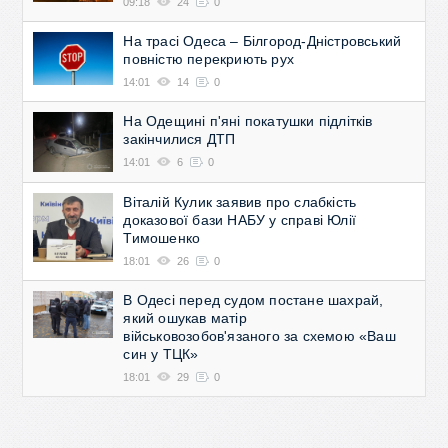
09:18
24
0
На трасі Одеса – Білгород-Дністровський
повністю перекриють рух
14:01
14
0
На Одещині п'яні покатушки підлітків
закінчилися ДТП
14:01
6
0
Віталій Кулик заявив про слабкість
доказової бази НАБУ у справі Юлії
Тимошенко
18:01
26
0
В Одесі перед судом постане шахрай,
який ошукав матір
військовозобов'язаного за схемою «Ваш
син у ТЦК»
18:01
29
0