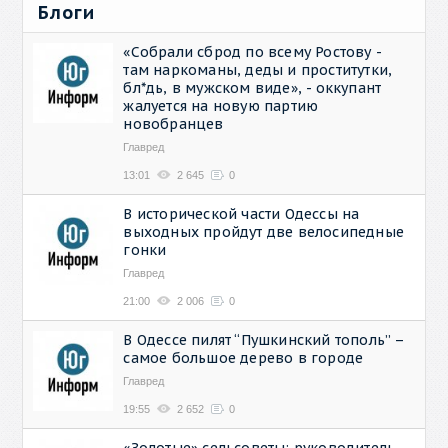
Блоги
«Собрали сброд по всему Ростову -
там наркоманы, деды и проститутки,
бл*дь, в мужском виде», - оккупант
жалуется на новую партию
новобранцев
Главред
13:01
2 645
0
В исторической части Одессы на
выходных пройдут две велосипедные
гонки
Главред
21:00
2 006
0
В Одессе пилят “Пушкинский тополь” –
самое большое дерево в городе
Главред
19:55
2 652
0
«Золотые» сельсоветы: руководитель