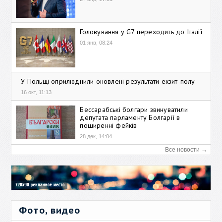
Головування у G7 переходить до Італії
01 янв, 08:24
У Польщі оприлюднили оновлені результати екзит-полу
16 окт, 11:13
Бессарабські болгари звинуватили
депутата парламенту Болгарії в
поширенні фейків
28 дек, 14:04
Все новости →
Фото, видео