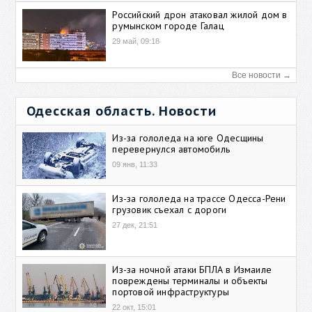
Российский дрон атаковал жилой дом в
румынском городе Галац
29 май, 09:18
Все новости →
Одесская область. Новости
Из-за гололеда на юге Одесщины
перевернулся автомобиль
09 янв, 11:33
Из-за гололеда на трассе Одесса-Рени
грузовик съехал с дороги
27 дек, 21:51
Из-за ночной атаки БПЛА в Измаиле
повреждены терминалы и объекты
портовой инфраструктуры
22 окт, 15:01