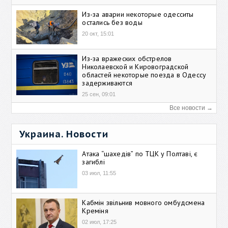
Из-за аварии некоторые одесситы
остались без воды
20 окт, 15:01
Из-за вражеских обстрелов
Николаевской и Кировоградской
областей некоторые поезда в Одессу
задерживаются
25 сен, 09:01
Все новости →
Украина. Новости
Атака “шахедів” по ТЦК у Полтаві, є
загиблі
03 июл, 11:55
Кабмін звільнив мовного омбудсмена
Креміня
02 июл, 17:25