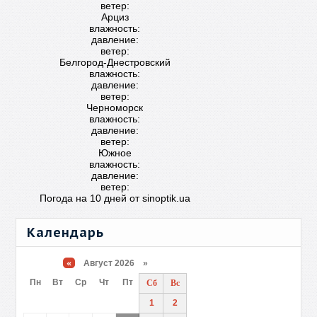
ветер:
Арциз
влажность:
давление:
ветер:
Белгород-Днестровский
влажность:
давление:
ветер:
Черноморск
влажность:
давление:
ветер:
Южное
влажность:
давление:
ветер:
Погода на 10 дней от
sinoptik.ua
Календарь
«
Август 2026 »
Пн
Вт
Ср
Чт
Пт
Сб
Вс
1
2