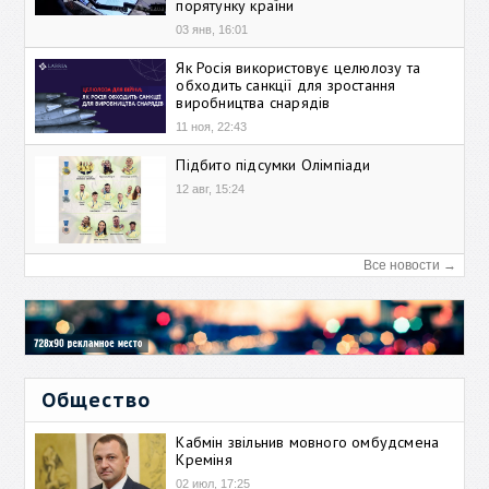
порятунку країни
03 янв, 16:01
Як Росія використовує целюлозу та
обходить санкції для зростання
виробництва снарядів
11 ноя, 22:43
Підбито підсумки Олімпіади
12 авг, 15:24
Все новости →
Общество
Кабмін звільнив мовного омбудсмена
Креміня
02 июл, 17:25