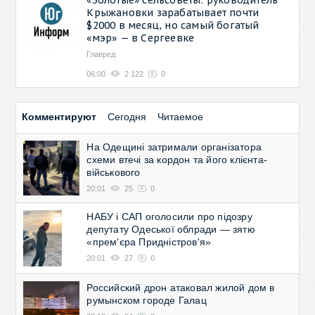
Крыжановки зарабатывает почти
$2000 в месяц, но самый богатый
«мэр» — в Сергеевке
Главред
06:00
2 122
0
Комментируют
Сегодня
Читаемое
На Одещині затримали організатора
схеми втечі за кордон та його клієнта-
військового
20:01
25
0
НАБУ і САП оголосили про підозру
депутату Одеської облради — зятю
«прем'єра Придністров'я»
20:01
27
0
Российский дрон атаковал жилой дом в
румынском городе Галац