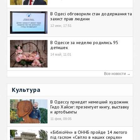
В Одесі обговорили стан додержання та
захист прав людини
12 июн, 17:51
В Одессе за неделю родились 95
детишек
14 май, 11:01
Все новости →
Культура
В Одессу приедет немецкий художник
Гидо Хайсиг: презентует книгу, выставку
и артобъекты
11 фев, 09:05
«БібліоНіч» в ОННБ пройде 14 лютого
під гаслом «Світло в наших серцях»