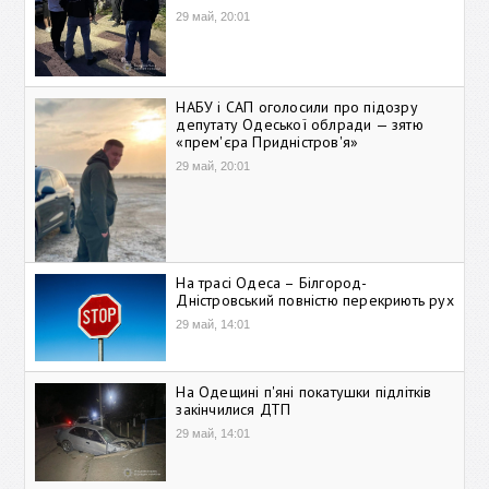
29 май, 20:01
НАБУ і САП оголосили про підозру
депутату Одеської облради — зятю
«прем'єра Придністров'я»
29 май, 20:01
На трасі Одеса – Білгород-
Дністровський повністю перекриють рух
29 май, 14:01
На Одещині п'яні покатушки підлітків
закінчилися ДТП
29 май, 14:01