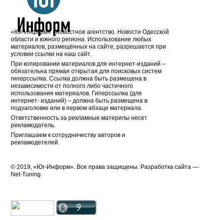
«Юг-Информ» - новостное агентство. Новости Одесской
области и южного региона. Использование любых
материалов, размещённых на сайте, разрешается при
условии ссылки на наш сайт.
При копировании материалов для интернет-изданий –
обязательна прямая открытая для поисковых систем
гиперссылка. Ссылка должна быть размещена в
независимости от полного либо частичного
использования материалов. Гиперссылка (для
интернет- изданий) – должна быть размещена в
подзаголовке или в первом абзаце материала.
Ответственность за рекламные материлы несет
рекламодатель.
Приглашаем к сотрудничеству авторов и
рекламодетелей.
© 2019, «Юг-Информ». Все права защищены. Разработка cайта —
Net-Tuning