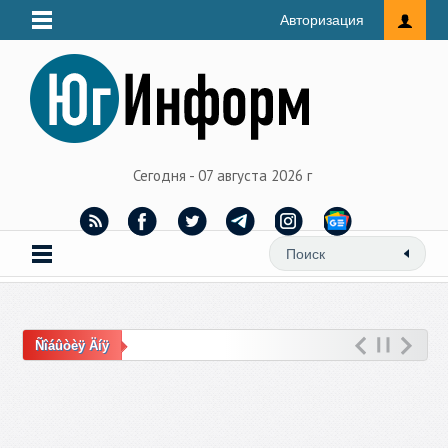
Авторизация
Сегодня - 07 августа 2026 г
Ñîáûòèÿ Äíÿ