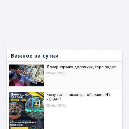
Важное за сутки
Долар стрімко дорожчає, євро падає
03 мар, 20:01
Чому тисячі школярів обирають НУ
«ОЮА»?
03 мар, 08:01