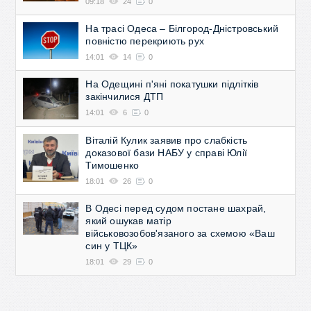
09:18
24
0
На трасі Одеса – Білгород-Дністровський
повністю перекриють рух
14:01
14
0
На Одещині п'яні покатушки підлітків
закінчилися ДТП
14:01
6
0
Віталій Кулик заявив про слабкість
доказової бази НАБУ у справі Юлії
Тимошенко
18:01
26
0
В Одесі перед судом постане шахрай,
який ошукав матір
військовозобов'язаного за схемою «Ваш
син у ТЦК»
18:01
29
0