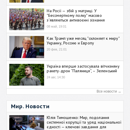
На Росії — збій у матриці. У
"Бессмертному полку" масово
зʼявляються антивоєнні зізнання
08 май, 19:01
Как Трамп уже месяц "склоняет к миру"
Украину, Россию и Европу
20 фев, 21:01
Україна вперше застосувала вітчизняну
ракету-дрон “Паляниця”, – Зеленський
24 авг, 14:30
Все новости →
Мир. Новости
Юлія Тимошенко: Мир, подолання
системної корупції та уряд національної
єдності — ключові завдання для