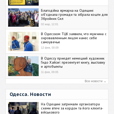
Благодійна ярмарка на Одещині
об’єднала громади та зібрала кошти для
Збройних Сил
02 мар, 12:01
В Одесском ТЦК заявили, что мужчина с
окровавленным лицом нанес себе
самоувечье
12 фев, 00:09
В Одессу приедет немецкий художник
Гидо Хайсиг: презентует книгу, выставку
и артобъекты
11 фев, 09:05
Все новости →
Одесса. Новости
На Одещині затримали організатора
схеми втечі за кордон та його клієнта-
військового