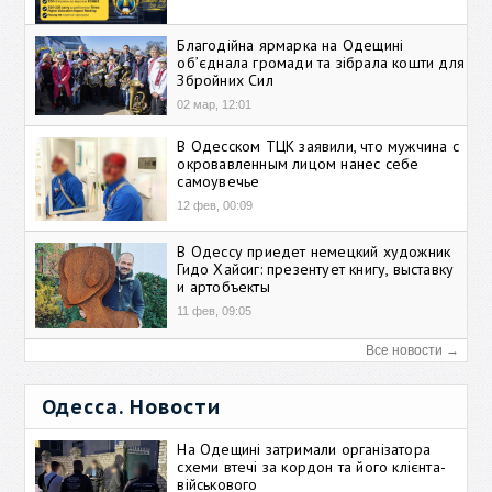
Благодійна ярмарка на Одещині
об’єднала громади та зібрала кошти для
Збройних Сил
02 мар, 12:01
В Одесском ТЦК заявили, что мужчина с
окровавленным лицом нанес себе
самоувечье
12 фев, 00:09
В Одессу приедет немецкий художник
Гидо Хайсиг: презентует книгу, выставку
и артобъекты
11 фев, 09:05
Все новости →
Одесса. Новости
На Одещині затримали організатора
схеми втечі за кордон та його клієнта-
військового