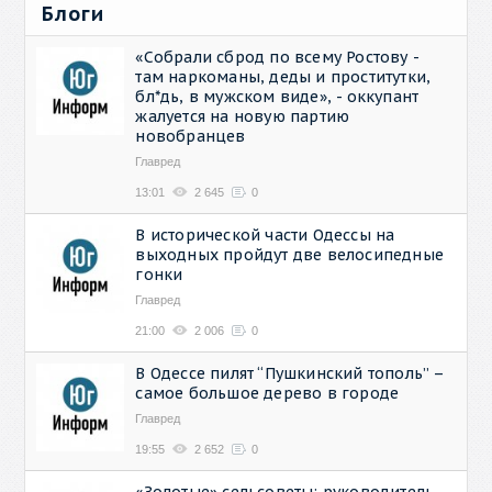
Блоги
«Собрали сброд по всему Ростову -
там наркоманы, деды и проститутки,
бл*дь, в мужском виде», - оккупант
жалуется на новую партию
новобранцев
Главред
13:01
2 645
0
В исторической части Одессы на
выходных пройдут две велосипедные
гонки
Главред
21:00
2 006
0
В Одессе пилят “Пушкинский тополь” –
самое большое дерево в городе
Главред
19:55
2 652
0
«Золотые» сельсоветы: руководитель