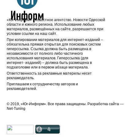
«Юг-Информ» - новостное агентство. Новости Одесской
области и южного региона. Использование любых
материалов, размещённых на сайте, разрешается при
условии ссылки на наш сайт.
При копировании материалов для интернет-изданий –
обязательна прямая открытая для поисковых систем
гиперссылка. Ссылка должна быть размещена в
независимости от полного либо частичного
использования материалов. Гиперссылка (для
интернет- изданий) – должна быть размещена в
подзаголовке или в первом абзаце материала.
Ответственность за рекламные материлы несет
рекламодатель.
Приглашаем к сотрудничеству авторов и
рекламодетелей.
© 2019, «Юг-Информ». Все права защищены. Разработка cайта —
Net-Tuning