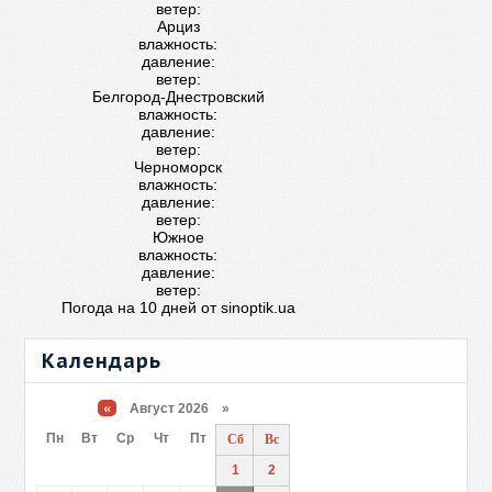
ветер:
Арциз
влажность:
давление:
ветер:
Белгород-Днестровский
влажность:
давление:
ветер:
Черноморск
влажность:
давление:
ветер:
Южное
влажность:
давление:
ветер:
Погода на 10 дней от
sinoptik.ua
Календарь
«
Август 2026 »
Пн
Вт
Ср
Чт
Пт
Сб
Вс
1
2