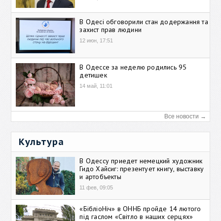
В Одесі обговорили стан додержання та
захист прав людини
12 июн, 17:51
В Одессе за неделю родились 95
детишек
14 май, 11:01
Все новости →
Культура
В Одессу приедет немецкий художник
Гидо Хайсиг: презентует книгу, выставку
и артобъекты
11 фев, 09:05
«БібліоНіч» в ОННБ пройде 14 лютого
під гаслом «Світло в наших серцях»