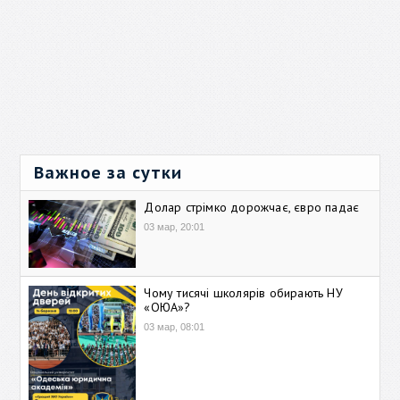
Важное за сутки
Долар стрімко дорожчає, євро падає
03 мар, 20:01
Чому тисячі школярів обирають НУ
«ОЮА»?
03 мар, 08:01