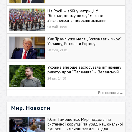
На Росії — збій у матриці. У
"Бессмертному полку" масово
зʼявляються антивоєнні зізнання
08 май, 19:01
Как Трамп уже месяц "склоняет к миру"
Украину, Россию и Европу
20 фев, 21:01
Україна вперше застосувала вітчизняну
ракету-дрон “Паляниця”, – Зеленський
24 авг, 14:30
Все новости →
Мир. Новости
Юлія Тимошенко: Мир, подолання
системної корупції та уряд національної
єдності — ключові завдання для