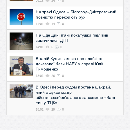
09:18
24
0
На трасі Одеса – Білгород-Дністровський
повністю перекриють рух
14:01
14
0
На Одещині п'яні покатушки підлітків
закінчилися ДТП
14:01
6
0
Віталій Кулик заявив про слабкість
доказової бази НАБУ у справі Юлії
Тимошенко
18:01
26
0
В Одесі перед судом постане шахрай,
який ошукав матір
військовозобов'язаного за схемою «Ваш
син у ТЦК»
18:01
29
0