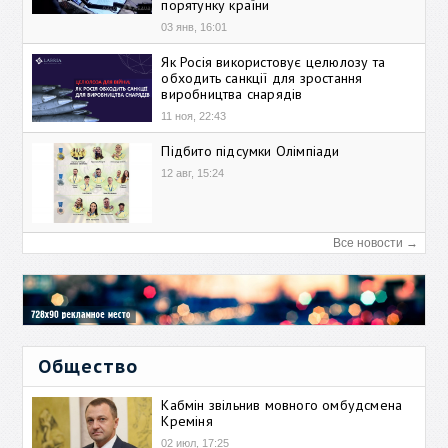
порятунку країни
03 янв, 16:01
Як Росія використовує целюлозу та
обходить санкції для зростання
виробництва снарядів
11 ноя, 22:43
Підбито підсумки Олімпіади
12 авг, 15:24
Все новости →
Общество
Кабмін звільнив мовного омбудсмена
Креміня
02 июл, 17:25