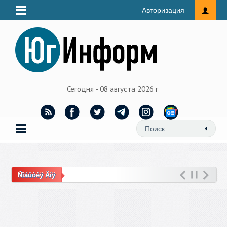
Авторизация
Сегодня - 08 августа 2026 г
Ñîáûòèÿ Äíÿ