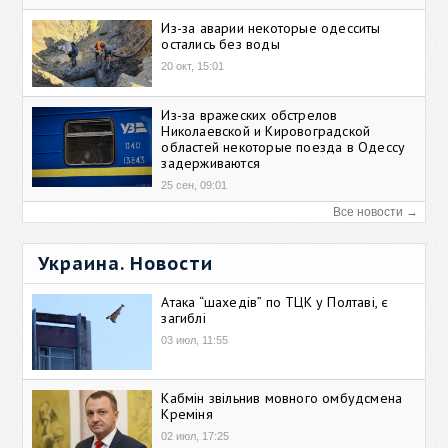
Из-за аварии некоторые одесситы
остались без воды
20 окт, 15:01
Из-за вражеских обстрелов
Николаевской и Кировоградской
областей некоторые поезда в Одессу
задерживаются
25 сен, 09:01
Все новости →
Украина. Новости
Атака “шахедів” по ТЦК у Полтаві, є
загиблі
03 июл, 11:55
Кабмін звільнив мовного омбудсмена
Креміня
02 июл, 17:25