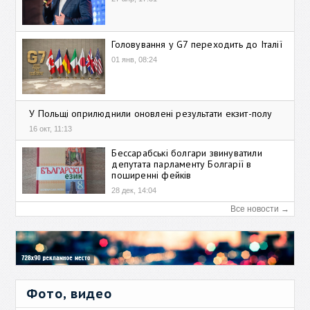
Головування у G7 переходить до Італії
01 янв, 08:24
У Польщі оприлюднили оновлені результати екзит-полу
16 окт, 11:13
Бессарабські болгари звинуватили
депутата парламенту Болгарії в
поширенні фейків
28 дек, 14:04
Все новости →
Фото, видео