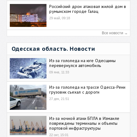
Российский дрон атаковал жилой дом в
румынском городе Галац
29 май, 09:18
Все новости →
Одесская область. Новости
Из-за гололеда на юге Одесщины
перевернулся автомобиль
09 янв, 11:33
Из-за гололеда на трассе Одесса-Рени
грузовик съехал с дороги
27 дек, 21:51
Из-за ночной атаки БПЛА в Измаиле
повреждены терминалы и объекты
портовой инфраструктуры
22 окт, 15:01