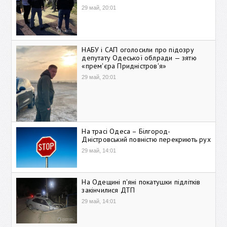
29 май, 20:01
НАБУ і САП оголосили про підозру
депутату Одеської облради — зятю
«прем'єра Придністров'я»
29 май, 20:01
На трасі Одеса – Білгород-
Дністровський повністю перекриють рух
29 май, 14:01
На Одещині п'яні покатушки підлітків
закінчилися ДТП
29 май, 14:01