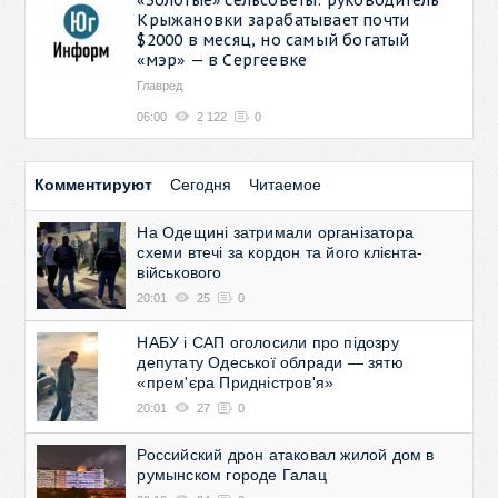
Крыжановки зарабатывает почти
$2000 в месяц, но самый богатый
«мэр» — в Сергеевке
Главред
06:00
2 122
0
Комментируют
Сегодня
Читаемое
На Одещині затримали організатора
схеми втечі за кордон та його клієнта-
військового
20:01
25
0
НАБУ і САП оголосили про підозру
депутату Одеської облради — зятю
«прем'єра Придністров'я»
20:01
27
0
Российский дрон атаковал жилой дом в
румынском городе Галац