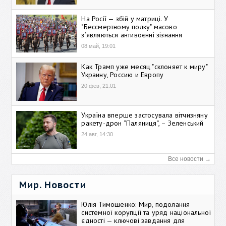
На Росії — збій у матриці. У
"Бессмертному полку" масово
зʼявляються антивоєнні зізнання
08 май, 19:01
Как Трамп уже месяц "склоняет к миру"
Украину, Россию и Европу
20 фев, 21:01
Україна вперше застосувала вітчизняну
ракету-дрон “Паляниця”, – Зеленський
24 авг, 14:30
Все новости →
Мир. Новости
Юлія Тимошенко: Мир, подолання
системної корупції та уряд національної
єдності — ключові завдання для