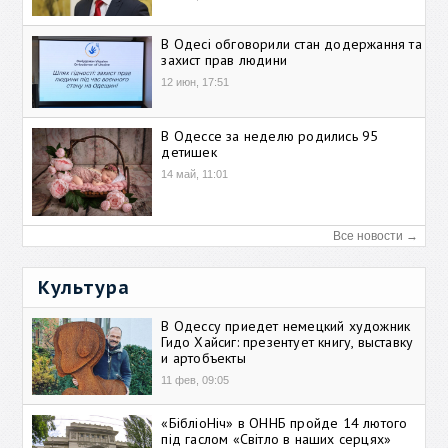
В Одесі обговорили стан додержання та
захист прав людини
12 июн, 17:51
В Одессе за неделю родились 95
детишек
14 май, 11:01
Все новости →
Культура
В Одессу приедет немецкий художник
Гидо Хайсиг: презентует книгу, выставку
и артобъекты
11 фев, 09:05
«БібліоНіч» в ОННБ пройде 14 лютого
під гаслом «Світло в наших серцях»