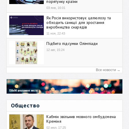
порятунку країни
03 янв, 16:01
Як Росія використовує целюлозу та
обходить санкції для зростання
виробництва снарядів
11 ноя, 22:43
Підбито підсумки Олімпіади
12 авг, 15:24
Все новости →
Общество
Кабмін звільнив мовного омбудсмена
Креміня
02 июл, 17:25