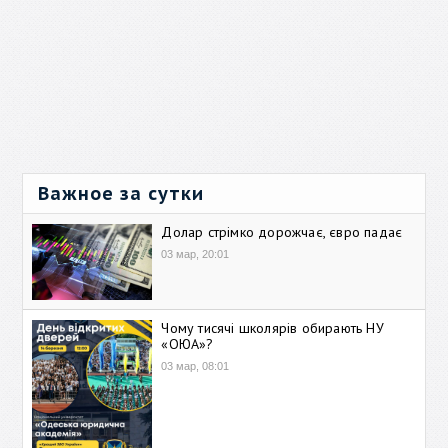
Важное за сутки
Долар стрімко дорожчає, євро падає
03 мар, 20:01
Чому тисячі школярів обирають НУ
«ОЮА»?
03 мар, 08:01