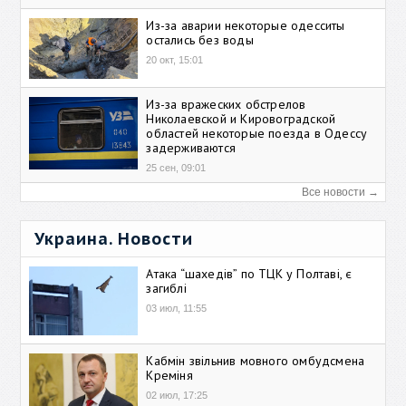
Из-за аварии некоторые одесситы
остались без воды
20 окт, 15:01
Из-за вражеских обстрелов
Николаевской и Кировоградской
областей некоторые поезда в Одессу
задерживаются
25 сен, 09:01
Все новости →
Украина. Новости
Атака “шахедів” по ТЦК у Полтаві, є
загиблі
03 июл, 11:55
Кабмін звільнив мовного омбудсмена
Креміня
02 июл, 17:25