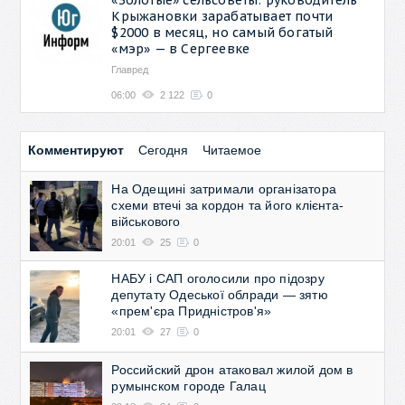
Крыжановки зарабатывает почти
$2000 в месяц, но самый богатый
«мэр» — в Сергеевке
Главред
06:00
2 122
0
Комментируют
Сегодня
Читаемое
На Одещині затримали організатора
схеми втечі за кордон та його клієнта-
військового
20:01
25
0
НАБУ і САП оголосили про підозру
депутату Одеської облради — зятю
«прем'єра Придністров'я»
20:01
27
0
Российский дрон атаковал жилой дом в
румынском городе Галац