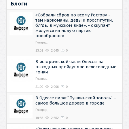
Блоги
«Собрали сброд по всему Ростову -
там наркоманы, деды и проститутки,
бл*дь, в мужском виде», - оккупант
жалуется на новую партию
новобранцев
Главред
13:01
2 645
0
В исторической части Одессы на
выходных пройдут две велосипедные
гонки
Главред
21:00
2 006
0
В Одессе пилят “Пушкинский тополь” –
самое большое дерево в городе
Главред
19:55
2 652
0
«Золотые» сельсоветы: руководитель