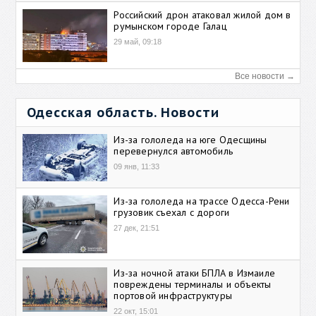
Российский дрон атаковал жилой дом в
румынском городе Галац
29 май, 09:18
Все новости →
Одесская область. Новости
Из-за гололеда на юге Одесщины
перевернулся автомобиль
09 янв, 11:33
Из-за гололеда на трассе Одесса-Рени
грузовик съехал с дороги
27 дек, 21:51
Из-за ночной атаки БПЛА в Измаиле
повреждены терминалы и объекты
портовой инфраструктуры
22 окт, 15:01