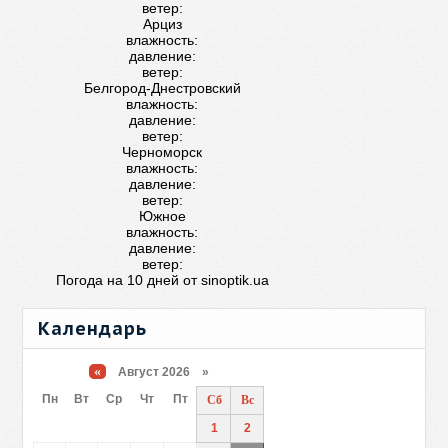
ветер:
Арциз
влажность:
давление:
ветер:
Белгород-Днестровский
влажность:
давление:
ветер:
Черноморск
влажность:
давление:
ветер:
Южное
влажность:
давление:
ветер:
Погода на 10 дней от
sinoptik.ua
Календарь
«
Август 2026 »
Пн
Вт
Ср
Чт
Пт
Сб
Вс
1
2