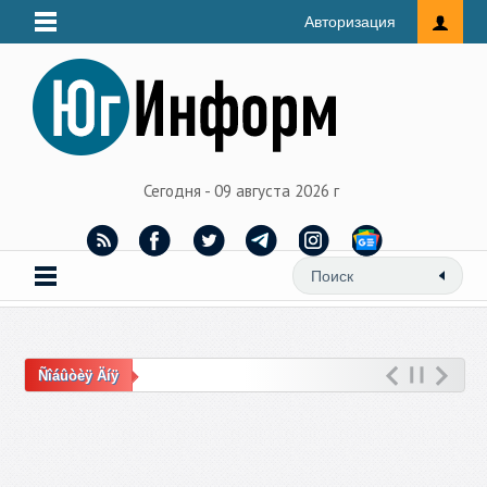
Авторизация
Сегодня - 09 августа 2026 г
Ñîáûòèÿ Äíÿ