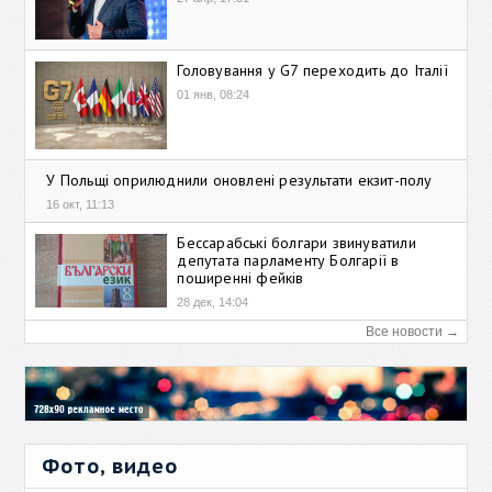
Головування у G7 переходить до Італії
01 янв, 08:24
У Польщі оприлюднили оновлені результати екзит-полу
16 окт, 11:13
Бессарабські болгари звинуватили
депутата парламенту Болгарії в
поширенні фейків
28 дек, 14:04
Все новости →
Фото, видео