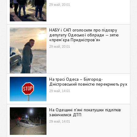
29 май, 20:01
НАБУ і САП оголосили про підозру
депутату Одеської облради — зятю
«прем'єра Придністров'я»
29 май, 20:01
На трасі Одеса – Білгород-
Дністровський повністю перекриють рух
29 май, 14:01
На Одещині п'яні покатушки підлітків
закінчилися ДТП
29 май, 14:01