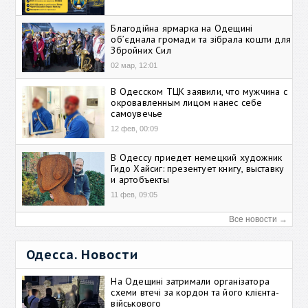
Благодійна ярмарка на Одещині
об’єднала громади та зібрала кошти для
Збройних Сил
02 мар, 12:01
В Одесском ТЦК заявили, что мужчина с
окровавленным лицом нанес себе
самоувечье
12 фев, 00:09
В Одессу приедет немецкий художник
Гидо Хайсиг: презентует книгу, выставку
и артобъекты
11 фев, 09:05
Все новости →
Одесса. Новости
На Одещині затримали організатора
схеми втечі за кордон та його клієнта-
військового