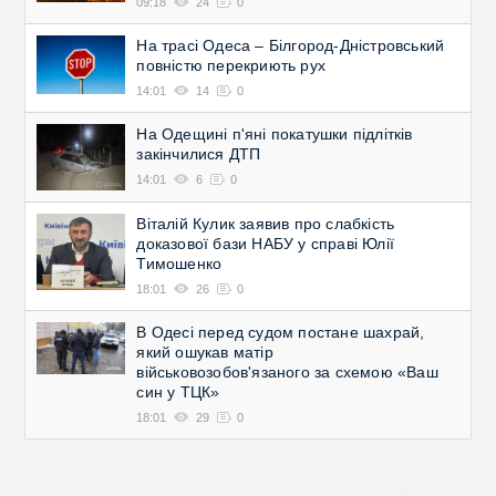
09:18
24
0
На трасі Одеса – Білгород-Дністровський
повністю перекриють рух
14:01
14
0
На Одещині п'яні покатушки підлітків
закінчилися ДТП
14:01
6
0
Віталій Кулик заявив про слабкість
доказової бази НАБУ у справі Юлії
Тимошенко
18:01
26
0
В Одесі перед судом постане шахрай,
який ошукав матір
військовозобов'язаного за схемою «Ваш
син у ТЦК»
18:01
29
0