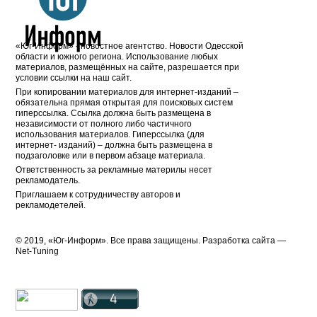
«Юг-Информ» - новостное агентство. Новости Одесской
области и южного региона. Использование любых
материалов, размещённых на сайте, разрешается при
условии ссылки на наш сайт.
При копировании материалов для интернет-изданий –
обязательна прямая открытая для поисковых систем
гиперссылка. Ссылка должна быть размещена в
независимости от полного либо частичного
использования материалов. Гиперссылка (для
интернет- изданий) – должна быть размещена в
подзаголовке или в первом абзаце материала.
Ответственность за рекламные материлы несет
рекламодатель.
Приглашаем к сотрудничеству авторов и
рекламодетелей.
© 2019, «Юг-Информ». Все права защищены. Разработка cайта —
Net-Tuning