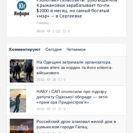
Крыжановки зарабатывает почти
$2000 в месяц, но самый богатый
«мэр» — в Сергеевке
Главред
06:00
2 122
0
Комментируют
Сегодня
Читаемое
На Одещині затримали організатора
схеми втечі за кордон та його клієнта-
військового
20:01
25
0
НАБУ і САП оголосили про підозру
депутату Одеської облради — зятю
«прем'єра Придністров'я»
20:01
27
0
Российский дрон атаковал жилой дом в
румынском городе Галац