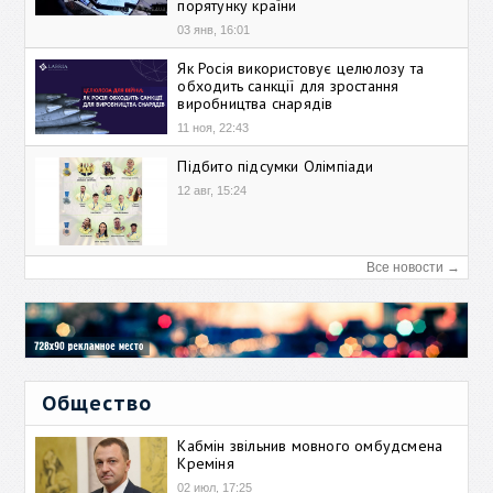
порятунку країни
03 янв, 16:01
Як Росія використовує целюлозу та
обходить санкції для зростання
виробництва снарядів
11 ноя, 22:43
Підбито підсумки Олімпіади
12 авг, 15:24
Все новости →
Общество
Кабмін звільнив мовного омбудсмена
Креміня
02 июл, 17:25