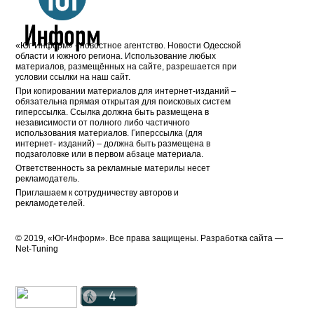
«Юг-Информ» - новостное агентство. Новости Одесской
области и южного региона. Использование любых
материалов, размещённых на сайте, разрешается при
условии ссылки на наш сайт.
При копировании материалов для интернет-изданий –
обязательна прямая открытая для поисковых систем
гиперссылка. Ссылка должна быть размещена в
независимости от полного либо частичного
использования материалов. Гиперссылка (для
интернет- изданий) – должна быть размещена в
подзаголовке или в первом абзаце материала.
Ответственность за рекламные материлы несет
рекламодатель.
Приглашаем к сотрудничеству авторов и
рекламодетелей.
© 2019, «Юг-Информ». Все права защищены. Разработка cайта —
Net-Tuning