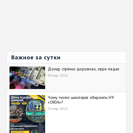
Важное за сутки
Долар стрімко дорожчає, євро падає
03 мар, 20:01
Чому тисячі школярів обирають НУ
«ОЮА»?
03 мар, 08:01