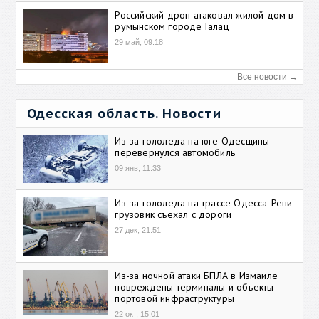
Российский дрон атаковал жилой дом в
румынском городе Галац
29 май, 09:18
Все новости →
Одесская область. Новости
Из-за гололеда на юге Одесщины
перевернулся автомобиль
09 янв, 11:33
Из-за гололеда на трассе Одесса-Рени
грузовик съехал с дороги
27 дек, 21:51
Из-за ночной атаки БПЛА в Измаиле
повреждены терминалы и объекты
портовой инфраструктуры
22 окт, 15:01