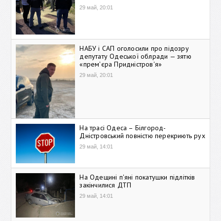
29 май, 20:01
НАБУ і САП оголосили про підозру
депутату Одеської облради — зятю
«прем'єра Придністров'я»
29 май, 20:01
На трасі Одеса – Білгород-
Дністровський повністю перекриють рух
29 май, 14:01
На Одещині п'яні покатушки підлітків
закінчилися ДТП
29 май, 14:01