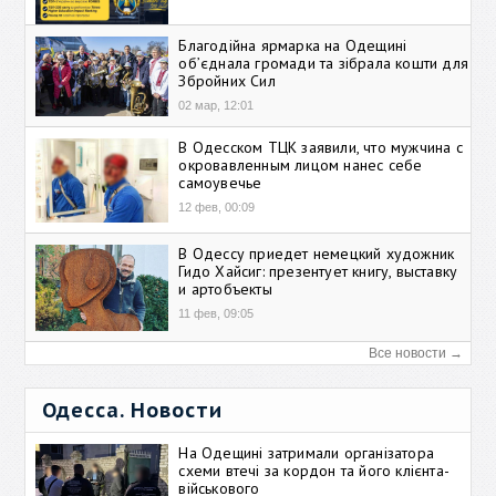
Благодійна ярмарка на Одещині
об’єднала громади та зібрала кошти для
Збройних Сил
02 мар, 12:01
В Одесском ТЦК заявили, что мужчина с
окровавленным лицом нанес себе
самоувечье
12 фев, 00:09
В Одессу приедет немецкий художник
Гидо Хайсиг: презентует книгу, выставку
и артобъекты
11 фев, 09:05
Все новости →
Одесса. Новости
На Одещині затримали організатора
схеми втечі за кордон та його клієнта-
військового