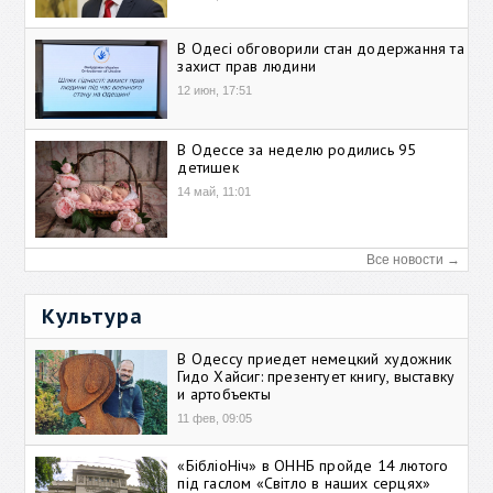
В Одесі обговорили стан додержання та
захист прав людини
12 июн, 17:51
В Одессе за неделю родились 95
детишек
14 май, 11:01
Все новости →
Культура
В Одессу приедет немецкий художник
Гидо Хайсиг: презентует книгу, выставку
и артобъекты
11 фев, 09:05
«БібліоНіч» в ОННБ пройде 14 лютого
під гаслом «Світло в наших серцях»