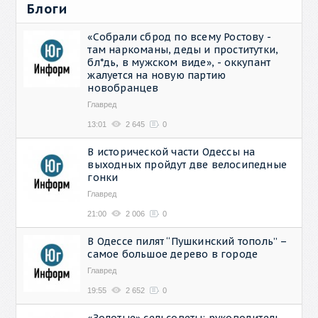
Блоги
«Собрали сброд по всему Ростову -
там наркоманы, деды и проститутки,
бл*дь, в мужском виде», - оккупант
жалуется на новую партию
новобранцев
Главред
13:01
2 645
0
В исторической части Одессы на
выходных пройдут две велосипедные
гонки
Главред
21:00
2 006
0
В Одессе пилят “Пушкинский тополь” –
самое большое дерево в городе
Главред
19:55
2 652
0
«Золотые» сельсоветы: руководитель