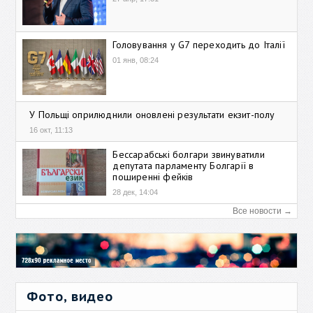
Головування у G7 переходить до Італії
01 янв, 08:24
У Польщі оприлюднили оновлені результати екзит-полу
16 окт, 11:13
Бессарабські болгари звинуватили
депутата парламенту Болгарії в
поширенні фейків
28 дек, 14:04
Все новости →
Фото, видео