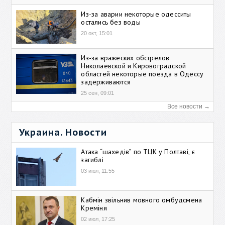
Из-за аварии некоторые одесситы
остались без воды
20 окт, 15:01
Из-за вражеских обстрелов
Николаевской и Кировоградской
областей некоторые поезда в Одессу
задерживаются
25 сен, 09:01
Все новости →
Украина. Новости
Атака “шахедів” по ТЦК у Полтаві, є
загиблі
03 июл, 11:55
Кабмін звільнив мовного омбудсмена
Креміня
02 июл, 17:25