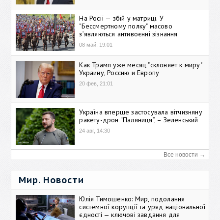
На Росії — збій у матриці. У
"Бессмертному полку" масово
зʼявляються антивоєнні зізнання
08 май, 19:01
Как Трамп уже месяц "склоняет к миру"
Украину, Россию и Европу
20 фев, 21:01
Україна вперше застосувала вітчизняну
ракету-дрон “Паляниця”, – Зеленський
24 авг, 14:30
Все новости →
Мир. Новости
Юлія Тимошенко: Мир, подолання
системної корупції та уряд національної
єдності — ключові завдання для