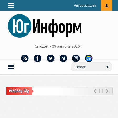
Авторизация
Сегодня - 09 августа 2026 г
Ñîáûòèÿ Äíÿ