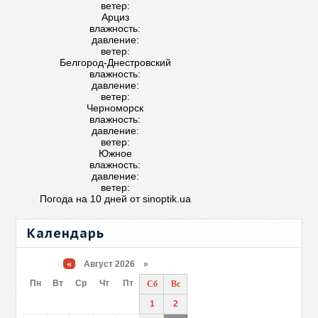
ветер:
Арциз
влажность:
давление:
ветер:
Белгород-Днестровский
влажность:
давление:
ветер:
Черноморск
влажность:
давление:
ветер:
Южное
влажность:
давление:
ветер:
Погода на 10 дней от
sinoptik.ua
Календарь
«
Август 2026 »
Пн
Вт
Ср
Чт
Пт
Сб
Вс
1
2