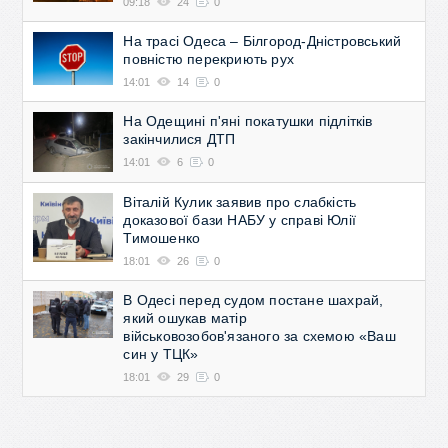
09:18
24
0
На трасі Одеса – Білгород-Дністровський
повністю перекриють рух
14:01
14
0
На Одещині п'яні покатушки підлітків
закінчилися ДТП
14:01
6
0
Віталій Кулик заявив про слабкість
доказової бази НАБУ у справі Юлії
Тимошенко
18:01
26
0
В Одесі перед судом постане шахрай,
який ошукав матір
військовозобов'язаного за схемою «Ваш
син у ТЦК»
18:01
29
0