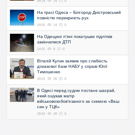
09:18
24
0
На трасі Одеса – Білгород-Дністровський
повністю перекриють рух
14:01
14
0
На Одещині п'яні покатушки підлітків
закінчилися ДТП
14:01
6
0
Віталій Кулик заявив про слабкість
доказової бази НАБУ у справі Юлії
Тимошенко
18:01
26
0
В Одесі перед судом постане шахрай,
який ошукав матір
військовозобов'язаного за схемою «Ваш
син у ТЦК»
18:01
29
0