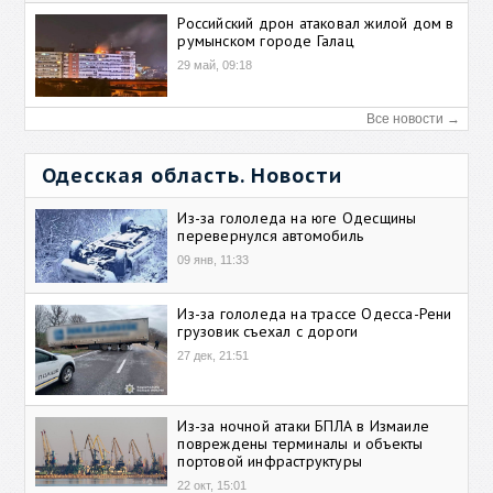
Российский дрон атаковал жилой дом в
румынском городе Галац
29 май, 09:18
Все новости →
Одесская область. Новости
Из-за гололеда на юге Одесщины
перевернулся автомобиль
09 янв, 11:33
Из-за гололеда на трассе Одесса-Рени
грузовик съехал с дороги
27 дек, 21:51
Из-за ночной атаки БПЛА в Измаиле
повреждены терминалы и объекты
портовой инфраструктуры
22 окт, 15:01