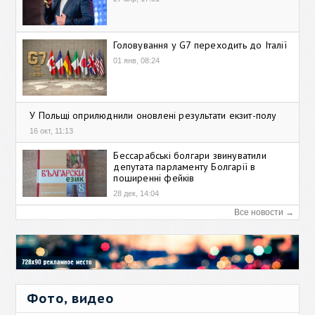
Головування у G7 переходить до Італії
01 янв, 08:24
У Польщі оприлюднили оновлені результати екзит-полу
16 окт, 11:13
Бессарабські болгари звинуватили
депутата парламенту Болгарії в
поширенні фейків
28 дек, 14:04
Все новости →
Фото, видео