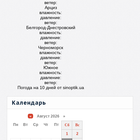
ветер:
Арциз
влажность:
давление:
ветер:
Белгород-Днестровский
влажность:
давление:
ветер:
Черноморск
влажность:
давление:
ветер:
Южное
влажность:
давление:
ветер:
Погода на 10 дней от
sinoptik.ua
Календарь
«
Август 2026 »
Пн
Вт
Ср
Чт
Пт
Сб
Вс
1
2