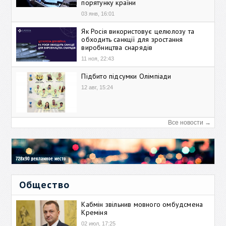
порятунку країни
03 янв, 16:01
Як Росія використовує целюлозу та
обходить санкції для зростання
виробництва снарядів
11 ноя, 22:43
Підбито підсумки Олімпіади
12 авг, 15:24
Все новости →
Общество
Кабмін звільнив мовного омбудсмена
Креміня
02 июл, 17:25