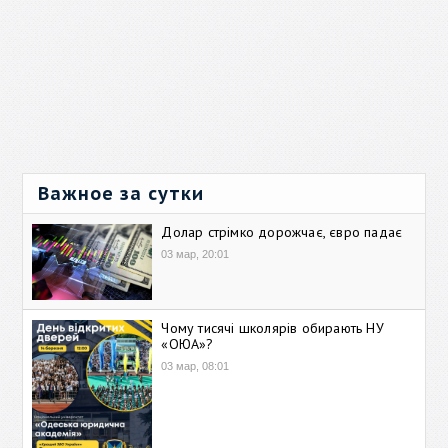
Важное за сутки
Долар стрімко дорожчає, євро падає
03 мар, 20:01
Чому тисячі школярів обирають НУ
«ОЮА»?
03 мар, 08:01