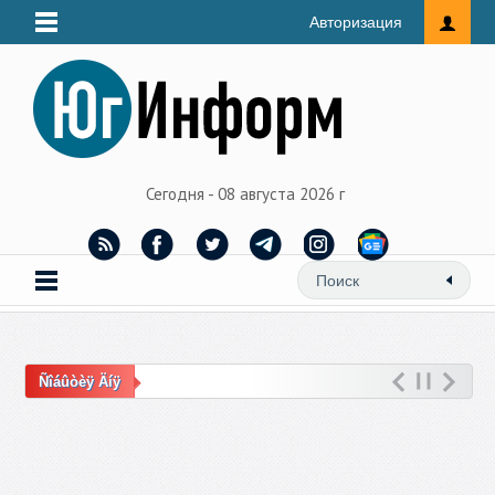
Авторизация
Сегодня - 08 августа 2026 г
Ñîáûòèÿ Äíÿ