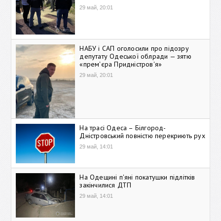
29 май, 20:01
НАБУ і САП оголосили про підозру
депутату Одеської облради — зятю
«прем'єра Придністров'я»
29 май, 20:01
На трасі Одеса – Білгород-
Дністровський повністю перекриють рух
29 май, 14:01
На Одещині п'яні покатушки підлітків
закінчилися ДТП
29 май, 14:01