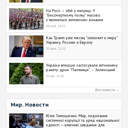
На Росії — збій у матриці. У
"Бессмертному полку" масово
зʼявляються антивоєнні зізнання
08 май, 19:01
Как Трамп уже месяц "склоняет к миру"
Украину, Россию и Европу
20 фев, 21:01
Україна вперше застосувала вітчизняну
ракету-дрон “Паляниця”, – Зеленський
24 авг, 14:30
Все новости →
Мир. Новости
Юлія Тимошенко: Мир, подолання
системної корупції та уряд національної
єдності — ключові завдання для