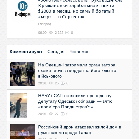
Крыжановки зарабатывает почти
$2000 в месяц, но самый богатый
«мэр» — в Сергеевке
Главред
06:00
2 122
0
Комментируют
Сегодня
Читаемое
На Одещині затримали організатора
схеми втечі за кордон та його клієнта-
військового
20:01
25
0
НАБУ і САП оголосили про підозру
депутату Одеської облради — зятю
«прем'єра Придністров'я»
20:01
27
0
Российский дрон атаковал жилой дом в
румынском городе Галац