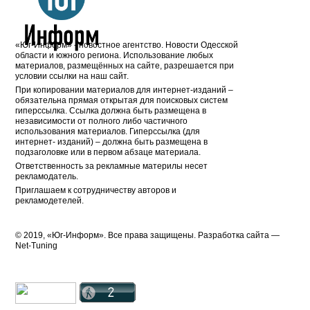
«Юг-Информ» - новостное агентство. Новости Одесской
области и южного региона. Использование любых
материалов, размещённых на сайте, разрешается при
условии ссылки на наш сайт.
При копировании материалов для интернет-изданий –
обязательна прямая открытая для поисковых систем
гиперссылка. Ссылка должна быть размещена в
независимости от полного либо частичного
использования материалов. Гиперссылка (для
интернет- изданий) – должна быть размещена в
подзаголовке или в первом абзаце материала.
Ответственность за рекламные материлы несет
рекламодатель.
Приглашаем к сотрудничеству авторов и
рекламодетелей.
© 2019, «Юг-Информ». Все права защищены. Разработка cайта —
Net-Tuning