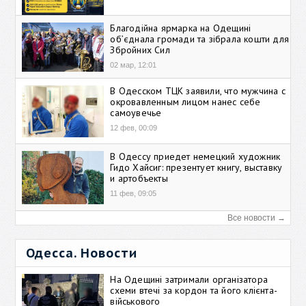
Благодійна ярмарка на Одещині
об’єднала громади та зібрала кошти для
Збройних Сил
02 мар, 12:01
В Одесском ТЦК заявили, что мужчина с
окровавленным лицом нанес себе
самоувечье
12 фев, 00:09
В Одессу приедет немецкий художник
Гидо Хайсиг: презентует книгу, выставку
и артобъекты
11 фев, 09:05
Все новости →
Одесса. Новости
На Одещині затримали організатора
схеми втечі за кордон та його клієнта-
військового