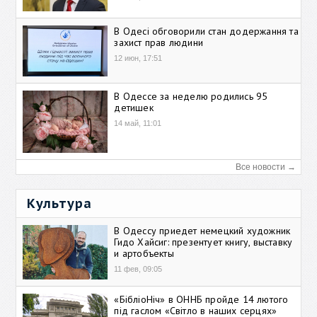
В Одесі обговорили стан додержання та
захист прав людини
12 июн, 17:51
В Одессе за неделю родились 95
детишек
14 май, 11:01
Все новости →
Культура
В Одессу приедет немецкий художник
Гидо Хайсиг: презентует книгу, выставку
и артобъекты
11 фев, 09:05
«БібліоНіч» в ОННБ пройде 14 лютого
під гаслом «Світло в наших серцях»