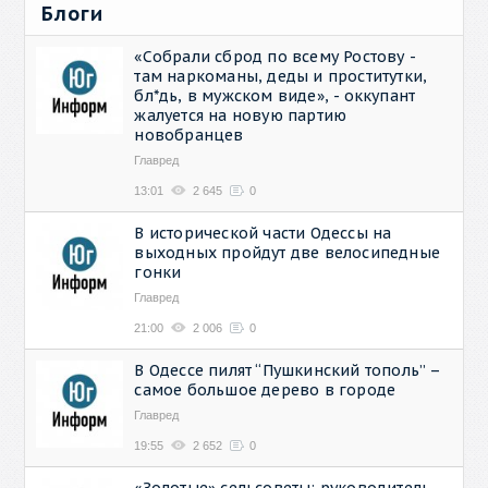
Блоги
«Собрали сброд по всему Ростову -
там наркоманы, деды и проститутки,
бл*дь, в мужском виде», - оккупант
жалуется на новую партию
новобранцев
Главред
13:01
2 645
0
В исторической части Одессы на
выходных пройдут две велосипедные
гонки
Главред
21:00
2 006
0
В Одессе пилят “Пушкинский тополь” –
самое большое дерево в городе
Главред
19:55
2 652
0
«Золотые» сельсоветы: руководитель