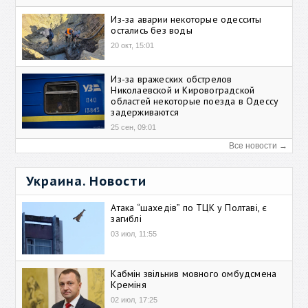
Из-за аварии некоторые одесситы
остались без воды
20 окт, 15:01
Из-за вражеских обстрелов
Николаевской и Кировоградской
областей некоторые поезда в Одессу
задерживаются
25 сен, 09:01
Все новости →
Украина. Новости
Атака “шахедів” по ТЦК у Полтаві, є
загиблі
03 июл, 11:55
Кабмін звільнив мовного омбудсмена
Креміня
02 июл, 17:25