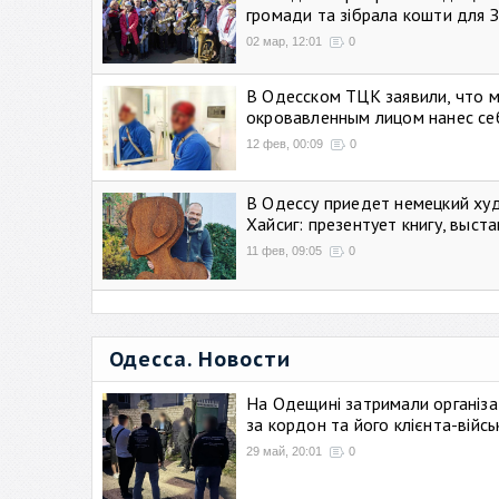
громади та зібрала кошти для 
02 мар, 12:01
0
В Одесском ТЦК заявили, что 
окровавленным лицом нанес се
12 фев, 00:09
0
В Одессу приедет немецкий ху
Хайсиг: презентует книгу, выст
11 фев, 09:05
0
Одесса. Новости
На Одещині затримали організа
за кордон та його клієнта-війс
29 май, 20:01
0