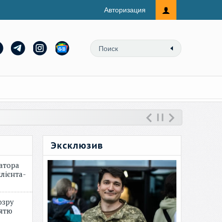
Авторизация
Эксклюзив
атора
лієнта-
озру
зятю