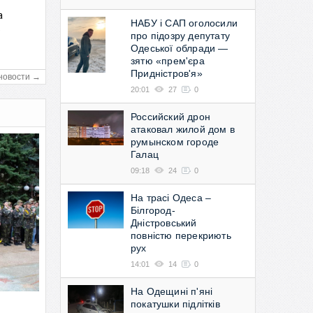
а
НАБУ і САП оголосили
в
про підозру депутату
Одеської облради —
зятю «прем'єра
Придністров'я»
новости →
20:01
27
0
Российский дрон
атаковал жилой дом в
румынском городе
Галац
09:18
24
0
На трасі Одеса –
Білгород-
Дністровський
повністю перекриють
рух
14:01
14
0
На Одещині п'яні
покатушки підлітків