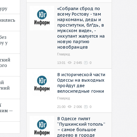
туру
«Собрали сброд по
всему Ростову - там
наркоманы, деды и
учились
проститутки, бл*дь, в
мужском виде», -
оккупант жалуется на
без
новую партию
ру у
новобранцев
Главред
нский
13:01
2 645
0
ого
»
В исторической части
Одессы на выходных
ий
пройдут две
етний
велосипедные гонки
Главред
ї
21:00
2 006
0
ним —
В Одессе пилят
“Пушкинский тополь”
– самое большое
дерево в городе