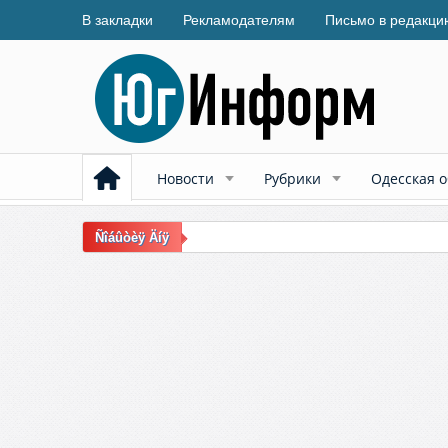
В закладки
Рекламодателям
Письмо в редакци
Новости
Рубрики
Одесская о
Ñîáûòèÿ Äíÿ