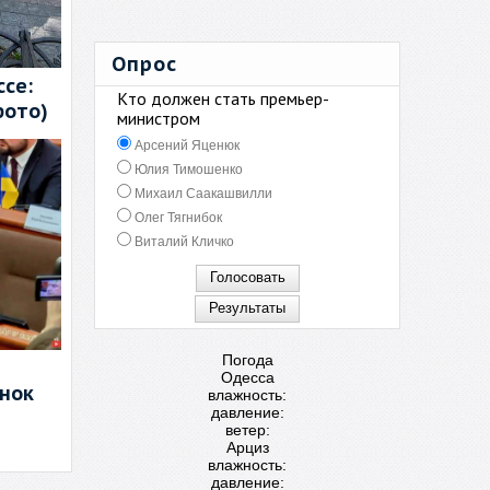
Опрос
се:
Кто должен стать премьер-
фото)
министром
Арсений Яценюк
Юлия Тимошенко
Михаил Саакашвилли
Олег Тягнибок
Виталий Кличко
Погода
Одесса
енок
влажность:
давление:
ветер:
Арциз
влажность:
давление: