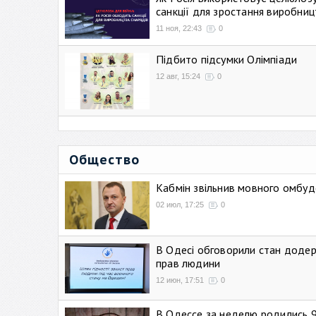
санкції для зростання виробниц
11 ноя, 22:43
0
Підбито підсумки Олімпіади
12 авг, 15:24
0
Общество
Кабмін звільнив мовного омбуд
02 июл, 17:25
0
В Одесі обговорили стан додер
прав людини
12 июн, 17:51
0
В Одессе за неделю родились 