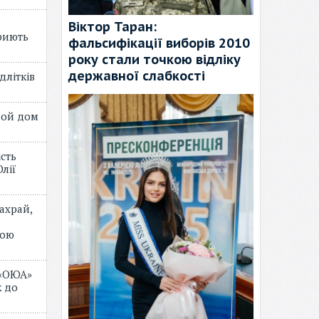
Віктор Таран:
риють
фальсифікації виборів 2010
року стали точкою відліку
державної слабкості
длітків
лой дом
ість
лії
ахрай,
мою
 «ОЮА»
 до