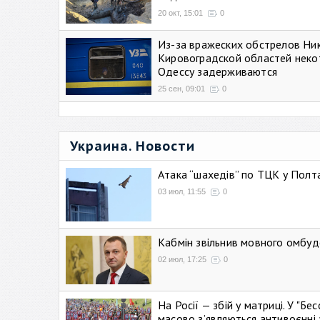
20 окт, 15:01
0
Из-за вражеских обстрелов Ни
Кировоградской областей неко
Одессу задерживаются
25 сен, 09:01
0
Украина. Новости
Атака “шахедів” по ТЦК у Полтав
03 июл, 11:55
0
Кабмін звільнив мовного омбуд
02 июл, 17:25
0
На Росії — збій у матриці. У "Б
масово зʼявляються антивоєнні 