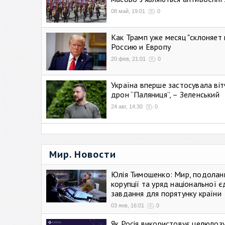
08 май, 19:01
0
Как Трамп уже месяц "склоняет 
Россию и Европу
20 фев, 21:01
0
Україна вперше застосувала віт
дрон “Паляниця”, – Зеленський
24 авг, 14:30
0
Мир. Новости
Юлія Тимошенко: Мир, подолан
корупції та уряд національної є
завдання для порятунку країни
03 янв, 16:01
0
Як Росія використовує целюлоз