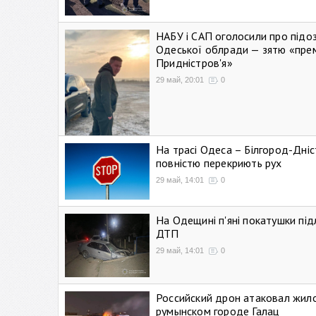
НАБУ і САП оголосили про підо
Одеської облради — зятю «пре
Придністров'я»
29 май, 20:01
0
На трасі Одеса – Білгород-Дні
повністю перекриють рух
29 май, 14:01
0
На Одещині п'яні покатушки підл
ДТП
29 май, 14:01
0
Российский дрон атаковал жил
румынском городе Галац