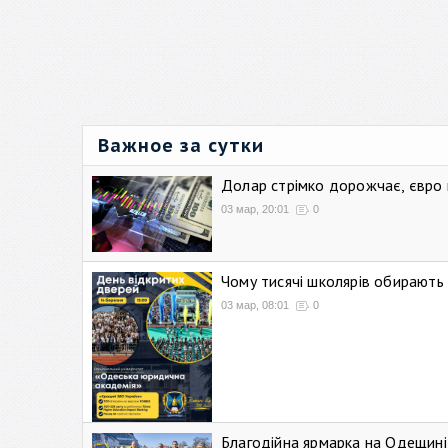
Важное за сутки
Долар стрімко дорожчає, євро
03 мар, 20:01
0
Чому тисячі школярів обирают
03 мар, 08:01
0
Благодійна ярмарка на Одещині