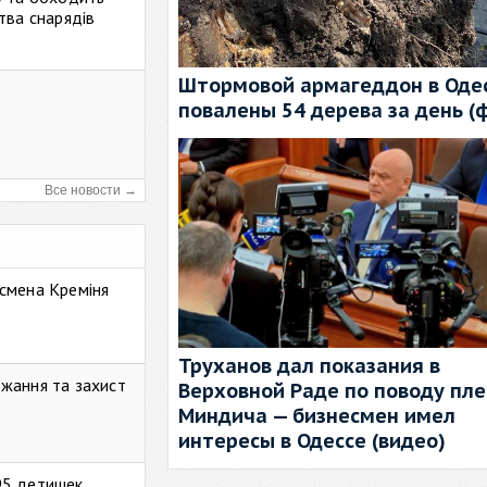
тва снарядів
Штормовой армагеддон в Одес
повалены 54 дерева за день (
Все новости →
смена Креміня
Труханов дал показания в
жання та захист
Верховной Раде по поводу пл
Миндича — бизнесмен имел
интересы в Одессе (видео)
95 детишек