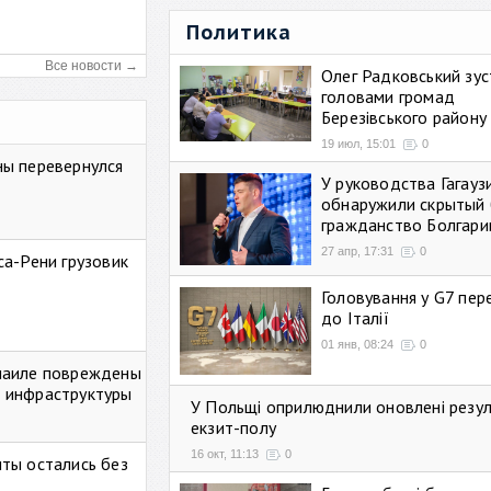
Политика
Все новости →
Олег Радковський зуст
головами громад
Березівського району
19 июл, 15:01
0
ны перевернулся
У руководства Гагауз
обнаружили скрытый 
гражданство Болгари
27 апр, 17:31
0
са-Рени грузовик
Головування у G7 пе
до Італії
01 янв, 08:24
0
маиле повреждены
 инфраструктуры
У Польщі оприлюднили оновлені резу
екзит-полу
16 окт, 11:13
0
ты остались без