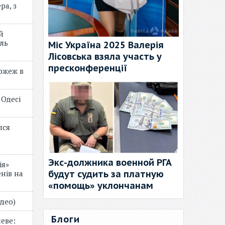
ра, з
й
ль
Міс Україна 2025 Валерія
Лісовська взяла участь у
пресконференції
пожеж в
 Одесі
лся
Экс-должника военной РГА
ія»
будут судить за платную
нів на
«помощь» уклончанам
відео)
Блоги
еве: