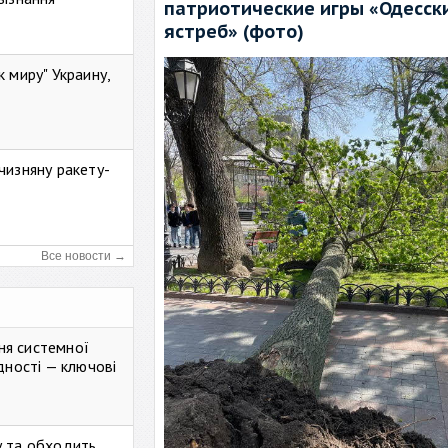
патриотические игры «Одесск
ястреб» (фото)
к миру" Украину,
чизняну ракету-
Все новости →
ня системної
дності — ключові
у та обходить