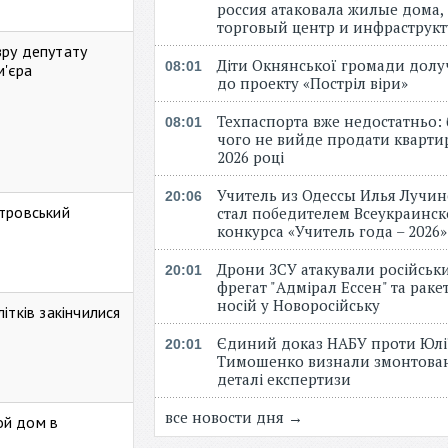
россия атаковала жилые дома,
торговый центр и инфраструк
зру депутату
Діти Окнянської громади дол
08:01
м'єра
до проекту «Постріл віри»
Техпаспорта вже недостатньо: 
08:01
чого не вийде продати кварти
2026 році
Учитель из Одессы Илья Лучи
20:06
стровський
стал победителем Всеукраинск
конкурса «Учитель года – 2026
Дрони ЗСУ атакували російськ
20:01
фрегат "Адмірал Ессен" та рак
носій у Новоросійську
ітків закінчилися
Єдиний доказ НАБУ проти Юлі
20:01
Тимошенко визнали змонтова
деталі експертизи
все новости дня →
ой дом в