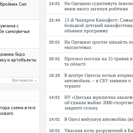
На Одещині судитимуть інжене
Збройних Сил
14:01
вини якого загинув робітник
13-й Чилдрен Кинофест: Самы
22:44
большой детский кинофестива
мужчина с
объявил программу
бе самоувечье
На Одещині зростає кількість 
20:01
екосистемах
дожник Гидо
Прогноз погоди на 25 травня в
20:01
авку и артобъекты
та області
В центре Одессы ночью взорва
18:29
автомобиль — в СБУ заявили о
Все новости →
теракте
НУ «Одеська юридична академ
14:01
об’єднала майже 2000 спортсме
тора схеми втечі
закритті сезону
ькового
В Одесі вибухнув автомобіль (
14:01
Ужасная ночь разрушений в Ки
10:01