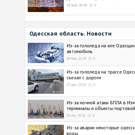
29 май, 09:18
0
Одесская область. Новости
Из-за гололеда на юге Одесщи
автомобиль
09 янв, 11:33
0
Из-за гололеда на трассе Одес
съехал с дороги
27 дек, 21:51
0
Из-за ночной атаки БПЛА в Из
терминалы и объекты портовой
22 окт, 15:01
0
Из-за аварии некоторые одесси
воды