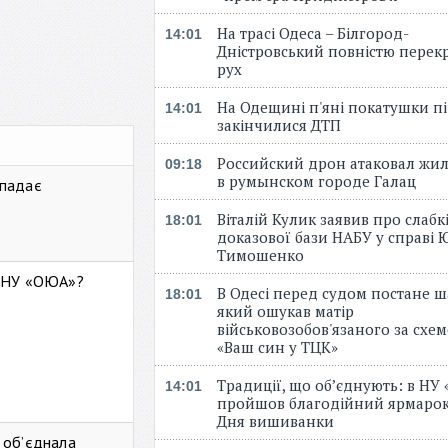
На трасі Одеса – Білгород-
14:01
Дністровський повністю перек
рух
На Одещині п'яні покатушки пі
14:01
закінчилися ДТП
Российский дрон атаковал жи
09:18
в румынском городе Галац
 падає
Віталій Кулик заявив про слабк
18:01
доказової бази НАБУ у справі Ю
Тимошенко
ь НУ «ОЮА»?
В Одесі перед судом постане ш
18:01
який ошукав матір
військовозобов'язаного за схе
«Ваш син у ТЦК»
Традиції, що об’єднують: в НУ
14:01
пройшов благодійний ярмарок
Дня вишиванки
 об’єднала