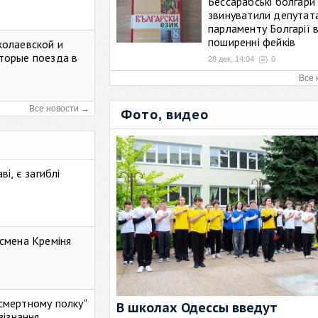
Бессарабські болгари
звинуватили депутат
парламенту Болгарії 
поширенні фейків
колаевской и
торые поезда в
28 дек, 14:04
0
Все 
Все новости →
Фото, видео
і, є загиблі
смена Креміня
ессмертному полку"
В школах Одессы введут
зізнання