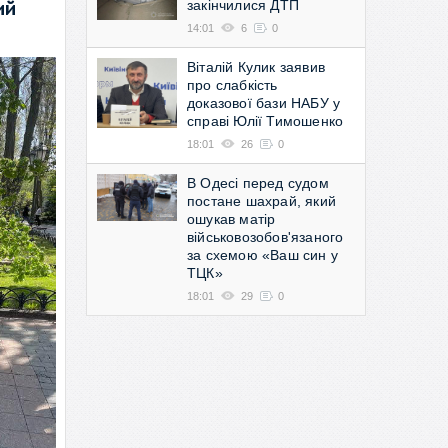
закінчилися ДТП
ий
14:01
6
0
Віталій Кулик заявив
про слабкість
доказової бази НАБУ у
справі Юлії Тимошенко
18:01
26
0
В Одесі перед судом
постане шахрай, який
ошукав матір
військовозобов'язаного
за схемою «Ваш син у
ТЦК»
18:01
29
0