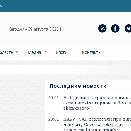
ю
Сегодня - 09 августа 2026 г
бласть
Медиа
Блоги
Контакты
Последние новости
На Одещині затримали організ
20:01
схеми втечі за кордон та його к
військового
НАБУ і САП оголосили про під
20:01
депутату Одеської облради — 
«прем'єра Придністров'я»