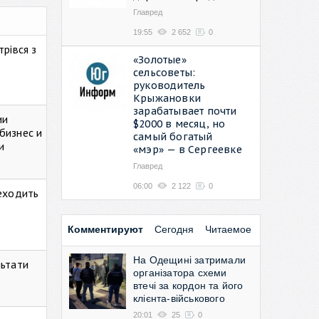
Главред
19:55
2 652
0
рівся з
«Золотые»
сельсоветы:
руководитель
Крыжановки
зарабатывает почти
ии
$2000 в месяц, но
бизнес и
самый богатый
и
«мэр» — в Сергеевке
Главред
06:00
2 122
0
реходить
Комментируют
Сегодня
Читаемое
На Одещині затримали
льтати
організатора схеми
втечі за кордон та його
клієнта-військового
20:01
25
0