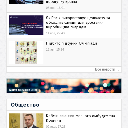
порятунку країни
03 янв, 16:01
Як Росія використовує целюлозу та
обходить санкції для зростання
виробництва снарядів
11 ноя, 22:43
Підбито підсумки Олімпіади
12 авг, 15:24
Все новости →
Общество
Кабмін звільнив мовного омбудсмена
Креміня
02 июл, 17:25