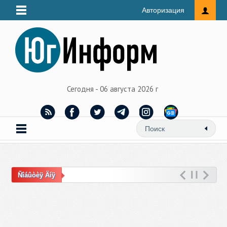
Авторизация
Сегодня - 06 августа 2026 г
Ñîáûòèÿ Äíÿ