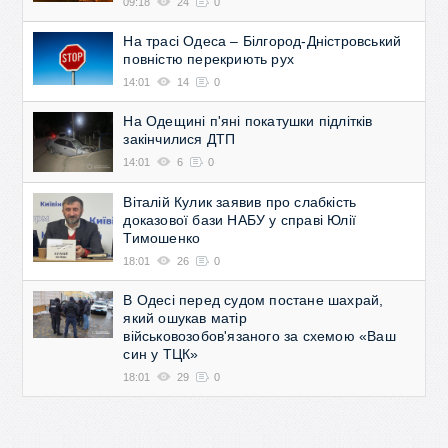
09:18
24
0
На трасі Одеса – Білгород-Дністровський
повністю перекриють рух
14:01
14
0
На Одещині п'яні покатушки підлітків
закінчилися ДТП
14:01
6
0
Віталій Кулик заявив про слабкість
доказової бази НАБУ у справі Юлії
Тимошенко
18:01
26
0
В Одесі перед судом постане шахрай,
який ошукав матір
військовозобов'язаного за схемою «Ваш
син у ТЦК»
18:01
29
0