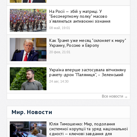
На Росії — збій у матриці. У
"Бессмертному полку" масово
зʼявляються антивоєнні зізнання
08 май, 19:01
Как Трамп уже месяц "склоняет к миру"
Украину, Россию и Европу
20 фев, 21:01
Україна вперше застосувала вітчизняну
ракету-дрон “Паляниця”, – Зеленський
24 авг, 14:30
Все новости →
Мир. Новости
Юлія Тимошенко: Мир, подолання
системної корупції та уряд національної
єдності — ключові завдання для