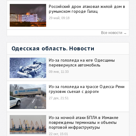
Российский дрон атаковал жилой дом в
румынском городе Галац
29 май, 09:18
Все новости →
Одесская область. Новости
Из-за гололеда на юге Одесщины
перевернулся автомобиль
09 янв, 11:33
Из-за гололеда на трассе Одесса-Рени
грузовик съехал с дороги
27 дек, 21:51
Из-за ночной атаки БПЛА в Измаиле
повреждены терминалы и объекты
портовой инфраструктуры
22 окт, 15:01