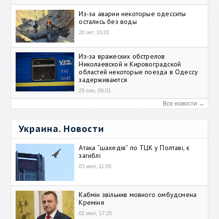
Из-за аварии некоторые одесситы
остались без воды
20 окт, 15:01
Из-за вражеских обстрелов
Николаевской и Кировоградской
областей некоторые поезда в Одессу
задерживаются
25 сен, 09:01
Все новости →
Украина. Новости
Атака “шахедів” по ТЦК у Полтаві, є
загиблі
03 июл, 11:55
Кабмін звільнив мовного омбудсмена
Креміня
02 июл, 17:25