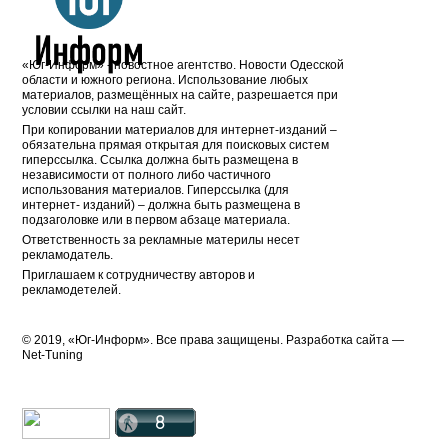
«Юг-Информ» - новостное агентство. Новости Одесской
области и южного региона. Использование любых
материалов, размещённых на сайте, разрешается при
условии ссылки на наш сайт.
При копировании материалов для интернет-изданий –
обязательна прямая открытая для поисковых систем
гиперссылка. Ссылка должна быть размещена в
независимости от полного либо частичного
использования материалов. Гиперссылка (для
интернет- изданий) – должна быть размещена в
подзаголовке или в первом абзаце материала.
Ответственность за рекламные материлы несет
рекламодатель.
Приглашаем к сотрудничеству авторов и
рекламодетелей.
© 2019, «Юг-Информ». Все права защищены. Разработка cайта —
Net-Tuning