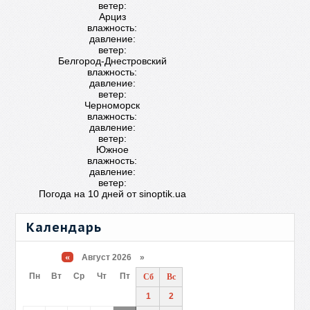
ветер:
Арциз
влажность:
давление:
ветер:
Белгород-Днестровский
влажность:
давление:
ветер:
Черноморск
влажность:
давление:
ветер:
Южное
влажность:
давление:
ветер:
Погода на 10 дней от
sinoptik.ua
Календарь
«
Август 2026 »
Пн
Вт
Ср
Чт
Пт
Сб
Вс
1
2