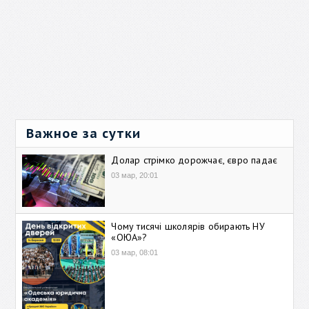
Важное за сутки
Долар стрімко дорожчає, євро падає
03 мар, 20:01
Чому тисячі школярів обирають НУ
«ОЮА»?
03 мар, 08:01