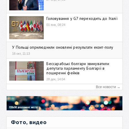
Головування у G7 переходить до Італії
01 янв, 08:24
У Польщі оприлюднили оновлені результати екзит-полу
16 окт, 11:13
Бессарабські болгари звинуватили
депутата парламенту Болгарії в
поширенні фейків
28 дек, 14:04
Все новости →
Фото, видео