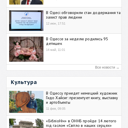
В Одесі обговорили стан додержання та
захист прав людини
12 июн, 17:51
В Одессе за неделю родились 95
детишек
14 май, 11:01
Все новости →
Культура
В Одессу приедет немецкий художник
Гидо Хайсиг: презентует книгу, выставку
и артобъекты
11 фев, 09:05
«БібліоНіч» в ОННБ пройде 14 лютого
під гаслом «Світло в наших серцях»