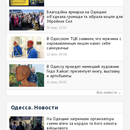
Благодійна ярмарка на Одещині
об’єднала громади та зібрала кошти для
Збройних Сил
02 мар, 12:01
В Одесском ТЦК заявили, что мужчина с
окровавленным лицом нанес себе
самоувечье
12 фев, 00:09
В Одессу приедет немецкий художник
Гидо Хайсиг: презентует книгу, выставку
и артобъекты
11 фев, 09:05
Все новости →
Одесса. Новости
На Одещині затримали організатора
схеми втечі за кордон та його клієнта-
військового