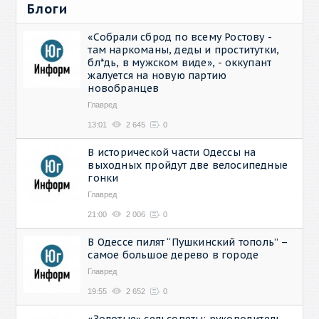
Блоги
«Собрали сброд по всему Ростову -
там наркоманы, деды и проститутки,
бл*дь, в мужском виде», - оккупант
жалуется на новую партию
новобранцев
Главред
13:01
2 645
0
В исторической части Одессы на
выходных пройдут две велосипедные
гонки
Главред
21:00
2 006
0
В Одессе пилят “Пушкинский тополь” –
самое большое дерево в городе
Главред
19:55
2 652
0
«Золотые» сельсоветы: руководитель