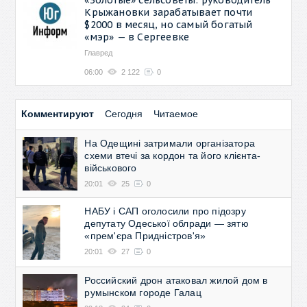
Крыжановки зарабатывает почти
$2000 в месяц, но самый богатый
«мэр» — в Сергеевке
Главред
06:00
2 122
0
Комментируют
Сегодня
Читаемое
На Одещині затримали організатора
схеми втечі за кордон та його клієнта-
військового
20:01
25
0
НАБУ і САП оголосили про підозру
депутату Одеської облради — зятю
«прем'єра Придністров'я»
20:01
27
0
Российский дрон атаковал жилой дом в
румынском городе Галац