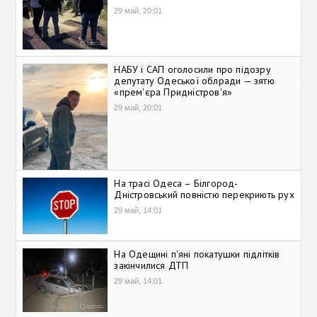
29 май, 20:01
НАБУ і САП оголосили про підозру
депутату Одеської облради — зятю
«прем'єра Придністров'я»
29 май, 20:01
На трасі Одеса – Білгород-
Дністровський повністю перекриють рух
29 май, 14:01
На Одещині п'яні покатушки підлітків
закінчилися ДТП
29 май, 14:01