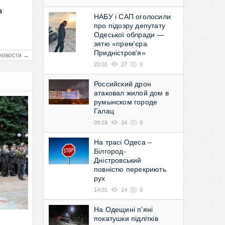
а
НАБУ і САП оголосили
в
про підозру депутату
Одеської облради —
зятю «прем'єра
Придністров'я»
новости →
20:01
27
0
Российский дрон
атаковал жилой дом в
румынском городе
Галац
09:18
24
0
На трасі Одеса –
Білгород-
Дністровський
повністю перекриють
рух
14:01
14
0
На Одещині п'яні
покатушки підлітків