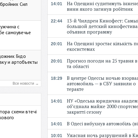
На Одещині судитимуть інжене
Збройних Сил
14:01
вини якого загинув робітник
13-й Чилдрен Кинофест: Самы
22:44
большой детский кинофестива
мужчина с
объявил программу
бе самоувечье
На Одещині зростає кількість 
20:01
екосистемах
дожник Гидо
Прогноз погоди на 25 травня в
20:01
авку и артобъекты
та області
В центре Одессы ночью взорва
18:29
автомобиль — в СБУ заявили о
Все новости →
теракте
НУ «Одеська юридична академ
14:01
об’єднала майже 2000 спортсме
тора схеми втечі
закритті сезону
ькового
В Одесі вибухнув автомобіль (
14:01
Ужасная ночь разрушений в Ки
10:01