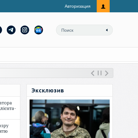
Авторизация
Эксклюзив
атора
лієнта-
озру
зятю