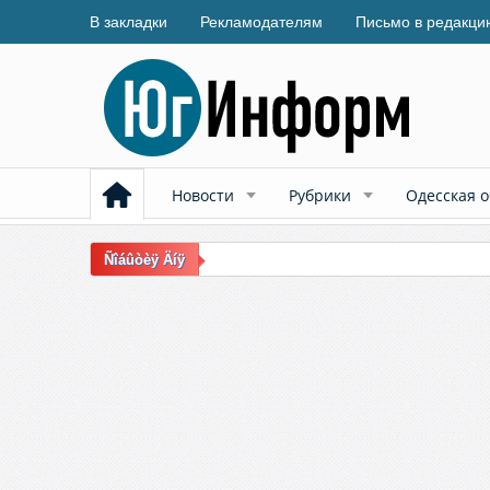
В закладки
Рекламодателям
Письмо в редакци
Новости
Рубрики
Одесская о
Ñîáûòèÿ Äíÿ