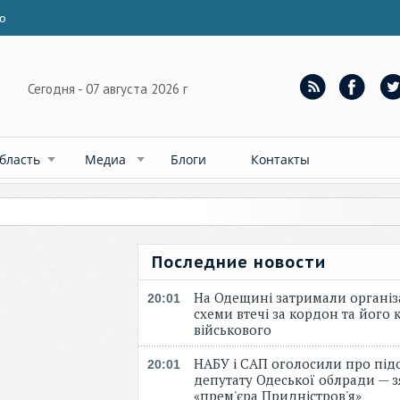
ю
Сегодня - 07 августа 2026 г
бласть
Медиа
Блоги
Контакты
Последние новости
На Одещині затримали організ
20:01
схеми втечі за кордон та його к
військового
НАБУ і САП оголосили про під
20:01
депутату Одеської облради — 
«прем'єра Придністров'я»