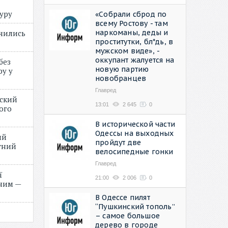
туру
«Собрали сброд по
всему Ростову - там
наркоманы, деды и
учились
проститутки, бл*дь, в
мужском виде», -
оккупант жалуется на
без
новую партию
ру у
новобранцев
Главред
нский
13:01
2 645
0
ого
»
В исторической части
Одессы на выходных
ий
пройдут две
етний
велосипедные гонки
Главред
ї
21:00
2 006
0
ним —
В Одессе пилят
“Пушкинский тополь”
– самое большое
дерево в городе