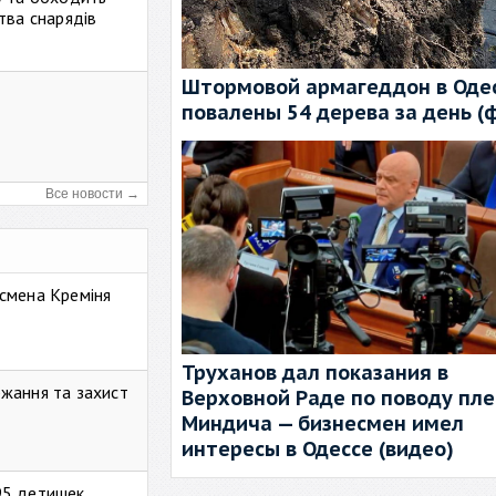
тва снарядів
Штормовой армагеддон в Одес
повалены 54 дерева за день (
Все новости →
смена Креміня
Труханов дал показания в
жання та захист
Верховной Раде по поводу пл
Миндича — бизнесмен имел
интересы в Одессе (видео)
95 детишек