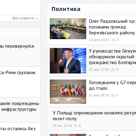
Политика
Все новости →
Олег Радковський зуст
головами громад
Березівського району
19 июл, 15:01
0
ны перевернулся
У руководства Гагауз
обнаружили скрытый 
гражданство Болгари
27 апр, 17:31
0
са-Рени грузовик
Головування у G7 пе
до Італії
01 янв, 08:24
0
маиле повреждены
 инфраструктуры
У Польщі оприлюднили оновлені резу
екзит-полу
16 окт, 11:13
0
ты остались без