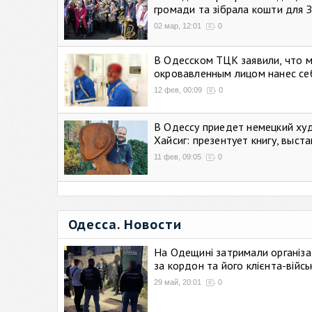
громади та зібрала кошти для 
02 мар, 12:01
0
В Одесском ТЦК заявили, что 
окровавленным лицом нанес се
12 фев, 00:09
0
В Одессу приедет немецкий ху
Хайсиг: презентует книгу, выст
11 фев, 09:05
0
Одесса. Новости
На Одещині затримали організа
за кордон та його клієнта-війс
29 май, 20:01
0