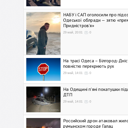
НАБУ і САП оголосили про підо
Одеської облради — зятю «пре
Придністров'я»
29 май, 20:01
0
На трасі Одеса – Білгород-Дні
повністю перекриють рух
29 май, 14:01
0
На Одещині п'яні покатушки підл
ДТП
29 май, 14:01
0
Российский дрон атаковал жил
румынском городе Галац