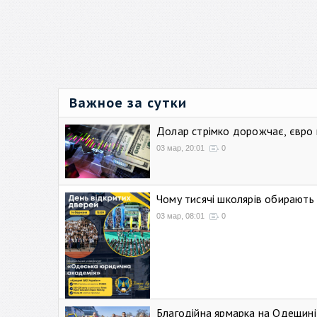
Важное за сутки
Долар стрімко дорожчає, євро
03 мар, 20:01
0
Чому тисячі школярів обирают
03 мар, 08:01
0
Благодійна ярмарка на Одещині