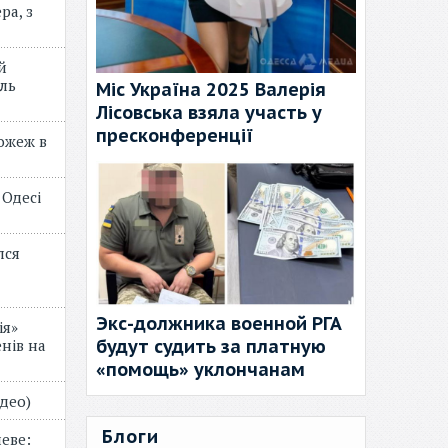
ра, з
й
ль
Міс Україна 2025 Валерія
Лісовська взяла участь у
пресконференції
пожеж в
 Одесі
лся
Экс-должника военной РГА
ія»
будут судить за платную
нів на
«помощь» уклончанам
відео)
Блоги
еве: