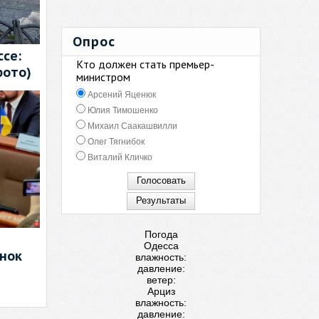
Опрос
се:
Кто должен стать премьер-
фото)
министром
Арсений Яценюк
Юлия Тимошенко
Михаил Саакашвилли
Олег Тягнибок
Виталий Кличко
Погода
Одесса
енок
влажность:
давление:
ветер:
Арциз
влажность:
давление: