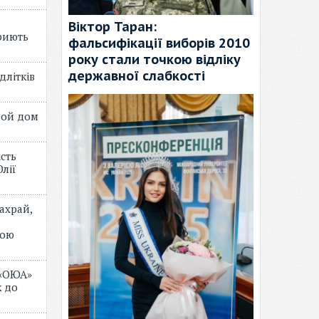
Віктор Таран:
риють
фальсифікації виборів 2010
року стали точкою відліку
державної слабкості
длітків
лой дом
ість
лії
ахрай,
мою
 «ОЮА»
 до