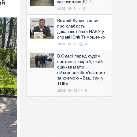
закінчилися ДТП
ий
14:01
6
0
Віталій Кулик заявив
про слабкість
доказової бази НАБУ у
справі Юлії Тимошенко
18:01
26
0
В Одесі перед судом
постане шахрай, який
ошукав матір
військовозобов'язаного
за схемою «Ваш син у
ТЦК»
18:01
29
0