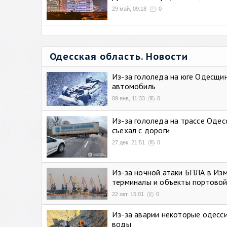
29 май, 09:18
0
Одесская область. Новости
Из-за гололеда на юге Одесщи
автомобиль
09 янв, 11:33
0
Из-за гололеда на трассе Одес
съехал с дороги
27 дек, 21:51
0
Из-за ночной атаки БПЛА в Из
терминалы и объекты портовой
22 окт, 15:01
0
Из-за аварии некоторые одесси
воды