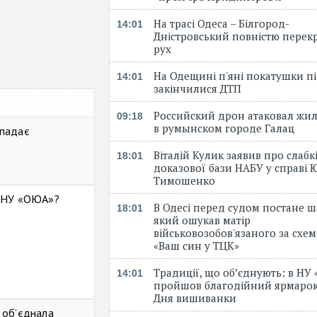
На трасі Одеса – Білгород-
14:01
Дністровський повністю перек
рух
На Одещині п'яні покатушки пі
14:01
закінчилися ДТП
Российский дрон атаковал жи
09:18
в румынском городе Галац
 падає
Віталій Кулик заявив про слабк
18:01
доказової бази НАБУ у справі Ю
Тимошенко
ь НУ «ОЮА»?
В Одесі перед судом постане ш
18:01
який ошукав матір
військовозобов'язаного за схе
«Ваш син у ТЦК»
Традиції, що об’єднують: в НУ
14:01
пройшов благодійний ярмарок
Дня вишиванки
 об’єднала