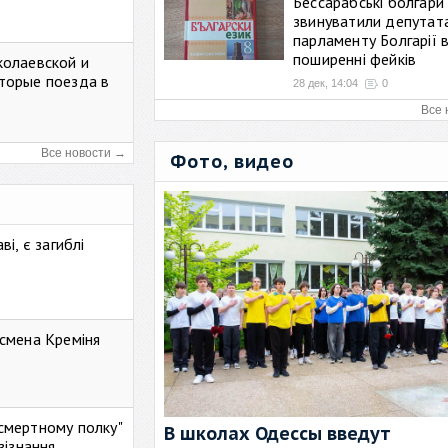
Бессарабські болгари
звинуватили депутат
парламенту Болгарії 
поширенні фейків
колаевской и
торые поезда в
28 дек, 14:04
0
Все 
Все новости →
Фото, видео
і, є загиблі
смена Креміня
ессмертному полку"
В школах Одессы введут
зізнання