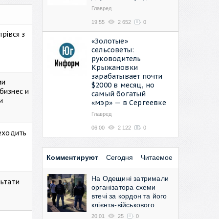
Главред
19:55
2 652
0
рівся з
«Золотые»
сельсоветы:
руководитель
Крыжановки
зарабатывает почти
ии
$2000 в месяц, но
бизнес и
самый богатый
и
«мэр» — в Сергеевке
Главред
06:00
2 122
0
реходить
Комментируют
Сегодня
Читаемое
На Одещині затримали
льтати
організатора схеми
втечі за кордон та його
клієнта-військового
20:01
25
0