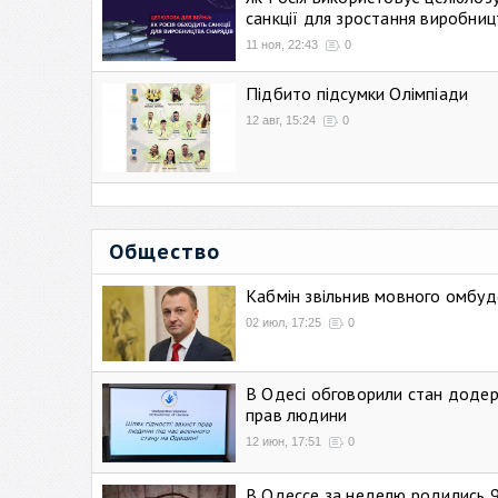
санкції для зростання виробниц
11 ноя, 22:43
0
Підбито підсумки Олімпіади
12 авг, 15:24
0
Общество
Кабмін звільнив мовного омбуд
02 июл, 17:25
0
В Одесі обговорили стан додер
прав людини
12 июн, 17:51
0
В Одессе за неделю родились 