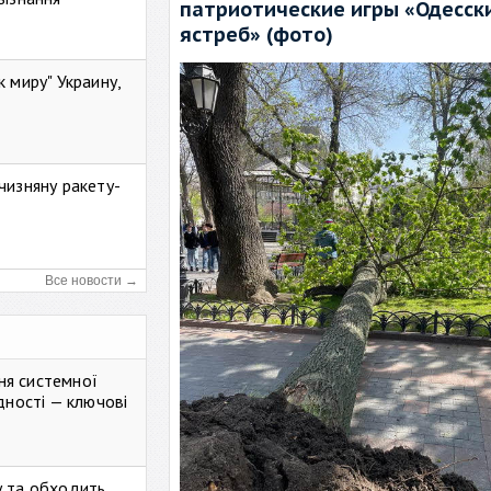
патриотические игры «Одесск
ястреб» (фото)
к миру" Украину,
чизняну ракету-
Все новости →
ня системної
дності — ключові
у та обходить