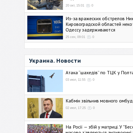
20 окт, 15:01
0
Из-за вражеских обстрелов Ни
Кировоградской областей неко
Одессу задерживаются
25 сен, 09:01
0
Украина. Новости
Атака “шахедів” по ТЦК у Полтав
03 июл, 11:55
0
Кабмін звільнив мовного омбуд
02 июл, 17:25
0
На Росії — збій у матриці. У "Б
масово зʼявляються антивоєнні 