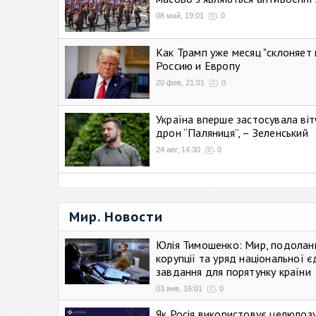
08 май, 19:01
0
Как Трамп уже месяц "склоняет 
Россию и Европу
20 фев, 21:01
0
Україна вперше застосувала віт
дрон “Паляниця”, – Зеленський
24 авг, 14:30
0
Мир. Новости
Юлія Тимошенко: Мир, подолан
корупції та уряд національної є
завдання для порятунку країни
03 янв, 16:01
0
Як Росія використовує целюлоз