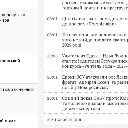
россия атаковала жилые дома,
торговый центр и инфраструк
зру депутату
Діти Окнянської громади дол
08:01
м'єра
до проекту «Постріл віри»
Техпаспорта вже недостатньо: 
08:01
чого не вийде продати кварти
2026 році
Учитель из Одессы Илья Лучи
20:06
стровський
стал победителем Всеукраинск
конкурса «Учитель года – 2026
Дрони ЗСУ атакували російськ
20:01
фрегат "Адмірал Ессен" та рак
носій у Новоросійську
ітків закінчилися
Єдиний доказ НАБУ проти Юлі
20:01
Тимошенко визнали змонтова
деталі експертизи
все новости дня →
ой дом в