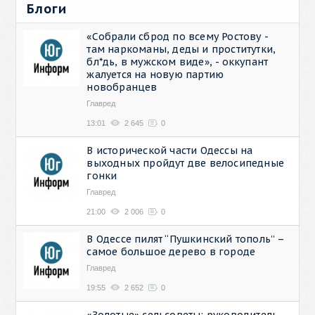
Блоги
«Собрали сброд по всему Ростову -
там наркоманы, деды и проститутки,
бл*дь, в мужском виде», - оккупант
жалуется на новую партию
новобранцев
Главред
13:01
2 645
0
В исторической части Одессы на
выходных пройдут две велосипедные
гонки
Главред
21:00
2 006
0
В Одессе пилят “Пушкинский тополь” –
самое большое дерево в городе
Главред
19:55
2 652
0
«Золотые» сельсоветы: руководитель