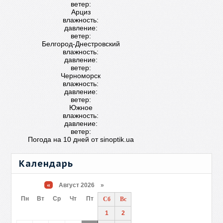
ветер:
Арциз
влажность:
давление:
ветер:
Белгород-Днестровский
влажность:
давление:
ветер:
Черноморск
влажность:
давление:
ветер:
Южное
влажность:
давление:
ветер:
Погода на 10 дней от
sinoptik.ua
Календарь
«
Август 2026 »
Пн
Вт
Ср
Чт
Пт
Сб
Вс
1
2