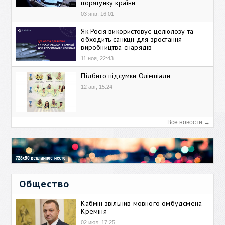
порятунку країни
03 янв, 16:01
Як Росія використовує целюлозу та
обходить санкції для зростання
виробництва снарядів
11 ноя, 22:43
Підбито підсумки Олімпіади
12 авг, 15:24
Все новости →
Общество
Кабмін звільнив мовного омбудсмена
Креміня
02 июл, 17:25