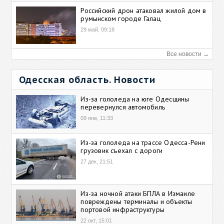
Российский дрон атаковал жилой дом в
румынском городе Галац
29 май, 09:18
Все новости →
Одесская область. Новости
Из-за гололеда на юге Одесщины
перевернулся автомобиль
09 янв, 11:33
Из-за гололеда на трассе Одесса-Рени
грузовик съехал с дороги
27 дек, 21:51
Из-за ночной атаки БПЛА в Измаиле
повреждены терминалы и объекты
портовой инфраструктуры
22 окт, 15:01