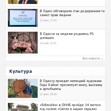
В Одесі обговорили стан додержання та
захист прав людини
12 июн, 17:51
В Одессе за неделю родились 95
детишек
14 май, 11:01
Все новости →
Культура
В Одессу приедет немецкий художник
Гидо Хайсиг: презентует книгу, выставку
и артобъекты
11 фев, 09:05
«БібліоНіч» в ОННБ пройде 14 лютого
під гаслом «Світло в наших серцях»