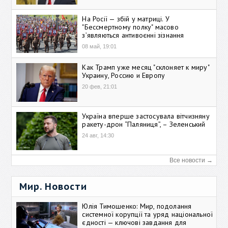
На Росії — збій у матриці. У
"Бессмертному полку" масово
зʼявляються антивоєнні зізнання
08 май, 19:01
Как Трамп уже месяц "склоняет к миру"
Украину, Россию и Европу
20 фев, 21:01
Україна вперше застосувала вітчизняну
ракету-дрон “Паляниця”, – Зеленський
24 авг, 14:30
Все новости →
Мир. Новости
Юлія Тимошенко: Мир, подолання
системної корупції та уряд національної
єдності — ключові завдання для