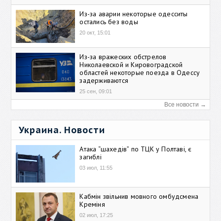
Из-за аварии некоторые одесситы
остались без воды
20 окт, 15:01
Из-за вражеских обстрелов
Николаевской и Кировоградской
областей некоторые поезда в Одессу
задерживаются
25 сен, 09:01
Все новости →
Украина. Новости
Атака “шахедів” по ТЦК у Полтаві, є
загиблі
03 июл, 11:55
Кабмін звільнив мовного омбудсмена
Креміня
02 июл, 17:25