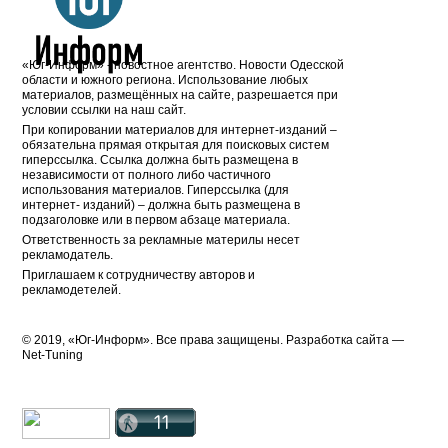
«Юг-Информ» - новостное агентство. Новости Одесской
области и южного региона. Использование любых
материалов, размещённых на сайте, разрешается при
условии ссылки на наш сайт.
При копировании материалов для интернет-изданий –
обязательна прямая открытая для поисковых систем
гиперссылка. Ссылка должна быть размещена в
независимости от полного либо частичного
использования материалов. Гиперссылка (для
интернет- изданий) – должна быть размещена в
подзаголовке или в первом абзаце материала.
Ответственность за рекламные материлы несет
рекламодатель.
Приглашаем к сотрудничеству авторов и
рекламодетелей.
© 2019, «Юг-Информ». Все права защищены. Разработка cайта —
Net-Tuning