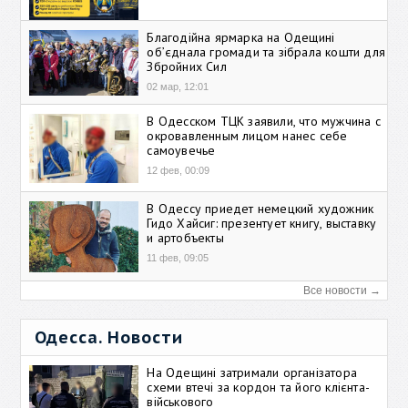
Благодійна ярмарка на Одещині
об’єднала громади та зібрала кошти для
Збройних Сил
02 мар, 12:01
В Одесском ТЦК заявили, что мужчина с
окровавленным лицом нанес себе
самоувечье
12 фев, 00:09
В Одессу приедет немецкий художник
Гидо Хайсиг: презентует книгу, выставку
и артобъекты
11 фев, 09:05
Все новости →
Одесса. Новости
На Одещині затримали організатора
схеми втечі за кордон та його клієнта-
військового