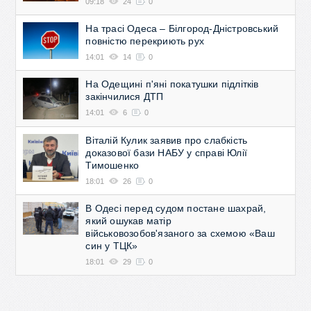
09:18
24
0
На трасі Одеса – Білгород-Дністровський
повністю перекриють рух
14:01
14
0
На Одещині п'яні покатушки підлітків
закінчилися ДТП
14:01
6
0
Віталій Кулик заявив про слабкість
доказової бази НАБУ у справі Юлії
Тимошенко
18:01
26
0
В Одесі перед судом постане шахрай,
який ошукав матір
військовозобов'язаного за схемою «Ваш
син у ТЦК»
18:01
29
0