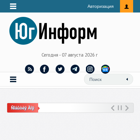
Авторизация
Сегодня - 07 августа 2026 г
Ñîáûòèÿ Äíÿ