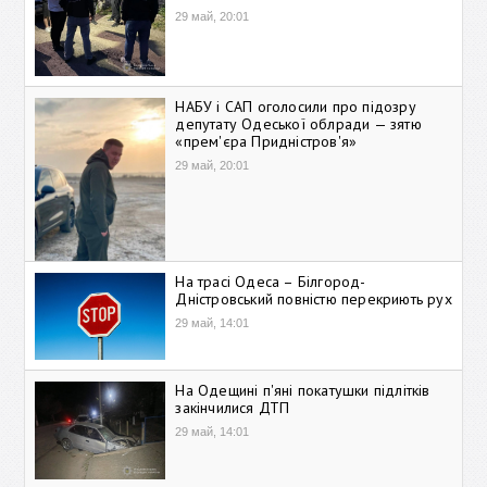
29 май, 20:01
НАБУ і САП оголосили про підозру
депутату Одеської облради — зятю
«прем'єра Придністров'я»
29 май, 20:01
На трасі Одеса – Білгород-
Дністровський повністю перекриють рух
29 май, 14:01
На Одещині п'яні покатушки підлітків
закінчилися ДТП
29 май, 14:01