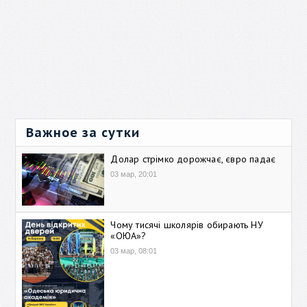
Важное за сутки
Долар стрімко дорожчає, євро падає
03 мар, 20:01
Чому тисячі школярів обирають НУ
«ОЮА»?
03 мар, 08:01