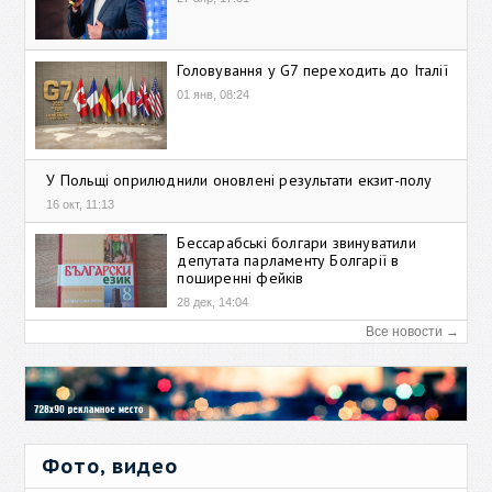
Головування у G7 переходить до Італії
01 янв, 08:24
У Польщі оприлюднили оновлені результати екзит-полу
16 окт, 11:13
Бессарабські болгари звинуватили
депутата парламенту Болгарії в
поширенні фейків
28 дек, 14:04
Все новости →
Фото, видео