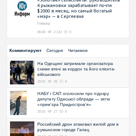
Крыжановки зарабатывает почти
$2000 в месяц, но самый богатый
«мэр» — в Сергеевке
Главред
06:00
2 122
0
Комментируют
Сегодня
Читаемое
На Одещині затримали організатора
схеми втечі за кордон та його клієнта-
військового
20:01
25
0
НАБУ і САП оголосили про підозру
депутату Одеської облради — зятю
«прем'єра Придністров'я»
20:01
27
0
Российский дрон атаковал жилой дом в
румынском городе Галац