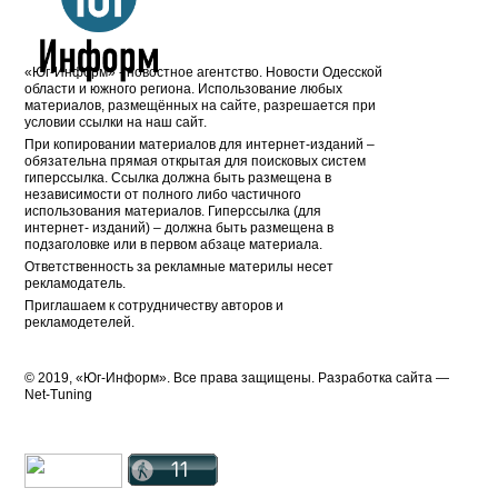
«Юг-Информ» - новостное агентство. Новости Одесской
области и южного региона. Использование любых
материалов, размещённых на сайте, разрешается при
условии ссылки на наш сайт.
При копировании материалов для интернет-изданий –
обязательна прямая открытая для поисковых систем
гиперссылка. Ссылка должна быть размещена в
независимости от полного либо частичного
использования материалов. Гиперссылка (для
интернет- изданий) – должна быть размещена в
подзаголовке или в первом абзаце материала.
Ответственность за рекламные материлы несет
рекламодатель.
Приглашаем к сотрудничеству авторов и
рекламодетелей.
© 2019, «Юг-Информ». Все права защищены. Разработка cайта —
Net-Tuning