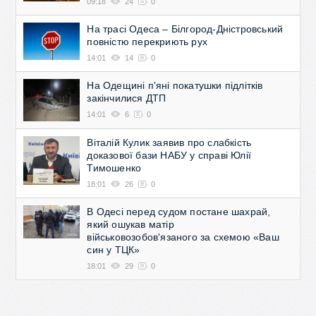
09:18
24
0
На трасі Одеса – Білгород-Дністровський
повністю перекриють рух
14:01
14
0
На Одещині п'яні покатушки підлітків
закінчилися ДТП
14:01
6
0
Віталій Кулик заявив про слабкість
доказової бази НАБУ у справі Юлії
Тимошенко
18:01
26
0
В Одесі перед судом постане шахрай,
який ошукав матір
військовозобов'язаного за схемою «Ваш
син у ТЦК»
18:01
29
0