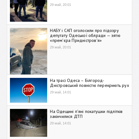
29 май, 20:01
НАБУ і САП оголосили про підозру
депутату Одеської облради — зятю
«прем'єра Придністров'я»
29 май, 20:01
На трасі Одеса – Білгород-
Дністровський повністю перекриють рух
29 май, 14:01
На Одещині п'яні покатушки підлітків
закінчилися ДТП
29 май, 14:01