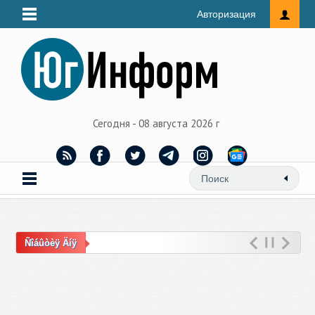
Авторизация
Сегодня - 08 августа 2026 г
Ñîáûòèÿ Äíÿ