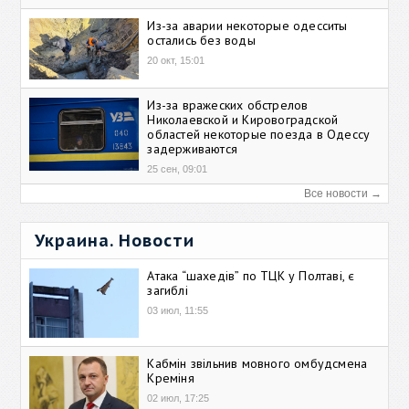
Из-за аварии некоторые одесситы
остались без воды
20 окт, 15:01
Из-за вражеских обстрелов
Николаевской и Кировоградской
областей некоторые поезда в Одессу
задерживаются
25 сен, 09:01
Все новости →
Украина. Новости
Атака “шахедів” по ТЦК у Полтаві, є
загиблі
03 июл, 11:55
Кабмін звільнив мовного омбудсмена
Креміня
02 июл, 17:25