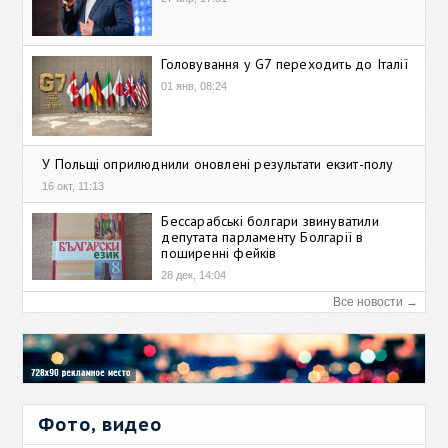
Головування у G7 переходить до Італії
01 янв, 08:24
У Польщі оприлюднили оновлені результати екзит-полу
16 окт, 11:13
Бессарабські болгари звинуватили
депутата парламенту Болгарії в
поширенні фейків
28 дек, 14:04
Все новости →
Фото, видео