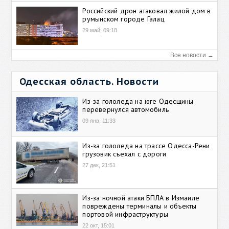
Российский дрон атаковал жилой дом в
румынском городе Галац
29 май, 09:18
Все новости →
Одесская область. Новости
Из-за гололеда на юге Одесщины
перевернулся автомобиль
09 янв, 11:33
Из-за гололеда на трассе Одесса-Рени
грузовик съехал с дороги
27 дек, 21:51
Из-за ночной атаки БПЛА в Измаиле
повреждены терминалы и объекты
портовой инфраструктуры
22 окт, 15:01