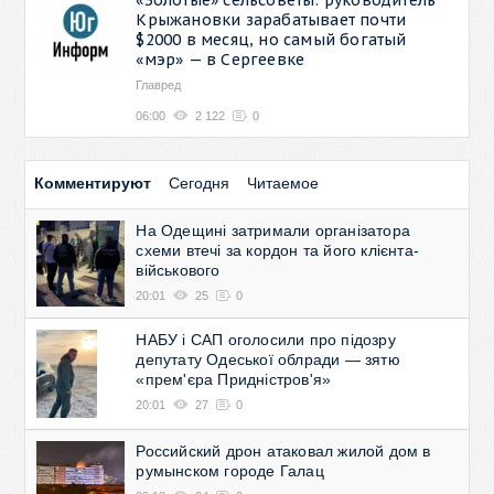
Крыжановки зарабатывает почти
$2000 в месяц, но самый богатый
«мэр» — в Сергеевке
Главред
06:00
2 122
0
Комментируют
Сегодня
Читаемое
На Одещині затримали організатора
схеми втечі за кордон та його клієнта-
військового
20:01
25
0
НАБУ і САП оголосили про підозру
депутату Одеської облради — зятю
«прем'єра Придністров'я»
20:01
27
0
Российский дрон атаковал жилой дом в
румынском городе Галац