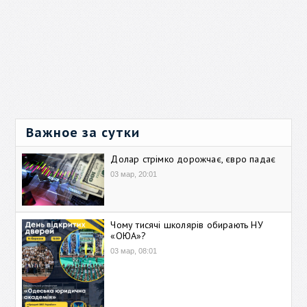
Важное за сутки
Долар стрімко дорожчає, євро падає
03 мар, 20:01
Чому тисячі школярів обирають НУ
«ОЮА»?
03 мар, 08:01