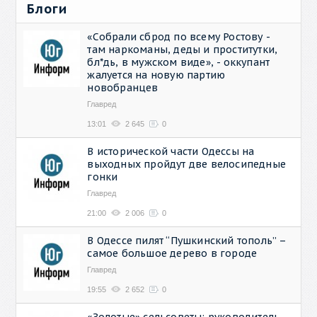
Блоги
«Собрали сброд по всему Ростову -
там наркоманы, деды и проститутки,
бл*дь, в мужском виде», - оккупант
жалуется на новую партию
новобранцев
Главред
13:01
2 645
0
В исторической части Одессы на
выходных пройдут две велосипедные
гонки
Главред
21:00
2 006
0
В Одессе пилят “Пушкинский тополь” –
самое большое дерево в городе
Главред
19:55
2 652
0
«Золотые» сельсоветы: руководитель