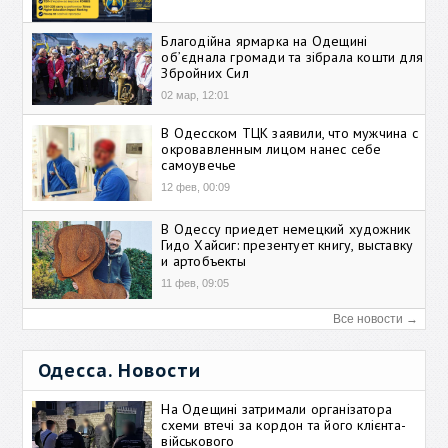
Благодійна ярмарка на Одещині
об’єднала громади та зібрала кошти для
Збройних Сил
02 мар, 12:01
В Одесском ТЦК заявили, что мужчина с
окровавленным лицом нанес себе
самоувечье
12 фев, 00:09
В Одессу приедет немецкий художник
Гидо Хайсиг: презентует книгу, выставку
и артобъекты
11 фев, 09:05
Все новости →
Одесса. Новости
На Одещині затримали організатора
схеми втечі за кордон та його клієнта-
військового