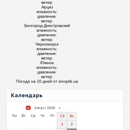
ветер:
Арциз
влажность:
давление:
ветер:
Белгород-Днестровский
влажность:
давление:
ветер:
Черноморск
влажность:
давление:
ветер:
Южное
влажность:
давление:
ветер:
Погода на 10 дней от
sinoptik.ua
Календарь
«
Август 2026 »
Пн
Вт
Ср
Чт
Пт
Сб
Вс
1
2