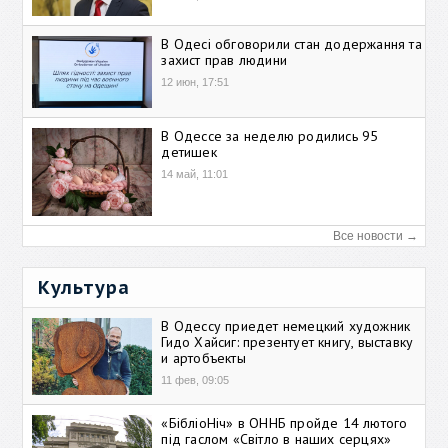
В Одесі обговорили стан додержання та
захист прав людини
12 июн, 17:51
В Одессе за неделю родились 95
детишек
14 май, 11:01
Все новости →
Культура
В Одессу приедет немецкий художник
Гидо Хайсиг: презентует книгу, выставку
и артобъекты
11 фев, 09:05
«БібліоНіч» в ОННБ пройде 14 лютого
під гаслом «Світло в наших серцях»