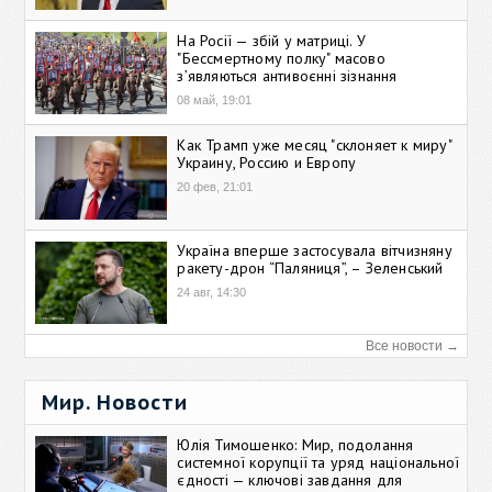
На Росії — збій у матриці. У
"Бессмертному полку" масово
зʼявляються антивоєнні зізнання
08 май, 19:01
Как Трамп уже месяц "склоняет к миру"
Украину, Россию и Европу
20 фев, 21:01
Україна вперше застосувала вітчизняну
ракету-дрон “Паляниця”, – Зеленський
24 авг, 14:30
Все новости →
Мир. Новости
Юлія Тимошенко: Мир, подолання
системної корупції та уряд національної
єдності — ключові завдання для