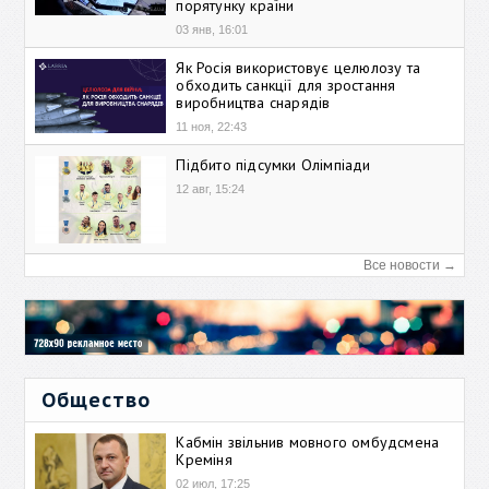
порятунку країни
03 янв, 16:01
Як Росія використовує целюлозу та
обходить санкції для зростання
виробництва снарядів
11 ноя, 22:43
Підбито підсумки Олімпіади
12 авг, 15:24
Все новости →
Общество
Кабмін звільнив мовного омбудсмена
Креміня
02 июл, 17:25