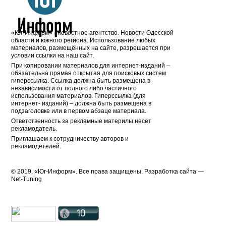
«Юг-Информ» - новостное агентство. Новости Одесской
области и южного региона. Использование любых
материалов, размещённых на сайте, разрешается при
условии ссылки на наш сайт.
При копировании материалов для интернет-изданий –
обязательна прямая открытая для поисковых систем
гиперссылка. Ссылка должна быть размещена в
независимости от полного либо частичного
использования материалов. Гиперссылка (для
интернет- изданий) – должна быть размещена в
подзаголовке или в первом абзаце материала.
Ответственность за рекламные материлы несет
рекламодатель.
Приглашаем к сотрудничеству авторов и
рекламодетелей.
© 2019, «Юг-Информ». Все права защищены. Разработка cайта —
Net-Tuning