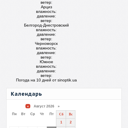
ветер:
Арциз
влажность:
давление:
ветер:
Белгород-Днестровский
влажность:
давление:
ветер:
Черноморск
влажность:
давление:
ветер:
Южное
влажность:
давление:
ветер:
Погода на 10 дней от
sinoptik.ua
Календарь
«
Август 2026 »
Пн
Вт
Ср
Чт
Пт
Сб
Вс
1
2