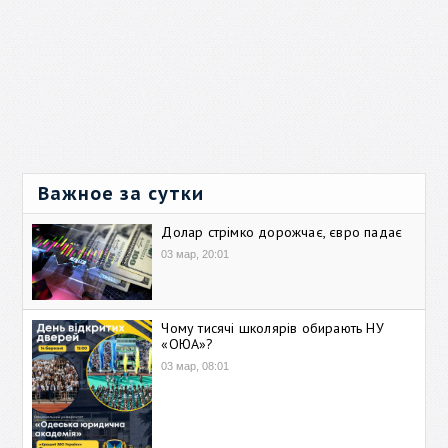
Важное за сутки
Долар стрімко дорожчає, євро падає
03 мар, 20:01
Чому тисячі школярів обирають НУ
«ОЮА»?
03 мар, 08:01