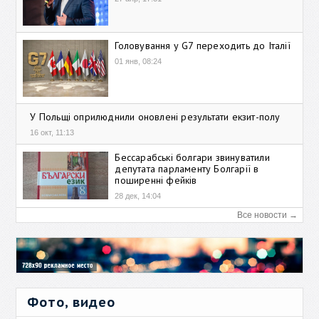
Головування у G7 переходить до Італії
01 янв, 08:24
У Польщі оприлюднили оновлені результати екзит-полу
16 окт, 11:13
Бессарабські болгари звинуватили
депутата парламенту Болгарії в
поширенні фейків
28 дек, 14:04
Все новости →
Фото, видео