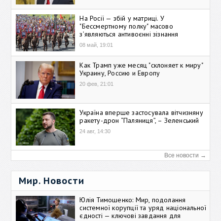
На Росії — збій у матриці. У
"Бессмертному полку" масово
зʼявляються антивоєнні зізнання
08 май, 19:01
Как Трамп уже месяц "склоняет к миру"
Украину, Россию и Европу
20 фев, 21:01
Україна вперше застосувала вітчизняну
ракету-дрон “Паляниця”, – Зеленський
24 авг, 14:30
Все новости →
Мир. Новости
Юлія Тимошенко: Мир, подолання
системної корупції та уряд національної
єдності — ключові завдання для