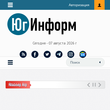
Авторизация
Сегодня - 07 августа 2026 г
Ñîáûòèÿ Äíÿ