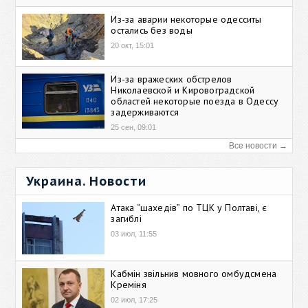
Из-за аварии некоторые одесситы
остались без воды
20 окт, 15:01
Из-за вражеских обстрелов
Николаевской и Кировоградской
областей некоторые поезда в Одессу
задерживаются
25 сен, 09:01
Все новости →
Украина. Новости
Атака “шахедів” по ТЦК у Полтаві, є
загиблі
03 июл, 11:55
Кабмін звільнив мовного омбудсмена
Креміня
02 июл, 17:25