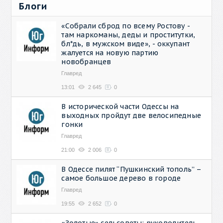
Блоги
«Собрали сброд по всему Ростову -
там наркоманы, деды и проститутки,
бл*дь, в мужском виде», - оккупант
жалуется на новую партию
новобранцев
Главред
13:01
2 645
0
В исторической части Одессы на
выходных пройдут две велосипедные
гонки
Главред
21:00
2 006
0
В Одессе пилят “Пушкинский тополь” –
самое большое дерево в городе
Главред
19:55
2 652
0
«Золотые» сельсоветы: руководитель