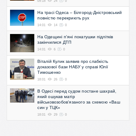
09:18
24
0
На трасі Одеса – Білгород-Дністровський
повністю перекриють рух
14:01
14
0
На Одещині п'яні покатушки підлітків
закінчилися ДТП
14:01
6
0
Віталій Кулик заявив про слабкість
доказової бази НАБУ у справі Юлії
Тимошенко
18:01
26
0
В Одесі перед судом постане шахрай,
який ошукав матір
військовозобов'язаного за схемою «Ваш
син у ТЦК»
18:01
29
0