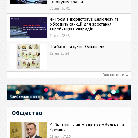
порятунку країни
03 янв, 16:01
Як Росія використовує целюлозу та
обходить санкції для зростання
виробництва снарядів
11 ноя, 22:43
Підбито підсумки Олімпіади
12 авг, 15:24
Все новости →
Общество
Кабмін звільнив мовного омбудсмена
Креміня
02 июл, 17:25