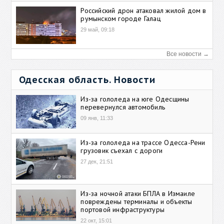
Российский дрон атаковал жилой дом в
румынском городе Галац
29 май, 09:18
Все новости →
Одесская область. Новости
Из-за гололеда на юге Одесщины
перевернулся автомобиль
09 янв, 11:33
Из-за гололеда на трассе Одесса-Рени
грузовик съехал с дороги
27 дек, 21:51
Из-за ночной атаки БПЛА в Измаиле
повреждены терминалы и объекты
портовой инфраструктуры
22 окт, 15:01