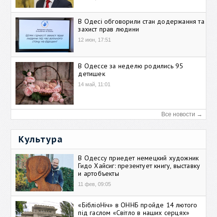
В Одесі обговорили стан додержання та
захист прав людини
12 июн, 17:51
В Одессе за неделю родились 95
детишек
14 май, 11:01
Все новости →
Культура
В Одессу приедет немецкий художник
Гидо Хайсиг: презентует книгу, выставку
и артобъекты
11 фев, 09:05
«БібліоНіч» в ОННБ пройде 14 лютого
під гаслом «Світло в наших серцях»