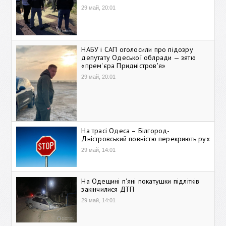
29 май, 20:01
НАБУ і САП оголосили про підозру
депутату Одеської облради — зятю
«прем'єра Придністров'я»
29 май, 20:01
На трасі Одеса – Білгород-
Дністровський повністю перекриють рух
29 май, 14:01
На Одещині п'яні покатушки підлітків
закінчилися ДТП
29 май, 14:01