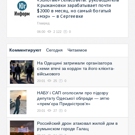
Крыжановки зарабатывает почти
$2000 в месяц, но самый богатый
«мэр» — в Сергеевке
Главред
06:00
2 122
0
Комментируют
Сегодня
Читаемое
На Одещині затримали організатора
схеми втечі за кордон та його клієнта-
військового
20:01
25
0
НАБУ і САП оголосили про підозру
депутату Одеської облради — зятю
«прем'єра Придністров'я»
20:01
27
0
Российский дрон атаковал жилой дом в
румынском городе Галац