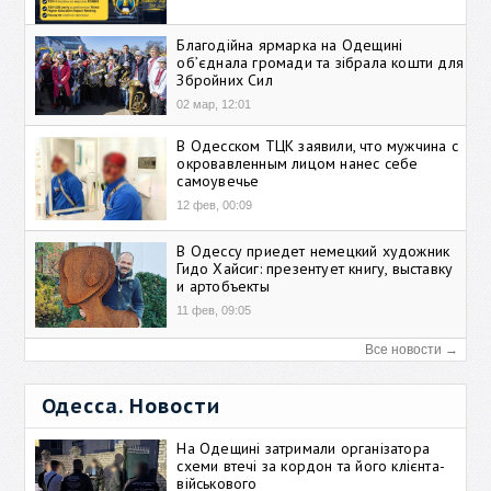
Благодійна ярмарка на Одещині
об’єднала громади та зібрала кошти для
Збройних Сил
02 мар, 12:01
В Одесском ТЦК заявили, что мужчина с
окровавленным лицом нанес себе
самоувечье
12 фев, 00:09
В Одессу приедет немецкий художник
Гидо Хайсиг: презентует книгу, выставку
и артобъекты
11 фев, 09:05
Все новости →
Одесса. Новости
На Одещині затримали організатора
схеми втечі за кордон та його клієнта-
військового