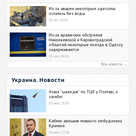
Из-за аварии некоторые одесситы
остались без воды
20 окт, 15:01
Из-за вражеских обстрелов
Николаевской и Кировоградской
областей некоторые поезда в Одессу
задерживаются
25 сен, 09:01
Все новости →
Украина. Новости
Атака “шахедів” по ТЦК у Полтаві, є
загиблі
03 июл, 11:55
Кабмін звільнив мовного омбудсмена
Креміня
02 июл, 17:25