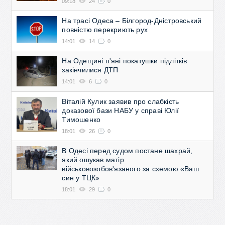
09:18
24
0
На трасі Одеса – Білгород-Дністровський
повністю перекриють рух
14:01
14
0
На Одещині п'яні покатушки підлітків
закінчилися ДТП
14:01
6
0
Віталій Кулик заявив про слабкість
доказової бази НАБУ у справі Юлії
Тимошенко
18:01
26
0
В Одесі перед судом постане шахрай,
який ошукав матір
військовозобов'язаного за схемою «Ваш
син у ТЦК»
18:01
29
0