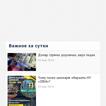
Важное за сутки
Долар стрімко дорожчає, євро падає
03 мар, 20:01
Чому тисячі школярів обирають НУ
«ОЮА»?
03 мар, 08:01