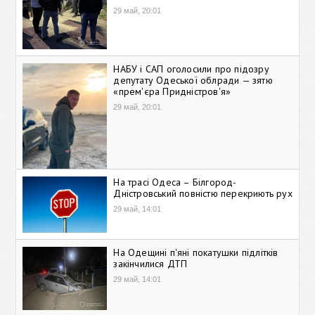
29 май, 20:01
НАБУ і САП оголосили про підозру
депутату Одеської облради — зятю
«прем'єра Придністров'я»
29 май, 20:01
На трасі Одеса – Білгород-
Дністровський повністю перекриють рух
29 май, 14:01
На Одещині п'яні покатушки підлітків
закінчилися ДТП
29 май, 14:01