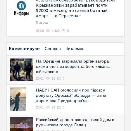
Крыжановки зарабатывает почти
$2000 в месяц, но самый богатый
«мэр» — в Сергеевке
Главред
06:00
2 122
0
Комментируют
Сегодня
Читаемое
На Одещині затримали організатора
схеми втечі за кордон та його клієнта-
військового
20:01
25
0
НАБУ і САП оголосили про підозру
депутату Одеської облради — зятю
«прем'єра Придністров'я»
20:01
27
0
Российский дрон атаковал жилой дом в
румынском городе Галац