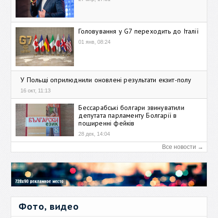
Головування у G7 переходить до Італії
01 янв, 08:24
У Польщі оприлюднили оновлені результати екзит-полу
16 окт, 11:13
Бессарабські болгари звинуватили
депутата парламенту Болгарії в
поширенні фейків
28 дек, 14:04
Все новости →
Фото, видео