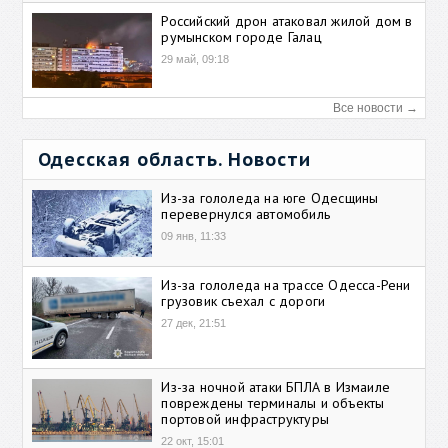
Российский дрон атаковал жилой дом в
румынском городе Галац
29 май, 09:18
Все новости →
Одесская область. Новости
Из-за гололеда на юге Одесщины
перевернулся автомобиль
09 янв, 11:33
Из-за гололеда на трассе Одесса-Рени
грузовик съехал с дороги
27 дек, 21:51
Из-за ночной атаки БПЛА в Измаиле
повреждены терминалы и объекты
портовой инфраструктуры
22 окт, 15:01