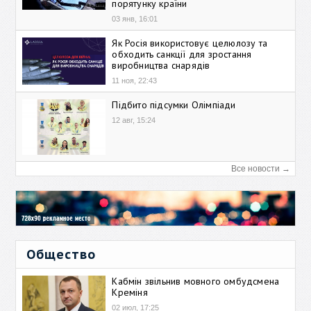
порятунку країни
03 янв, 16:01
Як Росія використовує целюлозу та
обходить санкції для зростання
виробництва снарядів
11 ноя, 22:43
Підбито підсумки Олімпіади
12 авг, 15:24
Все новости →
Общество
Кабмін звільнив мовного омбудсмена
Креміня
02 июл, 17:25