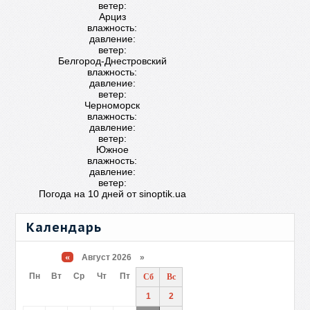
ветер:
Арциз
влажность:
давление:
ветер:
Белгород-Днестровский
влажность:
давление:
ветер:
Черноморск
влажность:
давление:
ветер:
Южное
влажность:
давление:
ветер:
Погода на 10 дней от
sinoptik.ua
Календарь
«
Август 2026 »
Пн
Вт
Ср
Чт
Пт
Сб
Вс
1
2