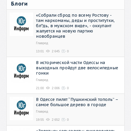
Блоги
«Собрали сброд по всему Ростову -
там наркоманы, деды и проститутки,
бл*дь, в мужском виде», - оккупант
жалуется на новую партию
новобранцев
Главред
13:01
2 645
0
В исторической части Одессы на
выходных пройдут две велосипедные
гонки
Главред
21:00
2 006
0
В Одессе пилят “Пушкинский тополь” –
самое большое дерево в городе
Главред
19:55
2 652
0
«Золотые» сельсоветы: руководитель