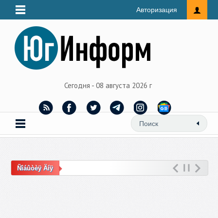
Авторизация
Сегодня - 08 августа 2026 г
Ñîáûòèÿ Äíÿ