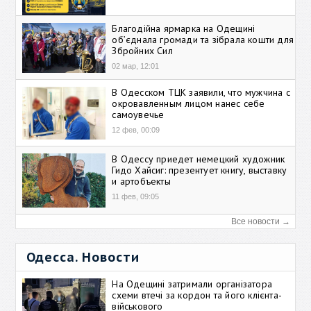
Благодійна ярмарка на Одещині
об’єднала громади та зібрала кошти для
Збройних Сил
02 мар, 12:01
В Одесском ТЦК заявили, что мужчина с
окровавленным лицом нанес себе
самоувечье
12 фев, 00:09
В Одессу приедет немецкий художник
Гидо Хайсиг: презентует книгу, выставку
и артобъекты
11 фев, 09:05
Все новости →
Одесса. Новости
На Одещині затримали організатора
схеми втечі за кордон та його клієнта-
військового