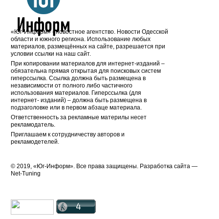
«Юг-Информ» - новостное агентство. Новости Одесской
области и южного региона. Использование любых
материалов, размещённых на сайте, разрешается при
условии ссылки на наш сайт.
При копировании материалов для интернет-изданий –
обязательна прямая открытая для поисковых систем
гиперссылка. Ссылка должна быть размещена в
независимости от полного либо частичного
использования материалов. Гиперссылка (для
интернет- изданий) – должна быть размещена в
подзаголовке или в первом абзаце материала.
Ответственность за рекламные материлы несет
рекламодатель.
Приглашаем к сотрудничеству авторов и
рекламодетелей.
© 2019, «Юг-Информ». Все права защищены. Разработка cайта —
Net-Tuning