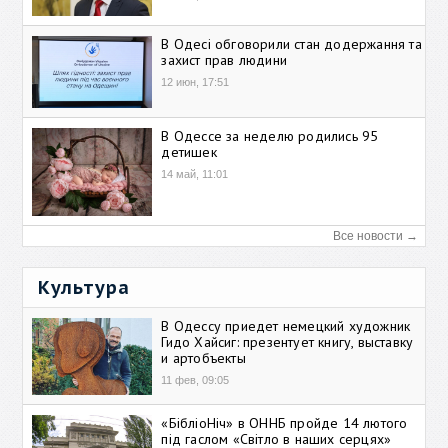
В Одесі обговорили стан додержання та
захист прав людини
12 июн, 17:51
В Одессе за неделю родились 95
детишек
14 май, 11:01
Все новости →
Культура
В Одессу приедет немецкий художник
Гидо Хайсиг: презентует книгу, выставку
и артобъекты
11 фев, 09:05
«БібліоНіч» в ОННБ пройде 14 лютого
під гаслом «Світло в наших серцях»