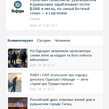
Крыжановки зарабатывает почти
$2000 в месяц, но самый богатый
«мэр» — в Сергеевке
Главред
06:00
2 122
0
Комментируют
Сегодня
Читаемое
На Одещині затримали організатора
схеми втечі за кордон та його клієнта-
військового
20:01
25
0
НАБУ і САП оголосили про підозру
депутату Одеської облради — зятю
«прем'єра Придністров'я»
20:01
27
0
Российский дрон атаковал жилой дом в
румынском городе Галац