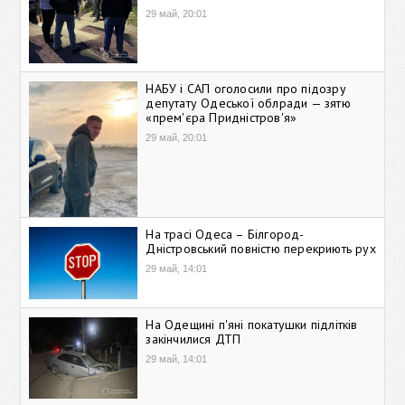
29 май, 20:01
НАБУ і САП оголосили про підозру
депутату Одеської облради — зятю
«прем'єра Придністров'я»
29 май, 20:01
На трасі Одеса – Білгород-
Дністровський повністю перекриють рух
29 май, 14:01
На Одещині п'яні покатушки підлітків
закінчилися ДТП
29 май, 14:01