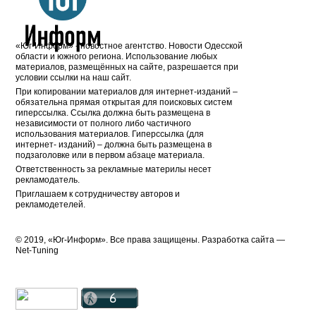
«Юг-Информ» - новостное агентство. Новости Одесской
области и южного региона. Использование любых
материалов, размещённых на сайте, разрешается при
условии ссылки на наш сайт.
При копировании материалов для интернет-изданий –
обязательна прямая открытая для поисковых систем
гиперссылка. Ссылка должна быть размещена в
независимости от полного либо частичного
использования материалов. Гиперссылка (для
интернет- изданий) – должна быть размещена в
подзаголовке или в первом абзаце материала.
Ответственность за рекламные материлы несет
рекламодатель.
Приглашаем к сотрудничеству авторов и
рекламодетелей.
© 2019, «Юг-Информ». Все права защищены. Разработка cайта —
Net-Tuning