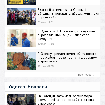
Благодійна ярмарка на Одещині
об’єднала громади та зібрала кошти для
Збройних Сил
02 мар, 12:01
В Одесском ТЦК заявили, что мужчина с
окровавленным лицом нанес себе
самоувечье
12 фев, 00:09
В Одессу приедет немецкий художник
Гидо Хайсиг: презентует книгу, выставку
и артобъекты
11 фев, 09:05
Все новости →
Одесса. Новости
На Одещині затримали організатора
схеми втечі за кордон та його клієнта-
військового