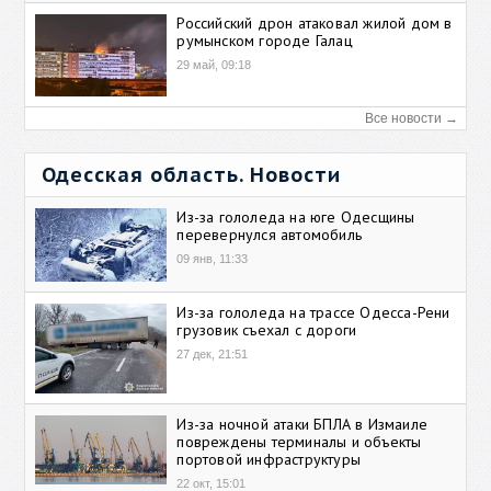
Российский дрон атаковал жилой дом в
румынском городе Галац
29 май, 09:18
Все новости →
Одесская область. Новости
Из-за гололеда на юге Одесщины
перевернулся автомобиль
09 янв, 11:33
Из-за гололеда на трассе Одесса-Рени
грузовик съехал с дороги
27 дек, 21:51
Из-за ночной атаки БПЛА в Измаиле
повреждены терминалы и объекты
портовой инфраструктуры
22 окт, 15:01