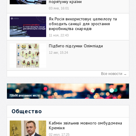
порятунку країни
03 янв, 16:01
Як Росія використовує целюлозу та
обходить санкції для зростання
виробництва снарядів
11 ноя, 22:43
Підбито підсумки Олімпіади
12 авг, 15:24
Все новости →
Общество
Кабмін звільнив мовного омбудсмена
Креміня
02 июл, 17:25