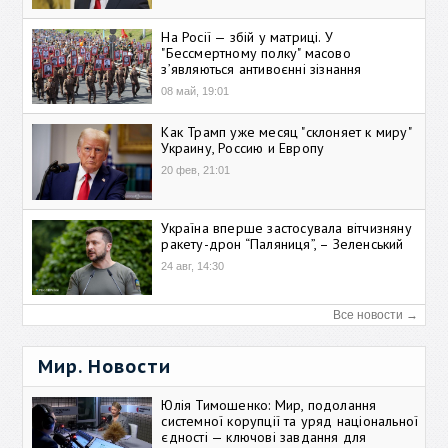
На Росії — збій у матриці. У
"Бессмертному полку" масово
зʼявляються антивоєнні зізнання
08 май, 19:01
Как Трамп уже месяц "склоняет к миру"
Украину, Россию и Европу
20 фев, 21:01
Україна вперше застосувала вітчизняну
ракету-дрон “Паляниця”, – Зеленський
24 авг, 14:30
Все новости →
Мир. Новости
Юлія Тимошенко: Мир, подолання
системної корупції та уряд національної
єдності — ключові завдання для