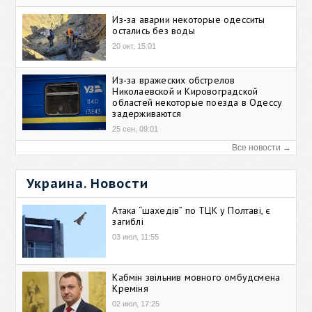
Из-за аварии некоторые одесситы
остались без воды
20 окт, 15:01
Из-за вражеских обстрелов
Николаевской и Кировоградской
областей некоторые поезда в Одессу
задерживаются
25 сен, 09:01
Все новости →
Украина. Новости
Атака “шахедів” по ТЦК у Полтаві, є
загиблі
03 июл, 11:55
Кабмін звільнив мовного омбудсмена
Креміня
02 июл, 17:25