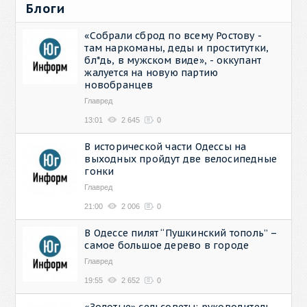
Блоги
«Собрали сброд по всему Ростову -
там наркоманы, деды и проститутки,
бл*дь, в мужском виде», - оккупант
жалуется на новую партию
новобранцев
Главред
13:01
2 645
0
В исторической части Одессы на
выходных пройдут две велосипедные
гонки
Главред
21:00
2 006
0
В Одессе пилят “Пушкинский тополь” –
самое большое дерево в городе
Главред
19:55
2 652
0
«Золотые» сельсоветы: руководитель