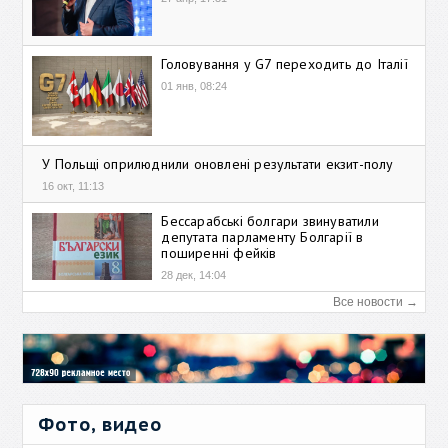
Головування у G7 переходить до Італії
01 янв, 08:24
У Польщі оприлюднили оновлені результати екзит-полу
16 окт, 11:13
Бессарабські болгари звинуватили
депутата парламенту Болгарії в
поширенні фейків
28 дек, 14:04
Все новости →
Фото, видео