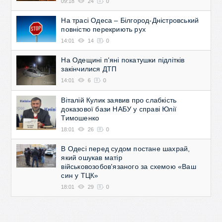
09:18
24
0
На трасі Одеса – Білгород-Дністровський
повністю перекриють рух
14:01
14
0
На Одещині п'яні покатушки підлітків
закінчилися ДТП
14:01
6
0
Віталій Кулик заявив про слабкість
доказової бази НАБУ у справі Юлії
Тимошенко
18:01
26
0
В Одесі перед судом постане шахрай,
який ошукав матір
військовозобов'язаного за схемою «Ваш
син у ТЦК»
18:01
29
0