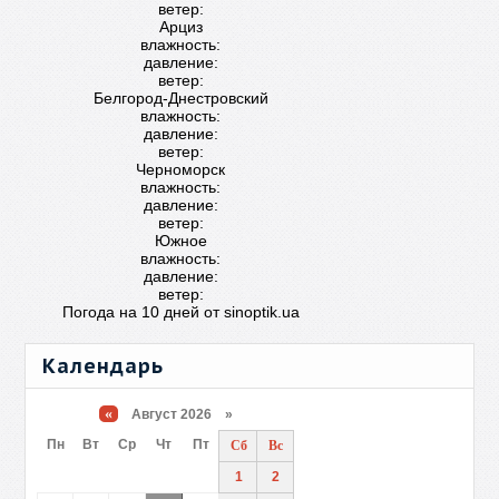
ветер:
Арциз
влажность:
давление:
ветер:
Белгород-Днестровский
влажность:
давление:
ветер:
Черноморск
влажность:
давление:
ветер:
Южное
влажность:
давление:
ветер:
Погода на 10 дней от
sinoptik.ua
Календарь
«
Август 2026 »
Пн
Вт
Ср
Чт
Пт
Сб
Вс
1
2