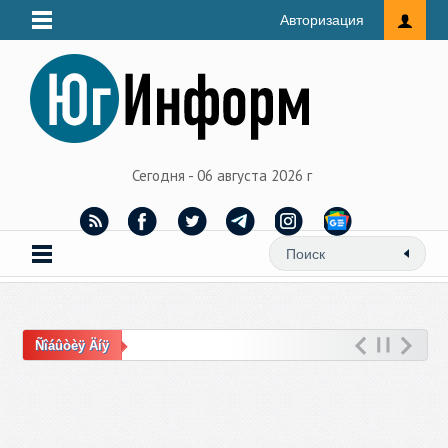
Авторизация
Сегодня - 06 августа 2026 г
Ñîáûòèÿ Äíÿ