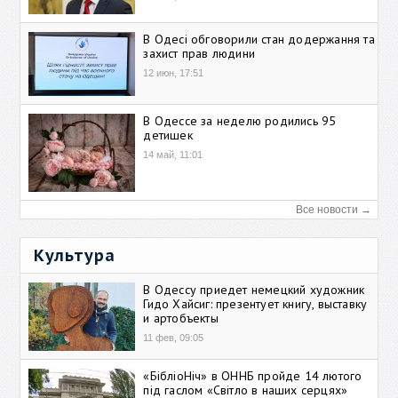
В Одесі обговорили стан додержання та
захист прав людини
12 июн, 17:51
В Одессе за неделю родились 95
детишек
14 май, 11:01
Все новости →
Культура
В Одессу приедет немецкий художник
Гидо Хайсиг: презентует книгу, выставку
и артобъекты
11 фев, 09:05
«БібліоНіч» в ОННБ пройде 14 лютого
під гаслом «Світло в наших серцях»