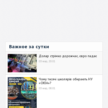
Важное за сутки
Долар стрімко дорожчає, євро падає
03 мар, 20:01
Чому тисячі школярів обирають НУ
«ОЮА»?
03 мар, 08:01