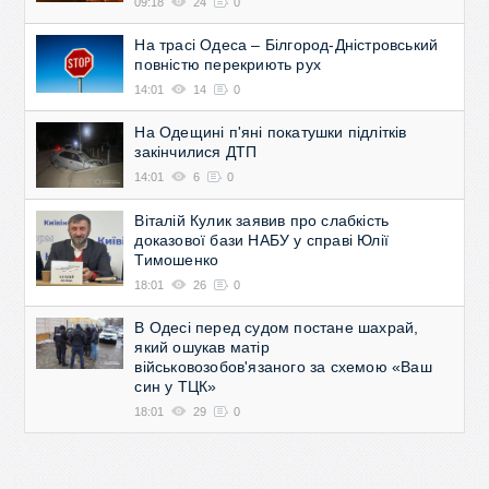
09:18
24
0
На трасі Одеса – Білгород-Дністровський
повністю перекриють рух
14:01
14
0
На Одещині п'яні покатушки підлітків
закінчилися ДТП
14:01
6
0
Віталій Кулик заявив про слабкість
доказової бази НАБУ у справі Юлії
Тимошенко
18:01
26
0
В Одесі перед судом постане шахрай,
який ошукав матір
військовозобов'язаного за схемою «Ваш
син у ТЦК»
18:01
29
0