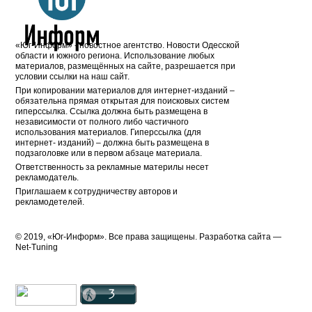
«Юг-Информ» - новостное агентство. Новости Одесской
области и южного региона. Использование любых
материалов, размещённых на сайте, разрешается при
условии ссылки на наш сайт.
При копировании материалов для интернет-изданий –
обязательна прямая открытая для поисковых систем
гиперссылка. Ссылка должна быть размещена в
независимости от полного либо частичного
использования материалов. Гиперссылка (для
интернет- изданий) – должна быть размещена в
подзаголовке или в первом абзаце материала.
Ответственность за рекламные материлы несет
рекламодатель.
Приглашаем к сотрудничеству авторов и
рекламодетелей.
© 2019, «Юг-Информ». Все права защищены. Разработка cайта —
Net-Tuning