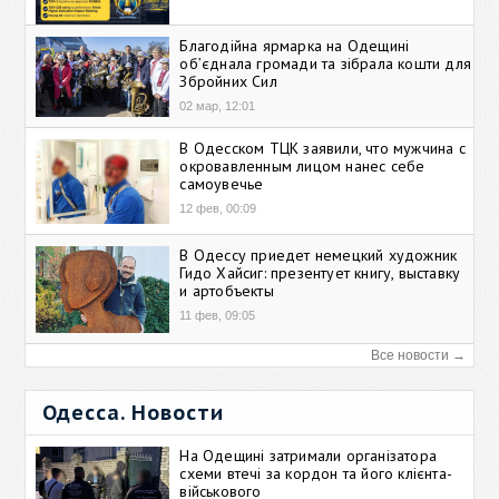
Благодійна ярмарка на Одещині
об’єднала громади та зібрала кошти для
Збройних Сил
02 мар, 12:01
В Одесском ТЦК заявили, что мужчина с
окровавленным лицом нанес себе
самоувечье
12 фев, 00:09
В Одессу приедет немецкий художник
Гидо Хайсиг: презентует книгу, выставку
и артобъекты
11 фев, 09:05
Все новости →
Одесса. Новости
На Одещині затримали організатора
схеми втечі за кордон та його клієнта-
військового