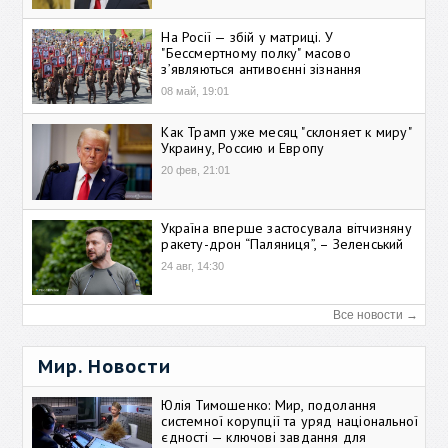
На Росії — збій у матриці. У
"Бессмертному полку" масово
зʼявляються антивоєнні зізнання
08 май, 19:01
Как Трамп уже месяц "склоняет к миру"
Украину, Россию и Европу
20 фев, 21:01
Україна вперше застосувала вітчизняну
ракету-дрон “Паляниця”, – Зеленський
24 авг, 14:30
Все новости →
Мир. Новости
Юлія Тимошенко: Мир, подолання
системної корупції та уряд національної
єдності — ключові завдання для