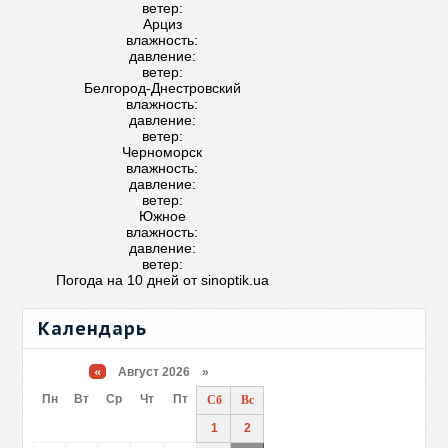
ветер:
Арциз
влажность:
давление:
ветер:
Белгород-Днестровский
влажность:
давление:
ветер:
Черноморск
влажность:
давление:
ветер:
Южное
влажность:
давление:
ветер:
Погода на 10 дней от
sinoptik.ua
Календарь
«
Август 2026 »
Пн
Вт
Ср
Чт
Пт
Сб
Вс
1
2