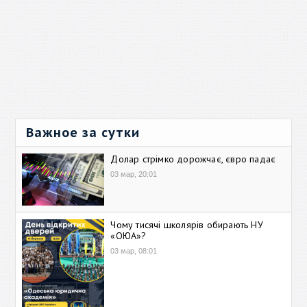
Важное за сутки
Долар стрімко дорожчає, євро падає
03 мар, 20:01
Чому тисячі школярів обирають НУ
«ОЮА»?
03 мар, 08:01