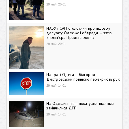
29 май, 20:01
НАБУ і САП оголосили про підозру
депутату Одеської облради — зятю
«прем'єра Придністров'я»
29 май, 20:01
На трасі Одеса – Білгород-
Дністровський повністю перекриють рух
29 май, 14:01
На Одещині п'яні покатушки підлітків
закінчилися ДТП
29 май, 14:01