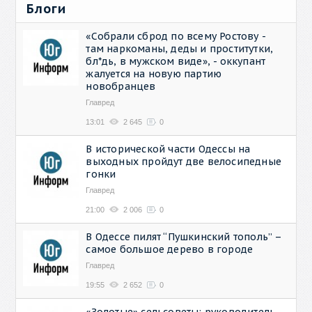
Блоги
«Собрали сброд по всему Ростову -
там наркоманы, деды и проститутки,
бл*дь, в мужском виде», - оккупант
жалуется на новую партию
новобранцев
Главред
13:01
2 645
0
В исторической части Одессы на
выходных пройдут две велосипедные
гонки
Главред
21:00
2 006
0
В Одессе пилят “Пушкинский тополь” –
самое большое дерево в городе
Главред
19:55
2 652
0
«Золотые» сельсоветы: руководитель