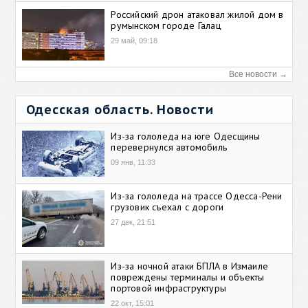
Российский дрон атаковал жилой дом в
румынском городе Галац
29 май, 09:18
Все новости →
Одесская область. Новости
Из-за гололеда на юге Одесщины
перевернулся автомобиль
09 янв, 11:33
Из-за гололеда на трассе Одесса-Рени
грузовик съехал с дороги
27 дек, 21:51
Из-за ночной атаки БПЛА в Измаиле
повреждены терминалы и объекты
портовой инфраструктуры
22 окт, 15:01