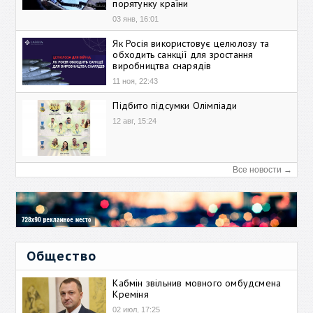
порятунку країни
03 янв, 16:01
Як Росія використовує целюлозу та
обходить санкції для зростання
виробництва снарядів
11 ноя, 22:43
Підбито підсумки Олімпіади
12 авг, 15:24
Все новости →
Общество
Кабмін звільнив мовного омбудсмена
Креміня
02 июл, 17:25