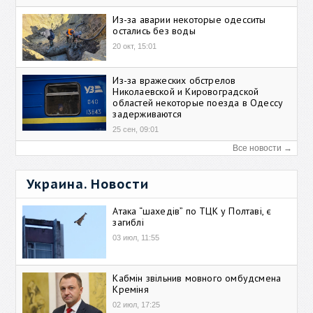
Из-за аварии некоторые одесситы
остались без воды
20 окт, 15:01
Из-за вражеских обстрелов
Николаевской и Кировоградской
областей некоторые поезда в Одессу
задерживаются
25 сен, 09:01
Все новости →
Украина. Новости
Атака “шахедів” по ТЦК у Полтаві, є
загиблі
03 июл, 11:55
Кабмін звільнив мовного омбудсмена
Креміня
02 июл, 17:25