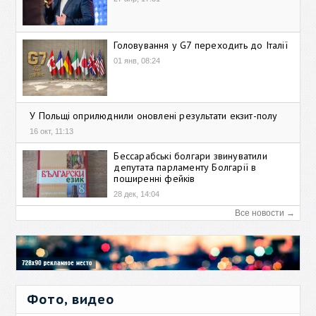
Головування у G7 переходить до Італії
01 янв, 08:24
У Польщі оприлюднили оновлені результати екзит-полу
16 окт, 11:13
Бессарабські болгари звинуватили
депутата парламенту Болгарії в
поширенні фейків
28 дек, 14:04
Все новости →
Фото, видео