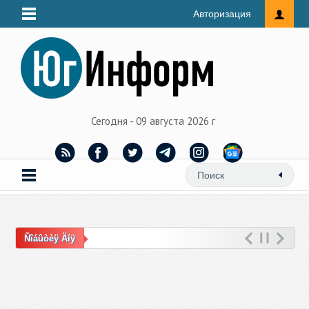
Авторизация
Сегодня - 09 августа 2026 г
Ñîáûòèÿ Äíÿ