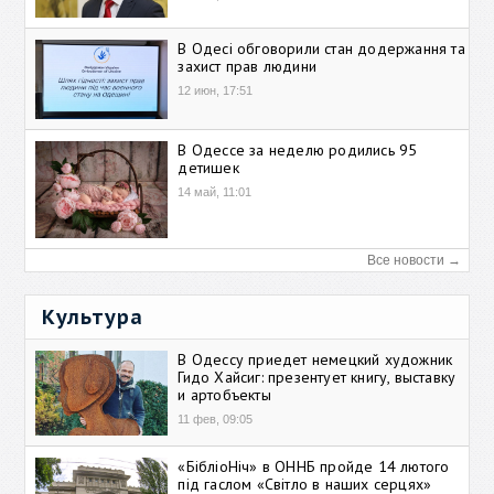
В Одесі обговорили стан додержання та
захист прав людини
12 июн, 17:51
В Одессе за неделю родились 95
детишек
14 май, 11:01
Все новости →
Культура
В Одессу приедет немецкий художник
Гидо Хайсиг: презентует книгу, выставку
и артобъекты
11 фев, 09:05
«БібліоНіч» в ОННБ пройде 14 лютого
під гаслом «Світло в наших серцях»