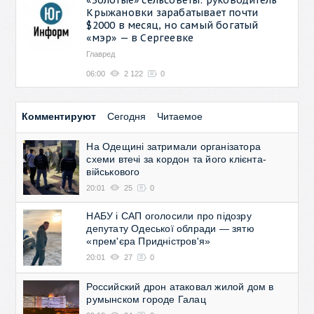
Крыжановки зарабатывает почти
$2000 в месяц, но самый богатый
«мэр» — в Сергеевке
Главред
06:00
2 122
0
Комментируют
Сегодня
Читаемое
На Одещині затримали організатора
схеми втечі за кордон та його клієнта-
військового
20:01
25
0
НАБУ і САП оголосили про підозру
депутату Одеської облради — зятю
«прем'єра Придністров'я»
20:01
27
0
Российский дрон атаковал жилой дом в
румынском городе Галац