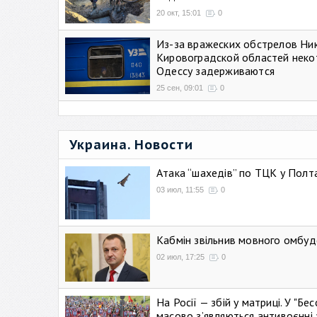
20 окт, 15:01
0
Из-за вражеских обстрелов Ни
Кировоградской областей неко
Одессу задерживаются
25 сен, 09:01
0
Украина. Новости
Атака “шахедів” по ТЦК у Полтав
03 июл, 11:55
0
Кабмін звільнив мовного омбуд
02 июл, 17:25
0
На Росії — збій у матриці. У "Б
масово зʼявляються антивоєнні 