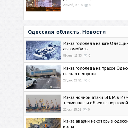
29 май, 09:18
0
Одесская область. Новости
Из-за гололеда на юге Одесщи
автомобиль
09 янв, 11:33
0
Из-за гололеда на трассе Одес
съехал с дороги
27 дек, 21:51
0
Из-за ночной атаки БПЛА в Из
терминалы и объекты портовой
22 окт, 15:01
0
Из-за аварии некоторые одесси
воды