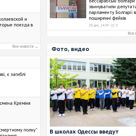
Бессарабські болгари
звинуватили депутат
парламенту Болгарії 
поширенні фейків
колаевской и
торые поезда в
28 дек, 14:04
0
Все 
Все новости →
Фото, видео
і, є загиблі
смена Креміня
ессмертному полку"
В школах Одессы введут
зізнання