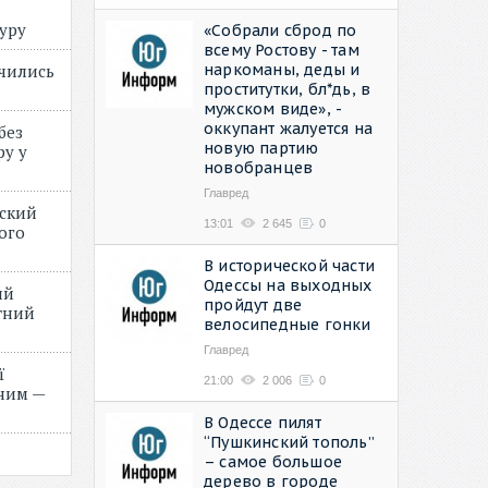
туру
«Собрали сброд по
всему Ростову - там
наркоманы, деды и
учились
проститутки, бл*дь, в
мужском виде», -
оккупант жалуется на
без
новую партию
ру у
новобранцев
Главред
нский
13:01
2 645
0
ого
»
В исторической части
Одессы на выходных
ий
пройдут две
етний
велосипедные гонки
Главред
ї
21:00
2 006
0
ним —
В Одессе пилят
“Пушкинский тополь”
– самое большое
дерево в городе