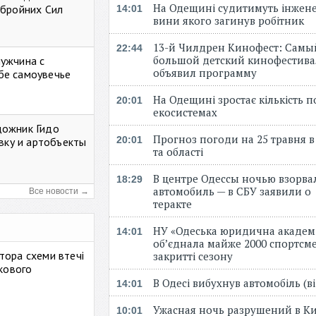
На Одещині судитимуть інжене
Збройних Сил
14:01
вини якого загинув робітник
13-й Чилдрен Кинофест: Самы
22:44
большой детский кинофестива
мужчина с
объявил программу
бе самоувечье
На Одещині зростає кількість 
20:01
екосистемах
дожник Гидо
Прогноз погоди на 25 травня в
20:01
авку и артобъекты
та області
В центре Одессы ночью взорва
18:29
автомобиль — в СБУ заявили о
Все новости →
теракте
НУ «Одеська юридична академ
14:01
об’єднала майже 2000 спортсме
тора схеми втечі
закритті сезону
ькового
В Одесі вибухнув автомобіль (
14:01
Ужасная ночь разрушений в Ки
10:01