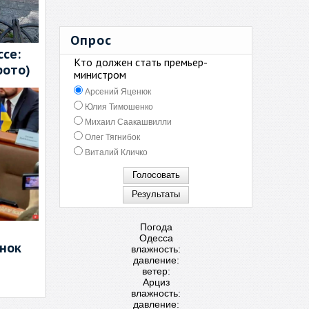
Опрос
се:
Кто должен стать премьер-
фото)
министром
Арсений Яценюк
Юлия Тимошенко
Михаил Саакашвилли
Олег Тягнибок
Виталий Кличко
Погода
Одесса
енок
влажность:
давление:
ветер:
Арциз
влажность:
давление: