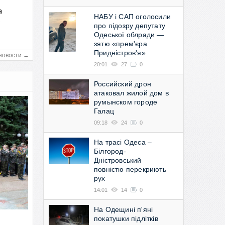
а
НАБУ і САП оголосили
в
про підозру депутату
Одеської облради —
зятю «прем'єра
Придністров'я»
новости →
20:01
27
0
Российский дрон
атаковал жилой дом в
румынском городе
Галац
09:18
24
0
На трасі Одеса –
Білгород-
Дністровський
повністю перекриють
рух
14:01
14
0
На Одещині п'яні
покатушки підлітків