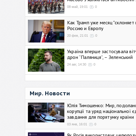
08 май, 19:01
0
Как Трамп уже месяц "склоняет 
Россию и Европу
20 фев, 21:01
0
Україна вперше застосувала віт
дрон “Паляниця”, – Зеленський
24 авг, 14:30
0
Мир. Новости
Юлія Тимошенко: Мир, подолан
корупції та уряд національної є
завдання для порятунку країни
03 янв, 16:01
0
Як Росія використовує целюлоз