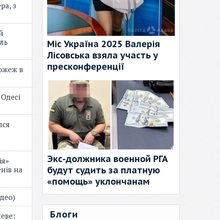
ра, з
й
ль
Міс Україна 2025 Валерія
Лісовська взяла участь у
пресконференції
пожеж в
 Одесі
лся
Экс-должника военной РГА
ія»
будут судить за платную
нів на
«помощь» уклончанам
відео)
Блоги
еве: