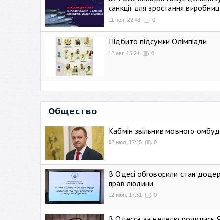
санкції для зростання виробниц
11 ноя, 22:43
0
Підбито підсумки Олімпіади
12 авг, 15:24
0
Общество
Кабмін звільнив мовного омбуд
02 июл, 17:25
0
В Одесі обговорили стан додер
прав людини
12 июн, 17:51
0
В Одессе за неделю родились 