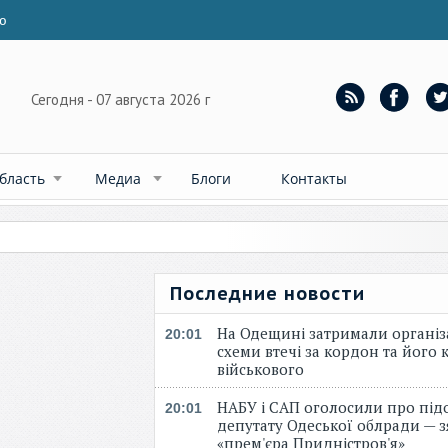
ю
Сегодня - 07 августа 2026 г
бласть
Медиа
Блоги
Контакты
Последние новости
На Одещині затримали організ
20:01
схеми втечі за кордон та його к
військового
НАБУ і САП оголосили про під
20:01
депутату Одеської облради — 
«прем'єра Придністров'я»