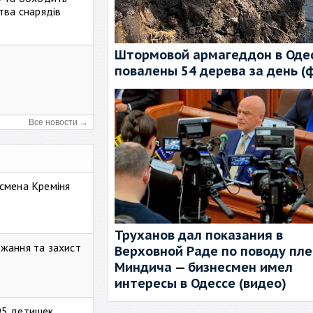
тва снарядів
Штормовой армагеддон в Одес
повалены 54 дерева за день (
Все новости →
смена Креміня
Труханов дал показания в
жання та захист
Верховной Раде по поводу пл
Миндича — бизнесмен имел
интересы в Одессе (видео)
95 детишек