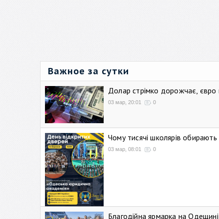
Важное за сутки
Долар стрімко дорожчає, євро
03 мар, 20:01
0
Чому тисячі школярів обирают
03 мар, 08:01
0
Благодійна ярмарка на Одещині