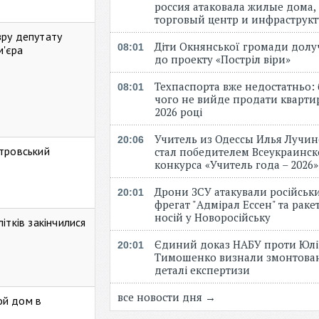
россия атаковала жилые дома,
торговый центр и инфраструк
зру депутату
Діти Окнянської громади дол
08:01
м'єра
до проекту «Постріл віри»
Техпаспорта вже недостатньо: 
08:01
чого не вийде продати кварти
2026 році
Учитель из Одессы Илья Лучи
20:06
стровський
стал победителем Всеукраинск
конкурса «Учитель года – 2026
Дрони ЗСУ атакували російськ
20:01
фрегат "Адмірал Ессен" та рак
носій у Новоросійську
ітків закінчилися
Єдиний доказ НАБУ проти Юлі
20:01
Тимошенко визнали змонтова
деталі експертизи
все новости дня →
ой дом в