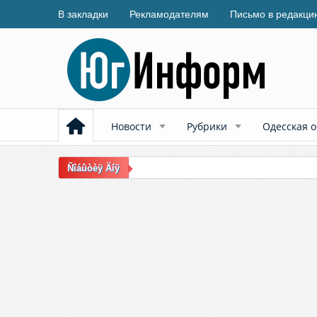
В закладки
Рекламодателям
Письмо в редакци
Новости
Рубрики
Одесская о
Ñîáûòèÿ Äíÿ