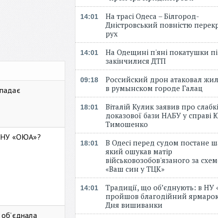
На трасі Одеса – Білгород-
14:01
Дністровський повністю перек
рух
На Одещині п'яні покатушки пі
14:01
закінчилися ДТП
Российский дрон атаковал жи
09:18
в румынском городе Галац
 падає
Віталій Кулик заявив про слабк
18:01
доказової бази НАБУ у справі Ю
Тимошенко
ь НУ «ОЮА»?
В Одесі перед судом постане ш
18:01
який ошукав матір
військовозобов'язаного за схе
«Ваш син у ТЦК»
Традиції, що об’єднують: в НУ
14:01
пройшов благодійний ярмарок
Дня вишиванки
 об’єднала