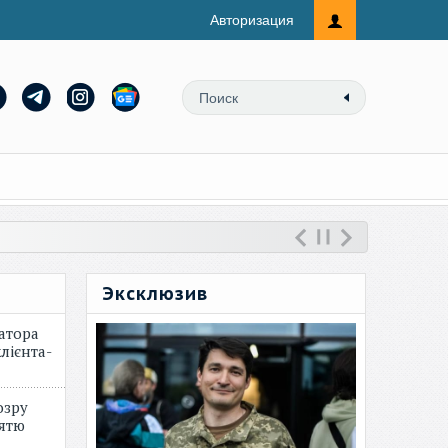
Авторизация
Эксклюзив
атора
лієнта-
озру
зятю