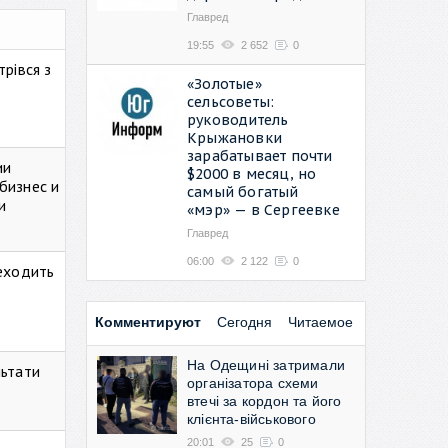
Главред
19:55
2 652
0
рівся з
«Золотые»
сельсоветы:
руководитель
Крыжановки
зарабатывает почти
ии
$2000 в месяц, но
бизнес и
самый богатый
и
«мэр» — в Сергеевке
Главред
06:00
2 122
0
реходить
Комментируют
Сегодня
Читаемое
На Одещині затримали
льтати
організатора схеми
втечі за кордон та його
клієнта-військового
20:01
25
0