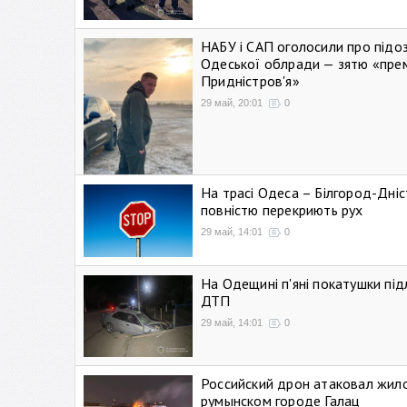
НАБУ і САП оголосили про підо
Одеської облради — зятю «пре
Придністров'я»
29 май, 20:01
0
На трасі Одеса – Білгород-Дні
повністю перекриють рух
29 май, 14:01
0
На Одещині п'яні покатушки підл
ДТП
29 май, 14:01
0
Российский дрон атаковал жил
румынском городе Галац