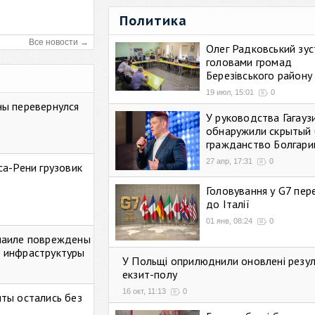
Политика
Все новости →
Олег Радковський зуст
головами громад
Березівського району
19 июл, 15:01
0
ны перевернулся
У руководства Гагауз
обнаружили скрытый 
гражданство Болгари
27 апр, 17:31
0
са-Рени грузовик
Головування у G7 пе
до Італії
01 янв, 08:24
0
маиле повреждены
 инфраструктуры
У Польщі оприлюднили оновлені резу
екзит-полу
16 окт, 11:13
0
ты остались без