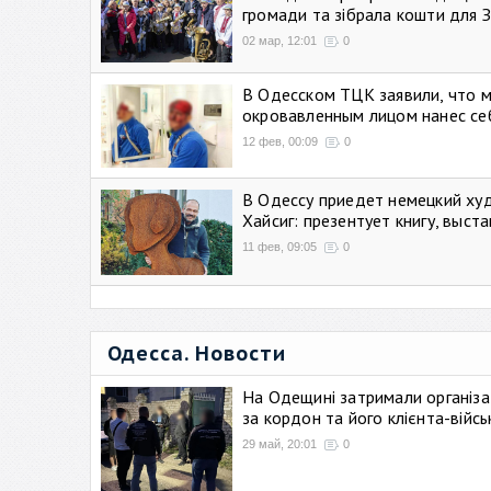
громади та зібрала кошти для 
02 мар, 12:01
0
В Одесском ТЦК заявили, что 
окровавленным лицом нанес се
12 фев, 00:09
0
В Одессу приедет немецкий ху
Хайсиг: презентует книгу, выст
11 фев, 09:05
0
Одесса. Новости
На Одещині затримали організа
за кордон та його клієнта-війс
29 май, 20:01
0