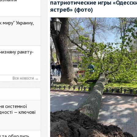
патриотические игры «Одесск
ястреб» (фото)
к миру" Украину,
чизняну ракету-
Все новости →
ня системної
дності — ключові
у та обходить