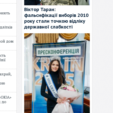
Віктор Таран:
риють
фальсифікації виборів 2010
року стали точкою відліку
державної слабкості
длітків
лой дом
ість
лії
ахрай,
мою
 «ОЮА»
 до