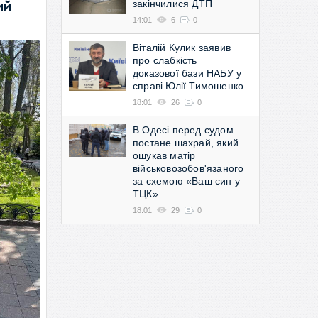
закінчилися ДТП
ий
14:01
6
0
Віталій Кулик заявив
про слабкість
доказової бази НАБУ у
справі Юлії Тимошенко
18:01
26
0
В Одесі перед судом
постане шахрай, який
ошукав матір
військовозобов'язаного
за схемою «Ваш син у
ТЦК»
18:01
29
0