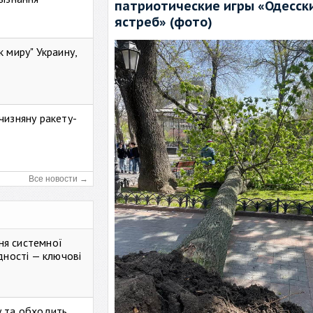
патриотические игры «Одесск
ястреб» (фото)
к миру" Украину,
чизняну ракету-
Все новости →
ня системної
дності — ключові
у та обходить