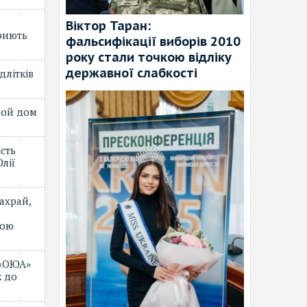
Віктор Таран:
риють
фальсифікації виборів 2010
року стали точкою відліку
державної слабкості
длітків
лой дом
ість
лії
ахрай,
мою
 «ОЮА»
 до