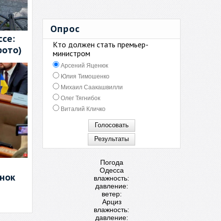
Опрос
се:
Кто должен стать премьер-
фото)
министром
Арсений Яценюк
Юлия Тимошенко
Михаил Саакашвилли
Олег Тягнибок
Виталий Кличко
Погода
Одесса
енок
влажность:
давление:
ветер:
Арциз
влажность:
давление: