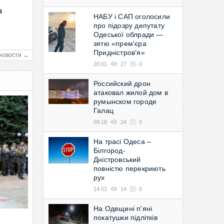
а
НАБУ і САП оголосили
в
про підозру депутату
Одеської облради —
зятю «прем'єра
Придністров'я»
новости →
20:01
27
0
Российский дрон
атаковал жилой дом в
румынском городе
Галац
09:18
24
0
На трасі Одеса –
Білгород-
Дністровський
повністю перекриють
рух
14:01
14
0
На Одещині п'яні
покатушки підлітків