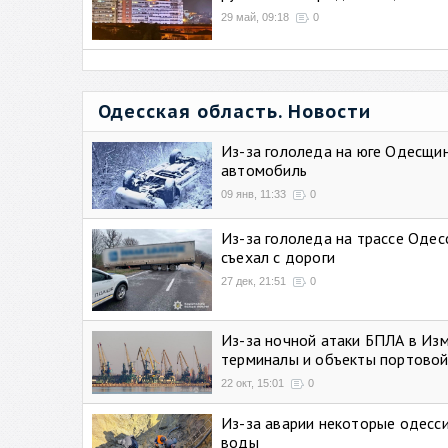
29 май, 09:18
0
Одесская область. Новости
Из-за гололеда на юге Одесщи
автомобиль
09 янв, 11:33
0
Из-за гололеда на трассе Одес
съехал с дороги
27 дек, 21:51
0
Из-за ночной атаки БПЛА в Из
терминалы и объекты портовой
22 окт, 15:01
0
Из-за аварии некоторые одесси
воды