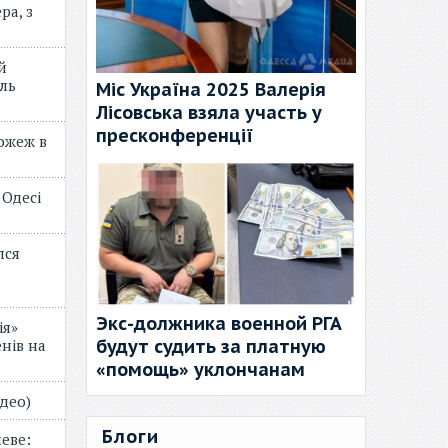
ра, з
й
ль
Міс Україна 2025 Валерія
Лісовська взяла участь у
пресконференції
пожеж в
 Одесі
лся
Экс-должника военной РГА
ія»
будут судить за платную
нів на
«помощь» уклончанам
відео)
Блоги
еве: