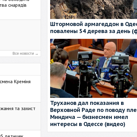
тва снарядів
Штормовой армагеддон в Одес
повалены 54 дерева за день (
Все новости →
смена Креміня
Труханов дал показания в
жання та захист
Верховной Раде по поводу пл
Миндича — бизнесмен имел
интересы в Одессе (видео)
95 детишек