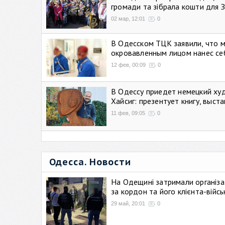
громади та зібрала кошти для 
02 мар, 12:01
0
В Одесском ТЦК заявили, что 
окровавленным лицом нанес се
12 фев, 00:09
0
В Одессу приедет немецкий ху
Хайсиг: презентует книгу, выст
11 фев, 09:05
0
Одесса. Новости
На Одещині затримали організа
за кордон та його клієнта-війс
29 май, 20:01
0