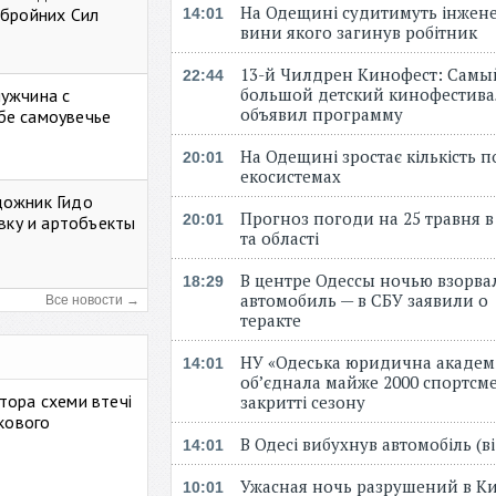
На Одещині судитимуть інжене
Збройних Сил
14:01
вини якого загинув робітник
13-й Чилдрен Кинофест: Самы
22:44
большой детский кинофестива
мужчина с
объявил программу
бе самоувечье
На Одещині зростає кількість 
20:01
екосистемах
дожник Гидо
Прогноз погоди на 25 травня в
20:01
авку и артобъекты
та області
В центре Одессы ночью взорва
18:29
автомобиль — в СБУ заявили о
Все новости →
теракте
НУ «Одеська юридична академ
14:01
об’єднала майже 2000 спортсме
тора схеми втечі
закритті сезону
ькового
В Одесі вибухнув автомобіль (
14:01
Ужасная ночь разрушений в Ки
10:01