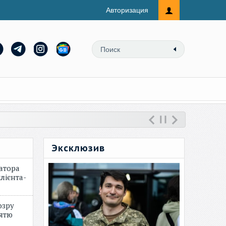
Авторизация
Эксклюзив
атора
лієнта-
озру
зятю