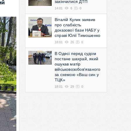
закінчилися ДТП
ий
14:01
6
0
Віталій Кулик заявив
про слабкість
доказової бази НАБУ у
справі Юлії Тимошенко
18:01
26
0
В Одесі перед судом
постане шахрай, який
ошукав матір
військовозобов'язаного
за схемою «Ваш син у
ТЦК»
18:01
29
0