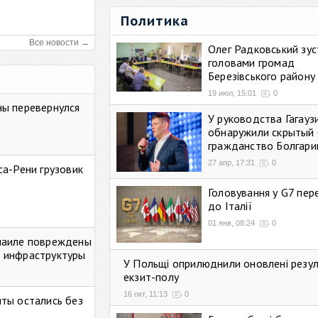
Политика
Все новости →
Олег Радковський зуст
головами громад
Березівського району
19 июл, 15:01
0
ны перевернулся
У руководства Гагауз
обнаружили скрытый 
гражданство Болгари
27 апр, 17:31
0
са-Рени грузовик
Головування у G7 пе
до Італії
01 янв, 08:24
0
маиле повреждены
 инфраструктуры
У Польщі оприлюднили оновлені резу
екзит-полу
16 окт, 11:13
0
ты остались без