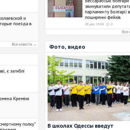
Бессарабські болгари
звинуватили депутат
парламенту Болгарії 
поширенні фейків
колаевской и
торые поезда в
28 дек, 14:04
0
Все 
Все новости →
Фото, видео
і, є загиблі
смена Креміня
ессмертному полку"
В школах Одессы введут
зізнання