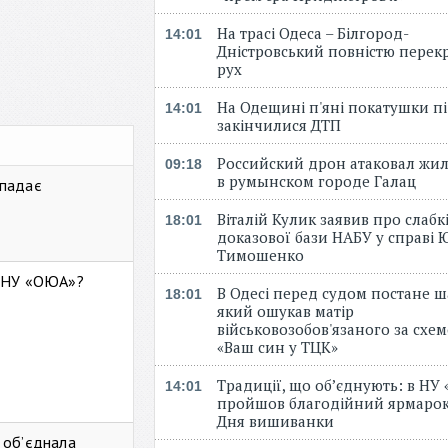
На трасі Одеса – Білгород-
14:01
Дністровський повністю перек
рух
На Одещині п'яні покатушки пі
14:01
закінчилися ДТП
Российский дрон атаковал жи
09:18
в румынском городе Галац
 падає
Віталій Кулик заявив про слабк
18:01
доказової бази НАБУ у справі Ю
Тимошенко
ь НУ «ОЮА»?
В Одесі перед судом постане ш
18:01
який ошукав матір
військовозобов'язаного за схе
«Ваш син у ТЦК»
Традиції, що об’єднують: в НУ
14:01
пройшов благодійний ярмарок
Дня вишиванки
 об’єднала