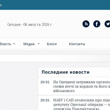
ю
Сегодня - 06 августа 2026 г
бласть
Медиа
Блоги
Контакты
Последние новости
На Одещині затримали організ
20:01
схеми втечі за кордон та його к
військового
НАБУ і САП оголосили про під
20:01
депутату Одеської облради — 
«прем'єра Придністров'я»