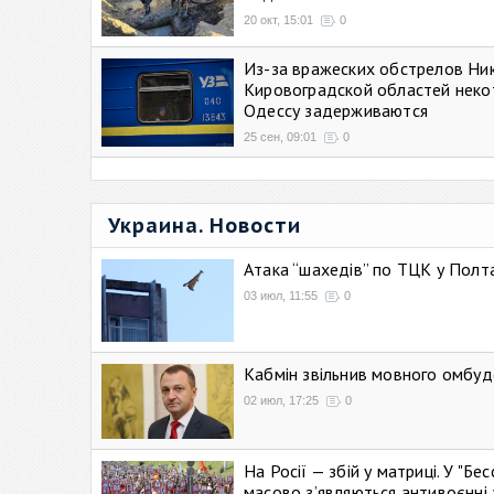
20 окт, 15:01
0
Из-за вражеских обстрелов Ни
Кировоградской областей неко
Одессу задерживаются
25 сен, 09:01
0
Украина. Новости
Атака “шахедів” по ТЦК у Полтав
03 июл, 11:55
0
Кабмін звільнив мовного омбуд
02 июл, 17:25
0
На Росії — збій у матриці. У "Б
масово зʼявляються антивоєнні 