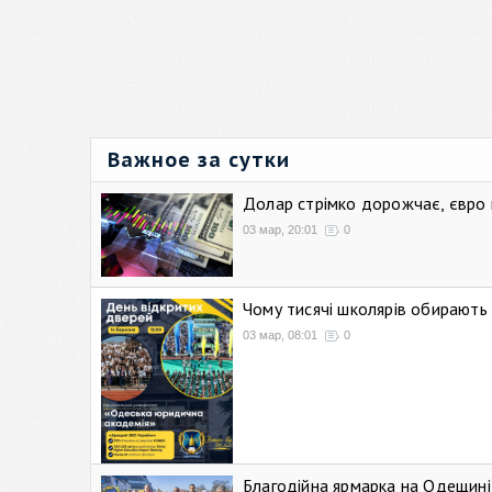
Важное за сутки
Долар стрімко дорожчає, євро
03 мар, 20:01
0
Чому тисячі школярів обирают
03 мар, 08:01
0
Благодійна ярмарка на Одещині