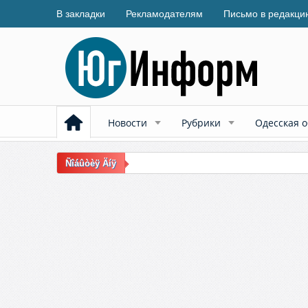
В закладки
Рекламодателям
Письмо в редакци
Новости
Рубрики
Одесская о
Ñîáûòèÿ Äíÿ