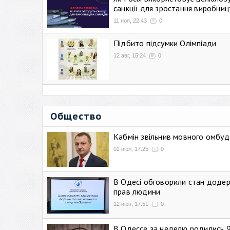
санкції для зростання виробниц
11 ноя, 22:43
0
Підбито підсумки Олімпіади
12 авг, 15:24
0
Общество
Кабмін звільнив мовного омбуд
02 июл, 17:25
0
В Одесі обговорили стан додер
прав людини
12 июн, 17:51
0
В Одессе за неделю родились 