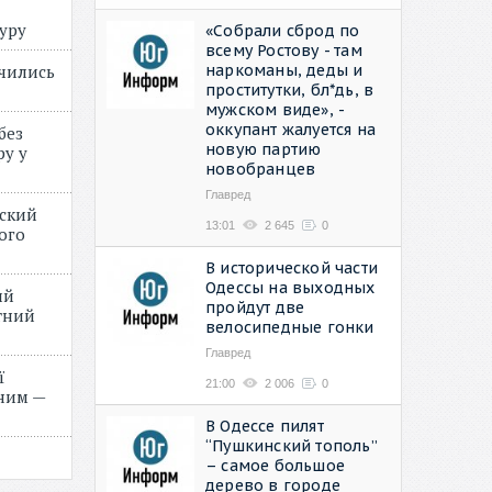
туру
«Собрали сброд по
всему Ростову - там
наркоманы, деды и
учились
проститутки, бл*дь, в
мужском виде», -
оккупант жалуется на
без
новую партию
ру у
новобранцев
Главред
нский
13:01
2 645
0
ого
»
В исторической части
Одессы на выходных
ий
пройдут две
етний
велосипедные гонки
Главред
ї
21:00
2 006
0
ним —
В Одессе пилят
“Пушкинский тополь”
– самое большое
дерево в городе