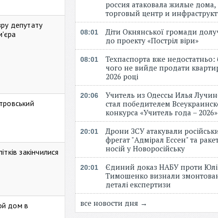
россия атаковала жилые дома,
торговый центр и инфраструк
зру депутату
Діти Окнянської громади дол
08:01
м'єра
до проекту «Постріл віри»
Техпаспорта вже недостатньо: 
08:01
чого не вийде продати кварти
2026 році
Учитель из Одессы Илья Лучи
20:06
стровський
стал победителем Всеукраинск
конкурса «Учитель года – 2026
Дрони ЗСУ атакували російськ
20:01
фрегат "Адмірал Ессен" та рак
носій у Новоросійську
ітків закінчилися
Єдиний доказ НАБУ проти Юлі
20:01
Тимошенко визнали змонтова
деталі експертизи
все новости дня →
ой дом в