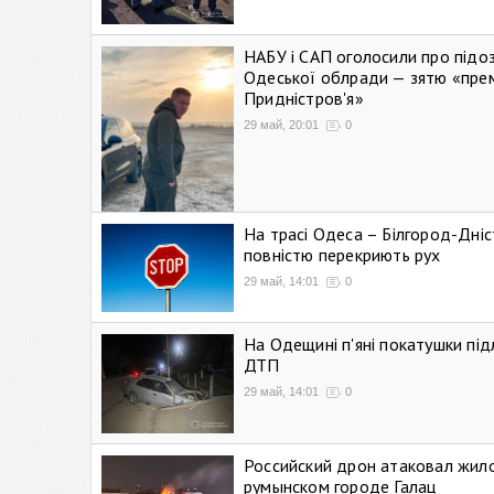
НАБУ і САП оголосили про підо
Одеської облради — зятю «пре
Придністров'я»
29 май, 20:01
0
На трасі Одеса – Білгород-Дні
повністю перекриють рух
29 май, 14:01
0
На Одещині п'яні покатушки підл
ДТП
29 май, 14:01
0
Российский дрон атаковал жил
румынском городе Галац