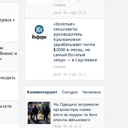
Главред
19:55
2 652
0
рівся з
«Золотые»
сельсоветы:
руководитель
Крыжановки
зарабатывает почти
ии
$2000 в месяц, но
бизнес и
самый богатый
и
«мэр» — в Сергеевке
Главред
06:00
2 122
0
реходить
Комментируют
Сегодня
Читаемое
На Одещині затримали
льтати
організатора схеми
втечі за кордон та його
клієнта-військового
20:01
25
0