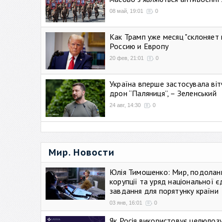
08 май, 19:01
0
Как Трамп уже месяц "склоняет 
Россию и Европу
20 фев, 21:01
0
Україна вперше застосувала віт
дрон “Паляниця”, – Зеленський
24 авг, 14:30
0
Мир. Новости
Юлія Тимошенко: Мир, подолан
корупції та уряд національної є
завдання для порятунку країни
03 янв, 16:01
0
Як Росія використовує целюлоз