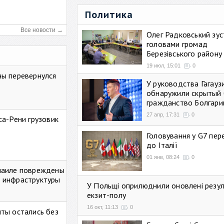
Политика
Все новости →
Олег Радковський зуст
головами громад
Березівського району
19 июл, 15:01
0
ны перевернулся
У руководства Гагауз
обнаружили скрытый 
гражданство Болгари
27 апр, 17:31
0
са-Рени грузовик
Головування у G7 пе
до Італії
01 янв, 08:24
0
маиле повреждены
 инфраструктуры
У Польщі оприлюднили оновлені резу
екзит-полу
16 окт, 11:13
0
ты остались без