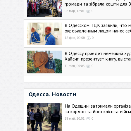
громади та зібрала кошти для 
02 мар, 12:01
0
В Одесском ТЦК заявили, что 
окровавленным лицом нанес се
12 фев, 00:09
0
В Одессу приедет немецкий ху
Хайсиг: презентует книгу, выст
11 фев, 09:05
0
Одесса. Новости
На Одещині затримали організа
за кордон та його клієнта-війс
29 май, 20:01
0