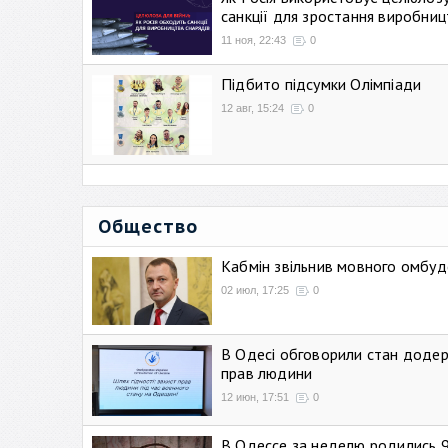
санкції для зростання виробниц
11 ноя, 22:43
0
Підбито підсумки Олімпіади
12 авг, 15:24
0
Общество
Кабмін звільнив мовного омбуд
02 июл, 17:25
0
В Одесі обговорили стан додер
прав людини
12 июн, 17:51
0
В Одессе за неделю родились 