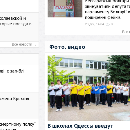
Бессарабські болгари
звинуватили депутат
парламенту Болгарії 
поширенні фейків
колаевской и
торые поезда в
28 дек, 14:04
0
Все 
Все новости →
Фото, видео
і, є загиблі
смена Креміня
ессмертному полку"
В школах Одессы введут
зізнання