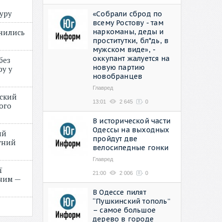
туру
«Собрали сброд по
всему Ростову - там
наркоманы, деды и
учились
проститутки, бл*дь, в
мужском виде», -
оккупант жалуется на
без
новую партию
ру у
новобранцев
Главред
нский
13:01
2 645
0
ого
»
В исторической части
Одессы на выходных
ий
пройдут две
етний
велосипедные гонки
Главред
ї
21:00
2 006
0
ним —
В Одессе пилят
“Пушкинский тополь”
– самое большое
дерево в городе