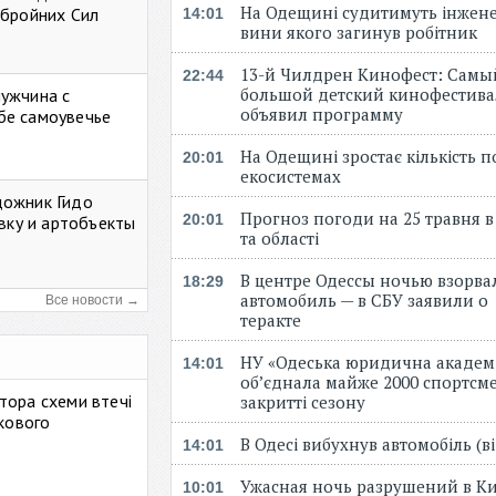
На Одещині судитимуть інжене
Збройних Сил
14:01
вини якого загинув робітник
13-й Чилдрен Кинофест: Самы
22:44
большой детский кинофестива
мужчина с
объявил программу
бе самоувечье
На Одещині зростає кількість 
20:01
екосистемах
дожник Гидо
Прогноз погоди на 25 травня в
20:01
авку и артобъекты
та області
В центре Одессы ночью взорва
18:29
автомобиль — в СБУ заявили о
Все новости →
теракте
НУ «Одеська юридична академ
14:01
об’єднала майже 2000 спортсме
тора схеми втечі
закритті сезону
ькового
В Одесі вибухнув автомобіль (
14:01
Ужасная ночь разрушений в Ки
10:01