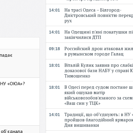
На трасі Одеса – Білгород-
14:01
Дністровський повністю перек
рух
На Одещині п'яні покатушки пі
14:01
закінчилися ДТП
Российский дрон атаковал жи
09:18
в румынском городе Галац
 падає
Віталій Кулик заявив про слабк
18:01
доказової бази НАБУ у справі Ю
Тимошенко
ь НУ «ОЮА»?
В Одесі перед судом постане ш
18:01
який ошукав матір
військовозобов'язаного за схе
«Ваш син у ТЦК»
Традиції, що об’єднують: в НУ
14:01
пройшов благодійний ярмарок
Дня вишиванки
 об’єднала