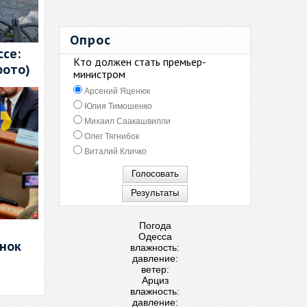
Опрос
се:
Кто должен стать премьер-
фото)
министром
Арсений Яценюк
Юлия Тимошенко
Михаил Саакашвилли
Олег Тягнибок
Виталий Кличко
Погода
Одесса
енок
влажность:
давление:
ветер:
Арциз
влажность:
давление: