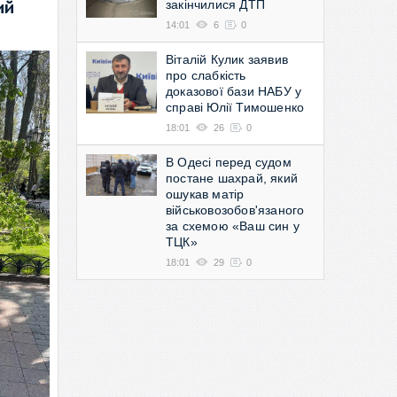
закінчилися ДТП
ий
14:01
6
0
Віталій Кулик заявив
про слабкість
доказової бази НАБУ у
справі Юлії Тимошенко
18:01
26
0
В Одесі перед судом
постане шахрай, який
ошукав матір
військовозобов'язаного
за схемою «Ваш син у
ТЦК»
18:01
29
0