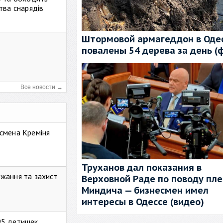
тва снарядів
Штормовой армагеддон в Одес
повалены 54 дерева за день (
Все новости →
смена Креміня
Труханов дал показания в
жання та захист
Верховной Раде по поводу пл
Миндича — бизнесмен имел
интересы в Одессе (видео)
95 детишек