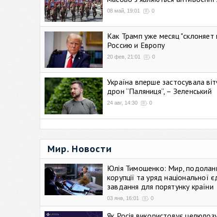
08 май, 19:01
0
Как Трамп уже месяц "склоняет 
Россию и Европу
20 фев, 21:01
0
Україна вперше застосувала віт
дрон “Паляниця”, – Зеленський
24 авг, 14:30
0
Мир. Новости
Юлія Тимошенко: Мир, подолан
корупції та уряд національної є
завдання для порятунку країни
03 янв, 16:01
0
Як Росія використовує целюлоз