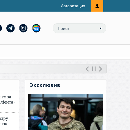
Авторизация
Эксклюзив
атора
лієнта-
озру
зятю