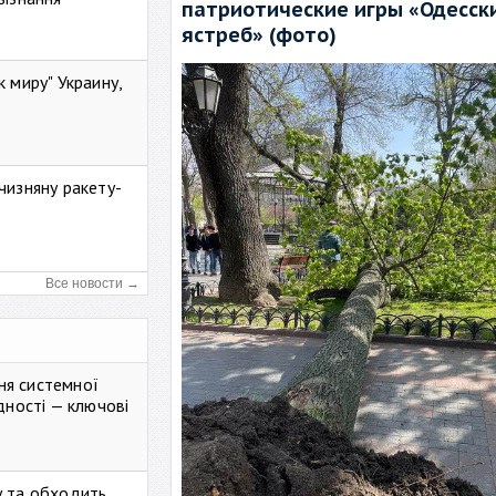
патриотические игры «Одесск
ястреб» (фото)
к миру" Украину,
чизняну ракету-
Все новости →
ня системної
дності — ключові
у та обходить