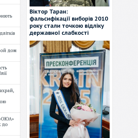
Віктор Таран:
риють
фальсифікації виборів 2010
року стали точкою відліку
державної слабкості
длітків
лой дом
ість
лії
ахрай,
мою
 «ОЮА»
 до