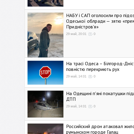
НАБУ і САП оголосили про підо
Одеської облради — зятю «пре
Придністров'я»
29 май, 20:01
0
На трасі Одеса – Білгород-Дні
повністю перекриють рух
29 май, 14:01
0
На Одещині п'яні покатушки підл
ДТП
29 май, 14:01
0
Российский дрон атаковал жил
румынском городе Галац