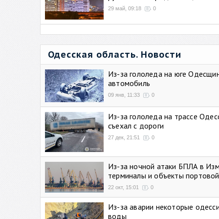
29 май, 09:18
0
Одесская область. Новости
Из-за гололеда на юге Одесщи
автомобиль
09 янв, 11:33
0
Из-за гололеда на трассе Одес
съехал с дороги
27 дек, 21:51
0
Из-за ночной атаки БПЛА в Из
терминалы и объекты портовой
22 окт, 15:01
0
Из-за аварии некоторые одесси
воды