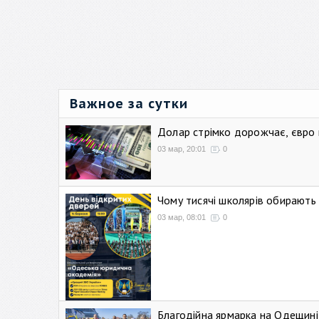
Важное за сутки
Долар стрімко дорожчає, євро
03 мар, 20:01
0
Чому тисячі школярів обирают
03 мар, 08:01
0
Благодійна ярмарка на Одещині