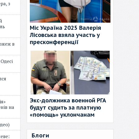
ра, з
й
ль
Міс Україна 2025 Валерія
Лісовська взяла участь у
пресконференції
пожеж в
 Одесі
лся
Экс-должника военной РГА
ія»
будут судить за платную
нів на
«помощь» уклончанам
відео)
Блоги
еве: