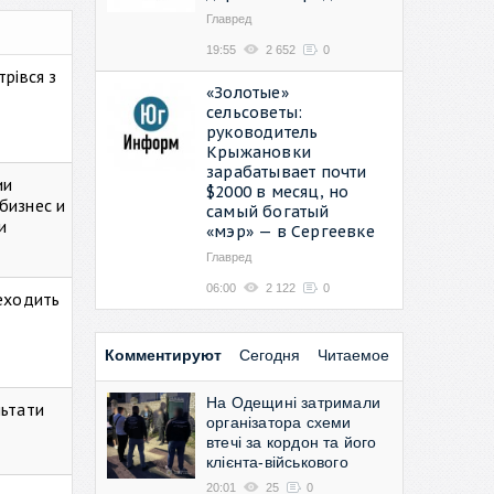
Главред
19:55
2 652
0
рівся з
«Золотые»
сельсоветы:
руководитель
Крыжановки
зарабатывает почти
ии
$2000 в месяц, но
бизнес и
самый богатый
и
«мэр» — в Сергеевке
Главред
06:00
2 122
0
реходить
Комментируют
Сегодня
Читаемое
На Одещині затримали
льтати
організатора схеми
втечі за кордон та його
клієнта-військового
20:01
25
0