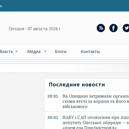
ю
Сегодня - 07 августа 2026 г
бласть
Медиа
Блоги
Контакты
Последние новости
На Одещині затримали організ
20:01
схеми втечі за кордон та його к
військового
НАБУ і САП оголосили про під
20:01
депутату Одеської облради — 
«прем'єра Придністров'я»