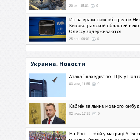
20 окт, 15:01
0
Из-за вражеских обстрелов Ни
Кировоградской областей неко
Одессу задерживаются
25 сен, 09:01
0
Украина. Новости
Атака “шахедів” по ТЦК у Полтав
03 июл, 11:55
0
Кабмін звільнив мовного омбуд
02 июл, 17:25
0
На Росії — збій у матриці. У "Б
масово зʼявляються антивоєнні 