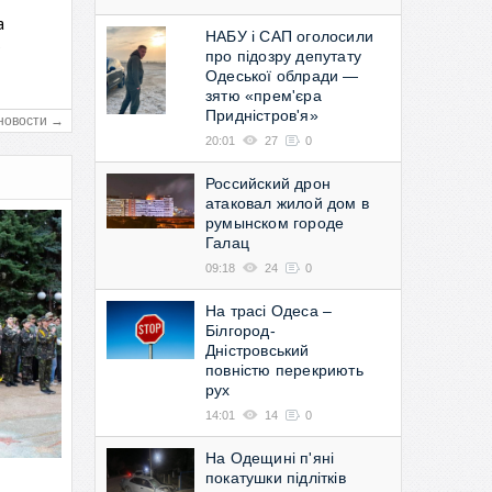
а
НАБУ і САП оголосили
в
про підозру депутату
Одеської облради —
зятю «прем'єра
Придністров'я»
новости →
20:01
27
0
Российский дрон
атаковал жилой дом в
румынском городе
Галац
09:18
24
0
На трасі Одеса –
Білгород-
Дністровський
повністю перекриють
рух
14:01
14
0
На Одещині п'яні
покатушки підлітків