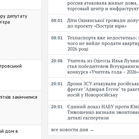
россия атаковала жилые дома,
торговый центр и инфраструк
зру депутату
Діти Окнянської громади дол
08:01
м'єра
до проекту «Постріл віри»
Техпаспорта вже недостатньо: 
08:01
чого не вийде продати кварти
2026 році
Учитель из Одессы Илья Лучи
20:06
стровський
стал победителем Всеукраинск
конкурса «Учитель года – 2026
Дрони ЗСУ атакували російськ
20:01
фрегат "Адмірал Ессен" та рак
носій у Новоросійську
ітків закінчилися
Єдиний доказ НАБУ проти Юлі
20:01
Тимошенко визнали змонтова
деталі експертизи
все новости дня →
ой дом в