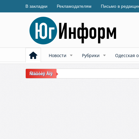
В закладки
Рекламодателям
Письмо в редакци
Новости
Рубрики
Одесская о
Ñîáûòèÿ Äíÿ