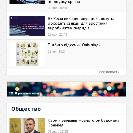
порятунку країни
03 янв, 16:01
Як Росія використовує целюлозу та
обходить санкції для зростання
виробництва снарядів
11 ноя, 22:43
Підбито підсумки Олімпіади
12 авг, 15:24
Все новости →
Общество
Кабмін звільнив мовного омбудсмена
Креміня
02 июл, 17:25