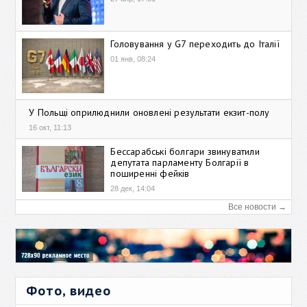
Головування у G7 переходить до Італії
01 янв, 08:24
У Польщі оприлюднили оновлені результати екзит-полу
16 окт, 11:13
Бессарабські болгари звинуватили
депутата парламенту Болгарії в
поширенні фейків
28 дек, 14:04
Все новости →
Фото, видео