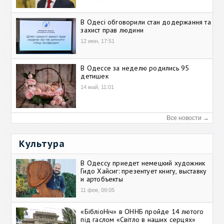
В Одесі обговорили стан додержання та
захист прав людини
12 июн, 17:51
В Одессе за неделю родились 95
детишек
14 май, 11:01
Все новости →
Культура
В Одессу приедет немецкий художник
Гидо Хайсиг: презентует книгу, выставку
и артобъекты
11 фев, 09:05
«БібліоНіч» в ОННБ пройде 14 лютого
під гаслом «Світло в наших серцях»