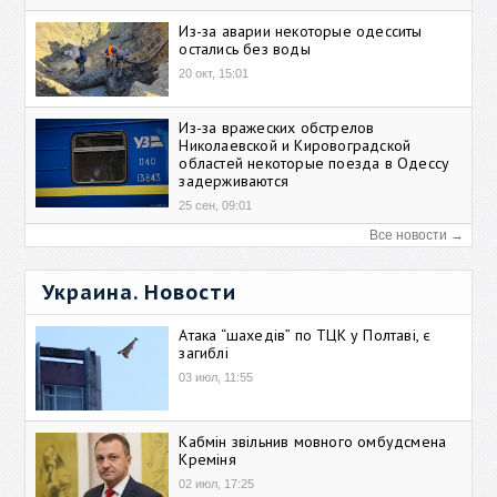
Из-за аварии некоторые одесситы
остались без воды
20 окт, 15:01
Из-за вражеских обстрелов
Николаевской и Кировоградской
областей некоторые поезда в Одессу
задерживаются
25 сен, 09:01
Все новости →
Украина. Новости
Атака “шахедів” по ТЦК у Полтаві, є
загиблі
03 июл, 11:55
Кабмін звільнив мовного омбудсмена
Креміня
02 июл, 17:25