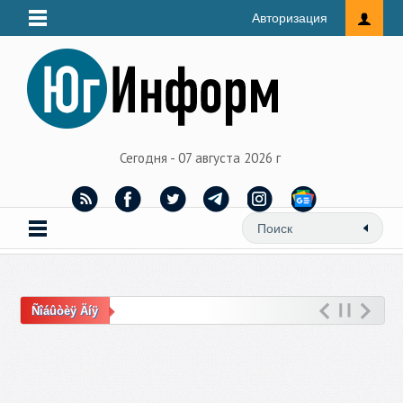
Авторизация
Сегодня - 07 августа 2026 г
Ñîáûòèÿ Äíÿ