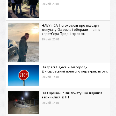
29 май, 20:01
НАБУ і САП оголосили про підозру
депутату Одеської облради — зятю
«прем'єра Придністров'я»
29 май, 20:01
На трасі Одеса – Білгород-
Дністровський повністю перекриють рух
29 май, 14:01
На Одещині п'яні покатушки підлітків
закінчилися ДТП
29 май, 14:01