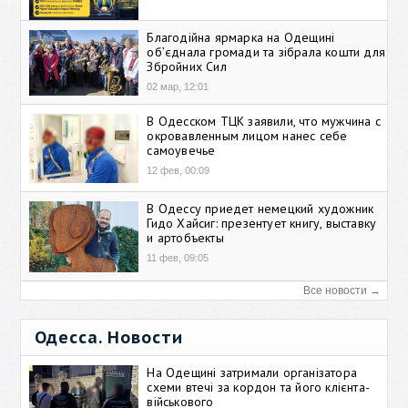
Благодійна ярмарка на Одещині
об’єднала громади та зібрала кошти для
Збройних Сил
02 мар, 12:01
В Одесском ТЦК заявили, что мужчина с
окровавленным лицом нанес себе
самоувечье
12 фев, 00:09
В Одессу приедет немецкий художник
Гидо Хайсиг: презентует книгу, выставку
и артобъекты
11 фев, 09:05
Все новости →
Одесса. Новости
На Одещині затримали організатора
схеми втечі за кордон та його клієнта-
військового