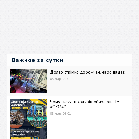
Важное за сутки
Долар стрімко дорожчає, євро падає
03 мар, 20:01
Чому тисячі школярів обирають НУ
«ОЮА»?
03 мар, 08:01