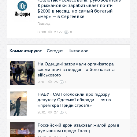
Крыжановки зарабатывает почти
$2000 в месяц, но самый богатый
«мэр» — в Сергеевке
Главред
06:00
2 122
0
Комментируют
Сегодня
Читаемое
На Одещині затримали організатора
схеми втечі за кордон та його клієнта-
військового
20:01
25
0
НАБУ і САП оголосили про підозру
депутату Одеської облради — зятю
«прем'єра Придністров'я»
20:01
27
0
Российский дрон атаковал жилой дом в
румынском городе Галац