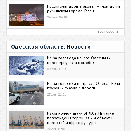
Российский дрон атаковал жилой дом в
румынском городе Галац
29 май, 09:18
Все новости →
Одесская область. Новости
Из-за гололеда на юге Одесщины
перевернулся автомобиль
09 янв, 11:33
Из-за гололеда на трассе Одесса-Рени
грузовик съехал с дороги
27 дек, 21:51
Из-за ночной атаки БПЛА в Измаиле
повреждены терминалы и объекты
портовой инфраструктуры
22 окт, 15:01