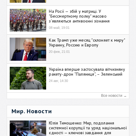
На Росії — збій у матриці. У
"Бессмертному полку" масово
зʼявляються антивоєнні зізнання
08 май, 19:01
Как Трамп уже месяц "склоняет к миру"
Украину, Россию и Европу
20 фев, 21:01
Україна вперше застосувала вітчизняну
ракету-дрон “Паляниця”, – Зеленський
24 авг, 14:30
Все новости →
Мир. Новости
Юлія Тимошенко: Мир, подолання
системної корупції та уряд національної
єдності — ключові завдання для