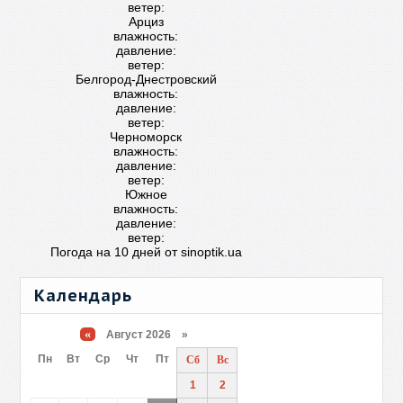
ветер:
Арциз
влажность:
давление:
ветер:
Белгород-Днестровский
влажность:
давление:
ветер:
Черноморск
влажность:
давление:
ветер:
Южное
влажность:
давление:
ветер:
Погода на 10 дней от
sinoptik.ua
Календарь
«
Август 2026 »
Пн
Вт
Ср
Чт
Пт
Сб
Вс
1
2