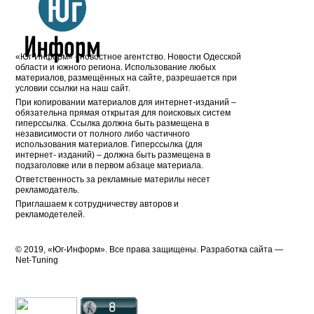
«Юг-Информ» - новостное агентство. Новости Одесской
области и южного региона. Использование любых
материалов, размещённых на сайте, разрешается при
условии ссылки на наш сайт.
При копировании материалов для интернет-изданий –
обязательна прямая открытая для поисковых систем
гиперссылка. Ссылка должна быть размещена в
независимости от полного либо частичного
использования материалов. Гиперссылка (для
интернет- изданий) – должна быть размещена в
подзаголовке или в первом абзаце материала.
Ответственность за рекламные материлы несет
рекламодатель.
Приглашаем к сотрудничеству авторов и
рекламодетелей.
© 2019, «Юг-Информ». Все права защищены. Разработка cайта —
Net-Tuning