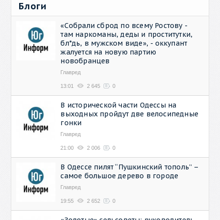
Блоги
«Собрали сброд по всему Ростову -
там наркоманы, деды и проститутки,
бл*дь, в мужском виде», - оккупант
жалуется на новую партию
новобранцев
Главред
13:01
2 645
0
В исторической части Одессы на
выходных пройдут две велосипедные
гонки
Главред
21:00
2 006
0
В Одессе пилят “Пушкинский тополь” –
самое большое дерево в городе
Главред
19:55
2 652
0
«Золотые» сельсоветы: руководитель