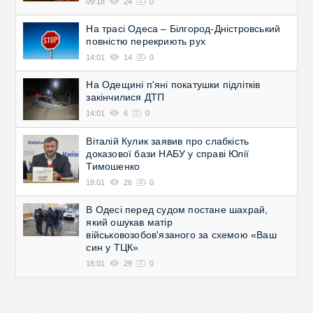
09:18
24
0
На трасі Одеса – Білгород-Дністровський
повністю перекриють рух
14:01
14
0
На Одещині п'яні покатушки підлітків
закінчилися ДТП
14:01
6
0
Віталій Кулик заявив про слабкість
доказової бази НАБУ у справі Юлії
Тимошенко
18:01
26
0
В Одесі перед судом постане шахрай,
який ошукав матір
військовозобов'язаного за схемою «Ваш
син у ТЦК»
18:01
29
0