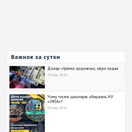
Важное за сутки
Долар стрімко дорожчає, євро падає
03 мар, 20:01
Чому тисячі школярів обирають НУ
«ОЮА»?
03 мар, 08:01