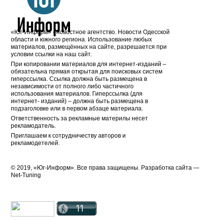
«Юг-Информ» - новостное агентство. Новости Одесской
области и южного региона. Использование любых
материалов, размещённых на сайте, разрешается при
условии ссылки на наш сайт.
При копировании материалов для интернет-изданий –
обязательна прямая открытая для поисковых систем
гиперссылка. Ссылка должна быть размещена в
независимости от полного либо частичного
использования материалов. Гиперссылка (для
интернет- изданий) – должна быть размещена в
подзаголовке или в первом абзаце материала.
Ответственность за рекламные материлы несет
рекламодатель.
Приглашаем к сотрудничеству авторов и
рекламодетелей.
© 2019, «Юг-Информ». Все права защищены. Разработка cайта —
Net-Tuning