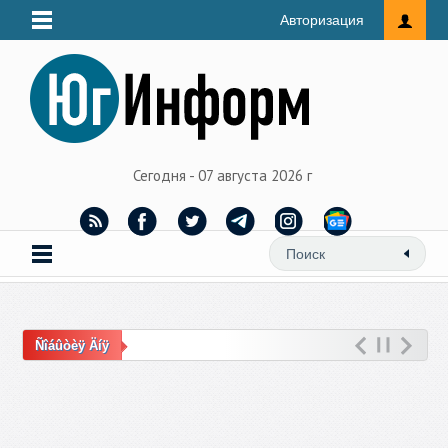
Авторизация
Сегодня - 07 августа 2026 г
Ñîáûòèÿ Äíÿ