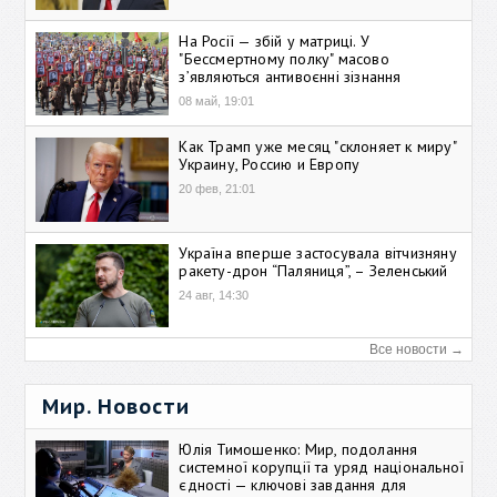
На Росії — збій у матриці. У
"Бессмертному полку" масово
зʼявляються антивоєнні зізнання
08 май, 19:01
Как Трамп уже месяц "склоняет к миру"
Украину, Россию и Европу
20 фев, 21:01
Україна вперше застосувала вітчизняну
ракету-дрон “Паляниця”, – Зеленський
24 авг, 14:30
Все новости →
Мир. Новости
Юлія Тимошенко: Мир, подолання
системної корупції та уряд національної
єдності — ключові завдання для