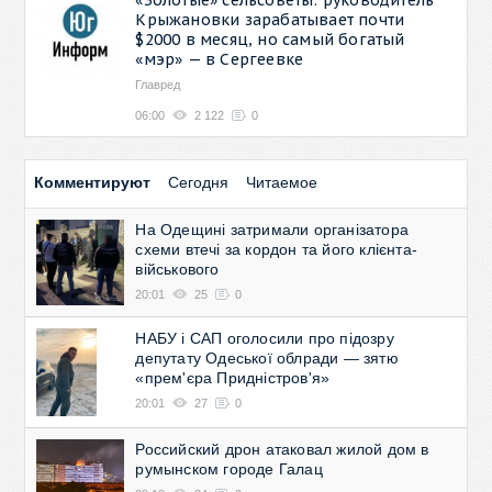
Крыжановки зарабатывает почти
$2000 в месяц, но самый богатый
«мэр» — в Сергеевке
Главред
06:00
2 122
0
Комментируют
Сегодня
Читаемое
На Одещині затримали організатора
схеми втечі за кордон та його клієнта-
військового
20:01
25
0
НАБУ і САП оголосили про підозру
депутату Одеської облради — зятю
«прем'єра Придністров'я»
20:01
27
0
Российский дрон атаковал жилой дом в
румынском городе Галац