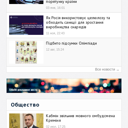
порятунку країни
03 янв, 16:01
Як Росія використовує целюлозу та
обходить санкції для зростання
виробництва снарядів
11 ноя, 22:43
Підбито підсумки Олімпіади
12 авг, 15:24
Все новости →
Общество
Кабмін звільнив мовного омбудсмена
Креміня
02 июл, 17:25