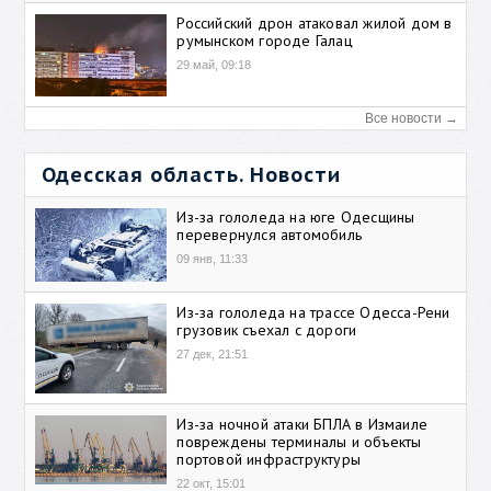
Российский дрон атаковал жилой дом в
румынском городе Галац
29 май, 09:18
Все новости →
Одесская область. Новости
Из-за гололеда на юге Одесщины
перевернулся автомобиль
09 янв, 11:33
Из-за гололеда на трассе Одесса-Рени
грузовик съехал с дороги
27 дек, 21:51
Из-за ночной атаки БПЛА в Измаиле
повреждены терминалы и объекты
портовой инфраструктуры
22 окт, 15:01