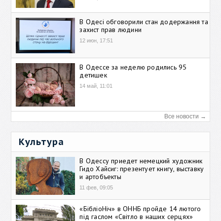
В Одесі обговорили стан додержання та
захист прав людини
12 июн, 17:51
В Одессе за неделю родились 95
детишек
14 май, 11:01
Все новости →
Культура
В Одессу приедет немецкий художник
Гидо Хайсиг: презентует книгу, выставку
и артобъекты
11 фев, 09:05
«БібліоНіч» в ОННБ пройде 14 лютого
під гаслом «Світло в наших серцях»