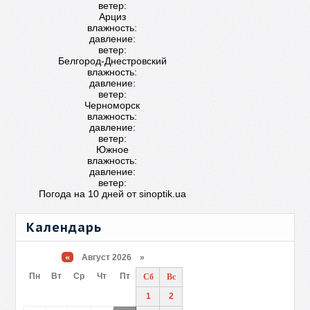
ветер:
Арциз
влажность:
давление:
ветер:
Белгород-Днестровский
влажность:
давление:
ветер:
Черноморск
влажность:
давление:
ветер:
Южное
влажность:
давление:
ветер:
Погода на 10 дней от
sinoptik.ua
Календарь
«
Август 2026 »
Пн
Вт
Ср
Чт
Пт
Сб
Вс
1
2