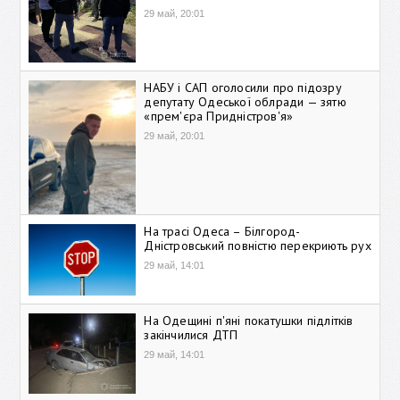
29 май, 20:01
НАБУ і САП оголосили про підозру
депутату Одеської облради — зятю
«прем'єра Придністров'я»
29 май, 20:01
На трасі Одеса – Білгород-
Дністровський повністю перекриють рух
29 май, 14:01
На Одещині п'яні покатушки підлітків
закінчилися ДТП
29 май, 14:01