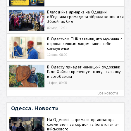
Благодійна ярмарка на Одещині
об’єднала громади та зібрала кошти для
Збройних Сил
02 мар, 12:01
В Одесском ТЦК заявили, что мужчина с
окровавленным лицом нанес себе
самоувечье
12 фев, 00:09
В Одессу приедет немецкий художник
Гидо Хайсиг: презентует книгу, выставку
и артобъекты
11 фев, 09:05
Все новости →
Одесса. Новости
На Одещині затримали організатора
схеми втечі за кордон та його клієнта-
військового