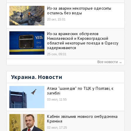
Из-за аварии некоторые одесситы
остались без воды
20 окт, 15:01
Из-за вражеских обстрелов
Николаевской и Кировоградской
областей некоторые поезда в Одессу
задерживаются
25 сен, 09:01
Все новости →
Украина. Новости
Атака “шахедів” по ТЦК у Полтаві, є
загиблі
03 июл, 11:55
Кабмін звільнив мовного омбудсмена
Креміня
02 июл, 17:25