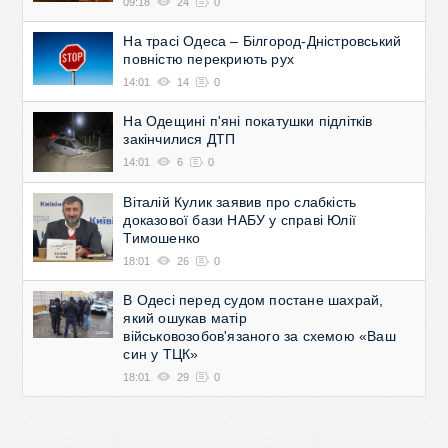
09:18
24
0
На трасі Одеса – Білгород-Дністровський
повністю перекриють рух
14:01
14
0
На Одещині п'яні покатушки підлітків
закінчилися ДТП
14:01
6
0
Віталій Кулик заявив про слабкість
доказової бази НАБУ у справі Юлії
Тимошенко
18:01
26
0
В Одесі перед судом постане шахрай,
який ошукав матір
військовозобов'язаного за схемою «Ваш
син у ТЦК»
18:01
29
0