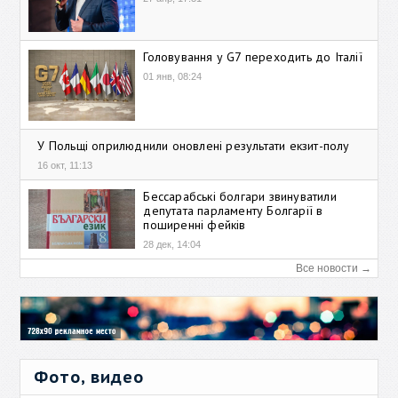
Головування у G7 переходить до Італії
01 янв, 08:24
У Польщі оприлюднили оновлені результати екзит-полу
16 окт, 11:13
Бессарабські болгари звинуватили
депутата парламенту Болгарії в
поширенні фейків
28 дек, 14:04
Все новости →
Фото, видео