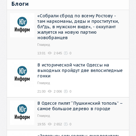
Блоги
«Собрали сброд по всему Ростову -
там наркоманы, деды и проститутки,
бл*дь, в мужском виде», - оккупант
жалуется на новую партию
новобранцев
Главред
13:01
2 645
0
В исторической части Одессы на
выходных пройдут две велосипедные
гонки
Главред
21:00
2 006
0
В Одессе пилят “Пушкинский тополь” –
самое большое дерево в городе
Главред
19:55
2 652
0
«Золотые» сельсоветы: руководитель