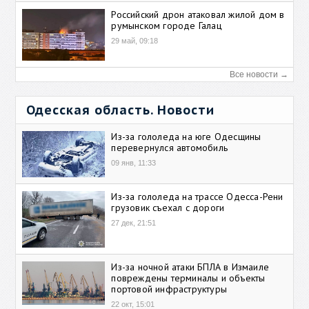
Российский дрон атаковал жилой дом в
румынском городе Галац
29 май, 09:18
Все новости →
Одесская область. Новости
Из-за гололеда на юге Одесщины
перевернулся автомобиль
09 янв, 11:33
Из-за гололеда на трассе Одесса-Рени
грузовик съехал с дороги
27 дек, 21:51
Из-за ночной атаки БПЛА в Измаиле
повреждены терминалы и объекты
портовой инфраструктуры
22 окт, 15:01