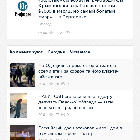
Крыжановки зарабатывает почти
$2000 в месяц, но самый богатый
«мэр» — в Сергеевке
Главред
06:00
2 122
0
Комментируют
Сегодня
Читаемое
На Одещині затримали організатора
схеми втечі за кордон та його клієнта-
військового
20:01
25
0
НАБУ і САП оголосили про підозру
депутату Одеської облради — зятю
«прем'єра Придністров'я»
20:01
27
0
Российский дрон атаковал жилой дом в
румынском городе Галац