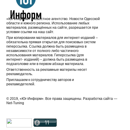
«Юг-Информ» - новостное агентство. Новости Одесской
области и южного региона. Использование любых
материалов, размещённых на сайте, разрешается при
условии ссылки на наш сайт.
При копировании материалов для интернет-изданий –
обязательна прямая открытая для поисковых систем
гиперссылка. Ссылка должна быть размещена в
независимости от полного либо частичного
использования материалов. Гиперссылка (для
интернет- изданий) – должна быть размещена в
подзаголовке или в первом абзаце материала.
Ответственность за рекламные материлы несет
рекламодатель.
Приглашаем к сотрудничеству авторов и
рекламодетелей.
© 2019, «Юг-Информ». Все права защищены. Разработка cайта —
Net-Tuning