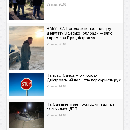
29 май, 20:01
НАБУ і САП оголосили про підозру
депутату Одеської облради — зятю
«прем'єра Придністров'я»
29 май, 20:01
На трасі Одеса – Білгород-
Дністровський повністю перекриють рух
29 май, 14:01
На Одещині п'яні покатушки підлітків
закінчилися ДТП
29 май, 14:01