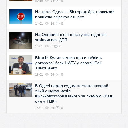
09:18
24
0
На трасі Одеса – Білгород-Дністровський
повністю перекриють рух
14:01
14
0
На Одещині п'яні покатушки підлітків
закінчилися ДТП
14:01
6
0
Віталій Кулик заявив про слабкість
доказової бази НАБУ у справі Юлії
Тимошенко
18:01
26
0
В Одесі перед судом постане шахрай,
який ошукав матір
військовозобов'язаного за схемою «Ваш
син у ТЦК»
18:01
29
0