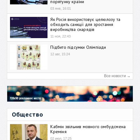
порятунку країни
03 янв, 16:01
Як Росія використовує целюлозу та
обходить санкції для зростання
виробництва снарядів
11 ноя, 22:43
Підбито підсумки Олімпіади
12 авг, 15:24
Все новости →
Общество
Кабмін звільнив мовного омбудсмена
Креміня
02 июл, 17:25