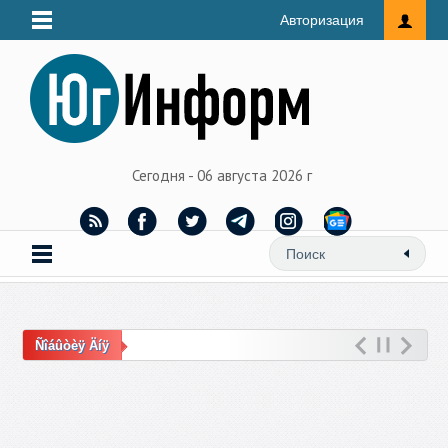
Авторизация
Сегодня - 06 августа 2026 г
Ñîáûòèÿ Äíÿ