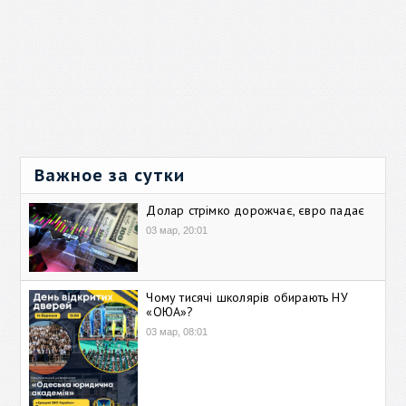
Важное за сутки
Долар стрімко дорожчає, євро падає
03 мар, 20:01
Чому тисячі школярів обирають НУ
«ОЮА»?
03 мар, 08:01