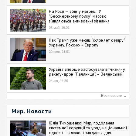
На Росії — збій у матриці. У
"Бессмертному полку" масово
зʼявляються антивоєнні зізнання
08 май, 19:01
Как Трамп уже месяц "склоняет к миру"
Украину, Россию и Европу
20 фев, 21:01
Україна вперше застосувала вітчизняну
ракету-дрон “Паляниця”, – Зеленський
24 авг, 14:30
Все новости →
Мир. Новости
Юлія Тимошенко: Мир, подолання
системної корупції та уряд національної
єдності — ключові завдання для