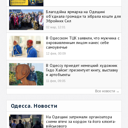
Благодійна ярмарка на Одещині
об’єднала громади та зібрала кошти для
Збройних Сил
02 мар, 12:01
В Одесском ТЦК заявили, что мужчина с
окровавленным лицом нанес себе
самоувечье
12 фев, 00:09
В Одессу приедет немецкий художник
Гидо Хайсиг: презентует книгу, выставку
и артобъекты
11 фев, 09:05
Все новости →
Одесса. Новости
На Одещині затримали організатора
схеми втечі за кордон та його клієнта-
військового