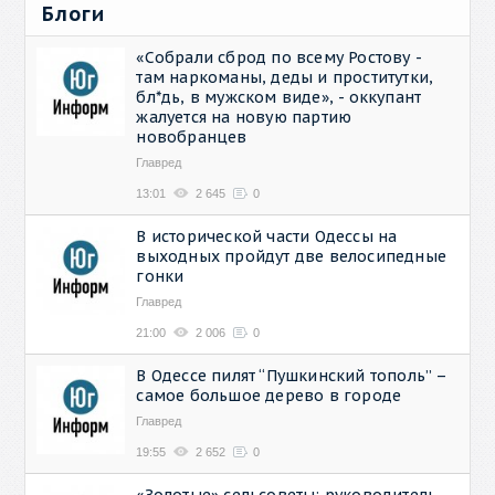
Блоги
«Собрали сброд по всему Ростову -
там наркоманы, деды и проститутки,
бл*дь, в мужском виде», - оккупант
жалуется на новую партию
новобранцев
Главред
13:01
2 645
0
В исторической части Одессы на
выходных пройдут две велосипедные
гонки
Главред
21:00
2 006
0
В Одессе пилят “Пушкинский тополь” –
самое большое дерево в городе
Главред
19:55
2 652
0
«Золотые» сельсоветы: руководитель