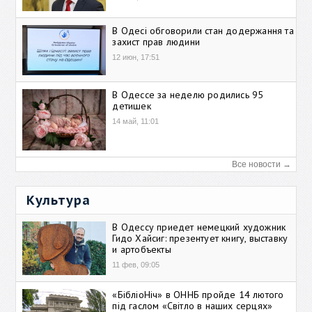
В Одесі обговорили стан додержання та
захист прав людини
12 июн, 17:51
В Одессе за неделю родились 95
детишек
14 май, 11:01
Все новости →
Культура
В Одессу приедет немецкий художник
Гидо Хайсиг: презентует книгу, выставку
и артобъекты
11 фев, 09:05
«БібліоНіч» в ОННБ пройде 14 лютого
під гаслом «Світло в наших серцях»