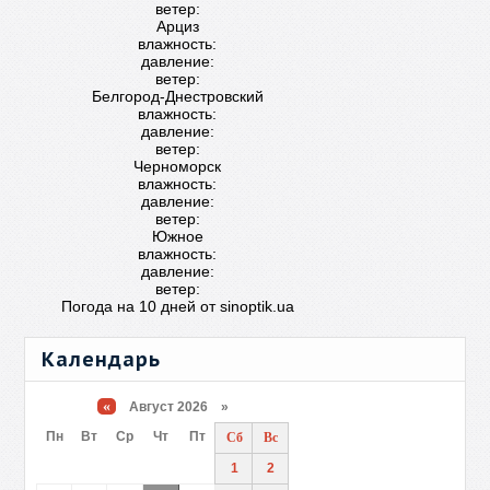
ветер:
Арциз
влажность:
давление:
ветер:
Белгород-Днестровский
влажность:
давление:
ветер:
Черноморск
влажность:
давление:
ветер:
Южное
влажность:
давление:
ветер:
Погода на 10 дней от
sinoptik.ua
Календарь
«
Август 2026 »
Пн
Вт
Ср
Чт
Пт
Сб
Вс
1
2