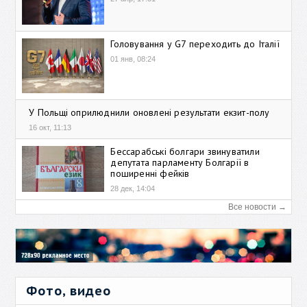
Головування у G7 переходить до Італії
01 янв, 08:24
У Польщі оприлюднили оновлені результати екзит-полу
16 окт, 11:13
Бессарабські болгари звинуватили
депутата парламенту Болгарії в
поширенні фейків
28 дек, 14:04
Все новости →
Фото, видео