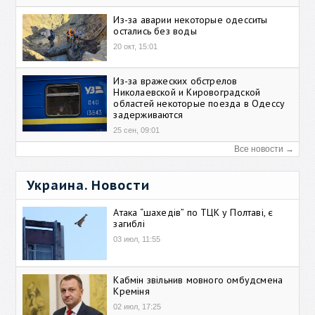
Из-за аварии некоторые одесситы
остались без воды
20 окт, 15:01
Из-за вражеских обстрелов
Николаевской и Кировоградской
областей некоторые поезда в Одессу
задерживаются
25 сен, 09:01
Все новости →
Украина. Новости
Атака “шахедів” по ТЦК у Полтаві, є
загиблі
03 июл, 11:55
Кабмін звільнив мовного омбудсмена
Креміня
02 июл, 17:25