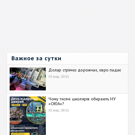
Важное за сутки
Долар стрімко дорожчає, євро падає
03 мар, 20:01
Чому тисячі школярів обирають НУ
«ОЮА»?
03 мар, 08:01