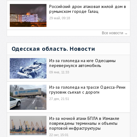
Российский дрон атаковал жилой дом в
румынском городе Галац
29 май, 09:18
Все новости →
Одесская область. Новости
Из-за гололеда на юге Одесщины
перевернулся автомобиль
09 янв, 11:33
Из-за гололеда на трассе Одесса-Рени
грузовик съехал с дороги
27 дек, 21:51
Из-за ночной атаки БПЛА в Измаиле
повреждены терминалы и объекты
портовой инфраструктуры
22 окт, 15:01