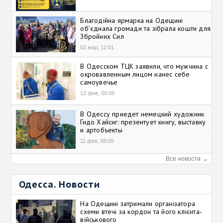
Благодійна ярмарка на Одещині
об’єднала громади та зібрала кошти для
Збройних Сил
02 мар, 12:01
В Одесском ТЦК заявили, что мужчина с
окровавленным лицом нанес себе
самоувечье
12 фев, 00:09
В Одессу приедет немецкий художник
Гидо Хайсиг: презентует книгу, выставку
и артобъекты
11 фев, 09:05
Все новости →
Одесса. Новости
На Одещині затримали організатора
схеми втечі за кордон та його клієнта-
військового