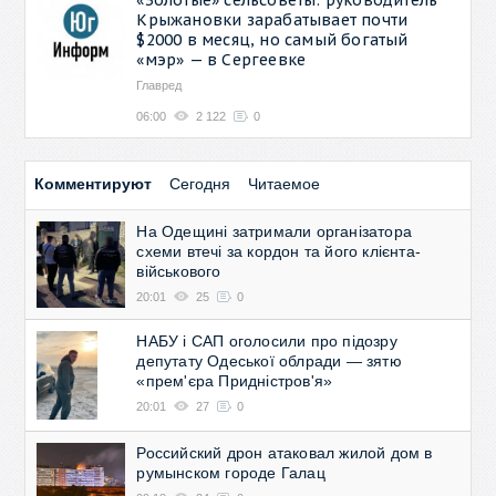
Крыжановки зарабатывает почти
$2000 в месяц, но самый богатый
«мэр» — в Сергеевке
Главред
06:00
2 122
0
Комментируют
Сегодня
Читаемое
На Одещині затримали організатора
схеми втечі за кордон та його клієнта-
військового
20:01
25
0
НАБУ і САП оголосили про підозру
депутату Одеської облради — зятю
«прем'єра Придністров'я»
20:01
27
0
Российский дрон атаковал жилой дом в
румынском городе Галац