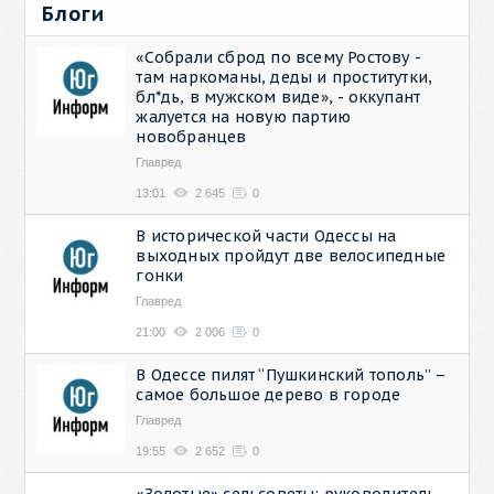
Блоги
«Собрали сброд по всему Ростову -
там наркоманы, деды и проститутки,
бл*дь, в мужском виде», - оккупант
жалуется на новую партию
новобранцев
Главред
13:01
2 645
0
В исторической части Одессы на
выходных пройдут две велосипедные
гонки
Главред
21:00
2 006
0
В Одессе пилят “Пушкинский тополь” –
самое большое дерево в городе
Главред
19:55
2 652
0
«Золотые» сельсоветы: руководитель