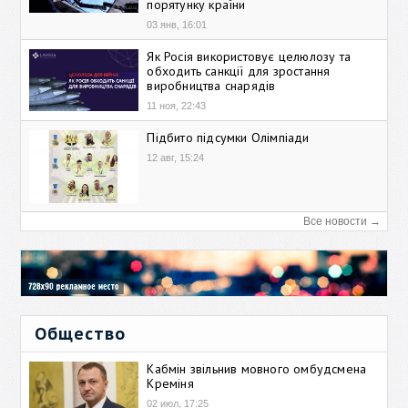
порятунку країни
03 янв, 16:01
Як Росія використовує целюлозу та
обходить санкції для зростання
виробництва снарядів
11 ноя, 22:43
Підбито підсумки Олімпіади
12 авг, 15:24
Все новости →
Общество
Кабмін звільнив мовного омбудсмена
Креміня
02 июл, 17:25