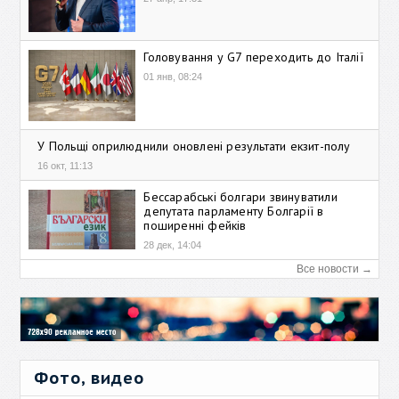
Головування у G7 переходить до Італії
01 янв, 08:24
У Польщі оприлюднили оновлені результати екзит-полу
16 окт, 11:13
Бессарабські болгари звинуватили
депутата парламенту Болгарії в
поширенні фейків
28 дек, 14:04
Все новости →
Фото, видео