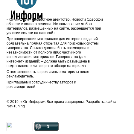
«Юг-Информ» - новостное агентство. Новости Одесской
области и южного региона. Использование любых
материалов, размещённых на сайте, разрешается при
условии ссылки на наш сайт.
При копировании материалов для интернет-изданий –
обязательна прямая открытая для поисковых систем
гиперссылка. Ссылка должна быть размещена в
независимости от полного либо частичного
использования материалов. Гиперссылка (для
интернет- изданий) – должна быть размещена в
подзаголовке или в первом абзаце материала.
Ответственность за рекламные материлы несет
рекламодатель.
Приглашаем к сотрудничеству авторов и
рекламодетелей.
© 2019, «Юг-Информ». Все права защищены. Разработка cайта —
Net-Tuning