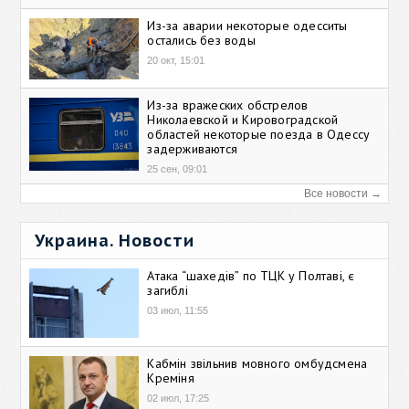
Из-за аварии некоторые одесситы
остались без воды
20 окт, 15:01
Из-за вражеских обстрелов
Николаевской и Кировоградской
областей некоторые поезда в Одессу
задерживаются
25 сен, 09:01
Все новости →
Украина. Новости
Атака “шахедів” по ТЦК у Полтаві, є
загиблі
03 июл, 11:55
Кабмін звільнив мовного омбудсмена
Креміня
02 июл, 17:25