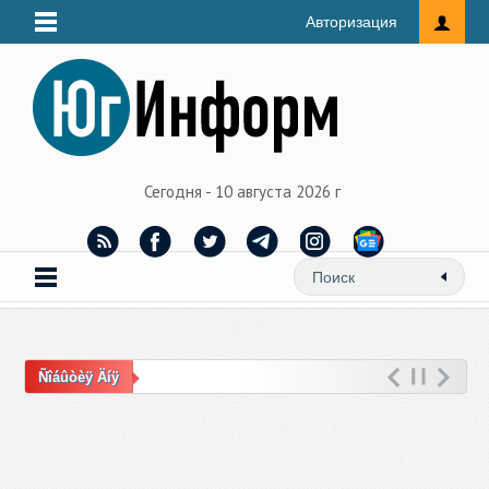
Авторизация
Сегодня - 10 августа 2026 г
Ñîáûòèÿ Äíÿ