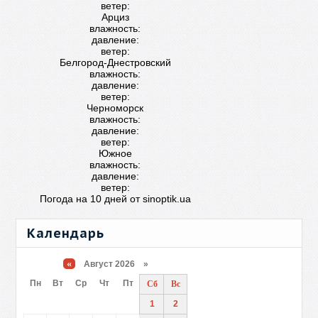
ветер:
Арциз
влажность:
давление:
ветер:
Белгород-Днестровский
влажность:
давление:
ветер:
Черноморск
влажность:
давление:
ветер:
Южное
влажность:
давление:
ветер:
Погода на 10 дней от
sinoptik.ua
Календарь
«
Август 2026 »
Пн
Вт
Ср
Чт
Пт
Сб
Вс
1
2