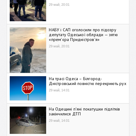
29 май, 20:01
НАБУ і САП оголосили про підозру
депутату Одеської облради — зятю
«прем'єра Придністров'я»
29 май, 20:01
На трасі Одеса – Білгород-
Дністровський повністю перекриють рух
29 май, 14:01
На Одещині п'яні покатушки підлітків
закінчилися ДТП
29 май, 14:01