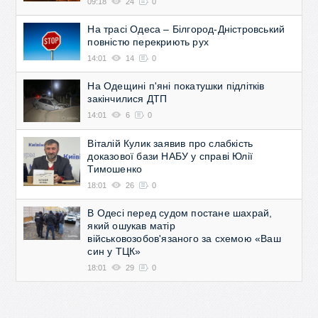
09:18
24
0
На трасі Одеса – Білгород-Дністровський
повністю перекриють рух
14:01
14
0
На Одещині п'яні покатушки підлітків
закінчилися ДТП
14:01
6
0
Віталій Кулик заявив про слабкість
доказової бази НАБУ у справі Юлії
Тимошенко
18:01
26
0
В Одесі перед судом постане шахрай,
який ошукав матір
військовозобов'язаного за схемою «Ваш
син у ТЦК»
18:01
29
0