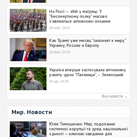
На Росії — збій у матриці. У
"Бессмертному полку" масово
зʼявляються антивоєнні зізнання
08 май, 19:01
Как Трамп уже месяц "склоняет к миру"
Украину, Россию и Европу
20 фев, 21:01
Україна вперше застосувала вітчизняну
ракету-дрон “Паляниця”, – Зеленський
24 авг, 14:30
Все новости →
Мир. Новости
Юлія Тимошенко: Мир, подолання
системної корупції та уряд національної
єдності — ключові завдання для