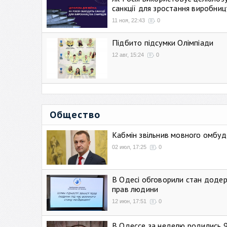
санкції для зростання виробниц
11 ноя, 22:43
0
Підбито підсумки Олімпіади
12 авг, 15:24
0
Общество
Кабмін звільнив мовного омбуд
02 июл, 17:25
0
В Одесі обговорили стан додер
прав людини
12 июн, 17:51
0
В Одессе за неделю родились 