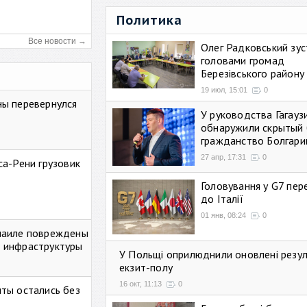
Политика
Все новости →
Олег Радковський зуст
головами громад
Березівського району
19 июл, 15:01
0
ны перевернулся
У руководства Гагауз
обнаружили скрытый 
гражданство Болгари
27 апр, 17:31
0
са-Рени грузовик
Головування у G7 пе
до Італії
01 янв, 08:24
0
маиле повреждены
 инфраструктуры
У Польщі оприлюднили оновлені резу
екзит-полу
16 окт, 11:13
0
ты остались без