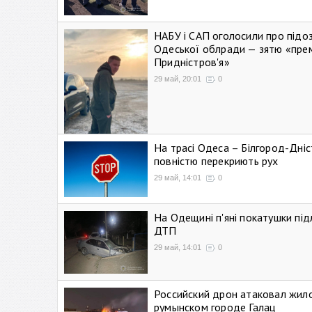
НАБУ і САП оголосили про підо
Одеської облради — зятю «пре
Придністров'я»
29 май, 20:01
0
На трасі Одеса – Білгород-Дні
повністю перекриють рух
29 май, 14:01
0
На Одещині п'яні покатушки підл
ДТП
29 май, 14:01
0
Российский дрон атаковал жил
румынском городе Галац