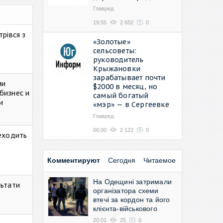
Главред
19:55
2 652
0
рівся з
«Золотые»
сельсоветы:
руководитель
Крыжановки
зарабатывает почти
ии
$2000 в месяц, но
бизнес и
самый богатый
и
«мэр» — в Сергеевке
Главред
06:00
2 122
0
реходить
Комментируют
Сегодня
Читаемое
На Одещині затримали
льтати
організатора схеми
втечі за кордон та його
клієнта-військового
20:01
25
0