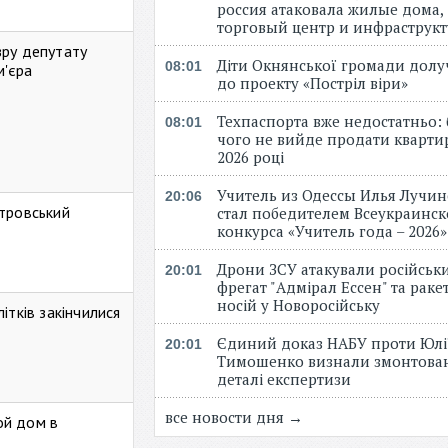
россия атаковала жилые дома,
торговый центр и инфраструк
зру депутату
Діти Окнянської громади дол
08:01
м'єра
до проекту «Постріл віри»
Техпаспорта вже недостатньо: 
08:01
чого не вийде продати кварти
2026 році
Учитель из Одессы Илья Лучи
20:06
стровський
стал победителем Всеукраинск
конкурса «Учитель года – 2026
Дрони ЗСУ атакували російськ
20:01
фрегат "Адмірал Ессен" та рак
носій у Новоросійську
ітків закінчилися
Єдиний доказ НАБУ проти Юлі
20:01
Тимошенко визнали змонтова
деталі експертизи
все новости дня →
ой дом в