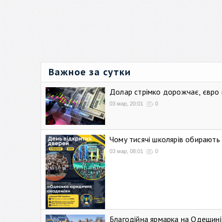
Важное за сутки
Долар стрімко дорожчає, євро
03 мар, 20:01
0
Чому тисячі школярів обирают
03 мар, 08:01
0
Благодійна ярмарка на Одещині