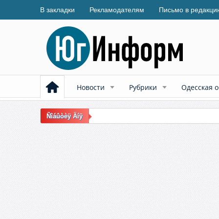
В закладки
Рекламодателям
Письмо в редакци
Новости
Рубрики
Одесская о
Ñîáûòèÿ Äíÿ