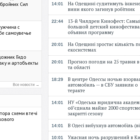
На Одещині судитимуть інжене
Збройних Сил
14:01
вини якого загинув робітник
13-й Чилдрен Кинофест: Самы
22:44
большой детский кинофестива
мужчина с
объявил программу
бе самоувечье
На Одещині зростає кількість 
20:01
екосистемах
дожник Гидо
Прогноз погоди на 25 травня в
20:01
авку и артобъекты
та області
В центре Одессы ночью взорва
18:29
автомобиль — в СБУ заявили о
Все новости →
теракте
НУ «Одеська юридична академ
14:01
об’єднала майже 2000 спортсме
тора схеми втечі
закритті сезону
ькового
В Одесі вибухнув автомобіль (
14:01
Ужасная ночь разрушений в Ки
10:01