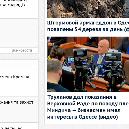
тва снарядів
Штормовой армагеддон в Одес
повалены 54 дерева за день (
Все новости →
смена Креміня
Труханов дал показания в
жання та захист
Верховной Раде по поводу пл
Миндича — бизнесмен имел
интересы в Одессе (видео)
95 детишек