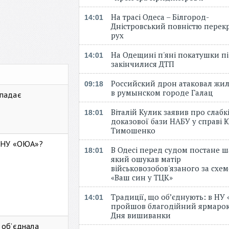
На трасі Одеса – Білгород-
14:01
Дністровський повністю перек
рух
На Одещині п'яні покатушки пі
14:01
закінчилися ДТП
Российский дрон атаковал жи
09:18
в румынском городе Галац
 падає
Віталій Кулик заявив про слабк
18:01
доказової бази НАБУ у справі Ю
Тимошенко
ь НУ «ОЮА»?
В Одесі перед судом постане ш
18:01
який ошукав матір
військовозобов'язаного за схе
«Ваш син у ТЦК»
Традиції, що об’єднують: в НУ
14:01
пройшов благодійний ярмарок
Дня вишиванки
 об’єднала