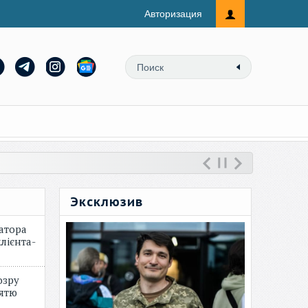
Авторизация
Эксклюзив
атора
лієнта-
озру
зятю