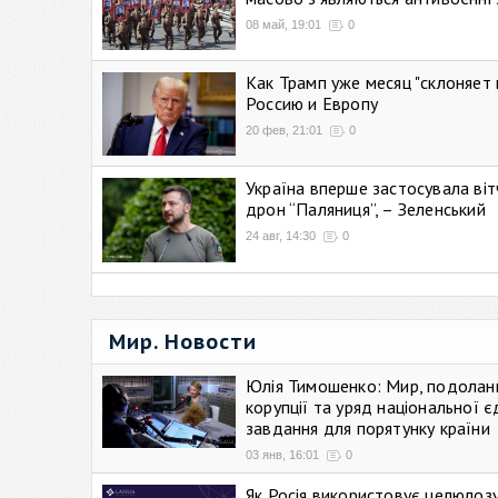
08 май, 19:01
0
Как Трамп уже месяц "склоняет 
Россию и Европу
20 фев, 21:01
0
Україна вперше застосувала віт
дрон “Паляниця”, – Зеленський
24 авг, 14:30
0
Мир. Новости
Юлія Тимошенко: Мир, подолан
корупції та уряд національної є
завдання для порятунку країни
03 янв, 16:01
0
Як Росія використовує целюлоз