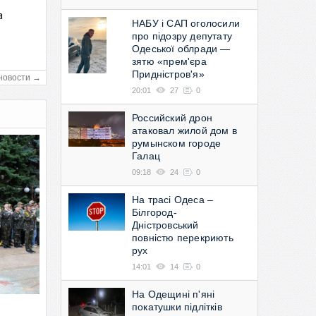
а
НАБУ і САП оголосили
в
про підозру депутату
Одеської облради —
зятю «прем'єра
Придністров'я»
новости →
20:01
27
0
Российский дрон
атаковал жилой дом в
румынском городе
Галац
09:18
24
0
На трасі Одеса –
Білгород-
Дністровський
повністю перекриють
рух
14:01
14
0
На Одещині п'яні
покатушки підлітків