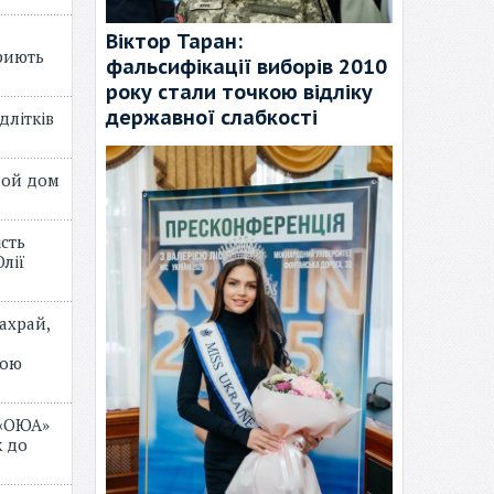
Віктор Таран:
риють
фальсифікації виборів 2010
року стали точкою відліку
державної слабкості
длітків
лой дом
ість
лії
ахрай,
мою
 «ОЮА»
 до