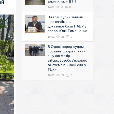
закінчилися ДТП
ий
14:01
6
0
Віталій Кулик заявив
про слабкість
доказової бази НАБУ у
справі Юлії Тимошенко
18:01
26
0
В Одесі перед судом
постане шахрай, який
ошукав матір
військовозобов'язаного
за схемою «Ваш син у
ТЦК»
18:01
29
0