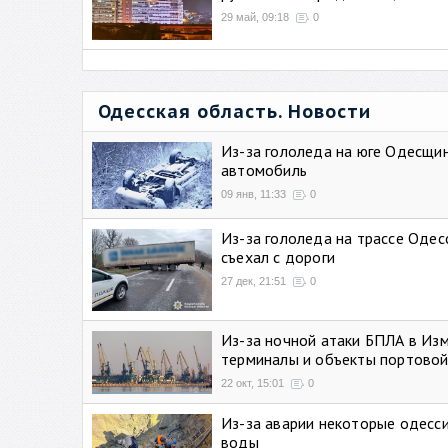
29 май, 09:18
0
Одесская область. Новости
Из-за гололеда на юге Одесщи
автомобиль
09 янв, 11:33
0
Из-за гололеда на трассе Одес
съехал с дороги
27 дек, 21:51
0
Из-за ночной атаки БПЛА в Из
терминалы и объекты портовой
22 окт, 15:01
0
Из-за аварии некоторые одесси
воды