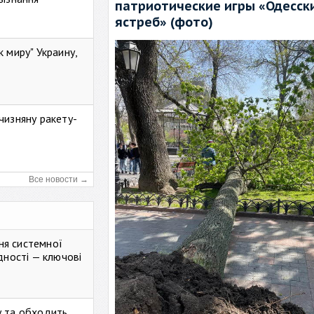
патриотические игры «Одесск
ястреб» (фото)
к миру" Украину,
чизняну ракету-
Все новости →
ня системної
дності — ключові
у та обходить