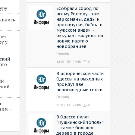
туру
«Собрали сброд по
всему Ростову - там
наркоманы, деды и
учились
проститутки, бл*дь, в
мужском виде», -
оккупант жалуется на
без
новую партию
ру у
новобранцев
Главред
нский
13:01
2 645
0
ого
»
В исторической части
Одессы на выходных
ий
пройдут две
етний
велосипедные гонки
Главред
ї
21:00
2 006
0
ним —
В Одессе пилят
“Пушкинский тополь”
– самое большое
дерево в городе