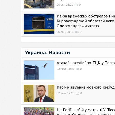
20 окт, 15:01
0
Из-за вражеских обстрелов Ни
Кировоградской областей неко
Одессу задерживаются
25 сен, 09:01
0
Украина. Новости
Атака “шахедів” по ТЦК у Полтав
03 июл, 11:55
0
Кабмін звільнив мовного омбуд
02 июл, 17:25
0
На Росії — збій у матриці. У "Б
масово зʼявляються антивоєнні 