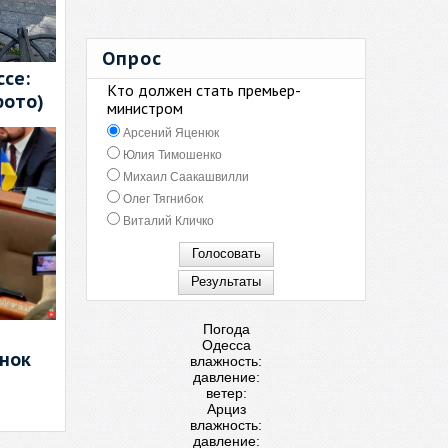
Опрос
се:
Кто должен стать премьер-
фото)
министром
Арсений Яценюк
Юлия Тимошенко
Михаил Саакашвилли
Олег Тягнибок
Виталий Кличко
Погода
Одесса
енок
влажность:
давление:
ветер:
Арциз
влажность:
давление: