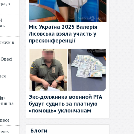
ра, з
й
ль
Міс Україна 2025 Валерія
Лісовська взяла участь у
пресконференції
пожеж в
 Одесі
лся
Экс-должника военной РГА
ія»
будут судить за платную
нів на
«помощь» уклончанам
відео)
Блоги
еве: