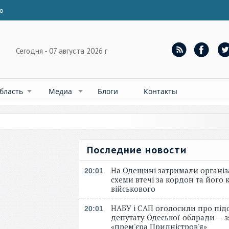
ю
Сегодня - 07 августа 2026 г
бласть
Медиа
Блоги
Контакты
Последние новости
На Одещині затримали організ
20:01
схеми втечі за кордон та його к
військового
НАБУ і САП оголосили про під
20:01
депутату Одеської облради — 
«прем'єра Придністров'я»