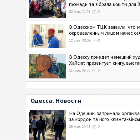
громади та зібрала кошти для 
02 мар, 12:01
0
В Одесском ТЦК заявили, что 
окровавленным лицом нанес се
12 фев, 00:09
0
В Одессу приедет немецкий ху
Хайсиг: презентует книгу, выст
11 фев, 09:05
0
Одесса. Новости
На Одещині затримали організа
за кордон та його клієнта-війс
29 май, 20:01
0