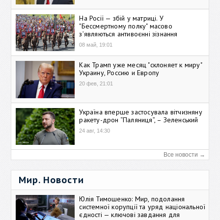
На Росії — збій у матриці. У
"Бессмертному полку" масово
зʼявляються антивоєнні зізнання
08 май, 19:01
Как Трамп уже месяц "склоняет к миру"
Украину, Россию и Европу
20 фев, 21:01
Україна вперше застосувала вітчизняну
ракету-дрон “Паляниця”, – Зеленський
24 авг, 14:30
Все новости →
Мир. Новости
Юлія Тимошенко: Мир, подолання
системної корупції та уряд національної
єдності — ключові завдання для