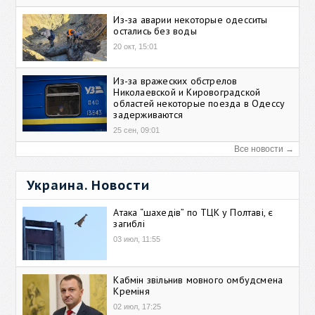
Из-за аварии некоторые одесситы
остались без воды
20 окт, 15:01
Из-за вражеских обстрелов
Николаевской и Кировоградской
областей некоторые поезда в Одессу
задерживаются
25 сен, 09:01
Все новости →
Украина. Новости
Атака “шахедів” по ТЦК у Полтаві, є
загиблі
03 июл, 11:55
Кабмін звільнив мовного омбудсмена
Креміня
02 июл, 17:25