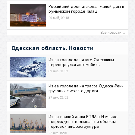
Российский дрон атаковал жилой дом в
румынском городе Галац
29 май, 09:18
Все новости →
Одесская область. Новости
Из-за гололеда на юге Одесщины
перевернулся автомобиль
09 янв, 11:33
Из-за гололеда на трассе Одесса-Рени
грузовик съехал с дороги
27 дек, 21:51
Из-за ночной атаки БПЛА в Измаиле
повреждены терминалы и объекты
портовой инфраструктуры
22 окт, 15:01