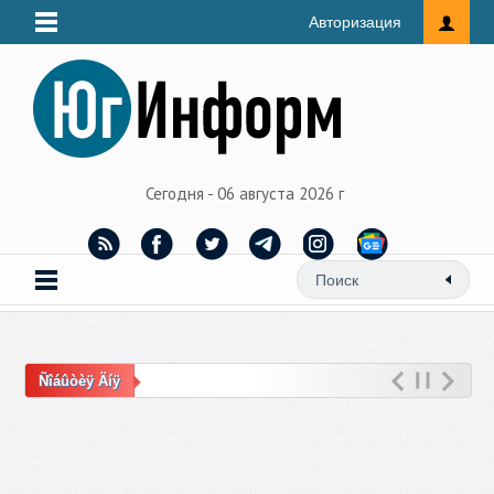
Авторизация
Сегодня - 06 августа 2026 г
Ñîáûòèÿ Äíÿ