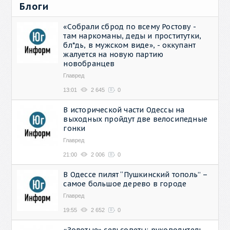
Блоги
«Собрали сброд по всему Ростову -
там наркоманы, деды и проститутки,
бл*дь, в мужском виде», - оккупант
жалуется на новую партию
новобранцев
Главред
13:01
2 645
0
В исторической части Одессы на
выходных пройдут две велосипедные
гонки
Главред
21:00
2 006
0
В Одессе пилят “Пушкинский тополь” –
самое большое дерево в городе
Главред
19:55
2 652
0
«Золотые» сельсоветы: руководитель