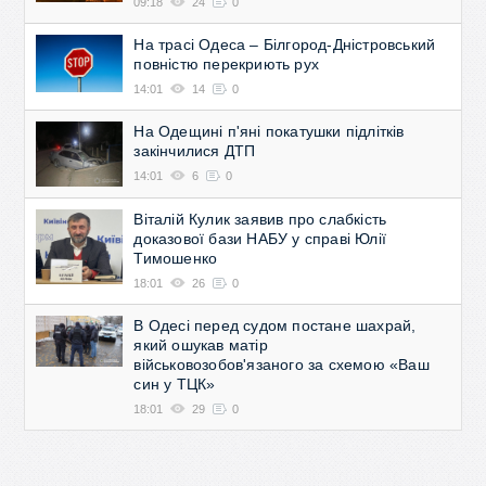
09:18
24
0
На трасі Одеса – Білгород-Дністровський
повністю перекриють рух
14:01
14
0
На Одещині п'яні покатушки підлітків
закінчилися ДТП
14:01
6
0
Віталій Кулик заявив про слабкість
доказової бази НАБУ у справі Юлії
Тимошенко
18:01
26
0
В Одесі перед судом постане шахрай,
який ошукав матір
військовозобов'язаного за схемою «Ваш
син у ТЦК»
18:01
29
0