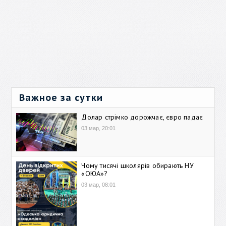
Важное за сутки
Долар стрімко дорожчає, євро падає
03 мар, 20:01
Чому тисячі школярів обирають НУ
«ОЮА»?
03 мар, 08:01