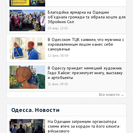
Благодійна ярмарка на Одещині
об’єднала громади та зібрала кошти для
Збройних Сил
02 мар, 12:01
В Одесском ТЦК заявили, что мужчина с
окровавленным лицом нанес себе
самоувечье
12 фев, 00:09
В Одессу приедет немецкий художник
Гидо Хайсиг: презентует книгу, выставку
и артобъекты
11 фев, 09:05
Все новости →
Одесса. Новости
На Одещині затримали організатора
схеми втечі за кордон та його клієнта-
військового