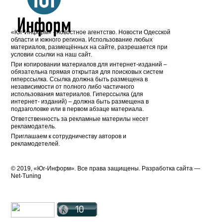
«Юг-Информ» - новостное агентство. Новости Одесской
области и южного региона. Использование любых
материалов, размещённых на сайте, разрешается при
условии ссылки на наш сайт.
При копировании материалов для интернет-изданий –
обязательна прямая открытая для поисковых систем
гиперссылка. Ссылка должна быть размещена в
независимости от полного либо частичного
использования материалов. Гиперссылка (для
интернет- изданий) – должна быть размещена в
подзаголовке или в первом абзаце материала.
Ответственность за рекламные материлы несет
рекламодатель.
Приглашаем к сотрудничеству авторов и
рекламодетелей.
© 2019, «Юг-Информ». Все права защищены. Разработка cайта —
Net-Tuning