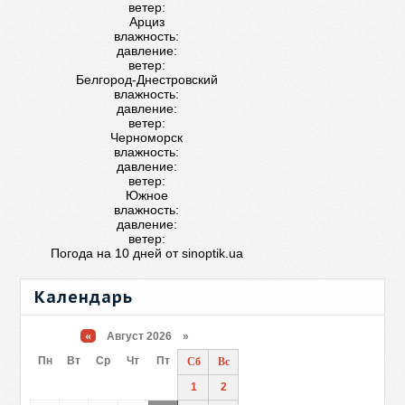
ветер:
Арциз
влажность:
давление:
ветер:
Белгород-Днестровский
влажность:
давление:
ветер:
Черноморск
влажность:
давление:
ветер:
Южное
влажность:
давление:
ветер:
Погода на 10 дней от
sinoptik.ua
Календарь
«
Август 2026 »
Пн
Вт
Ср
Чт
Пт
Сб
Вс
1
2