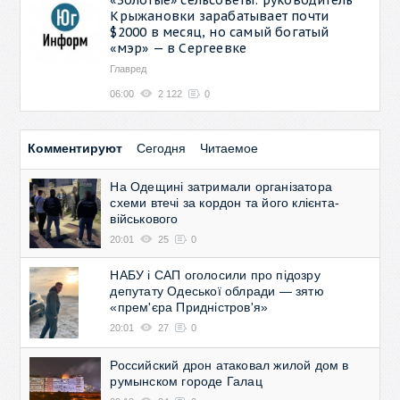
Крыжановки зарабатывает почти
$2000 в месяц, но самый богатый
«мэр» — в Сергеевке
Главред
06:00
2 122
0
Комментируют
Сегодня
Читаемое
На Одещині затримали організатора
схеми втечі за кордон та його клієнта-
військового
20:01
25
0
НАБУ і САП оголосили про підозру
депутату Одеської облради — зятю
«прем'єра Придністров'я»
20:01
27
0
Российский дрон атаковал жилой дом в
румынском городе Галац