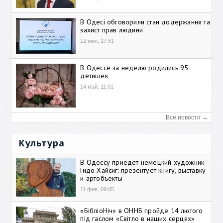
В Одесі обговорили стан додержання та
захист прав людини
12 июн, 17:51
В Одессе за неделю родились 95
детишек
14 май, 11:01
Все новости →
Культура
В Одессу приедет немецкий художник
Гидо Хайсиг: презентует книгу, выставку
и артобъекты
11 фев, 09:05
«БібліоНіч» в ОННБ пройде 14 лютого
під гаслом «Світло в наших серцях»