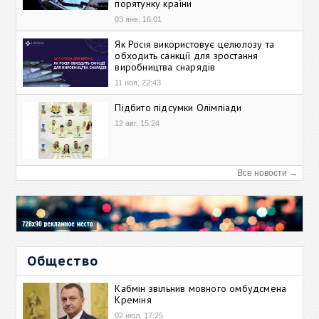
порятунку країни
03 янв, 16:01
Як Росія використовує целюлозу та
обходить санкції для зростання
виробництва снарядів
11 ноя, 22:43
Підбито підсумки Олімпіади
12 авг, 15:24
Все новости →
Общество
Кабмін звільнив мовного омбудсмена
Креміня
02 июл, 17:25