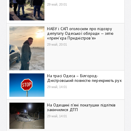
29 май, 20:01
НАБУ і САП оголосили про підозру
депутату Одеської облради — зятю
«прем'єра Придністров'я»
29 май, 20:01
На трасі Одеса – Білгород-
Дністровський повністю перекриють рух
29 май, 14:01
На Одещині п'яні покатушки підлітків
закінчилися ДТП
29 май, 14:01