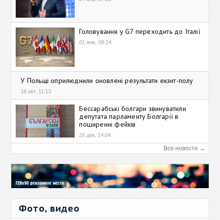
Головування у G7 переходить до Італії
01 янв, 08:24
У Польщі оприлюднили оновлені результати екзит-полу
16 окт, 11:13
Бессарабські болгари звинуватили
депутата парламенту Болгарії в
поширенні фейків
28 дек, 14:04
Все новости →
Фото, видео