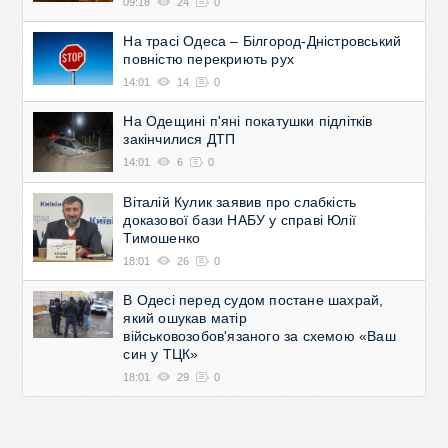
09:18
24
0
На трасі Одеса – Білгород-Дністровський
повністю перекриють рух
14:01
14
0
На Одещині п'яні покатушки підлітків
закінчилися ДТП
14:01
6
0
Віталій Кулик заявив про слабкість
доказової бази НАБУ у справі Юлії
Тимошенко
18:01
26
0
В Одесі перед судом постане шахрай,
який ошукав матір
військовозобов'язаного за схемою «Ваш
син у ТЦК»
18:01
29
0