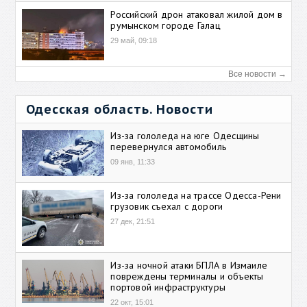
Российский дрон атаковал жилой дом в
румынском городе Галац
29 май, 09:18
Все новости →
Одесская область. Новости
Из-за гололеда на юге Одесщины
перевернулся автомобиль
09 янв, 11:33
Из-за гололеда на трассе Одесса-Рени
грузовик съехал с дороги
27 дек, 21:51
Из-за ночной атаки БПЛА в Измаиле
повреждены терминалы и объекты
портовой инфраструктуры
22 окт, 15:01