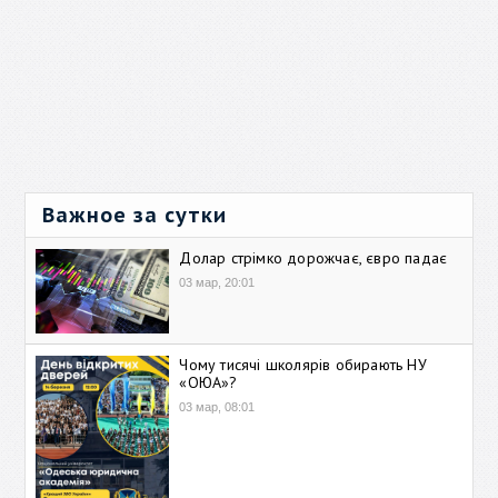
Важное за сутки
Долар стрімко дорожчає, євро падає
03 мар, 20:01
Чому тисячі школярів обирають НУ
«ОЮА»?
03 мар, 08:01