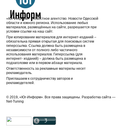
«Юг-Информ» - новостное агентство. Новости Одесской
области и южного региона. Использование любых
материалов, размещённых на сайте, разрешается при
условии ссылки на наш сайт.
При копировании материалов для интернет-изданий –
обязательна прямая открытая для поисковых систем
гиперссылка. Ссылка должна быть размещена в
независимости от полного либо частичного
использования материалов. Гиперссылка (для
интернет- изданий) – должна быть размещена в
подзаголовке или в первом абзаце материала.
Ответственность за рекламные материлы несет
рекламодатель.
Приглашаем к сотрудничеству авторов и
рекламодетелей.
© 2019, «Юг-Информ». Все права защищены. Разработка cайта —
Net-Tuning