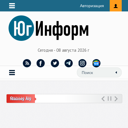
Авторизация
Сегодня - 08 августа 2026 г
Ñîáûòèÿ Äíÿ