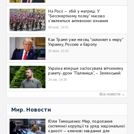
На Росії — збій у матриці. У
"Бессмертному полку" масово
зʼявляються антивоєнні зізнання
08 май, 19:01
Как Трамп уже месяц "склоняет к миру"
Украину, Россию и Европу
20 фев, 21:01
Україна вперше застосувала вітчизняну
ракету-дрон “Паляниця”, – Зеленський
24 авг, 14:30
Все новости →
Мир. Новости
Юлія Тимошенко: Мир, подолання
системної корупції та уряд національної
єдності — ключові завдання для