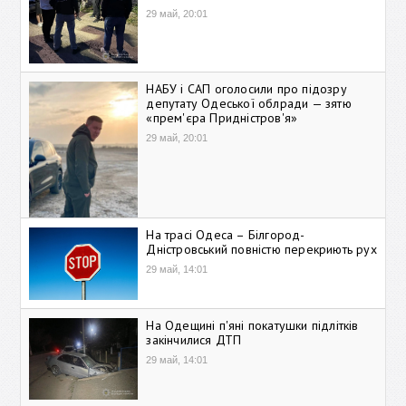
29 май, 20:01
НАБУ і САП оголосили про підозру
депутату Одеської облради — зятю
«прем'єра Придністров'я»
29 май, 20:01
На трасі Одеса – Білгород-
Дністровський повністю перекриють рух
29 май, 14:01
На Одещині п'яні покатушки підлітків
закінчилися ДТП
29 май, 14:01