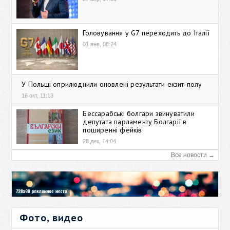
Головування у G7 переходить до Італії
01 янв, 08:24
У Польщі оприлюднили оновлені результати екзит-полу
16 окт, 11:13
Бессарабські болгари звинуватили
депутата парламенту Болгарії в
поширенні фейків
28 дек, 14:04
Все новости →
Фото, видео