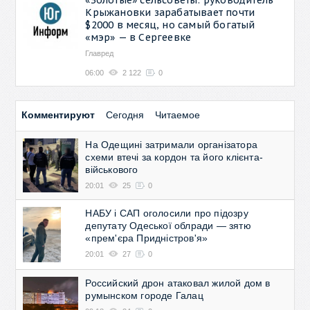
Крыжановки зарабатывает почти
$2000 в месяц, но самый богатый
«мэр» — в Сергеевке
Главред
06:00
2 122
0
Комментируют
Сегодня
Читаемое
На Одещині затримали організатора
схеми втечі за кордон та його клієнта-
військового
20:01
25
0
НАБУ і САП оголосили про підозру
депутату Одеської облради — зятю
«прем'єра Придністров'я»
20:01
27
0
Российский дрон атаковал жилой дом в
румынском городе Галац