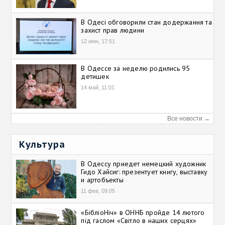
В Одесі обговорили стан додержання та
захист прав людини
12 июн, 17:51
В Одессе за неделю родились 95
детишек
14 май, 11:01
Все новости →
Культура
В Одессу приедет немецкий художник
Гидо Хайсиг: презентует книгу, выставку
и артобъекты
11 фев, 09:05
«БібліоНіч» в ОННБ пройде 14 лютого
під гаслом «Світло в наших серцях»