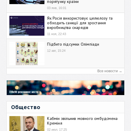
порятунку країни
03 янв, 16:01
Як Росія використовує целюлозу та
обходить санкції для зростання
виробництва снарядів
11 ноя, 22:43
Підбито підсумки Олімпіади
12 авг, 15:24
Все новости →
Общество
Кабмін звільнив мовного омбудсмена
Креміня
02 июл, 17:25