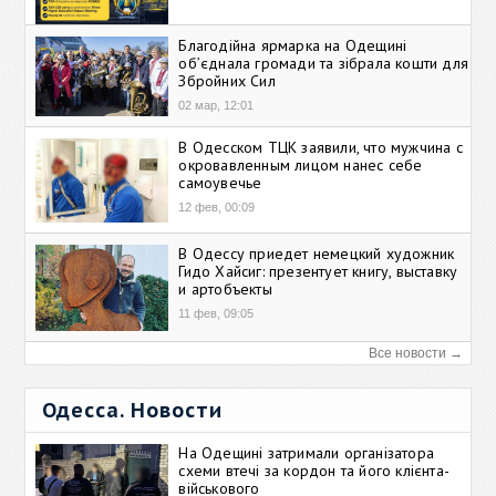
Благодійна ярмарка на Одещині
об’єднала громади та зібрала кошти для
Збройних Сил
02 мар, 12:01
В Одесском ТЦК заявили, что мужчина с
окровавленным лицом нанес себе
самоувечье
12 фев, 00:09
В Одессу приедет немецкий художник
Гидо Хайсиг: презентует книгу, выставку
и артобъекты
11 фев, 09:05
Все новости →
Одесса. Новости
На Одещині затримали організатора
схеми втечі за кордон та його клієнта-
військового