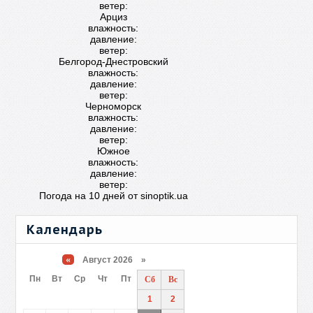
ветер:
Арциз
влажность:
давление:
ветер:
Белгород-Днестровский
влажность:
давление:
ветер:
Черноморск
влажность:
давление:
ветер:
Южное
влажность:
давление:
ветер:
Погода на 10 дней от
sinoptik.ua
Календарь
«
Август 2026 »
Пн
Вт
Ср
Чт
Пт
Сб
Вс
1
2