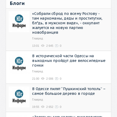
Блоги
«Собрали сброд по всему Ростову -
там наркоманы, деды и проститутки,
бл*дь, в мужском виде», - оккупант
жалуется на новую партию
новобранцев
Главред
13:01
2 645
0
В исторической части Одессы на
выходных пройдут две велосипедные
гонки
Главред
21:00
2 006
0
В Одессе пилят “Пушкинский тополь” –
самое большое дерево в городе
Главред
19:55
2 652
0
«Золотые» сельсоветы: руководитель