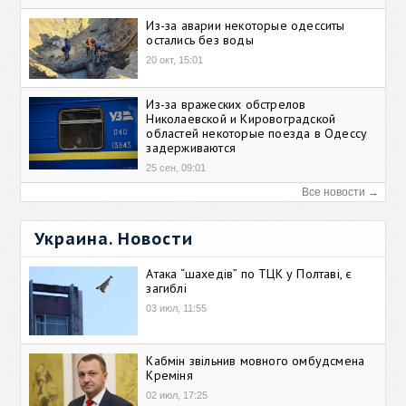
Из-за аварии некоторые одесситы
остались без воды
20 окт, 15:01
Из-за вражеских обстрелов
Николаевской и Кировоградской
областей некоторые поезда в Одессу
задерживаются
25 сен, 09:01
Все новости →
Украина. Новости
Атака “шахедів” по ТЦК у Полтаві, є
загиблі
03 июл, 11:55
Кабмін звільнив мовного омбудсмена
Креміня
02 июл, 17:25