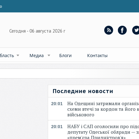
ю
Сегодня - 06 августа 2026 г
бласть
Медиа
Блоги
Контакты
Последние новости
На Одещині затримали організ
20:01
схеми втечі за кордон та його к
військового
НАБУ і САП оголосили про під
20:01
депутату Одеської облради — 
«прем'єра Придністров'я»