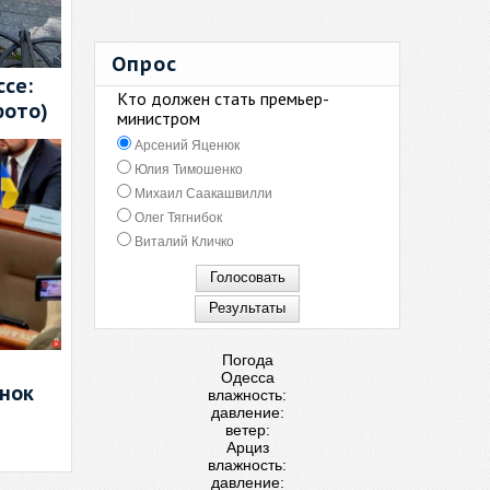
Опрос
се:
Кто должен стать премьер-
фото)
министром
Арсений Яценюк
Юлия Тимошенко
Михаил Саакашвилли
Олег Тягнибок
Виталий Кличко
Погода
Одесса
енок
влажность:
давление:
ветер:
Арциз
влажность:
давление: