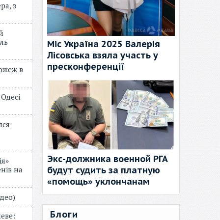
ра, з
й
ль
Міс Україна 2025 Валерія
Лісовська взяла участь у
пресконференції
пожеж в
 Одесі
лся
Экс-должника военной РГА
ія»
будут судить за платную
нів на
«помощь» уклончанам
відео)
Блоги
еве: