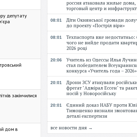
россия атаковала жилые дома,
торговый центр и инфраструк
зру депутату
Діти Окнянської громади дол
08:01
м'єра
до проекту «Постріл віри»
Техпаспорта вже недостатньо: 
08:01
чого не вийде продати кварти
2026 році
Учитель из Одессы Илья Лучи
20:06
стровський
стал победителем Всеукраинск
конкурса «Учитель года – 2026
Дрони ЗСУ атакували російськ
20:01
фрегат "Адмірал Ессен" та рак
носій у Новоросійську
ітків закінчилися
Єдиний доказ НАБУ проти Юлі
20:01
Тимошенко визнали змонтова
деталі експертизи
все новости дня →
ой дом в