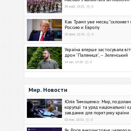
08 май, 19:01
0
Как Трамп уже месяц "склоняет 
Россию и Европу
20 фев, 21:01
0
Україна вперше застосувала віт
дрон “Паляниця”, – Зеленський
24 авг, 14:30
0
Мир. Новости
Юлія Тимошенко: Мир, подолан
корупції та уряд національної є
завдання для порятунку країни
03 янв, 16:01
0
Як Росія використовує целюлоз