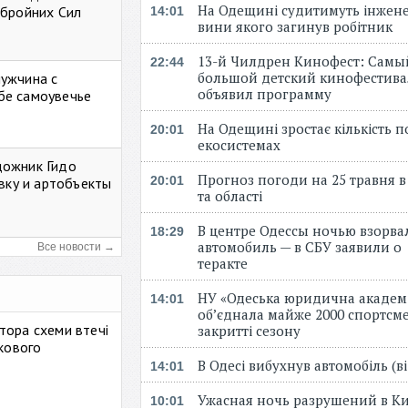
На Одещині судитимуть інжене
Збройних Сил
14:01
вини якого загинув робітник
13-й Чилдрен Кинофест: Самы
22:44
большой детский кинофестива
мужчина с
объявил программу
бе самоувечье
На Одещині зростає кількість 
20:01
екосистемах
дожник Гидо
Прогноз погоди на 25 травня в
20:01
авку и артобъекты
та області
В центре Одессы ночью взорва
18:29
автомобиль — в СБУ заявили о
Все новости →
теракте
НУ «Одеська юридична академ
14:01
об’єднала майже 2000 спортсме
тора схеми втечі
закритті сезону
ькового
В Одесі вибухнув автомобіль (
14:01
Ужасная ночь разрушений в Ки
10:01