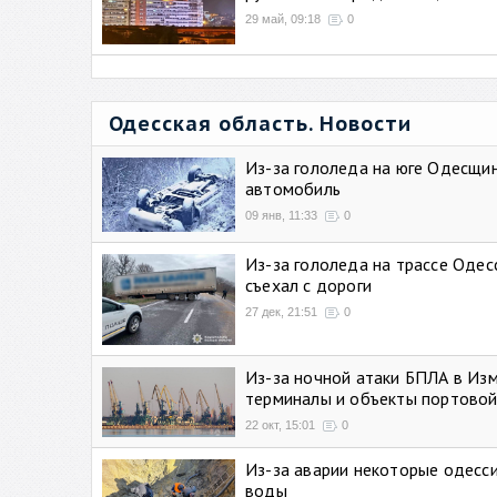
29 май, 09:18
0
Одесская область. Новости
Из-за гололеда на юге Одесщи
автомобиль
09 янв, 11:33
0
Из-за гололеда на трассе Одес
съехал с дороги
27 дек, 21:51
0
Из-за ночной атаки БПЛА в Из
терминалы и объекты портовой
22 окт, 15:01
0
Из-за аварии некоторые одесси
воды