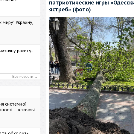
патриотические игры «Одесск
ястреб» (фото)
к миру" Украину,
чизняну ракету-
Все новости →
ня системної
дності — ключові
у та обходить