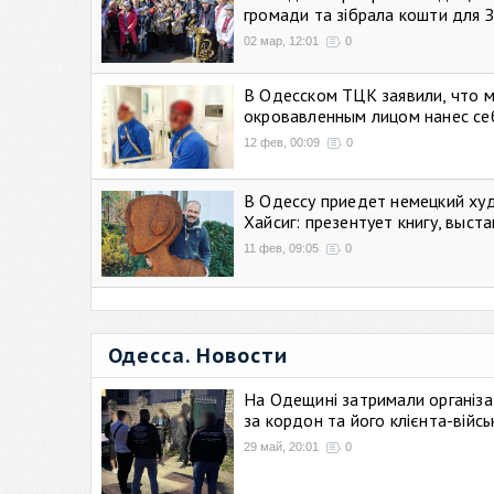
громади та зібрала кошти для 
02 мар, 12:01
0
В Одесском ТЦК заявили, что 
окровавленным лицом нанес се
12 фев, 00:09
0
В Одессу приедет немецкий ху
Хайсиг: презентует книгу, выст
11 фев, 09:05
0
Одесса. Новости
На Одещині затримали організа
за кордон та його клієнта-війс
29 май, 20:01
0