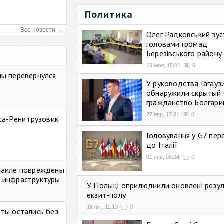
Политика
Все новости →
Олег Радковський зуст
головами громад
Березівського району
19 июл, 15:01
0
ны перевернулся
У руководства Гагауз
обнаружили скрытый 
гражданство Болгари
27 апр, 17:31
0
са-Рени грузовик
Головування у G7 пе
до Італії
01 янв, 08:24
0
маиле повреждены
 инфраструктуры
У Польщі оприлюднили оновлені резу
екзит-полу
16 окт, 11:13
0
ты остались без