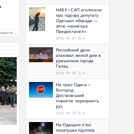
а
НАБУ і САП оголосили
в
про підозру депутату
Одеської облради —
зятю «прем'єра
Придністров'я»
новости →
20:01
27
0
Российский дрон
атаковал жилой дом в
румынском городе
Галац
09:18
24
0
На трасі Одеса –
Білгород-
Дністровський
повністю перекриють
рух
14:01
14
0
На Одещині п'яні
покатушки підлітків