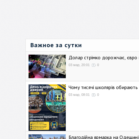
Важное за сутки
Долар стрімко дорожчає, євро
03 мар, 20:01
0
Чому тисячі школярів обирают
03 мар, 08:01
0
Благодійна ярмарка на Одещині