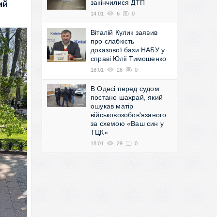
закінчилися ДТП
ий
14:01
6
0
Віталій Кулик заявив
про слабкість
доказової бази НАБУ у
справі Юлії Тимошенко
18:01
26
0
В Одесі перед судом
постане шахрай, який
ошукав матір
військовозобов'язаного
за схемою «Ваш син у
ТЦК»
18:01
29
0