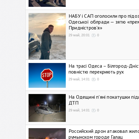
НАБУ і САП оголосили про підо
Одеської облради — зятю «пре
Придністров'я»
29 май, 20:01
0
На трасі Одеса – Білгород-Дні
повністю перекриють рух
29 май, 14:01
0
На Одещині п'яні покатушки підл
ДТП
29 май, 14:01
0
Российский дрон атаковал жил
румынском городе Галац