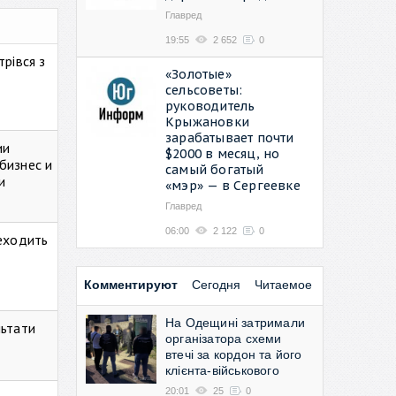
Главред
19:55
2 652
0
рівся з
«Золотые»
сельсоветы:
руководитель
Крыжановки
зарабатывает почти
ии
$2000 в месяц, но
бизнес и
самый богатый
и
«мэр» — в Сергеевке
Главред
06:00
2 122
0
реходить
Комментируют
Сегодня
Читаемое
На Одещині затримали
льтати
організатора схеми
втечі за кордон та його
клієнта-військового
20:01
25
0