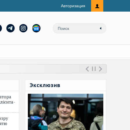
Авторизация
Эксклюзив
атора
лієнта-
озру
зятю