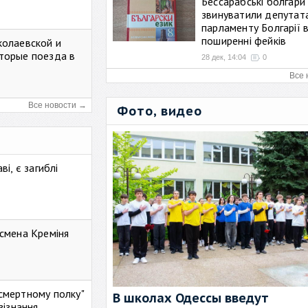
Бессарабські болгари
звинуватили депутат
парламенту Болгарії 
поширенні фейків
колаевской и
торые поезда в
28 дек, 14:04
0
Все 
Все новости →
Фото, видео
і, є загиблі
смена Креміня
ессмертному полку"
В школах Одессы введут
зізнання