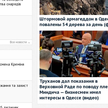
тва снарядів
Штормовой армагеддон в Одес
повалены 54 дерева за день (
Все новости →
смена Креміня
Труханов дал показания в
жання та захист
Верховной Раде по поводу пл
Миндича — бизнесмен имел
интересы в Одессе (видео)
95 детишек