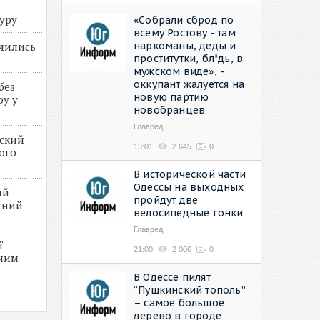
туру
«Собрали сброд по
всему Ростову - там
наркоманы, деды и
учились
проститутки, бл*дь, в
мужском виде», -
оккупант жалуется на
без
новую партию
ру у
новобранцев
Главред
нский
13:01
2 645
0
ого
»
В исторической части
Одессы на выходных
ий
пройдут две
етний
велосипедные гонки
Главред
ї
21:00
2 006
0
ним —
В Одессе пилят
“Пушкинский тополь”
– самое большое
дерево в городе