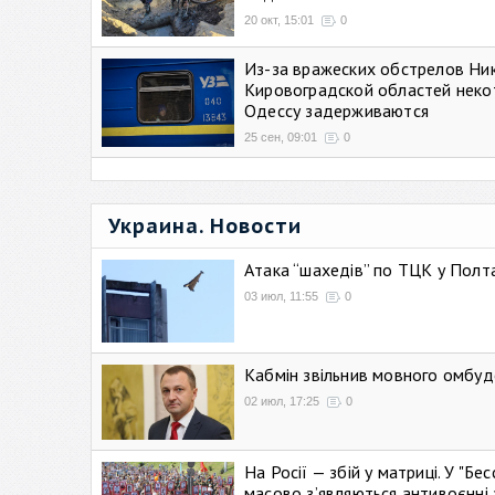
20 окт, 15:01
0
Из-за вражеских обстрелов Ни
Кировоградской областей неко
Одессу задерживаются
25 сен, 09:01
0
Украина. Новости
Атака “шахедів” по ТЦК у Полтав
03 июл, 11:55
0
Кабмін звільнив мовного омбуд
02 июл, 17:25
0
На Росії — збій у матриці. У "Б
масово зʼявляються антивоєнні 