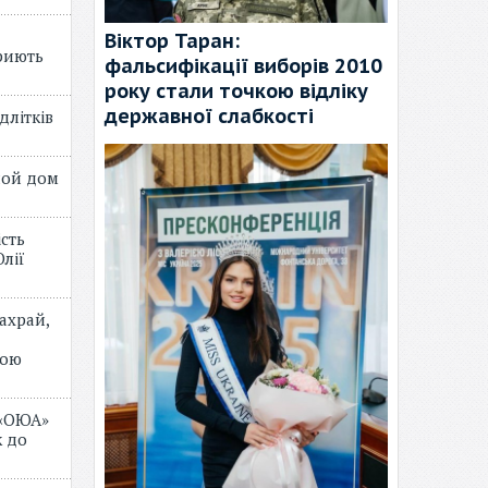
Віктор Таран:
риють
фальсифікації виборів 2010
року стали точкою відліку
державної слабкості
длітків
лой дом
ість
лії
ахрай,
мою
 «ОЮА»
 до