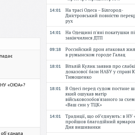
На трасі Одеса – Білгород-
14:01
Дністровський повністю перек
рух
На Одещині п'яні покатушки пі
14:01
закінчилися ДТП
Российский дрон атаковал жи
09:18
в румынском городе Галац
 падає
Віталій Кулик заявив про слабк
18:01
доказової бази НАБУ у справі Ю
Тимошенко
ь НУ «ОЮА»?
В Одесі перед судом постане ш
18:01
який ошукав матір
військовозобов'язаного за схе
«Ваш син у ТЦК»
Традиції, що об’єднують: в НУ
14:01
пройшов благодійний ярмарок
Дня вишиванки
 об’єднала