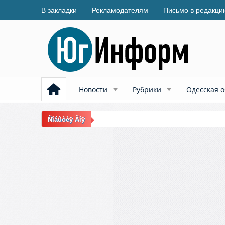
В закладки
Рекламодателям
Письмо в редакци
Новости
Рубрики
Одесская о
Ñîáûòèÿ Äíÿ