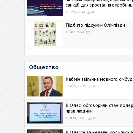
санкції для зростання виробниц
11 ноя, 22:43
0
Підбито підсумки Олімпіади
12 авг, 15:24
0
Общество
Кабмін звільнив мовного омбуд
02 июл, 17:25
0
В Одесі обговорили стан додер
прав людини
12 июн, 17:51
0
В Одессе за неделю родились 