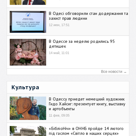
В Одесі обговорили стан додержання та
захист прав людини
12 июн, 17:51
В Одессе за неделю родились 95
детишек
14 май, 11:01
Все новости →
Культура
В Одессу приедет немецкий художник
Гидо Хайсиг: презентует книгу, выставку
и артобъекты
11 фев, 09:05
«БібліоНіч» в ОННБ пройде 14 лютого
під гаслом «Світло в наших серцях»