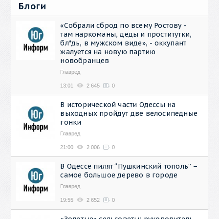
Блоги
«Собрали сброд по всему Ростову -
там наркоманы, деды и проститутки,
бл*дь, в мужском виде», - оккупант
жалуется на новую партию
новобранцев
Главред
13:01
2 645
0
В исторической части Одессы на
выходных пройдут две велосипедные
гонки
Главред
21:00
2 006
0
В Одессе пилят “Пушкинский тополь” –
самое большое дерево в городе
Главред
19:55
2 652
0
«Золотые» сельсоветы: руководитель