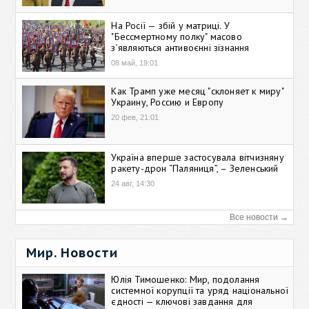
На Росії — збій у матриці. У
"Бессмертному полку" масово
зʼявляються антивоєнні зізнання
08 май, 19:01
Как Трамп уже месяц "склоняет к миру"
Украину, Россию и Европу
20 фев, 21:01
Україна вперше застосувала вітчизняну
ракету-дрон “Паляниця”, – Зеленський
24 авг, 14:30
Все новости →
Мир. Новости
Юлія Тимошенко: Мир, подолання
системної корупції та уряд національної
єдності — ключові завдання для