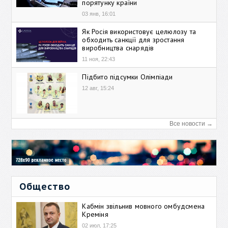
порятунку країни
03 янв, 16:01
Як Росія використовує целюлозу та
обходить санкції для зростання
виробництва снарядів
11 ноя, 22:43
Підбито підсумки Олімпіади
12 авг, 15:24
Все новости →
Общество
Кабмін звільнив мовного омбудсмена
Креміня
02 июл, 17:25