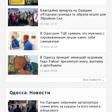
Благодійна ярмарка на Одещині
об’єднала громади та зібрала кошти для
Збройних Сил
02 мар, 12:01
В Одесском ТЦК заявили, что мужчина с
окровавленным лицом нанес себе
самоувечье
12 фев, 00:09
В Одессу приедет немецкий художник
Гидо Хайсиг: презентует книгу, выставку
и артобъекты
11 фев, 09:05
Все новости →
Одесса. Новости
На Одещині затримали організатора
схеми втечі за кордон та його клієнта-
військового