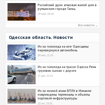
Российский дрон атаковал жилой дом в
румынском городе Галац
29 май, 09:18
Все новости →
Одесская область. Новости
Из-за гололеда на юге Одесщины
перевернулся автомобиль
09 янв, 11:33
Из-за гололеда на трассе Одесса-Рени
грузовик съехал с дороги
27 дек, 21:51
Из-за ночной атаки БПЛА в Измаиле
повреждены терминалы и объекты
портовой инфраструктуры
22 окт, 15:01