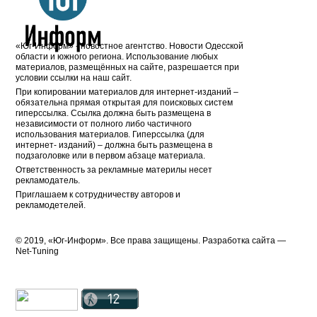
«Юг-Информ» - новостное агентство. Новости Одесской
области и южного региона. Использование любых
материалов, размещённых на сайте, разрешается при
условии ссылки на наш сайт.
При копировании материалов для интернет-изданий –
обязательна прямая открытая для поисковых систем
гиперссылка. Ссылка должна быть размещена в
независимости от полного либо частичного
использования материалов. Гиперссылка (для
интернет- изданий) – должна быть размещена в
подзаголовке или в первом абзаце материала.
Ответственность за рекламные материлы несет
рекламодатель.
Приглашаем к сотрудничеству авторов и
рекламодетелей.
© 2019, «Юг-Информ». Все права защищены. Разработка cайта —
Net-Tuning