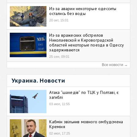
Из-за аварии некоторые одесситы
остались без воды
20 окт, 15:01
Из-за вражеских обстрелов
Николаевской и Кировоградской
областей некоторые поезда в Одессу
задерживаются
25 сен, 09:01
Все новости →
Украина. Новости
Атака “шахедів” по ТЦК у Полтаві, є
загиблі
03 июл, 11:55
Кабмін звільнив мовного омбудсмена
Креміня
02 июл, 17:25