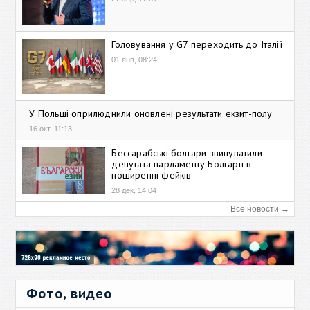
Головування у G7 переходить до Італії
01 янв, 08:24
У Польщі оприлюднили оновлені результати екзит-полу
16 окт, 11:13
Бессарабські болгари звинуватили
депутата парламенту Болгарії в
поширенні фейків
28 дек, 14:04
Все новости →
Фото, видео