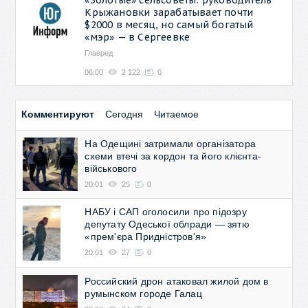
Крыжановки зарабатывает почти
$2000 в месяц, но самый богатый
«мэр» — в Сергеевке
Главред
06:00
2 122
0
Комментируют
Сегодня
Читаемое
На Одещині затримали організатора
схеми втечі за кордон та його клієнта-
військового
20:01
25
0
НАБУ і САП оголосили про підозру
депутату Одеської облради — зятю
«прем'єра Придністров'я»
20:01
27
0
Российский дрон атаковал жилой дом в
румынском городе Галац