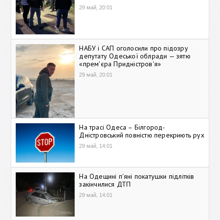
29 май, 20:01
НАБУ і САП оголосили про підозру
депутату Одеської облради — зятю
«прем'єра Придністров'я»
29 май, 20:01
На трасі Одеса – Білгород-
Дністровський повністю перекриють рух
29 май, 14:01
На Одещині п'яні покатушки підлітків
закінчилися ДТП
29 май, 14:01