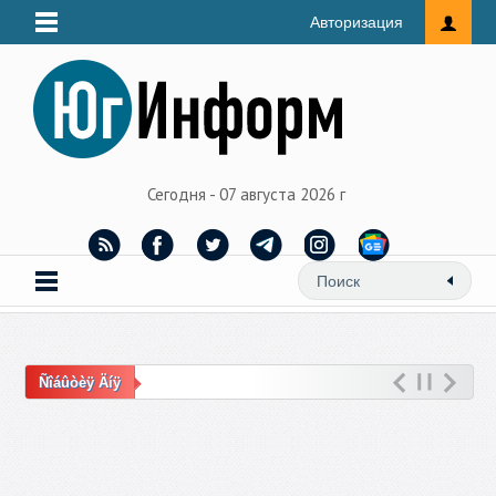
Авторизация
Сегодня - 07 августа 2026 г
Ñîáûòèÿ Äíÿ