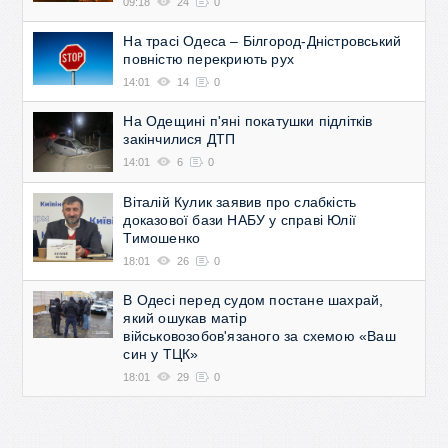
09:18
24
0
На трасі Одеса – Білгород-Дністровський
повністю перекриють рух
14:01
14
0
На Одещині п'яні покатушки підлітків
закінчилися ДТП
14:01
6
0
Віталій Кулик заявив про слабкість
доказової бази НАБУ у справі Юлії
Тимошенко
18:01
26
0
В Одесі перед судом постане шахрай,
який ошукав матір
військовозобов'язаного за схемою «Ваш
син у ТЦК»
18:01
29
0