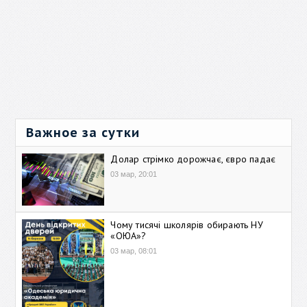
Важное за сутки
Долар стрімко дорожчає, євро падає
03 мар, 20:01
Чому тисячі школярів обирають НУ
«ОЮА»?
03 мар, 08:01