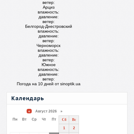
ветер:
Арциз
влажность:
давление:
ветер:
Белгород-Днестровский
влажность:
давление:
ветер:
Черноморск
влажность:
давление:
ветер:
Южное
влажность:
давление:
ветер:
Погода на 10 дней от
sinoptik.ua
Календарь
«
Август 2026 »
Пн
Вт
Ср
Чт
Пт
Сб
Вс
1
2