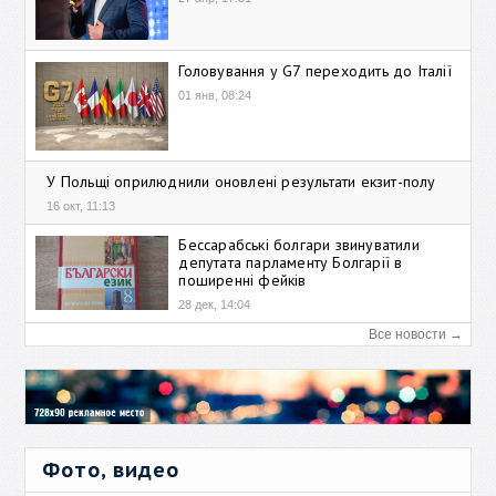
Головування у G7 переходить до Італії
01 янв, 08:24
У Польщі оприлюднили оновлені результати екзит-полу
16 окт, 11:13
Бессарабські болгари звинуватили
депутата парламенту Болгарії в
поширенні фейків
28 дек, 14:04
Все новости →
Фото, видео