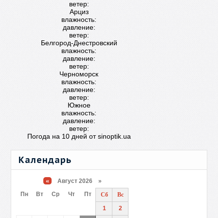
ветер:
Арциз
влажность:
давление:
ветер:
Белгород-Днестровский
влажность:
давление:
ветер:
Черноморск
влажность:
давление:
ветер:
Южное
влажность:
давление:
ветер:
Погода на 10 дней от
sinoptik.ua
Календарь
«
Август 2026 »
Пн
Вт
Ср
Чт
Пт
Сб
Вс
1
2