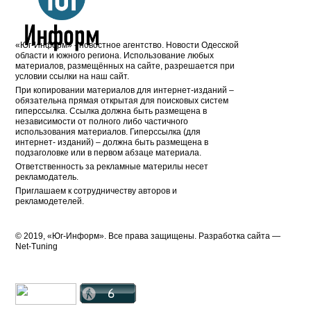
«Юг-Информ» - новостное агентство. Новости Одесской
области и южного региона. Использование любых
материалов, размещённых на сайте, разрешается при
условии ссылки на наш сайт.
При копировании материалов для интернет-изданий –
обязательна прямая открытая для поисковых систем
гиперссылка. Ссылка должна быть размещена в
независимости от полного либо частичного
использования материалов. Гиперссылка (для
интернет- изданий) – должна быть размещена в
подзаголовке или в первом абзаце материала.
Ответственность за рекламные материлы несет
рекламодатель.
Приглашаем к сотрудничеству авторов и
рекламодетелей.
© 2019, «Юг-Информ». Все права защищены. Разработка cайта —
Net-Tuning