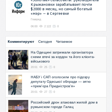
Крыжановки зарабатывает почти
$2000 в месяц, но самый богатый
«мэр» — в Сергеевке
Главред
06:00
2 122
0
Комментируют
Сегодня
Читаемое
На Одещині затримали організатора
схеми втечі за кордон та його клієнта-
військового
20:01
25
0
НАБУ і САП оголосили про підозру
депутату Одеської облради — зятю
«прем'єра Придністров'я»
20:01
27
0
Российский дрон атаковал жилой дом в
румынском городе Галац