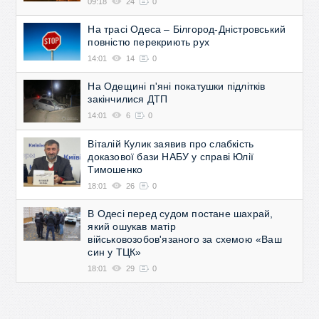
09:18
24
0
На трасі Одеса – Білгород-Дністровський
повністю перекриють рух
14:01
14
0
На Одещині п'яні покатушки підлітків
закінчилися ДТП
14:01
6
0
Віталій Кулик заявив про слабкість
доказової бази НАБУ у справі Юлії
Тимошенко
18:01
26
0
В Одесі перед судом постане шахрай,
який ошукав матір
військовозобов'язаного за схемою «Ваш
син у ТЦК»
18:01
29
0