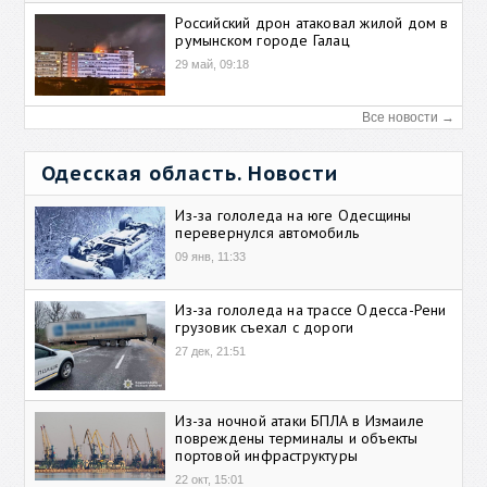
Российский дрон атаковал жилой дом в
румынском городе Галац
29 май, 09:18
Все новости →
Одесская область. Новости
Из-за гололеда на юге Одесщины
перевернулся автомобиль
09 янв, 11:33
Из-за гололеда на трассе Одесса-Рени
грузовик съехал с дороги
27 дек, 21:51
Из-за ночной атаки БПЛА в Измаиле
повреждены терминалы и объекты
портовой инфраструктуры
22 окт, 15:01