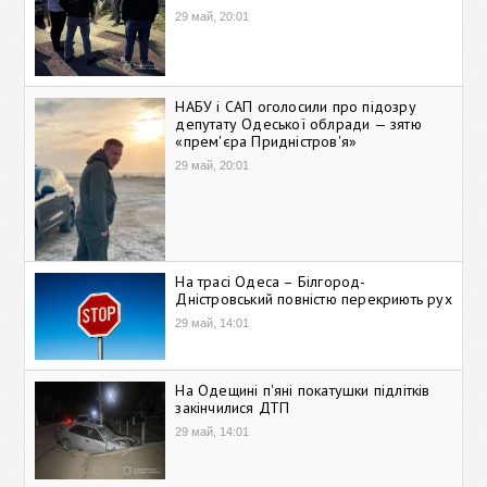
29 май, 20:01
НАБУ і САП оголосили про підозру
депутату Одеської облради — зятю
«прем'єра Придністров'я»
29 май, 20:01
На трасі Одеса – Білгород-
Дністровський повністю перекриють рух
29 май, 14:01
На Одещині п'яні покатушки підлітків
закінчилися ДТП
29 май, 14:01