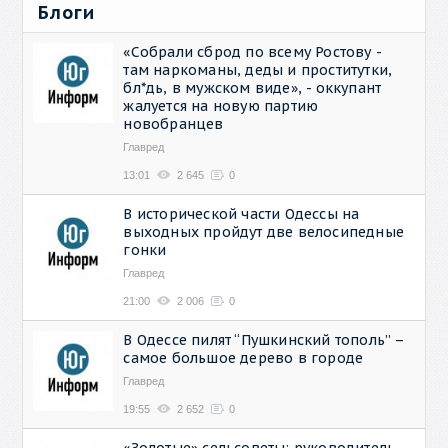
Блоги
«Собрали сброд по всему Ростову -
там наркоманы, деды и проститутки,
бл*дь, в мужском виде», - оккупант
жалуется на новую партию
новобранцев
Главред
13:01
2 645
0
В исторической части Одессы на
выходных пройдут две велосипедные
гонки
Главред
21:00
2 006
0
В Одессе пилят “Пушкинский тополь” –
самое большое дерево в городе
Главред
19:55
2 652
0
«Золотые» сельсоветы: руководитель