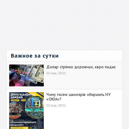
Важное за сутки
Долар стрімко дорожчає, євро падає
03 мар, 20:01
Чому тисячі школярів обирають НУ
«ОЮА»?
03 мар, 08:01