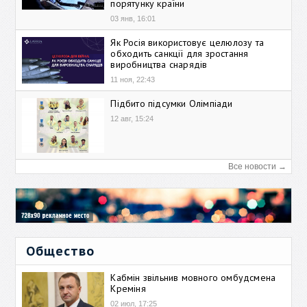
порятунку країни
03 янв, 16:01
Як Росія використовує целюлозу та
обходить санкції для зростання
виробництва снарядів
11 ноя, 22:43
Підбито підсумки Олімпіади
12 авг, 15:24
Все новости →
Общество
Кабмін звільнив мовного омбудсмена
Креміня
02 июл, 17:25