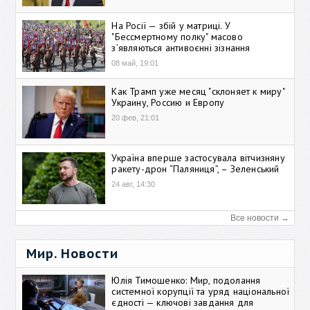
На Росії — збій у матриці. У
"Бессмертному полку" масово
зʼявляються антивоєнні зізнання
08 май, 19:01
Как Трамп уже месяц "склоняет к миру"
Украину, Россию и Европу
20 фев, 21:01
Україна вперше застосувала вітчизняну
ракету-дрон “Паляниця”, – Зеленський
24 авг, 14:30
Все новости →
Мир. Новости
Юлія Тимошенко: Мир, подолання
системної корупції та уряд національної
єдності — ключові завдання для