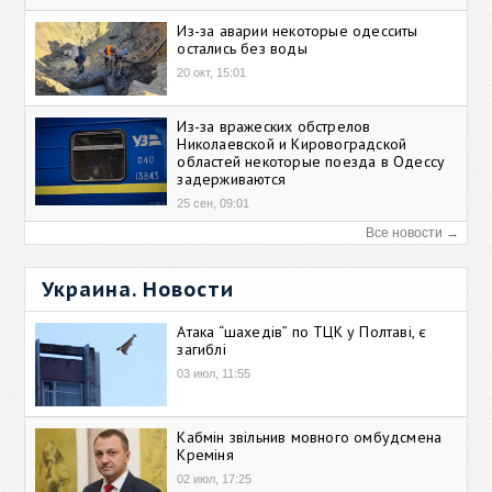
Из-за аварии некоторые одесситы
остались без воды
20 окт, 15:01
Из-за вражеских обстрелов
Николаевской и Кировоградской
областей некоторые поезда в Одессу
задерживаются
25 сен, 09:01
Все новости →
Украина. Новости
Атака “шахедів” по ТЦК у Полтаві, є
загиблі
03 июл, 11:55
Кабмін звільнив мовного омбудсмена
Креміня
02 июл, 17:25