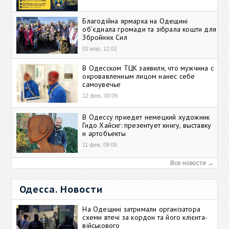
Благодійна ярмарка на Одещині
об’єднала громади та зібрала кошти для
Збройних Сил
02 мар, 12:01
В Одесском ТЦК заявили, что мужчина с
окровавленным лицом нанес себе
самоувечье
12 фев, 00:09
В Одессу приедет немецкий художник
Гидо Хайсиг: презентует книгу, выставку
и артобъекты
11 фев, 09:05
Все новости →
Одесса. Новости
На Одещині затримали організатора
схеми втечі за кордон та його клієнта-
військового