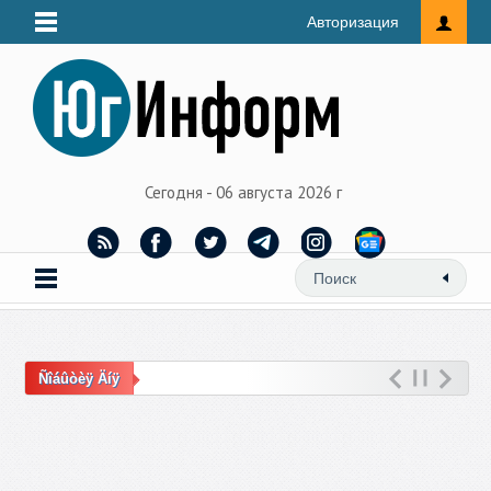
Авторизация
Сегодня - 06 августа 2026 г
Ñîáûòèÿ Äíÿ