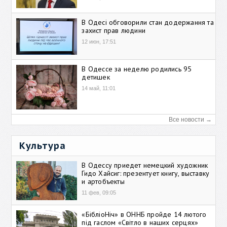
В Одесі обговорили стан додержання та
захист прав людини
12 июн, 17:51
В Одессе за неделю родились 95
детишек
14 май, 11:01
Все новости →
Культура
В Одессу приедет немецкий художник
Гидо Хайсиг: презентует книгу, выставку
и артобъекты
11 фев, 09:05
«БібліоНіч» в ОННБ пройде 14 лютого
під гаслом «Світло в наших серцях»