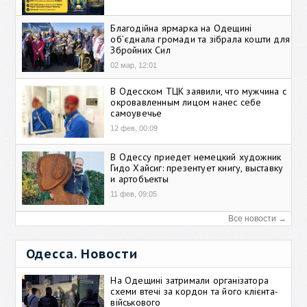
Благодійна ярмарка на Одещині
об’єднала громади та зібрала кошти для
Збройних Сил
02 мар, 12:01
В Одесском ТЦК заявили, что мужчина с
окровавленным лицом нанес себе
самоувечье
12 фев, 00:09
В Одессу приедет немецкий художник
Гидо Хайсиг: презентует книгу, выставку
и артобъекты
11 фев, 09:05
Все новости →
Одесса. Новости
На Одещині затримали організатора
схеми втечі за кордон та його клієнта-
військового