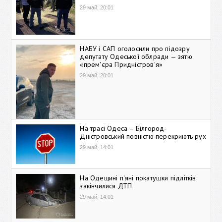
29 май, 20:01
НАБУ і САП оголосили про підозру
депутату Одеської облради — зятю
«прем'єра Придністров'я»
29 май, 20:01
На трасі Одеса – Білгород-
Дністровський повністю перекриють рух
29 май, 14:01
На Одещині п'яні покатушки підлітків
закінчилися ДТП
29 май, 14:01