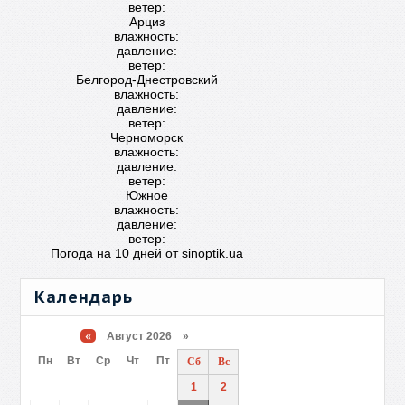
ветер:
Арциз
влажность:
давление:
ветер:
Белгород-Днестровский
влажность:
давление:
ветер:
Черноморск
влажность:
давление:
ветер:
Южное
влажность:
давление:
ветер:
Погода на 10 дней от
sinoptik.ua
Календарь
«
Август 2026 »
Пн
Вт
Ср
Чт
Пт
Сб
Вс
1
2