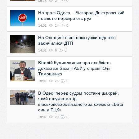
09:18
24
0
На трасі Одеса – Білгород-Дністровський
повністю перекриють рух
14:01
14
0
На Одещині п'яні покатушки підлітків
закінчилися ДТП
14:01
6
0
Віталій Кулик заявив про слабкість
доказової бази НАБУ у справі Юлії
Тимошенко
18:01
26
0
В Одесі перед судом постане шахрай,
який ошукав матір
військовозобов'язаного за схемою «Ваш
син у ТЦК»
18:01
29
0