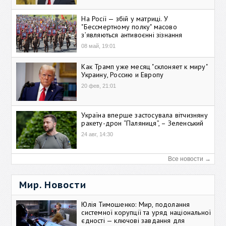
На Росії — збій у матриці. У
"Бессмертному полку" масово
зʼявляються антивоєнні зізнання
08 май, 19:01
Как Трамп уже месяц "склоняет к миру"
Украину, Россию и Европу
20 фев, 21:01
Україна вперше застосувала вітчизняну
ракету-дрон “Паляниця”, – Зеленський
24 авг, 14:30
Все новости →
Мир. Новости
Юлія Тимошенко: Мир, подолання
системної корупції та уряд національної
єдності — ключові завдання для