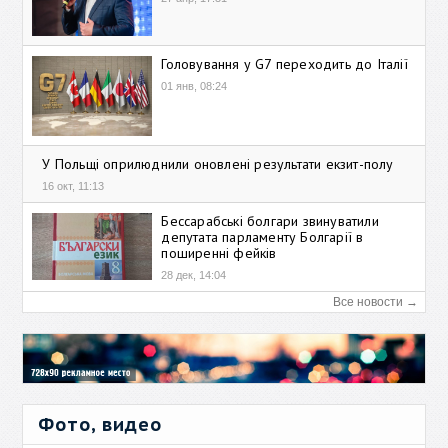
Головування у G7 переходить до Італії
01 янв, 08:24
У Польщі оприлюднили оновлені результати екзит-полу
16 окт, 11:13
Бессарабські болгари звинуватили
депутата парламенту Болгарії в
поширенні фейків
28 дек, 14:04
Все новости →
Фото, видео