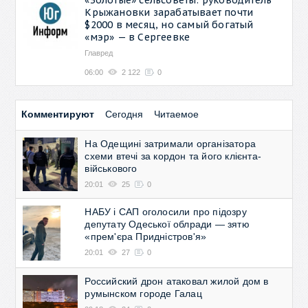
Крыжановки зарабатывает почти
$2000 в месяц, но самый богатый
«мэр» — в Сергеевке
Главред
06:00
2 122
0
Комментируют
Сегодня
Читаемое
На Одещині затримали організатора
схеми втечі за кордон та його клієнта-
військового
20:01
25
0
НАБУ і САП оголосили про підозру
депутату Одеської облради — зятю
«прем'єра Придністров'я»
20:01
27
0
Российский дрон атаковал жилой дом в
румынском городе Галац