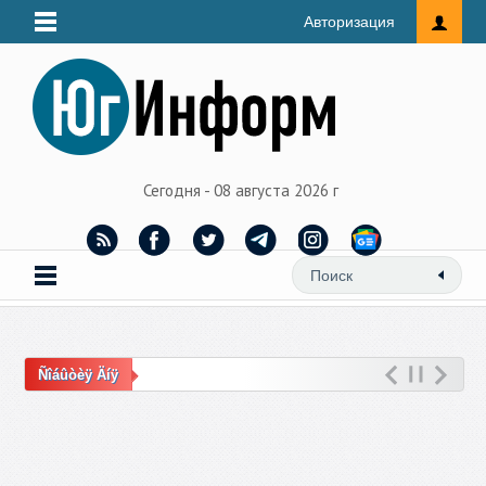
Авторизация
Сегодня - 08 августа 2026 г
Ñîáûòèÿ Äíÿ