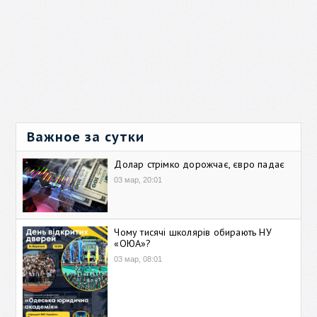
Важное за сутки
Долар стрімко дорожчає, євро падає
03 мар, 20:01
Чому тисячі школярів обирають НУ
«ОЮА»?
03 мар, 08:01