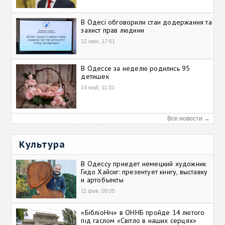
В Одесі обговорили стан додержання та
захист прав людини
12 июн, 17:51
В Одессе за неделю родились 95
детишек
14 май, 11:01
Все новости →
Культура
В Одессу приедет немецкий художник
Гидо Хайсиг: презентует книгу, выставку
и артобъекты
11 фев, 09:05
«БібліоНіч» в ОННБ пройде 14 лютого
під гаслом «Світло в наших серцях»