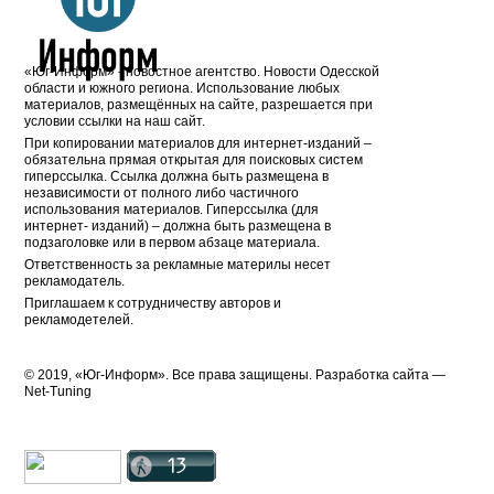
«Юг-Информ» - новостное агентство. Новости Одесской
области и южного региона. Использование любых
материалов, размещённых на сайте, разрешается при
условии ссылки на наш сайт.
При копировании материалов для интернет-изданий –
обязательна прямая открытая для поисковых систем
гиперссылка. Ссылка должна быть размещена в
независимости от полного либо частичного
использования материалов. Гиперссылка (для
интернет- изданий) – должна быть размещена в
подзаголовке или в первом абзаце материала.
Ответственность за рекламные материлы несет
рекламодатель.
Приглашаем к сотрудничеству авторов и
рекламодетелей.
© 2019, «Юг-Информ». Все права защищены. Разработка cайта —
Net-Tuning