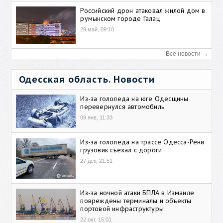
Российский дрон атаковал жилой дом в
румынском городе Галац
29 май, 09:18
Все новости →
Одесская область. Новости
Из-за гололеда на юге Одесщины
перевернулся автомобиль
09 янв, 11:33
Из-за гололеда на трассе Одесса-Рени
грузовик съехал с дороги
27 дек, 21:51
Из-за ночной атаки БПЛА в Измаиле
повреждены терминалы и объекты
портовой инфраструктуры
22 окт, 15:01