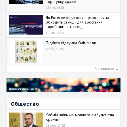
порятунку країни
03 янв, 16:01
Як Росія використовує целюлозу та
обходить санкції для зростання
виробництва снарядів
11 ноя, 22:43
Підбито підсумки Олімпіади
12 авг, 15:24
Все новости →
Общество
Кабмін звільнив мовного омбудсмена
Креміня
02 июл, 17:25