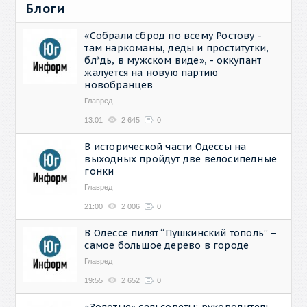
Блоги
«Собрали сброд по всему Ростову -
там наркоманы, деды и проститутки,
бл*дь, в мужском виде», - оккупант
жалуется на новую партию
новобранцев
Главред
13:01
2 645
0
В исторической части Одессы на
выходных пройдут две велосипедные
гонки
Главред
21:00
2 006
0
В Одессе пилят “Пушкинский тополь” –
самое большое дерево в городе
Главред
19:55
2 652
0
«Золотые» сельсоветы: руководитель