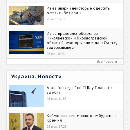
Из-за аварии некоторые одесситы
остались без воды
20 окт, 15:01
Из-за вражеских обстрелов
Николаевской и Кировоградской
областей некоторые поезда в Одессу
задерживаются
25 сен, 09:01
Все новости →
Украина. Новости
Атака “шахедів” по ТЦК у Полтаві, є
загиблі
03 июл, 11:55
Кабмін звільнив мовного омбудсмена
Креміня
02 июл, 17:25