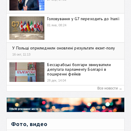
Головування у G7 переходить до Італії
01 янв, 08:24
У Польщі оприлюднили оновлені результати екзит-полу
16 окт, 11:13
Бессарабські болгари звинуватили
депутата парламенту Болгарії в
поширенні фейків
28 дек, 14:04
Все новости →
Фото, видео