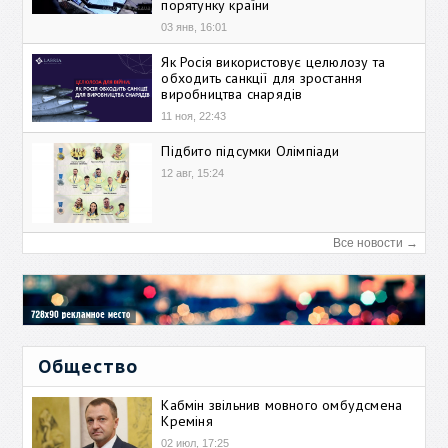
порятунку країни
03 янв, 16:01
Як Росія використовує целюлозу та
обходить санкції для зростання
виробництва снарядів
11 ноя, 22:43
Підбито підсумки Олімпіади
12 авг, 15:24
Все новости →
Общество
Кабмін звільнив мовного омбудсмена
Креміня
02 июл, 17:25