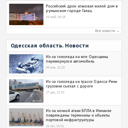
Российский дрон атаковал жилой дом в
румынском городе Галац
29 май, 09:18
Все новости →
Одесская область. Новости
Из-за гололеда на юге Одесщины
перевернулся автомобиль
09 янв, 11:33
Из-за гололеда на трассе Одесса-Рени
грузовик съехал с дороги
27 дек, 21:51
Из-за ночной атаки БПЛА в Измаиле
повреждены терминалы и объекты
портовой инфраструктуры
22 окт, 15:01