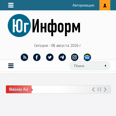
Авторизация
Сегодня - 08 августа 2026 г
Ñîáûòèÿ Äíÿ