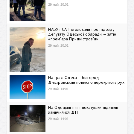
29 май, 20:01
НАБУ і САП оголосили про підозру
депутату Одеської облради — зятю
«прем'єра Придністров'я»
29 май, 20:01
На трасі Одеса – Білгород-
Дністровський повністю перекриють рух
29 май, 14:01
На Одещині п'яні покатушки підлітків
закінчилися ДТП
29 май, 14:01