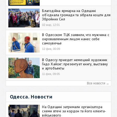
Благодійна ярмарка на Одещині
об’єднала громади та зібрала кошти для
Збройних Сил
02 мар, 12:01
В Одесском ТЦК заявили, что мужчина с
окровавленным лицом нанес себе
самоувечье
12 фев, 00:09
В Одессу приедет немецкий художник
Гидо Хайсиг: презентует книгу, выставку
и артобъекты
11 фев, 09:05
Все новости →
Одесса. Новости
На Одещині затримали організатора
схеми втечі за кордон та його клієнта-
військового