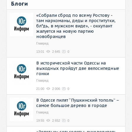
Блоги
«Собрали сброд по всему Ростову -
там наркоманы, деды и проститутки,
бл*дь, в мужском виде», - оккупант
жалуется на новую партию
новобранцев
Главред
13:01
2 645
0
В исторической части Одессы на
выходных пройдут две велосипедные
гонки
Главред
21:00
2 006
0
В Одессе пилят “Пушкинский тополь” –
самое большое дерево в городе
Главред
19:55
2 652
0
«Золотые» сельсоветы: руководитель