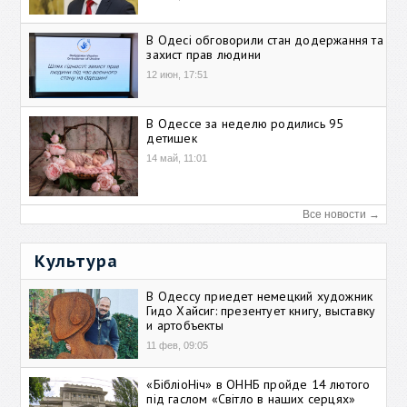
В Одесі обговорили стан додержання та
захист прав людини
12 июн, 17:51
В Одессе за неделю родились 95
детишек
14 май, 11:01
Все новости →
Культура
В Одессу приедет немецкий художник
Гидо Хайсиг: презентует книгу, выставку
и артобъекты
11 фев, 09:05
«БібліоНіч» в ОННБ пройде 14 лютого
під гаслом «Світло в наших серцях»