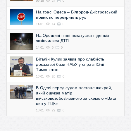
09:18
24
0
На трасі Одеса – Білгород-Дністровський
повністю перекриють рух
14:01
14
0
На Одещині п'яні покатушки підлітків
закінчилися ДТП
14:01
6
0
Віталій Кулик заявив про слабкість
доказової бази НАБУ у справі Юлії
Тимошенко
18:01
26
0
В Одесі перед судом постане шахрай,
який ошукав матір
військовозобов'язаного за схемою «Ваш
син у ТЦК»
18:01
29
0