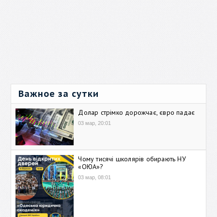
Важное за сутки
Долар стрімко дорожчає, євро падає
03 мар, 20:01
Чому тисячі школярів обирають НУ
«ОЮА»?
03 мар, 08:01