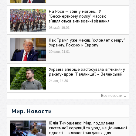
На Росії — збій у матриці. У
"Бессмертному полку" масово
зʼявляються антивоєнні зізнання
08 май, 19:01
Как Трамп уже месяц "склоняет к миру"
Украину, Россию и Европу
20 фев, 21:01
Україна вперше застосувала вітчизняну
ракету-дрон “Паляниця”, – Зеленський
24 авг, 14:30
Все новости →
Мир. Новости
Юлія Тимошенко: Мир, подолання
системної корупції та уряд національної
єдності — ключові завдання для