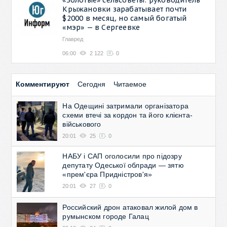
Крыжановки зарабатывает почти
$2000 в месяц, но самый богатый
«мэр» — в Сергеевке
Главред
06:00
2 122
0
Комментируют
Сегодня
Читаемое
На Одещині затримали організатора
схеми втечі за кордон та його клієнта-
військового
20:01
25
0
НАБУ і САП оголосили про підозру
депутату Одеської облради — зятю
«прем'єра Придністров'я»
20:01
27
0
Российский дрон атаковал жилой дом в
румынском городе Галац