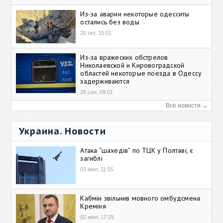
Из-за аварии некоторые одесситы
остались без воды
20 окт, 15:01
Из-за вражеских обстрелов
Николаевской и Кировоградской
областей некоторые поезда в Одессу
задерживаются
25 сен, 09:01
Все новости →
Украина. Новости
Атака “шахедів” по ТЦК у Полтаві, є
загиблі
03 июл, 11:55
Кабмін звільнив мовного омбудсмена
Креміня
02 июл, 17:25