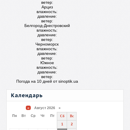
ветер:
Арциз
влажность:
давление:
ветер:
Белгород-Днестровский
влажность:
давление:
ветер:
Черноморск
влажность:
давление:
ветер:
Южное
влажность:
давление:
ветер:
Погода на 10 дней от
sinoptik.ua
Календарь
«
Август 2026 »
Пн
Вт
Ср
Чт
Пт
Сб
Вс
1
2