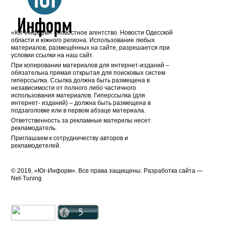
«Юг-Информ» - новостное агентство. Новости Одесской
области и южного региона. Использование любых
материалов, размещённых на сайте, разрешается при
условии ссылки на наш сайт.
При копировании материалов для интернет-изданий –
обязательна прямая открытая для поисковых систем
гиперссылка. Ссылка должна быть размещена в
независимости от полного либо частичного
использования материалов. Гиперссылка (для
интернет- изданий) – должна быть размещена в
подзаголовке или в первом абзаце материала.
Ответственность за рекламные материлы несет
рекламодатель.
Приглашаем к сотрудничеству авторов и
рекламодетелей.
© 2019, «Юг-Информ». Все права защищены. Разработка cайта —
Net-Tuning