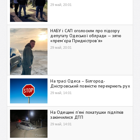
29 май, 20:01
НАБУ і САП оголосили про підозру
депутату Одеської облради — зятю
«прем'єра Придністров'я»
29 май, 20:01
На трасі Одеса – Білгород-
Дністровський повністю перекриють рух
29 май, 14:01
На Одещині п'яні покатушки підлітків
закінчилися ДТП
29 май, 14:01