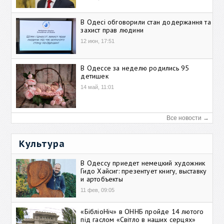
В Одесі обговорили стан додержання та
захист прав людини
12 июн, 17:51
В Одессе за неделю родились 95
детишек
14 май, 11:01
Все новости →
Культура
В Одессу приедет немецкий художник
Гидо Хайсиг: презентует книгу, выставку
и артобъекты
11 фев, 09:05
«БібліоНіч» в ОННБ пройде 14 лютого
під гаслом «Світло в наших серцях»