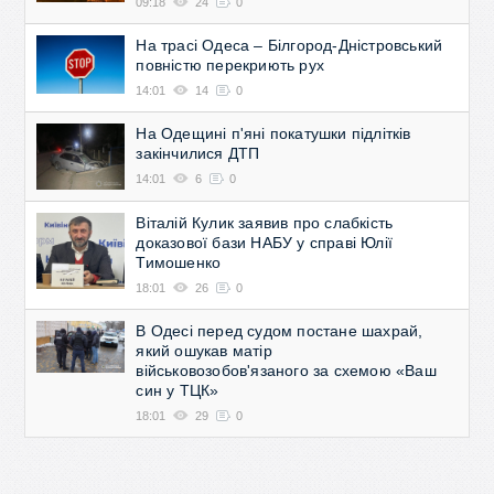
09:18
24
0
На трасі Одеса – Білгород-Дністровський
повністю перекриють рух
14:01
14
0
На Одещині п'яні покатушки підлітків
закінчилися ДТП
14:01
6
0
Віталій Кулик заявив про слабкість
доказової бази НАБУ у справі Юлії
Тимошенко
18:01
26
0
В Одесі перед судом постане шахрай,
який ошукав матір
військовозобов'язаного за схемою «Ваш
син у ТЦК»
18:01
29
0