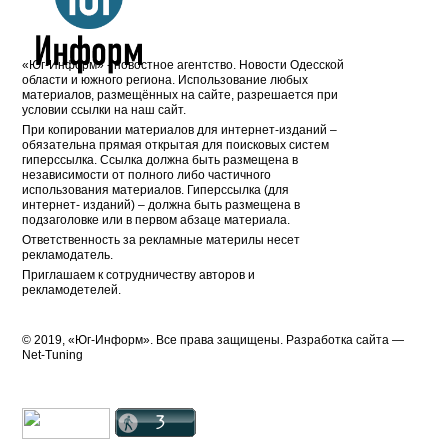
«Юг-Информ» - новостное агентство. Новости Одесской
области и южного региона. Использование любых
материалов, размещённых на сайте, разрешается при
условии ссылки на наш сайт.
При копировании материалов для интернет-изданий –
обязательна прямая открытая для поисковых систем
гиперссылка. Ссылка должна быть размещена в
независимости от полного либо частичного
использования материалов. Гиперссылка (для
интернет- изданий) – должна быть размещена в
подзаголовке или в первом абзаце материала.
Ответственность за рекламные материлы несет
рекламодатель.
Приглашаем к сотрудничеству авторов и
рекламодетелей.
© 2019, «Юг-Информ». Все права защищены. Разработка cайта —
Net-Tuning