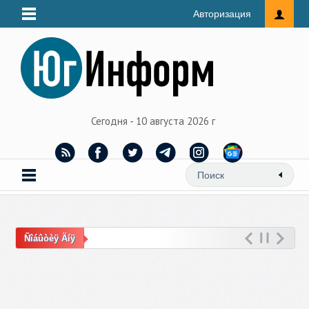
Авторизация
Сегодня - 10 августа 2026 г
Ñîáûòèÿ Äíÿ