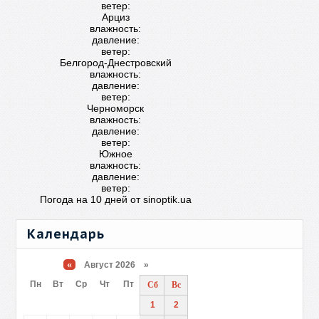
ветер:
Арциз
влажность:
давление:
ветер:
Белгород-Днестровский
влажность:
давление:
ветер:
Черноморск
влажность:
давление:
ветер:
Южное
влажность:
давление:
ветер:
Погода на 10 дней от
sinoptik.ua
Календарь
«
Август 2026 »
Пн
Вт
Ср
Чт
Пт
Сб
Вс
1
2