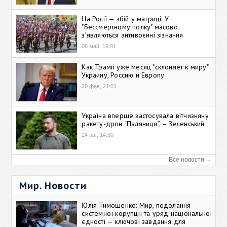
На Росії — збій у матриці. У
"Бессмертному полку" масово
зʼявляються антивоєнні зізнання
08 май, 19:01
Как Трамп уже месяц "склоняет к миру"
Украину, Россию и Европу
20 фев, 21:01
Україна вперше застосувала вітчизняну
ракету-дрон “Паляниця”, – Зеленський
24 авг, 14:30
Все новости →
Мир. Новости
Юлія Тимошенко: Мир, подолання
системної корупції та уряд національної
єдності — ключові завдання для