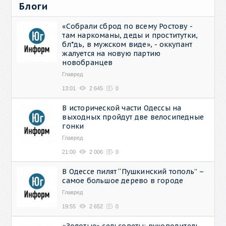
Блоги
«Собрали сброд по всему Ростову -
там наркоманы, деды и проститутки,
бл*дь, в мужском виде», - оккупант
жалуется на новую партию
новобранцев
Главред
13:01
2 645
0
В исторической части Одессы на
выходных пройдут две велосипедные
гонки
Главред
21:00
2 006
0
В Одессе пилят “Пушкинский тополь” –
самое большое дерево в городе
Главред
19:55
2 652
0
«Золотые» сельсоветы: руководитель