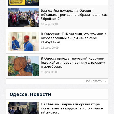
Благодійна ярмарка на Одещині
об’єднала громади та зібрала кошти для
Збройних Сил
02 мар, 12:01
В Одесском ТЦК заявили, что мужчина с
окровавленным лицом нанес себе
самоувечье
12 фев, 00:09
В Одессу приедет немецкий художник
Гидо Хайсиг: презентует книгу, выставку
и артобъекты
11 фев, 09:05
Все новости →
Одесса. Новости
На Одещині затримали організатора
схеми втечі за кордон та його клієнта-
військового