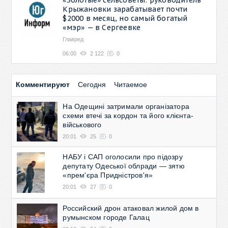
Крыжановки зарабатывает почти
$2000 в месяц, но самый богатый
«мэр» — в Сергеевке
Главред
06:00
2 122
0
Комментируют
Сегодня
Читаемое
На Одещині затримали організатора
схеми втечі за кордон та його клієнта-
військового
20:01
25
0
НАБУ і САП оголосили про підозру
депутату Одеської облради — зятю
«прем'єра Придністров'я»
20:01
27
0
Российский дрон атаковал жилой дом в
румынском городе Галац