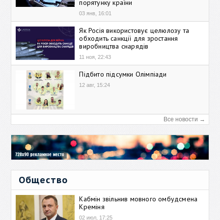
порятунку країни
03 янв, 16:01
Як Росія використовує целюлозу та
обходить санкції для зростання
виробництва снарядів
11 ноя, 22:43
Підбито підсумки Олімпіади
12 авг, 15:24
Все новости →
Общество
Кабмін звільнив мовного омбудсмена
Креміня
02 июл, 17:25