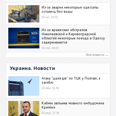
Из-за аварии некоторые одесситы
остались без воды
20 окт, 15:01
Из-за вражеских обстрелов
Николаевской и Кировоградской
областей некоторые поезда в Одессу
задерживаются
25 сен, 09:01
Все новости →
Украина. Новости
Атака “шахедів” по ТЦК у Полтаві, є
загиблі
03 июл, 11:55
Кабмін звільнив мовного омбудсмена
Креміня
02 июл, 17:25