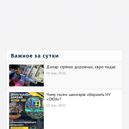
Важное за сутки
Долар стрімко дорожчає, євро падає
03 мар, 20:01
Чому тисячі школярів обирають НУ
«ОЮА»?
03 мар, 08:01