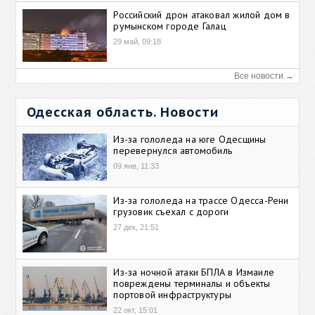
Российский дрон атаковал жилой дом в
румынском городе Галац
29 май, 09:18
Все новости →
Одесская область. Новости
Из-за гололеда на юге Одесщины
перевернулся автомобиль
09 янв, 11:33
Из-за гололеда на трассе Одесса-Рени
грузовик съехал с дороги
27 дек, 21:51
Из-за ночной атаки БПЛА в Измаиле
повреждены терминалы и объекты
портовой инфраструктуры
22 окт, 15:01