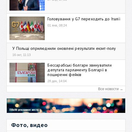
Головування у G7 переходить до Італії
01 янв, 08:24
У Польщі оприлюднили оновлені результати екзит-полу
16 окт, 11:13
Бессарабські болгари звинуватили
депутата парламенту Болгарії в
поширенні фейків
28 дек, 14:04
Все новости →
Фото, видео