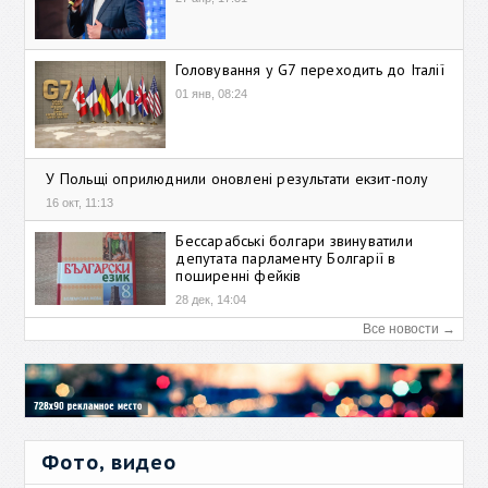
Головування у G7 переходить до Італії
01 янв, 08:24
У Польщі оприлюднили оновлені результати екзит-полу
16 окт, 11:13
Бессарабські болгари звинуватили
депутата парламенту Болгарії в
поширенні фейків
28 дек, 14:04
Все новости →
Фото, видео