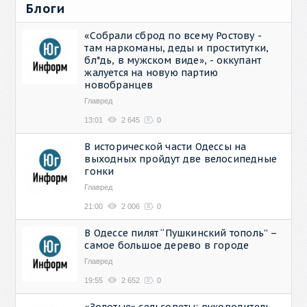
Блоги
«Собрали сброд по всему Ростову -
там наркоманы, деды и проститутки,
бл*дь, в мужском виде», - оккупант
жалуется на новую партию
новобранцев
Главред
13:01
2 645
0
В исторической части Одессы на
выходных пройдут две велосипедные
гонки
Главред
21:00
2 006
0
В Одессе пилят “Пушкинский тополь” –
самое большое дерево в городе
Главред
19:55
2 652
0
«Золотые» сельсоветы: руководитель