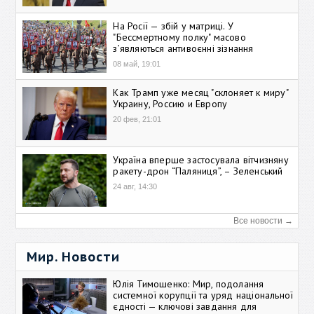
На Росії — збій у матриці. У
"Бессмертному полку" масово
зʼявляються антивоєнні зізнання
08 май, 19:01
Как Трамп уже месяц "склоняет к миру"
Украину, Россию и Европу
20 фев, 21:01
Україна вперше застосувала вітчизняну
ракету-дрон “Паляниця”, – Зеленський
24 авг, 14:30
Все новости →
Мир. Новости
Юлія Тимошенко: Мир, подолання
системної корупції та уряд національної
єдності — ключові завдання для