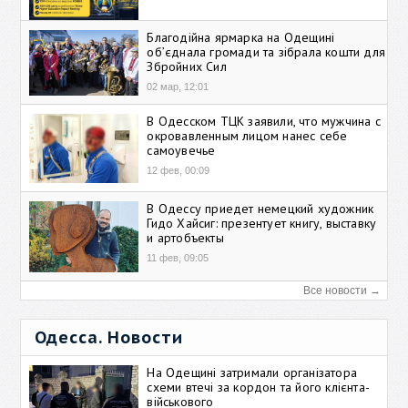
Благодійна ярмарка на Одещині
об’єднала громади та зібрала кошти для
Збройних Сил
02 мар, 12:01
В Одесском ТЦК заявили, что мужчина с
окровавленным лицом нанес себе
самоувечье
12 фев, 00:09
В Одессу приедет немецкий художник
Гидо Хайсиг: презентует книгу, выставку
и артобъекты
11 фев, 09:05
Все новости →
Одесса. Новости
На Одещині затримали організатора
схеми втечі за кордон та його клієнта-
військового