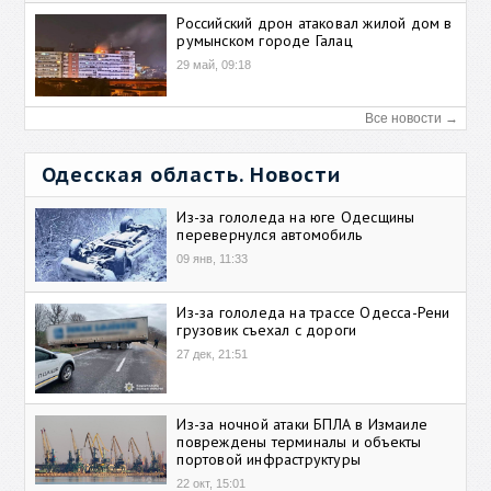
Российский дрон атаковал жилой дом в
румынском городе Галац
29 май, 09:18
Все новости →
Одесская область. Новости
Из-за гололеда на юге Одесщины
перевернулся автомобиль
09 янв, 11:33
Из-за гололеда на трассе Одесса-Рени
грузовик съехал с дороги
27 дек, 21:51
Из-за ночной атаки БПЛА в Измаиле
повреждены терминалы и объекты
портовой инфраструктуры
22 окт, 15:01