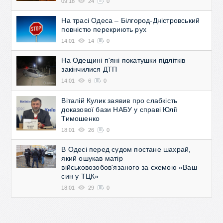
09:18
24
0
На трасі Одеса – Білгород-Дністровський
повністю перекриють рух
14:01
14
0
На Одещині п'яні покатушки підлітків
закінчилися ДТП
14:01
6
0
Віталій Кулик заявив про слабкість
доказової бази НАБУ у справі Юлії
Тимошенко
18:01
26
0
В Одесі перед судом постане шахрай,
який ошукав матір
військовозобов'язаного за схемою «Ваш
син у ТЦК»
18:01
29
0