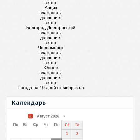
ветер:
Арциз
влажность:
давление:
ветер:
Белгород-Днестровский
влажность:
давление:
ветер:
Черноморск
влажность:
давление:
ветер:
Южное
влажность:
давление:
ветер:
Погода на 10 дней от
sinoptik.ua
Календарь
«
Август 2026 »
Пн
Вт
Ср
Чт
Пт
Сб
Вс
1
2