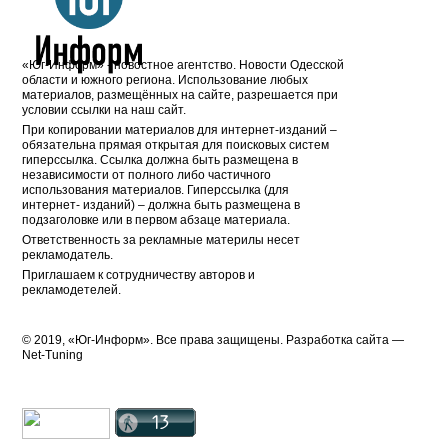
«Юг-Информ» - новостное агентство. Новости Одесской
области и южного региона. Использование любых
материалов, размещённых на сайте, разрешается при
условии ссылки на наш сайт.
При копировании материалов для интернет-изданий –
обязательна прямая открытая для поисковых систем
гиперссылка. Ссылка должна быть размещена в
независимости от полного либо частичного
использования материалов. Гиперссылка (для
интернет- изданий) – должна быть размещена в
подзаголовке или в первом абзаце материала.
Ответственность за рекламные материлы несет
рекламодатель.
Приглашаем к сотрудничеству авторов и
рекламодетелей.
© 2019, «Юг-Информ». Все права защищены. Разработка cайта —
Net-Tuning