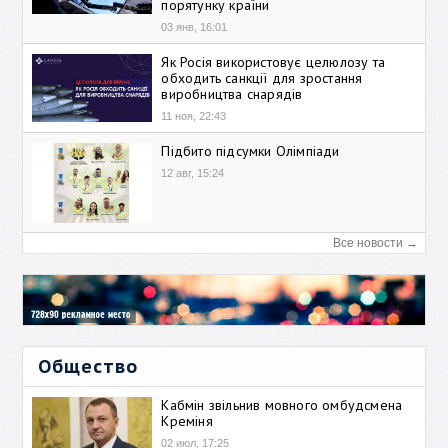
порятунку країни
03 янв, 16:01
Як Росія використовує целюлозу та
обходить санкції для зростання
виробництва снарядів
11 ноя, 22:43
Підбито підсумки Олімпіади
12 авг, 15:24
Все новости →
Общество
Кабмін звільнив мовного омбудсмена
Креміня
02 июл, 17:25