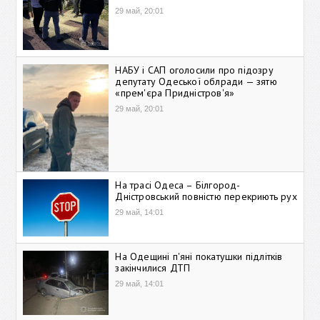
29 май, 20:01
НАБУ і САП оголосили про підозру
депутату Одеської облради — зятю
«прем'єра Придністров'я»
29 май, 20:01
На трасі Одеса – Білгород-
Дністровський повністю перекриють рух
29 май, 14:01
На Одещині п'яні покатушки підлітків
закінчилися ДТП
29 май, 14:01