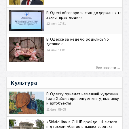
В Одесі обговорили стан додержання та
захист прав людини
12 июн, 17:51
В Одессе за неделю родились 95
детишек
14 май, 11:01
Все новости →
Культура
В Одессу приедет немецкий художник
Гидо Хайсиг: презентует книгу, выставку
и артобъекты
11 фев, 09:05
«БібліоНіч» в ОННБ пройде 14 лютого
під гаслом «Світло в наших серцях»