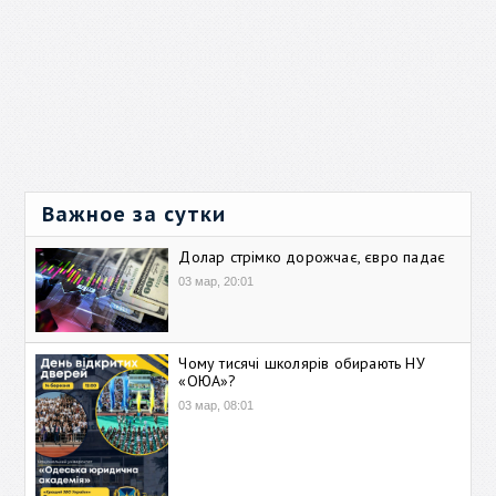
Важное за сутки
Долар стрімко дорожчає, євро падає
03 мар, 20:01
Чому тисячі школярів обирають НУ
«ОЮА»?
03 мар, 08:01