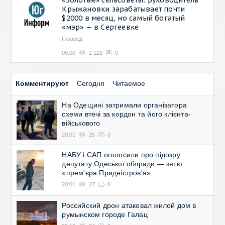
Крыжановки зарабатывает почти
$2000 в месяц, но самый богатый
«мэр» — в Сергеевке
Главред
06:00
2 122
0
Комментируют
Сегодня
Читаемое
На Одещині затримали організатора
схеми втечі за кордон та його клієнта-
військового
20:01
25
0
НАБУ і САП оголосили про підозру
депутату Одеської облради — зятю
«прем'єра Придністров'я»
20:01
27
0
Российский дрон атаковал жилой дом в
румынском городе Галац