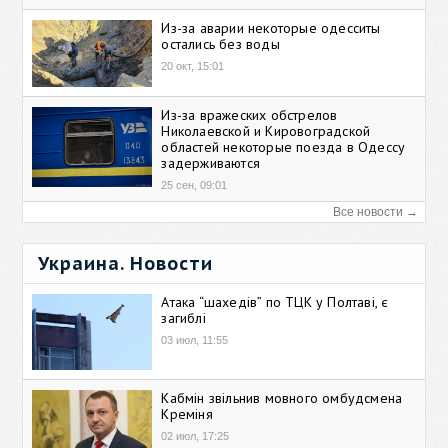
Из-за аварии некоторые одесситы
остались без воды
20 окт, 15:01
Из-за вражеских обстрелов
Николаевской и Кировоградской
областей некоторые поезда в Одессу
задерживаются
25 сен, 09:01
Все новости →
Украина. Новости
Атака “шахедів” по ТЦК у Полтаві, є
загиблі
03 июл, 11:55
Кабмін звільнив мовного омбудсмена
Креміня
02 июл, 17:25