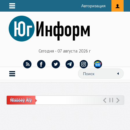
Авторизация
Сегодня - 07 августа 2026 г
Ñîáûòèÿ Äíÿ